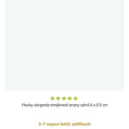
A
termék
átlagos
Flexity sárgaréz tömjénező arany színű 6 x 5,5 cm
értékelése
5-
ből
5,0
csillag.
5-7 napon belül szállítunk