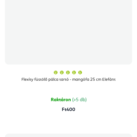
A
termék
átlagos
Flexity füstölő pálca tartó - mangófa 25 cm Elefánt
értékelése
5-
ből
5,0
csillag.
Raktáron
(>5 db)
Ft400