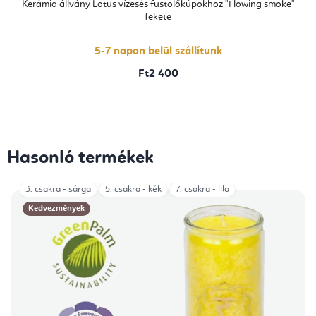
átlagos
Kerámia állvány Lotus vízesés füstölőkúpokhoz "Flowing smoke"
értékelése
fekete
5-
ből
5,0
csillag.
5-7 napon belül szállítunk
Ft2 400
Hasonló termékek
3. csakra - sárga
5. csakra - kék
7. csakra - lila
Kedvezmények