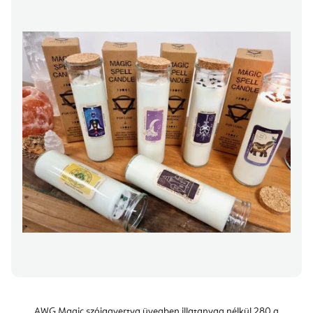
AWG Magic szójagyertya üvegben illatanyag nélkül 280 g