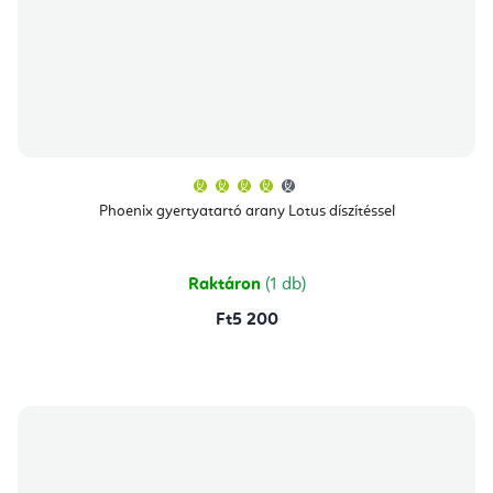
A
termék
átlagos
Phoenix gyertyatartó arany Lotus díszítéssel
értékelése
5-
ből
4,0
csillag.
Raktáron
(1 db)
Ft5 200