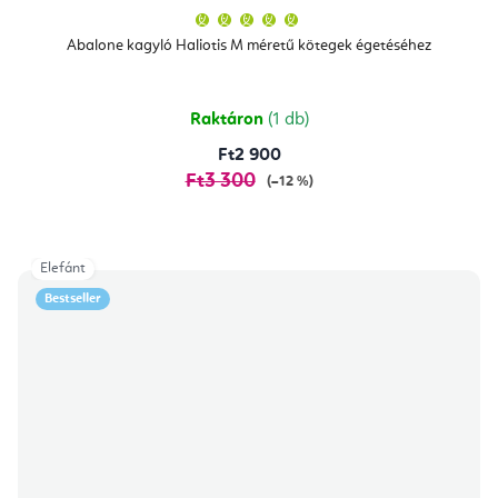
A
termék
átlagos
Abalone kagyló Haliotis M méretű kötegek égetéséhez
értékelése
5-
ből
5,0
csillag.
Raktáron
(1 db)
Ft2 900
Ft3 300
(–12 %)
Elefánt
Bestseller