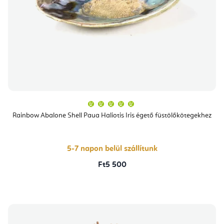
A
termék
átlagos
Rainbow Abalone Shell Paua Haliotis Iris égető füstölőkötegekhez
értékelése
5-
ből
5,0
csillag.
5-7 napon belül szállítunk
Ft5 500