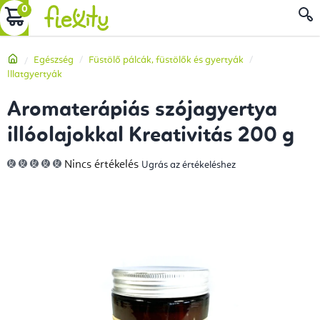
Ugrás
KOSÁR
a
fő
Kezdőlap
Egészség
Füstölő pálcák, füstölők és gyertyák
tartalomhoz
Illatgyertyák
Aromaterápiás szójagyertya
illóolajokkal Kreativitás 200 g
A
Nincs értékelés
Ugrás az értékeléshez
termék
átlagos
értékelése
5-
ből
0,0
csillag.