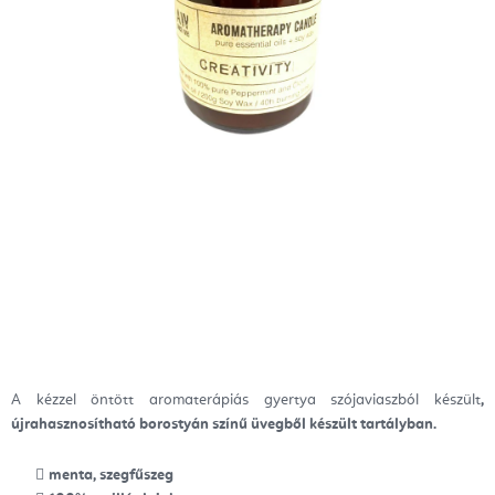
A kézzel öntött aromaterápiás gyertya szójaviaszból készült
,
újrahasznosítható borostyán színű üvegből készült tartályban.
menta, szegfűszeg