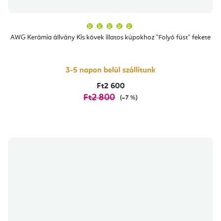
A
termék
átlagos
AWG Kerámia állvány Kis kövek illatos kúpokhoz "Folyó füst" fekete
értékelése
5-
ből
5,0
csillag.
3-5 napon belül szállítunk
Ft2 600
Ft2 800
(–7 %)