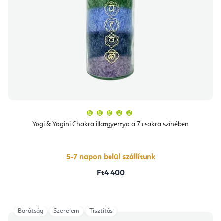
A
termék
átlagos
Yogi & Yogini Chakra illatgyertya a 7 csakra színében
értékelése
5-
ből
5,0
csillag.
5-7 napon belül szállítunk
Ft4 400
Barátság
Szerelem
Tisztítás