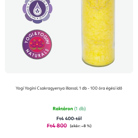
Yogi Yogini Csakragyertya illattal, 1 db - 100 óra égési idő
Raktáron
(1 db)
Ft4 400-tól
Ft4 800
(akár: –8 %)