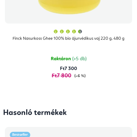
A
termék
átlagos
Finck Naturkost Ghee 100% bio ájurvédikus vaj 220 g, 480 g
értékelése
5-
ből
4,7
csillag.
Raktáron
(>5 db)
Ft7 300
Ft7 800
(–6 %)
Hasonló termékek
Bestseller