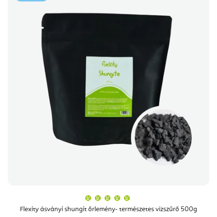
A
termék
átlagos
Flexity ásványi shungit őrlemény- természetes vízszűrő 500g
értékelése