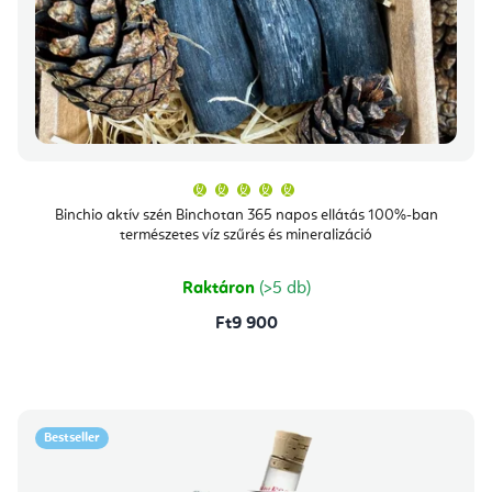
A
termék
átlagos
Binchio aktív szén Binchotan 365 napos ellátás 100%-ban
értékelése
természetes víz szűrés és mineralizáció
5-
ből
5,0
csillag.
Raktáron
(>5 db)
Ft9 900
Bestseller