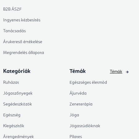
B2B ÁSZF
Ingyenes kézbesítés
Tanácsadás
Árukereső értékelése
Megrendelés állapota
Kategóriák
Témák
Témák
Ruházat
Egészséges életmód
Jógaszőnyegek
Ájurvéda
Segédeszközök
Zeneterápia
Egészség
Jóga
Kiegészítők
Jógastúdióknak
Árengedmények
Pilates