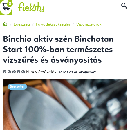
Ugrás
KOSÁR
a
fő
Kezdőlap
Egészség
Folyadékszükséglet
Vízionizátorok
tartalomhoz
Binchio aktív szén Binchotan
Start 100%-ban természetes
vízszűrés és ásványosítás
A
Nincs értékelés
Ugrás az értékeléshez
termék
átlagos
értékelése
5-
Bestseller
ből
0,0
csillag.