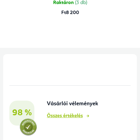
Raktáron
(3 db)
Ft8 200
L
á
b
l
é
Vásárlói vélemények
c
98 %
Összes értékelés