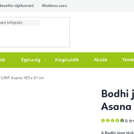
kezelési tájékoztató
Általános szerződési feltételek
Ellenőrizze a rende
zök
Egészség
Kiegészítők
Akciók
Témá
ő GRIP Asana 183 x 61 cm
Bodhi 
Asana 
A
6 ér
ter
átla
érté
A Bodhi jóga tör
5-