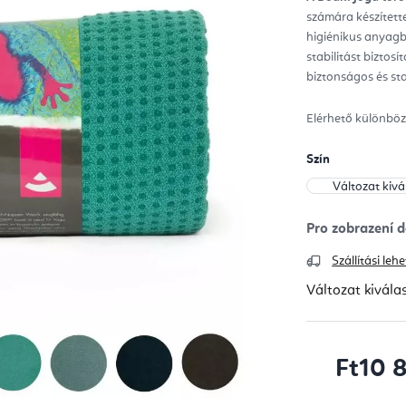
ből
számára készítette
4,8
csill
higiénikus anyagbó
stabilitást biztos
biztonságos és sta
Elérhető különbö
Szín
Szállítási le
Változat kivála
Ft10 
Egységár: