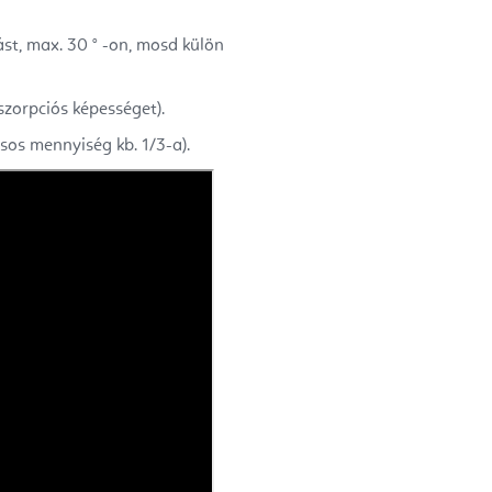
st, max. 30 ° -on, mosd külön
szorpciós képességet).
sos mennyiség kb. 1/3-a).