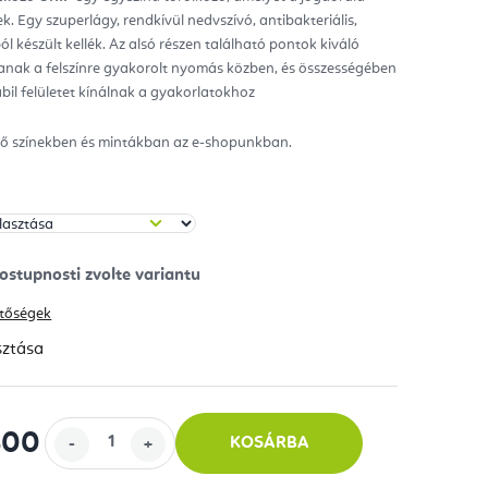
k. Egy szuperlágy, rendkívül nedvszívó, antibakteriális,
ag.
l készült kellék. Az alsó részen található pontok kiváló
ítanak a felszínre gyakorolt nyomás közben, és összességében
bil felületet kínálnak a gyakorlatokhoz
ző színekben és mintákban az e-shopunkban.
hetőségek
sztása
800
KOSÁRBA