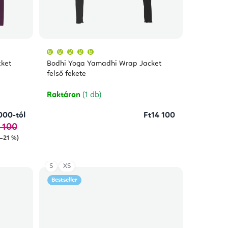
A
termék
átlagos
ket
Bodhi Yoga Yamadhi Wrap Jacket
értékelése
5-
felső fekete
ből
5,0
csillag.
Raktáron
(1 db)
000-tól
Ft14 100
 100
 –21 %)
S
XS
Bestseller