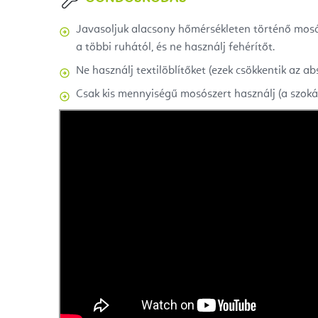
Javasoljuk alacsony hőmérsékleten történő mosá
a többi ruhától, és ne használj fehérítőt.
Ne használj textilöblítőket (ezek csökkentik az ab
Csak kis mennyiségű mosószert használj (a szoká