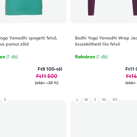
oga Yamadhi spagetti felső,
Bodhi Yoga Yamadhi Wrap Jac
kus pamut zöld
összeköthető lila felső
ron
(1 db)
Raktáron
(1 db)
Ft9 100-tól
Ft11 
Ft11 500
Ft14
(akár: –20 %)
(akár:
S
L
M
S
XL
XS