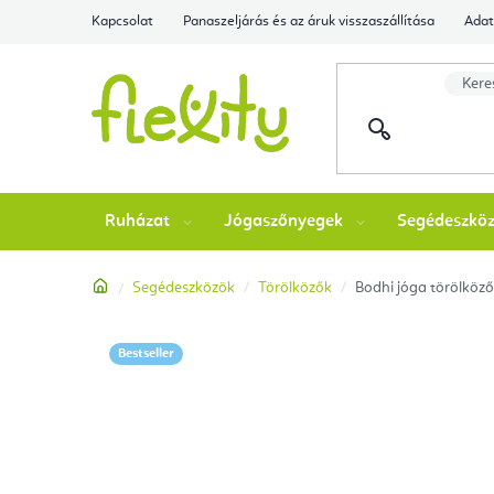
Ugrás
Kapcsolat
Panaszeljárás és az áruk visszaszállítása
Adat
a
fő
tartalomhoz
Ruházat
Jógaszőnyegek
Segédeszkö
Kezdőlap
Segédeszközök
Törölközők
Bodhi jóga törölköz
Bestseller