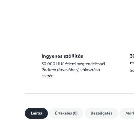
Ingyenes szállítás
3
c
30 000 HUF feletti megrendelésnél
Packeta (átvevőhely) választása
Sé
esetén
Leírás
Értékelés (6)
Beszélgetés
Már