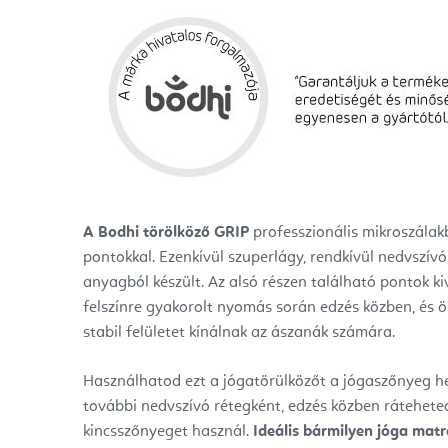
A Bodhi törölköző GRIP
professzionális mikroszálakb
pontokkal. Ezenkívül szuperlágy, rendkívül nedvszívó,
anyagból készült. Az alsó részen található pontok kiv
felszínre gyakorolt nyomás során edzés közben, és 
stabil felületet kínálnak az ászanák számára.
Használhatod ezt a jógatörülközőt a jógaszőnyeg he
további nedvszívó rétegként, edzés közben rátehete
kincsszőnyeget használ.
Ideális bármilyen jóga mat