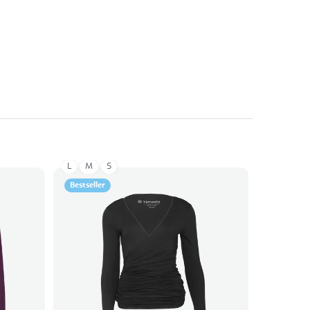
L
M
S
Bestseller