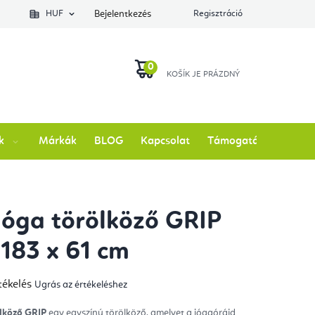
lés állapotát
HUF
Bejelentkezés
Regisztráció
KOSÁR
k
Márkák
BLOG
Kapcsolat
Támogatás
jóga törölköző GRIP
183 x 61 cm
tékelés
Ugrás az értékeléshez
mék
gos
kelése
ölköző GRIP
egy egyszínú törölköző, amelyet a jógaóráid