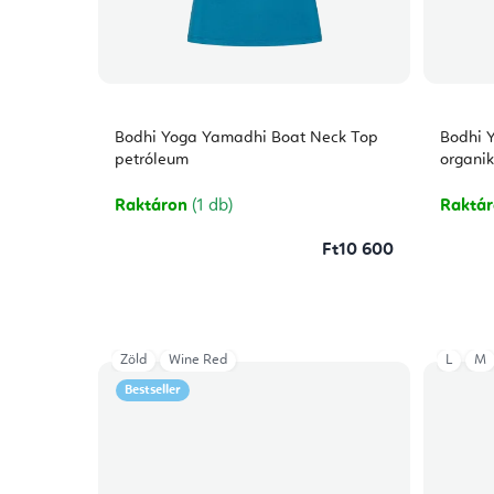
Bodhi Yoga Yamadhi Boat Neck Top
Bodhi Y
petróleum
organi
Raktáron
(1 db)
Raktá
Ft10 600
Zöld
Wine Red
L
M
Bestseller