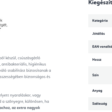
Kiegészí
Kategória
Jótállás
EAN vonalk
ól készül, csúszásgátló
Hossz
 antibakteriális, higiénikus
áló stabilitást biztosítanak a
Szín
összességében biztonságos és
Anyag
lyett nyaraláskor, vagy
d a szőnyegre, különösen, ha
Szélesség
rachoz, az extra nagyok