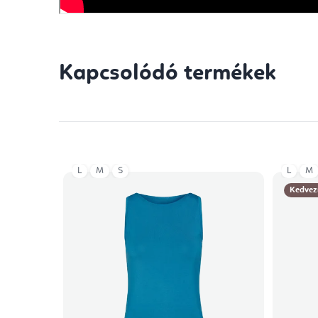
Kapcsolódó termékek
L
M
S
L
M
Kedvez