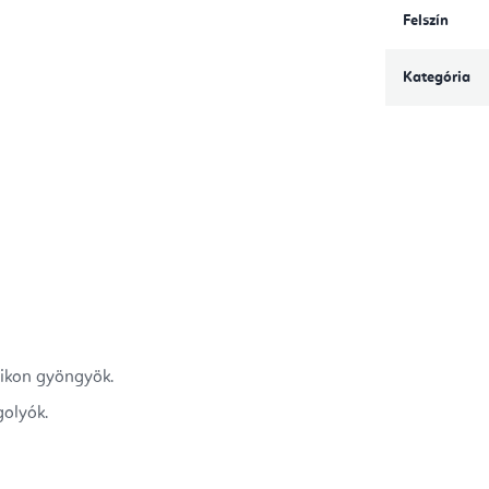
Felszín
Kategória
likon gyöngyök.
golyók.