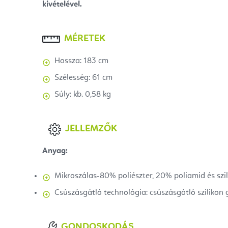
kivételével.
MÉRETEK
Hossza: 183 cm
Szélesség: 61 cm
Súly: kb. 0,58 kg
JELLEMZŐK
Anyag:
Mikroszálas-80% poliészter, 20% poliamid és szi
Csúszásgátló technológia: csúszásgátló szilikon 
GONDOSKODÁS