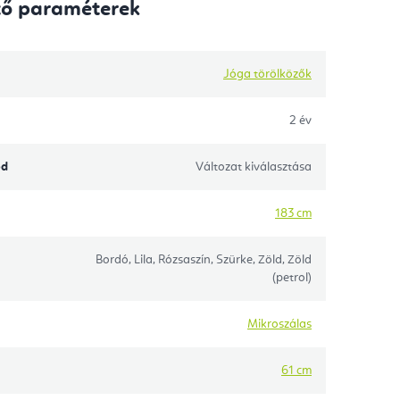
tő paraméterek
Jóga törölközők
2 év
ód
Változat kiválasztása
183 cm
Bordó, Lila, Rózsaszín, Szürke, Zöld, Zöld
(petrol)
Mikroszálas
61 cm