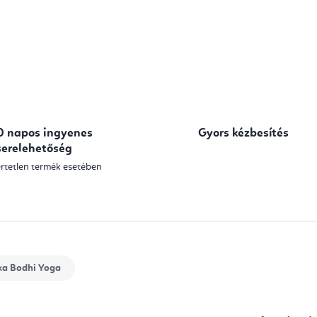
0 napos ingyenes
Gyors kézbesítés
serelehetőség
rtetlen termék esetében
ka
Bodhi Yoga