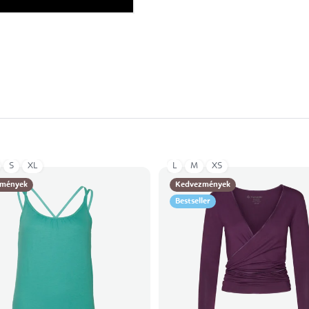
S
XL
L
M
XS
mények
Kedvezmények
Bestseller