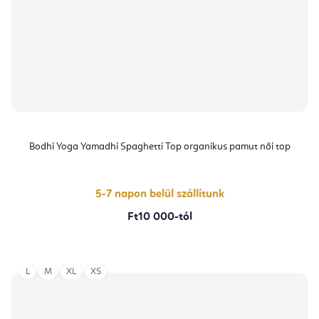
Bodhi Yoga Yamadhi Spaghetti Top organikus pamut női top
5-7 napon belül szállítunk
Ft10 000-tól
L
M
XL
XS