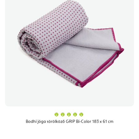
A
termék
átlagos
Bodhi jóga törölköző GRIP Bi-Color 183 x 61 cm
értékelése
5-
ből
5,0