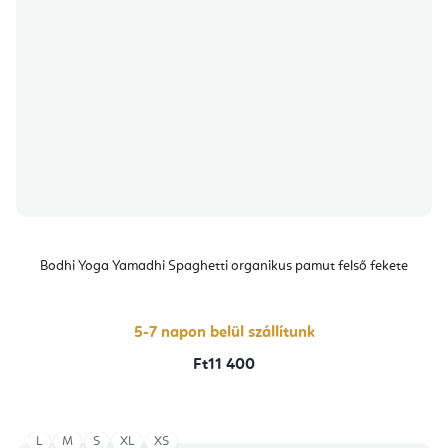
Bodhi Yoga Yamadhi Spaghetti organikus pamut felső fekete
5-7 napon belül szállítunk
Ft11 400
L
M
S
XL
XS