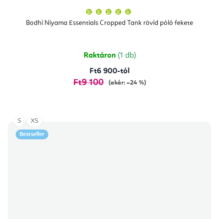
A
termék
átlagos
Bodhi Niyama Essentials Cropped Tank rövid póló fekete
értékelése
5-
ből
5,0
csillag.
Raktáron
(1 db)
Ft6 900-tól
Ft9 100
(akár: –24 %)
S
XS
Bestseller