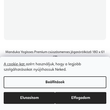
Manduka Yogitoes Premium csúszásmentes jógatörölköző 180 x 61
cm
A cookie-kat
azért használjuk, hogy a legjobb
Ideiglenesen elfogyott
szolgáltatásokat nyújthassuk Neked.
Ft24 300
Beállítások
Elutasítom
Elfogadom
Bestseller