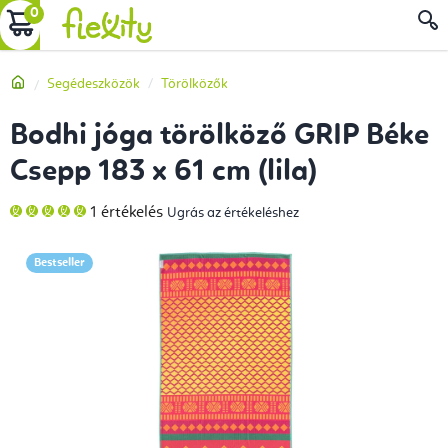
Ugrás
KOSÁR
a
fő
Kezdőlap
Segédeszközök
Törölközők
tartalomhoz
Bodhi jóga törölköző GRIP Béke
Csepp 183 x 61 cm (lila)
A
1 értékelés
Ugrás az értékeléshez
termék
átlagos
értékelése
5-
Bestseller
ből
5,0
csillag.