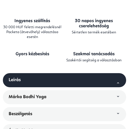
Ingyenes szállítás
30 napos ingyenes
cserelehetőség
30 000 HUF feletti megrendelésnél
Packeta (átvevőhely) választása
Sértetlen termék esetében
esetén
Gyors kézbesítés
Szakmai tanácsadás
Szakértői segítség a választásban
Leírás
Márka
Bodhi Yoga
Beszélgetés