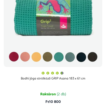
A
termék
átlagos
Bodhi jóga törölköző GRIP Asana 183 x 61 cm
értékelése
5-
ből
4,8
csillag.
Raktáron
(2 db)
Ft10 800