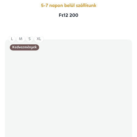
5-7 napon belül szállítunk
Ft12 200
L
M
S
XL
Kedvezmények