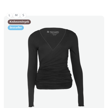
L
M
S
Kedvezmények
Bestseller