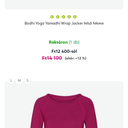
A
termék
átlagos
Bodhi Yoga Yamadhi Wrap Jacket felső fekete
értékelése
5-
ből
5,0
csillag.
Raktáron
(1 db)
Ft12 400-tól
Ft14 100
(akár: –12 %)
L
M
S