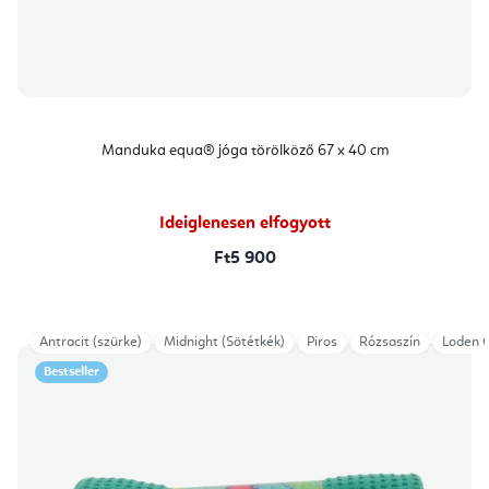
Manduka equa® jóga törölköző 67 x 40 cm
Ideiglenesen elfogyott
Ft5 900
Antracit (szürke)
Midnight (Sötétkék)
Piros
Rózsaszín
Loden 
Bestseller