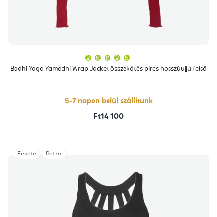
A
termék
átlagos
Bodhi Yoga Yamadhi Wrap Jacket összekötős piros hosszúujjú felső
értékelése
5-
ből
5,0
csillag.
5-7 napon belül szállítunk
Ft14 100
Fekete
Petrol