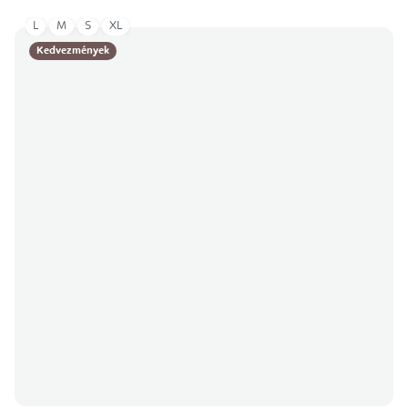
L
M
S
XL
Kedvezmények