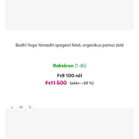
Bodhi Yoga Yamadhi spagetti felső, organikus pamut zöld
Raktáron
(1 db)
Ft9 100-tól
Ft11 500
(akár: –20 %)
L
M
S