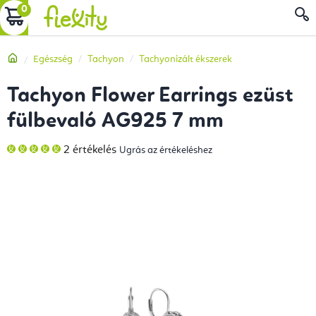
Ugrás
KOSÁR
a
fő
Kezdőlap
Egészség
Tachyon
Tachyonizált ékszerek
tartalomhoz
Tachyon Flower Earrings ezüst
fülbevaló AG925 7 mm
A
2 értékelés
Ugrás az értékeléshez
termék
átlagos
értékelése
5-
ből
5,0
csillag.