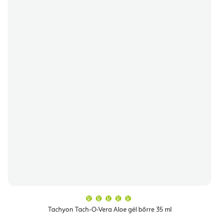
A
termék
átlagos
Tachyon Tach-O-Vera Aloe gél bőrre 35 ml
értékelése