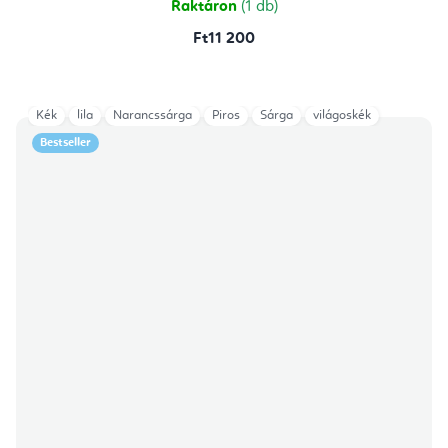
Raktáron
(1 db)
Ft11 200
Kék
lila
Narancssárga
Piros
Sárga
világoskék
Bestseller