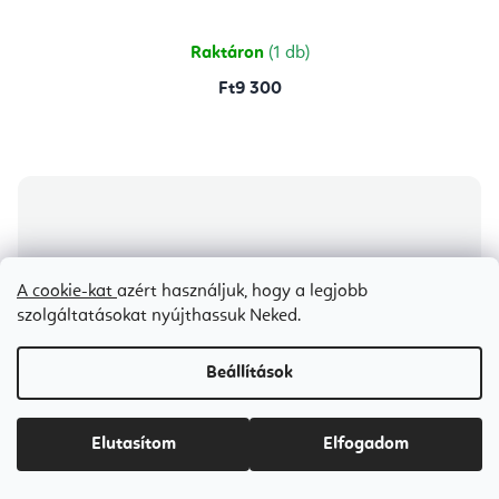
5-
ből
5,0
csillag.
Raktáron
(1 db)
Ft9 300
A cookie-kat
azért használjuk, hogy a legjobb
szolgáltatásokat nyújthassuk Neked.
Beállítások
Elutasítom
Elfogadom