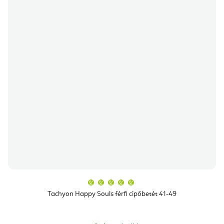
A
termék
átlagos
Tachyon Happy Souls férfi cipőbetét 41-49
értékelése
5-
ből
5,0
csillag.