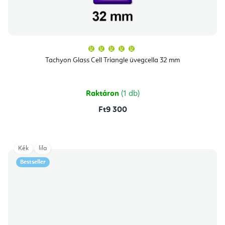
A
termék
átlagos
Tachyon Glass Cell Triangle üvegcella 32 mm
értékelése
5-
ből
5,0
csillag.
Raktáron
(1 db)
Ft9 300
Kék
lila
Bestseller