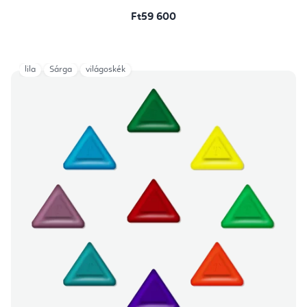
Ft59 600
lila
Sárga
világoskék