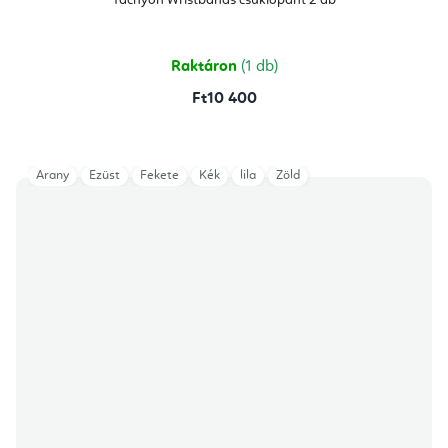
Tachyon Wristbands csuklópánt 2 db
értékelése
5-
ből
5,0
csillag.
Raktáron
(1 db)
Ft10 400
Arany
Ezüst
Fekete
Kék
lila
Zöld