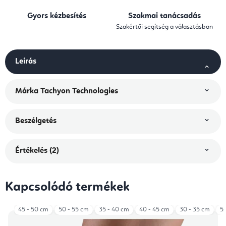
Gyors kézbesítés
Szakmai tanácsadás
Szakértői segítség a választásban
Leírás
Márka
Tachyon Technologies
Beszélgetés
Értékelés (2)
Kapcsolódó termékek
45 - 50 cm
50 - 55 cm
35 - 40 cm
40 - 45 cm
30 - 35 cm
55