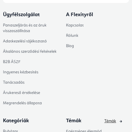
Ügyfélszolgálat
A Flexityről
Panaszeljárás és az áruk
Kapcsolat
visszaszállítása
Rólunk
Adatkezelési tájékoztató
Blog
Általános szerződési feltételek
B2B ÁSZF
Ingyenes kézbesítés
Tanácsadás
Árukereső értékelése
Megrendelés állapota
Kategóriák
Témák
Témák
Ruházat
Egészséges életmód