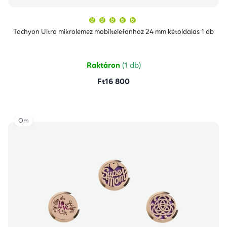
A
termék
átlagos
Tachyon Ultra mikrolemez mobiltelefonhoz 24 mm kétoldalas 1 db
értékelése
5-
ből
5,0
csillag.
Raktáron
(1 db)
Ft16 800
Om