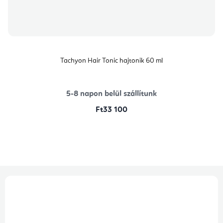
Tachyon Hair Tonic hajtonik 60 ml
5-8 napon belül szállítunk
Ft33 100
L
á
b