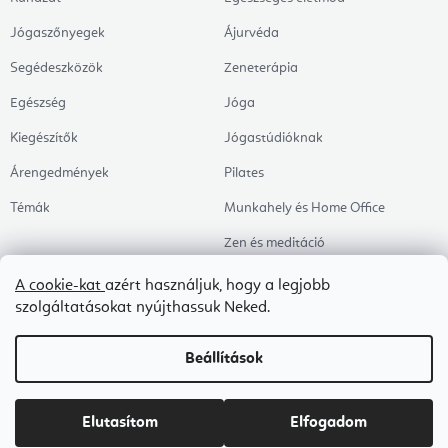
Jógaszőnyegek
Ájurvéda
Segédeszközök
Zeneterápia
Egészség
Jóga
Kiegészítők
Jógastúdióknak
Árengedmények
Pilates
Témák
Munkahely és Home Office
Zen és meditáció
Aromaterápia
A cookie-kat
azért használjuk, hogy a legjobb
szolgáltatásokat nyújthassuk Neked.
Egészséges alvás
Kedvenceink
Beállítások
Copyright 2026
Flexity
. Minden jog fenntartva.
Süti beállítások szerkesztése
Elutasítom
Elfogadom
Shoptet Premium készítette