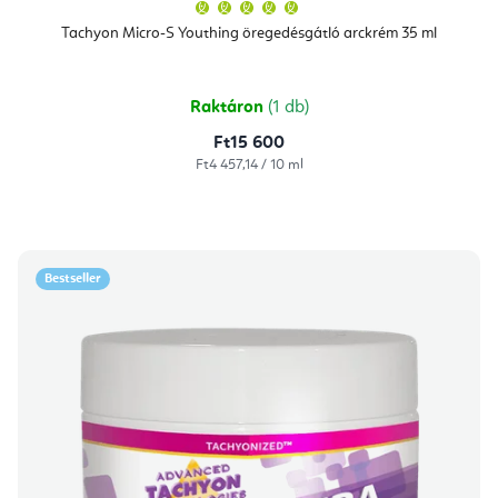
A
termék
átlagos
Tachyon Micro-S Youthing öregedésgátló arckrém 35 ml
értékelése
5-
ből
5,0
csillag.
Raktáron
(1 db)
Ft15 600
Egységár:
Ft4 457,14 / 10 ml
Bestseller