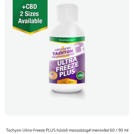
Tachyon Ultra-Freeze PLUS hűsítő masszázsgél mentollal 60 / 90 ml