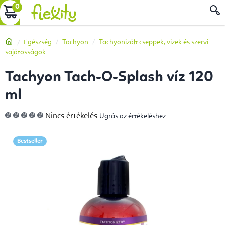
Ugrás
KOSÁR
a
fő
Kezdőlap
Egészség
Tachyon
Tachyonizált cseppek, vizek és szervi
tartalomhoz
sajátosságok
Tachyon Tach-O-Splash víz 120
ml
A
Nincs értékelés
Ugrás az értékeléshez
termék
átlagos
értékelése
5-
Bestseller
ből
0,0
csillag.