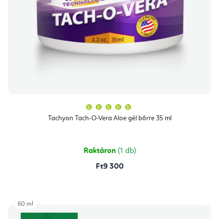
A
termék
átlagos
Tachyon Tach-O-Vera Aloe gél bőrre 35 ml
értékelése
5-
ből
5,0
csillag.
Raktáron
(1 db)
Ft9 300
60 ml