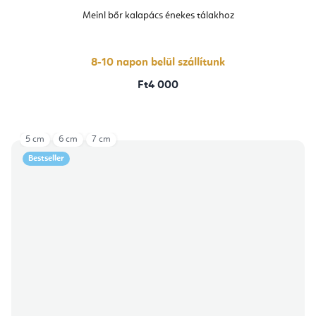
Meinl bőr kalapács énekes tálakhoz
8-10 napon belül szállítunk
Ft4 000
5 cm
6 cm
7 cm
Bestseller