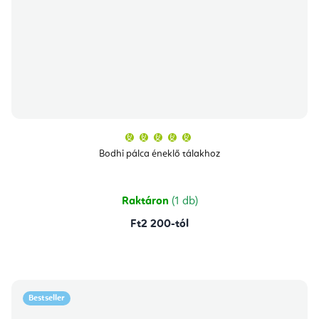
A
termék
átlagos
Bodhi pálca éneklő tálakhoz
értékelése
5-
ből
5,0
csillag.
Raktáron
(1 db)
Ft2 200-tól
Bestseller