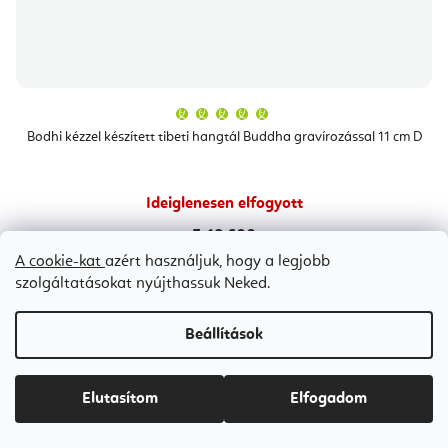
A
termék
átlagos
Bodhi kézzel készített tibeti hangtál Buddha gravírozással 11 cm D
értékelése
5-
ből
5,0
csillag.
Ideiglenesen elfogyott
Ft18 600
A cookie-kat
azért használjuk, hogy a legjobb
szolgáltatásokat nyújthassuk Neked.
Beállítások
Bestseller
Elutasítom
Elfogadom