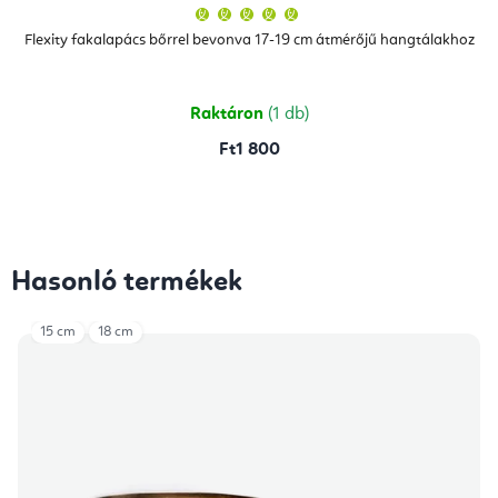
A
termék
átlagos
Flexity fakalapács bőrrel bevonva 17-19 cm átmérőjű hangtálakhoz
értékelése
5-
ből
5,0
csillag.
Raktáron
(1 db)
Ft1 800
Hasonló termékek
15 cm
18 cm