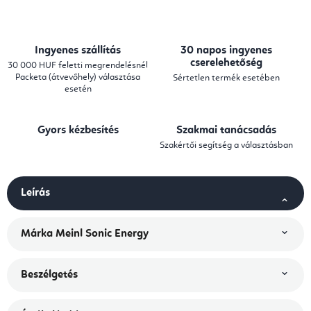
Ingyenes szállítás
30 napos ingyenes
cserelehetőség
30 000 HUF feletti megrendelésnél
Packeta (átvevőhely) választása
Sértetlen termék esetében
esetén
Gyors kézbesítés
Szakmai tanácsadás
Szakértői segítség a választásban
Leírás
Márka
Meinl Sonic Energy
Beszélgetés