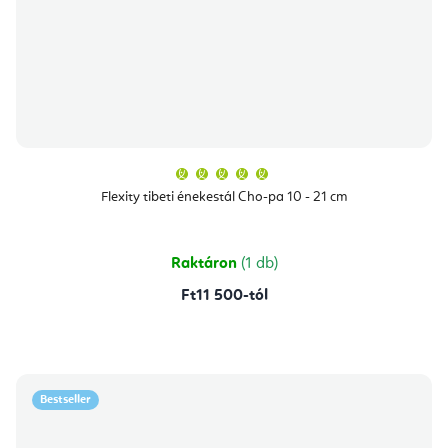
A
termék
átlagos
Flexity tibeti énekestál Cho-pa 10 - 21 cm
értékelése
5-
ből
5,0
csillag.
Raktáron
(1 db)
Ft11 500-tól
Bestseller