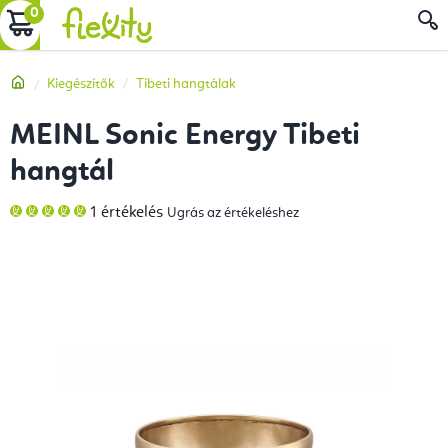
Ugrás
KOSÁR
a
fő
Kezdőlap
Kiegészítők
Tibeti hangtálak
tartalomhoz
MEINL Sonic Energy Tibeti
hangtál
A
1 értékelés
Ugrás az értékeléshez
termék
átlagos
értékelése
5-
ből
5,0
csillag.