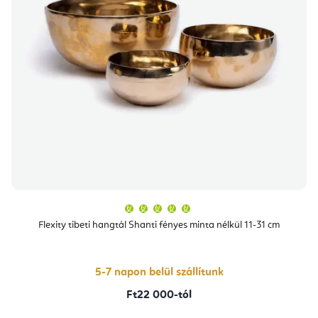
A
termék
átlagos
Flexity tibeti hangtál Shanti fényes minta nélkül 11-31 cm
értékelése
5-
ből
5,0
csillag.
5-7 napon belül szállítunk
Ft22 000-tól