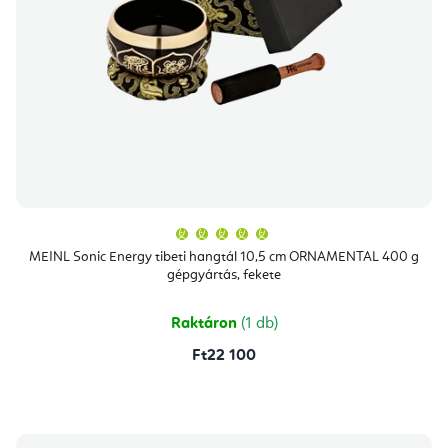
A
termék
átlagos
MEINL Sonic Energy tibeti hangtál 10,5 cm ORNAMENTAL 400 g
értékelése
gépgyártás, fekete
5-
ből
5,0
csillag.
Raktáron
(1 db)
Ft22 100