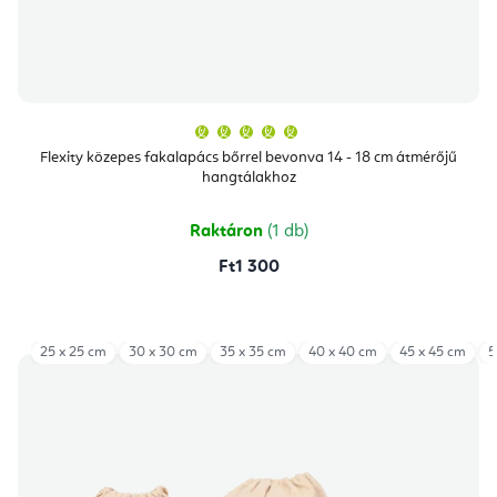
A
termék
átlagos
Flexity közepes fakalapács bőrrel bevonva 14 - 18 cm átmérőjű
értékelése
hangtálakhoz
5-
ből
5,0
csillag.
Raktáron
(1 db)
Ft1 300
25 x 25 cm
30 x 30 cm
35 x 35 cm
40 x 40 cm
45 x 45 cm
5