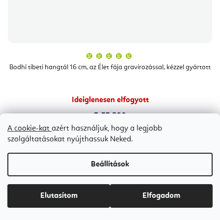
A
termék
átlagos
Bodhi tibeti hangtál 16 cm, az Élet fája gravírozással, kézzel gyártott
értékelése
5-
ből
5,0
csillag.
Ideiglenesen elfogyott
Ft33 500
A cookie-kat
azért használjuk, hogy a legjobb
szolgáltatásokat nyújthassuk Neked.
10 cm
12 cm
15 cm
20 cm
Beállítások
Kedvezmények
Elutasítom
Elfogadom