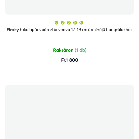
A
termék
átlagos
Flexity fakalapács bőrrel bevonva 17-19 cm átmérőjű hangtálakhoz
értékelése
5-
ből
5,0
csillag.
Raktáron
(1 db)
Ft1 800