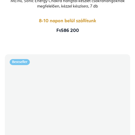
MEINL Sonic Energy Chakra hangtál készlet csakrahangoknak
megfelelően, kézzel készített, 7 db
8-10 napon belül szállítunk
Ft586 200
Bestseller