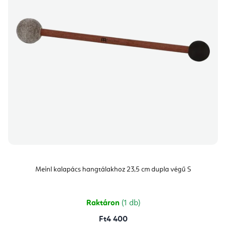
Meinl kalapács hangtálakhoz 23,5 cm dupla végű S
Raktáron
(1 db)
Ft4 400