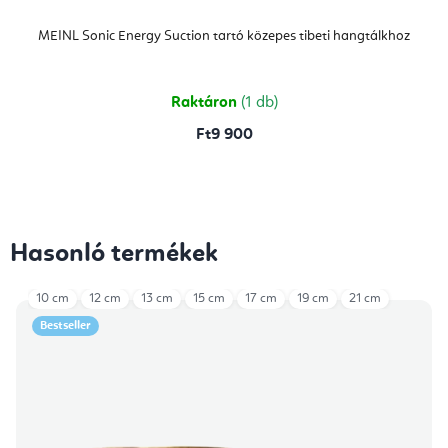
MEINL Sonic Energy Suction tartó közepes tibeti hangtálkhoz
Raktáron
(1 db)
Ft9 900
Hasonló termékek
10 cm
12 cm
13 cm
15 cm
17 cm
19 cm
21 cm
Bestseller