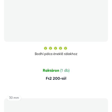
A
termék
átlagos
Bodhi pálca éneklő tálakhoz
értékelése
5-
ből
5,0
csillag.
Raktáron
(1 db)
Ft2 200-tól
30 mm