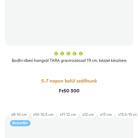
A
termék
átlagos
Bodhi tibeti hangtál TARA gravírozással 19 cm, kézzel készített
értékelése
5-
ből
5,0
csillag.
5-7 napon belül szállítunk
Ft50 300
±9-10 cm
±10-10,5 cm
±11-12 cm
±12 cm
±13 cm
±13,5-15 cm
Bestseller