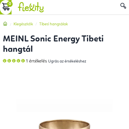
Ugrás
KOSÁR
a
fő
Kezdőlap
Kiegészítők
Tibeti hangtálak
tartalomhoz
MEINL Sonic Energy Tibeti
hangtál
A
1 értékelés
Ugrás az értékeléshez
termék
átlagos
értékelése
5-
ből
5,0
csillag.