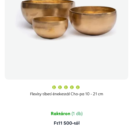
A
termék
átlagos
Flexity tibeti énekestál Cho-pa 10 - 21 cm
értékelése
5-
ből
5,0
csillag.
Raktáron
(1 db)
Ft11 500-tól