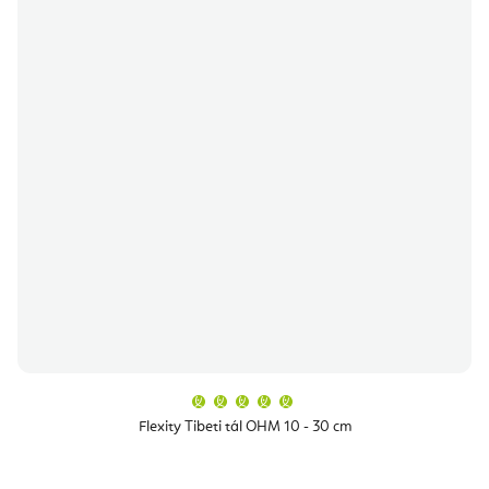
A
termék
átlagos
Flexity Tibeti tál OHM 10 - 30 cm
értékelése
5-
ből
5,0
csillag.