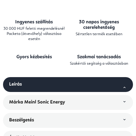
Ingyenes szállítás
30 napos ingyenes
cserelehetőség
30 000 HUF feletti megrendelésnél
Packeta (átvevőhely) választása
Sértetlen termék esetében
esetén
Gyors kézbesítés
Szakmai tanácsadás
Szakértői segítség a választásban
Leírás
Márka
Meinl Sonic Energy
Beszélgetés