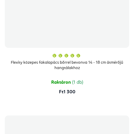
A
termék
átlagos
Flexity közepes fakalapács bőrrel bevonva 14 - 18 cm átmérőjű
értékelése
hangtálakhoz
5-
ből
5,0
csillag.
Raktáron
(1 db)
Ft1 300