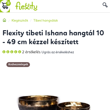
Ugrás
KOSÁR
a
fő
Kezdőlap
Kiegészítők
Tibeti hangtálak
tartalomhoz
Flexity tibeti Ishana hangtál 10
- 49 cm kézzel készített
A
2 értékelés
Ugrás az értékeléshez
termék
átlagos
értékelése
5-
Kedvezmények
ből
5,0
csillag.