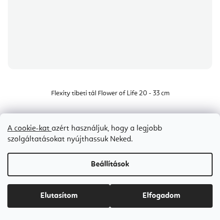
Flexity tibeti tál Flower of Life 20 - 33 cm
7-10 napon belül szállítunk
A cookie-kat
azért használjuk, hogy a legjobb
szolgáltatásokat nyújthassuk Neked.
Ft46 500-tól
Beállítások
Bestseller
Elutasítom
Elfogadom