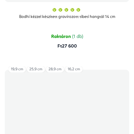
A
termék
átlagos
Bodhi kézzel készített gravírozott tibeti hangtál 14 cm
értékelése
5-
ből
5,0
csillag.
Raktáron
(1 db)
Ft27 600
19,9 cm
25,9 cm
28,9 cm
16,2 cm