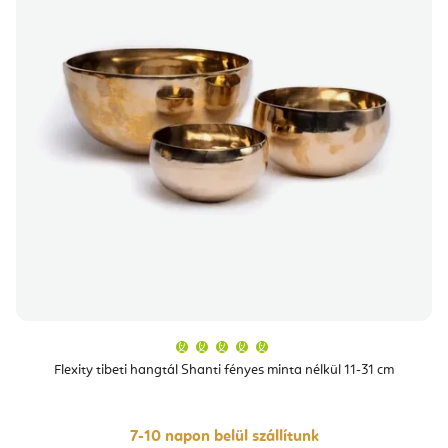
A
termék
átlagos
Flexity tibeti hangtál Shanti fényes minta nélkül 11-31 cm
értékelése
5-
ből
5,0
csillag.
7-10 napon belül szállítunk