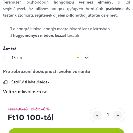
Teremtsen otthonában
hangalapú wellnes élmény
t a tál
segítségével. Az alikvot hangok gyógyító hatásúak
pszichénk és
testünk
számára,
segítenek a jelen pillanatba juttatni az elmét.
a hangtál valódi hangja megtalálható lent a leírásban
hagyományos módon, kézzel
készült
Átmérő
Szállítási lehetőségek
Változat kiválasztása
akár: –8 %
Ft10 100-tól
Ft10 100
-tól
Egységár: