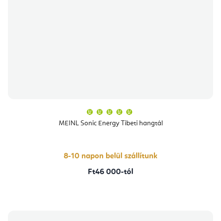
A
termék
átlagos
MEINL Sonic Energy Tibeti hangtál
értékelése
5-
ből
5,0
csillag.
8-10 napon belül szállítunk
Ft46 000-tól