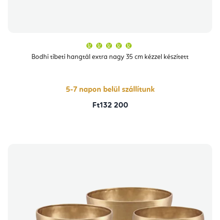
A
termék
átlagos
Bodhi tibeti hangtál extra nagy 35 cm kézzel készített
értékelése
5-
ből
5,0
csillag.
5-7 napon belül szállítunk
Ft132 200