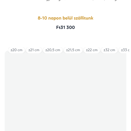
8-10 napon belül szállítunk
Ft31 300
±20 cm
±21 cm
±20,5 cm
±21,5 cm
±22 cm
±32 cm
±33 c