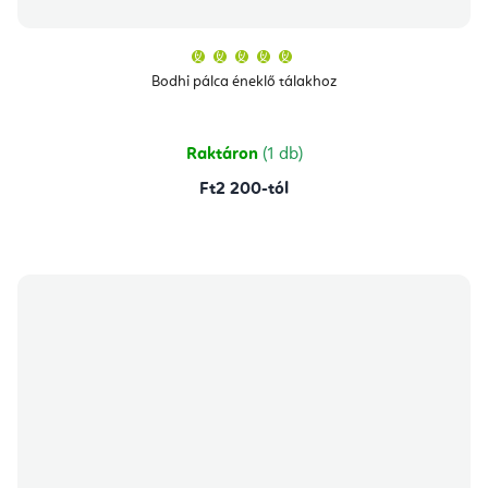
A
termék
átlagos
Bodhi pálca éneklő tálakhoz
értékelése
5-
ből
5,0
csillag.
Raktáron
(1 db)
Ft2 200-tól