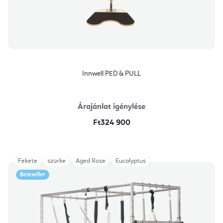
Innwell PED & PULL
Árajánlat igénylése
Ft324 900
Fekete
szürke
Aged Rose
Eucalyptus
Bestseller