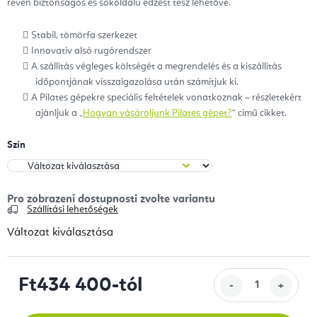
révén biztonságos és sokoldalú edzést tesz lehetővé.
Stabil, tömörfa szerkezet
Innovatív alsó rugórendszer
A szállítás végleges költségét a megrendelés és a kiszállítás
időpontjának visszaigazolása után számítjuk ki.
A Pilates gépekre speciális feltételek vonatkoznak – részletekért
ajánljuk a „
Hogyan vásároljunk Pilates gépet?
” című cikket.
Szín
Szállítási lehetőségek
Változat kiválasztása
Ft434 400
-tól
Egységár: