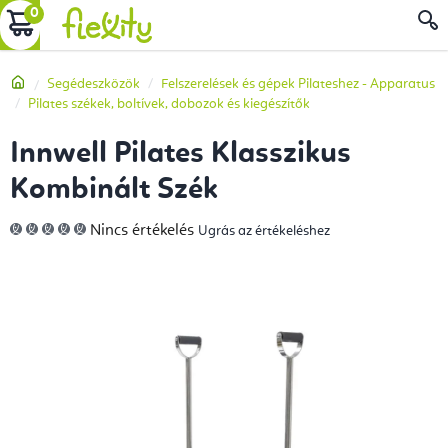
Ugrás
KOSÁR
a
fő
Kezdőlap
Segédeszközök
Felszerelések és gépek Pilateshez - Apparatus
tartalomhoz
Pilates székek, boltívek, dobozok és kiegészítők
Innwell Pilates Klasszikus
Kombinált Szék
A
Nincs értékelés
Ugrás az értékeléshez
termék
átlagos
értékelése
5-
ből
0,0
csillag.