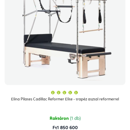
A
termék
átlagos
Elina Pilates Cadillac Reformer Elite - trapéz asztal reformerrel
értékelése
5-
ből
5,0
csillag.
Raktáron
(1 db)
Ft1 850 600