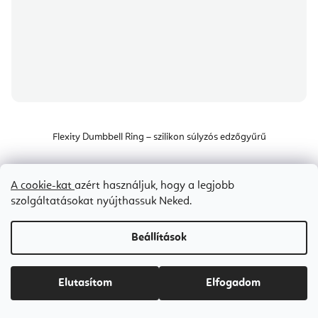
Flexity Dumbbell Ring – szilikon súlyzós edzőgyűrű
Raktáron
(>5 db)
A cookie-kat
azért használjuk, hogy a legjobb
szolgáltatásokat nyújthassuk Neked.
Ft12 800
Ft15 600
(–17 %)
Beállítások
Fekete
szürke
Elutasítom
Elfogadom
Bestseller