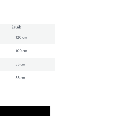
Érték
120 cm
100 cm
55 cm
88 cm