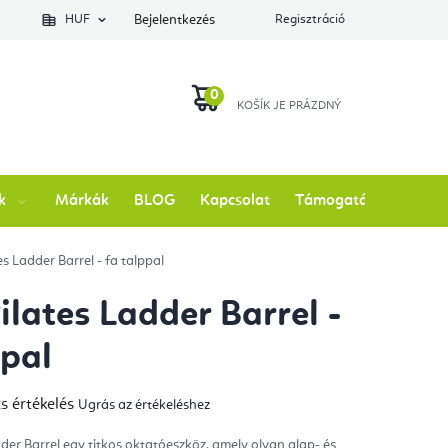
lés állapotát
HUF
Bejelentkezés
Regisztráció
KOSÁR
k
Márkák
BLOG
Kapcsolat
Támogatás
es Ladder Barrel - fa talppal
ilates Ladder Barrel -
ppal
s értékelés
Ugrás az értékeléshez
mék
gos
kelése
dder Barrel egy titkos oktatóeszköz, amely olyan alap- és