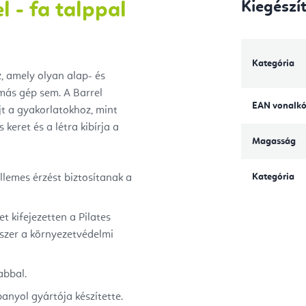
Kiegészí
l - fa talppal
Kategória
z, amely olyan alap- és
más gép sem. A Barrel
EAN vonalk
jt a gyakorlatokhoz, mint
keret és a létra kibírja a
Magasság
Kategória
llemes érzést biztosítanak a
t kifejezetten a Pilates
dszer a környezetvédelmi
abbal.
panyol gyártója készítette.