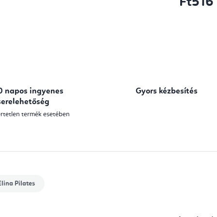
Ft516
Egységár:
0 napos ingyenes
Gyors kézbesítés
serelehetőség
rtetlen termék esetében
lina Pilates