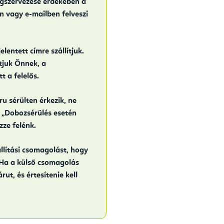
gszervezése érdekében a
en vagy e-mailben felveszi
lentett címre szállítjuk.
tjuk Önnek, a
 a felelős.
 sérülten érkezik, ne
ot „Dobozsérülés esetén
zze felénk.
állítási csomagolást, hogy
. Ha a külső csomagolás
rut, és értesítenie kell