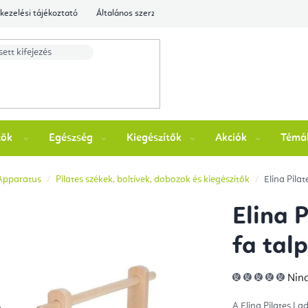
kezelési tájékoztató
Általános szerződési feltételek
Ellenőrizze a rende
zök
Egészség
Kiegészítők
Akciók
Témá
 Apparatus
Pilates székek, boltívek, dobozok és kiegészítők
Elina Pilat
Elina P
fa tal
A
Ninc
ter
átla
érté
A Elina Pilates La
5-