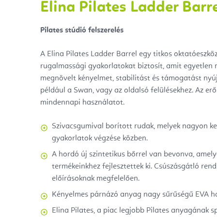
Elina Pilates Ladder Barre
Pilates stúdió felszerelés
A Elina Pilates Ladder Barrel egy titkos oktatóeszkö
rugalmassági gyakorlatokat biztosít, amit egyetlen 
megnövelt kényelmet, stabilitást és támogatást nyú
például a Swan, vagy az oldalsó felülésekhez. Az erős 
mindennapi használatot.
Szivacsgumival borított rudak, melyek nagyon ke
gyakorlatok végzése közben.
A hordó új szintetikus bőrrel van bevonva, amelye
termékeinkhez fejlesztettek ki. Csúszásgátló ren
előírásoknak megfelelően.
Kényelmes párnázó anyag nagy sűrűségű EVA h
Elina Pilates, a piac legjobb Pilates anyagának s