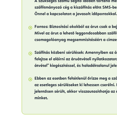
A szükséges számú segítő időben történő me
szállítmányozó cég a kiszállítás előtt SMS-b
Önnel a kapcsolatot a javasolt időpontokkal.
Fontos:
Biztosítási okokból az árut csak a beje
Mivel az árut a lehető leggondosabban szállí
csomagolóanyag megsemmisítéséért a címzett
Szállítás közbeni sérülések:
Amennyiben az áru
felejtse el aláírni az áruátvételi nyilatkozat
átvétel” kiegészítéssel, és haladéktalanul jele
Ebben az esetben feltétlenül őrizze meg a sz
az esetleges sérüléseket ki lehessen cserélni
jelentősen sérült, akkor visszautasíthatja az á
minket.