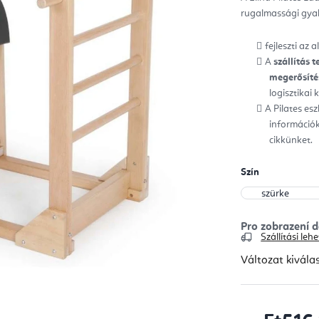
ből
rugalmassági gyak
0,0
csill
fejleszti az 
A
szállítás t
megerősítés
logisztikai
A Pilates es
információk
cikkünket.
Szín
Szállítási le
Változat kivála