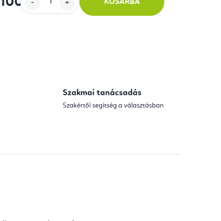
 100
-tól
KOSÁRBA
Szakmai tanácsadás
Szakértői segítség a választásban