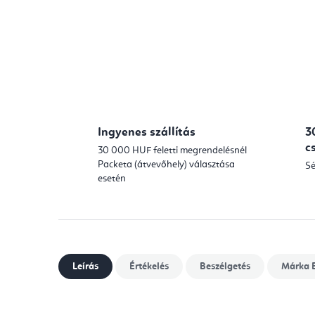
Ingyenes szállítás
3
c
30 000 HUF feletti megrendelésnél
Packeta (átvevőhely) választása
Sé
esetén
Leírás
Értékelés
Beszélgetés
Márka
E