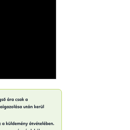
gső ára csak a
aigazolása után kerül
ít a küldemény átvételében.