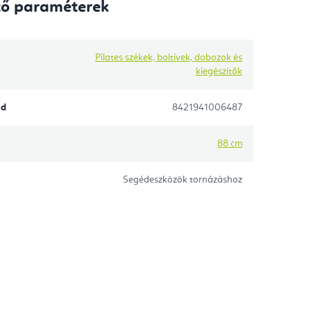
tő paraméterek
Pilates székek, boltívek, dobozok és
kiegészítők
ód
8421941006487
88 cm
Segédeszközök tornázáshoz