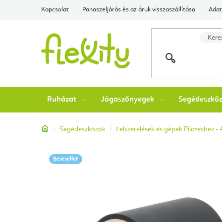
Ugrás
Kapcsolat
Panaszeljárás és az áruk visszaszállítása
Adat
a
fő
tartalomhoz
Ruházat
Jógaszőnyegek
Segédeszkö
Kezdőlap
Segédeszközök
Felszerelések és gépek Pilateshez -
Bestseller