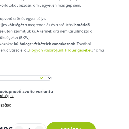
orlatokat biztosít, amit egyetlen más gép sem.
ag.
alapvető erőt és egyensúlyt.
eljes költségét
a megrendelés és a szállítási
határidő
e után számítjuk ki.
A termék ára nem tartalmazza a
 költségeket (EXW).
zközökre
különleges feltételek vonatkoznak
. További
ért olvassa el a „
Hogyan vásároljunk Pilates gépeket
?” című
hetőségek
sztása