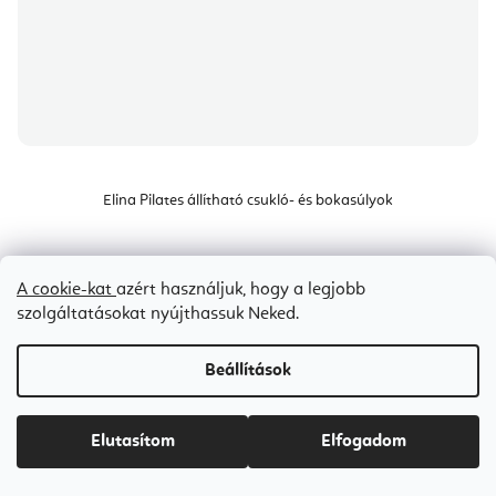
Elina Pilates állítható csukló- és bokasúlyok
Raktáron
(>5 db)
A cookie-kat
azért használjuk, hogy a legjobb
Ft9 600-tól
szolgáltatásokat nyújthassuk Neked.
Beállítások
Bestseller
Elutasítom
Elfogadom