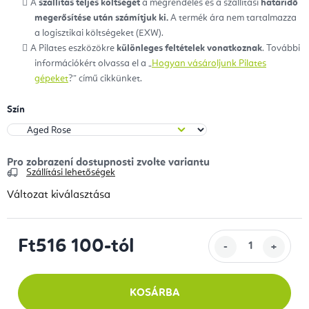
A
szállítás teljes költségét
a megrendelés és a szállítási
határidő
megerősítése után számítjuk ki.
A termék ára nem tartalmazza
a logisztikai költségeket (EXW).
A Pilates eszközökre
különleges feltételek vonatkoznak
. További
információkért olvassa el a „
Hogyan vásároljunk Pilates
gépeket
?” című cikkünket.
Szín
Szállítási lehetőségek
Változat kiválasztása
Ft516 100
-tól
Egységár:
KOSÁRBA