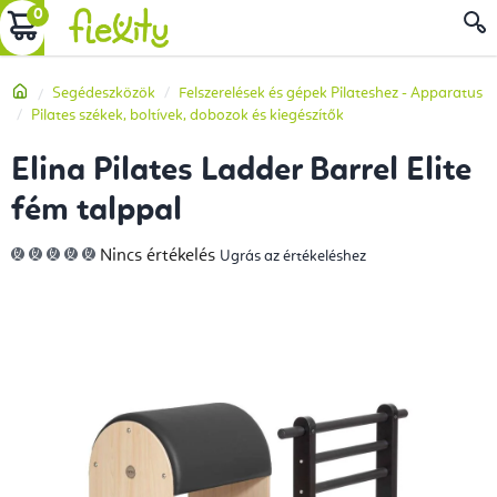
Ugrás
KOSÁR
a
fő
Kezdőlap
Segédeszközök
Felszerelések és gépek Pilateshez - Apparatus
tartalomhoz
Pilates székek, boltívek, dobozok és kiegészítők
Elina Pilates Ladder Barrel Elite
fém talppal
A
Nincs értékelés
Ugrás az értékeléshez
termék
átlagos
értékelése
5-
ből
0,0
csillag.