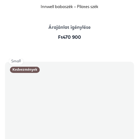
Innwell babaszék – Pilates szék
Árajánlat igénylése
Ft470 900
Small
Kedvezmények