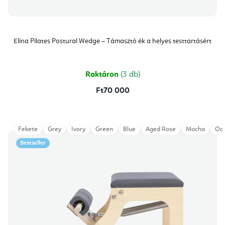
Elina Pilates Postural Wedge – Támasztó ék a helyes testtartásért
Raktáron
(3 db)
Ft70 000
Fekete
Grey
Ivory
Green
Blue
Aged Rose
Mocha
Oce
Bestseller