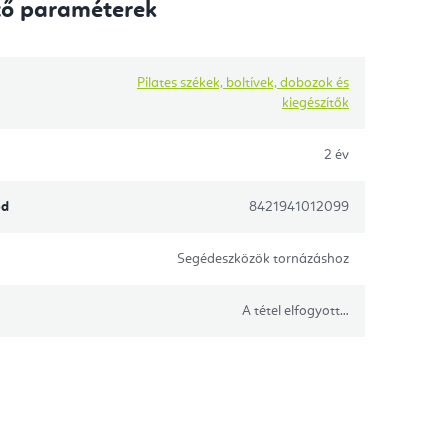
tő paraméterek
Pilates székek, boltívek, dobozok és
kiegészítők
2 év
ód
8421941012099
Segédeszközök tornázáshoz
A tétel elfogyott…