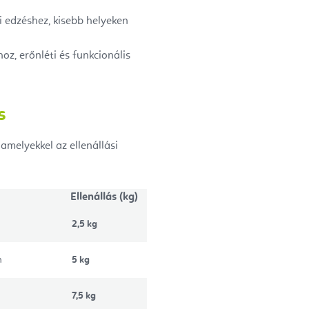
i edzéshez, kisebb helyeken
hoz, erőnléti és funkcionális
s
amelyekkel az ellenállási
Ellenállás (kg)
2,5 kg
n
5 kg
7,5 kg