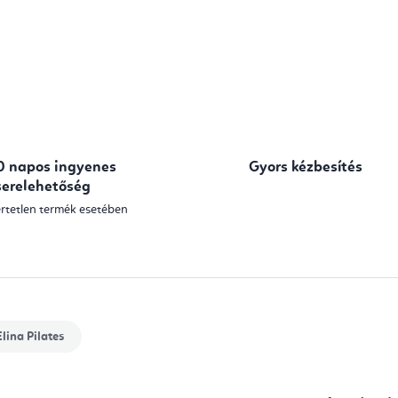
0 napos ingyenes
Gyors kézbesítés
serelehetőség
rtetlen termék esetében
lina Pilates