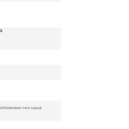
ék
lófelületeken nem tapad