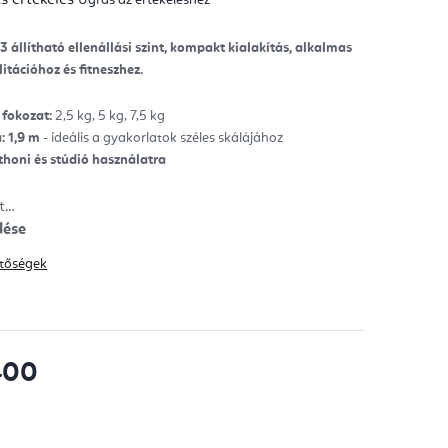
mék
gos
kelése
3 állítható ellenállási szint, kompakt kialakítás, alkalmas
litációhoz és fitneszhez.
ag.
 fokozat:
2,5 kg, 5 kg, 7,5 kg
: 1,9 m
- ideális a gyakorlatok széles skálájához
thoni és stúdió használatra
tt…
lése
hetőségek
400