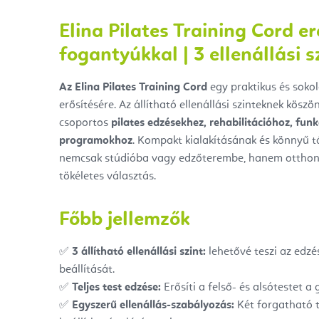
Elina Pilates Training Cord e
fogantyúkkal | 3 ellenállási s
Az Elina Pilates Training Cord
egy praktikus és sokol
erősítésére. Az állítható ellenállási szinteknek kösz
csoportos
pilates edzésekhez, rehabilitációhoz, funk
programokhoz
. Kompakt kialakításának és könnyű 
nemcsak stúdióba vagy edzőterembe, hanem otthoni
tökéletes választás.
Főbb jellemzők
✅
3 állítható ellenállási szint:
lehetővé teszi az edzé
beállítását.
✅
Teljes test edzése:
Erősíti a felső- és alsótestet a 
✅
Egyszerű ellenállás-szabályozás:
Két forgatható 