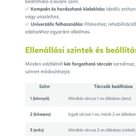
beállítható a kívánt szint.
✅
Kompakt és hordozható kialakítás:
Ideális otthon
vagy utazáshoz.
✅
Univerzális felhasználás:
Pilateshez, rehabilitáció
edzésekhez egyaránt alkalmas.
Ellenállási szintek és beállítá
Minden edzőkötél
két forgatható tárcsát
tartalmaz, 
szintet módosíthatja:
Szint
Tárcsák beállítása
1 (könnyű)
Mindkét tárcsa 1-es állásban (lent)
2 (közepes)
Egyik tárcsa 1-es, másik 2-es állásba
3 (erős)
Mindkét tárcsa 2-es állásban (oldalt)