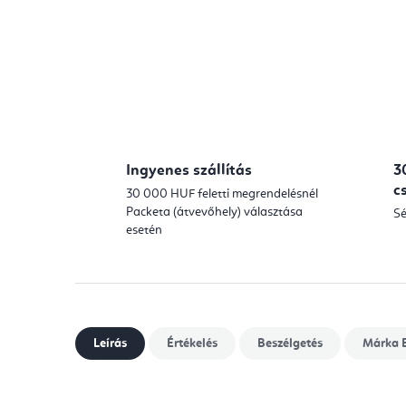
Ingyenes szállítás
3
c
30 000 HUF feletti megrendelésnél
Packeta (átvevőhely) választása
Sé
esetén
Leírás
Értékelés
Beszélgetés
Márka
E