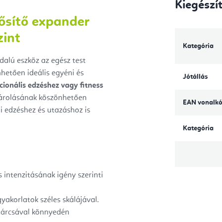
Kiegészí
rősítő expander
zint
Kategória
dalú eszköz az egész test
önhetően ideális egyéni és
Jótállás
cionális edzéshez vagy fitness
tárolásának köszönhetően
EAN vonalk
 edzéshez és utazáshoz is
Kategória
s intenzitásának igény szerinti
gyakorlatok széles skálájával.
tárcsával könnyedén