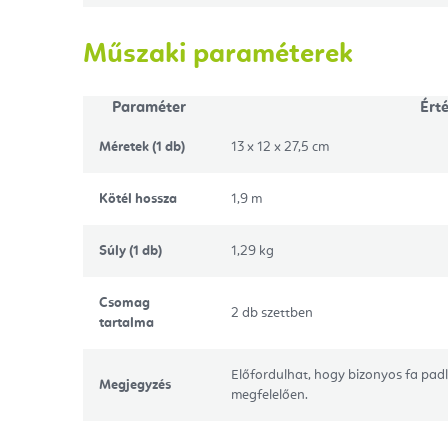
Műszaki paraméterek
Paraméter
Ért
Méretek (1 db)
13 x 12 x 27,5 cm
Kötél hossza
1,9 m
Súly (1 db)
1,29 kg
Csomag
2 db szettben
tartalma
Előfordulhat, hogy bizonyos fa pad
Megjegyzés
megfelelően.