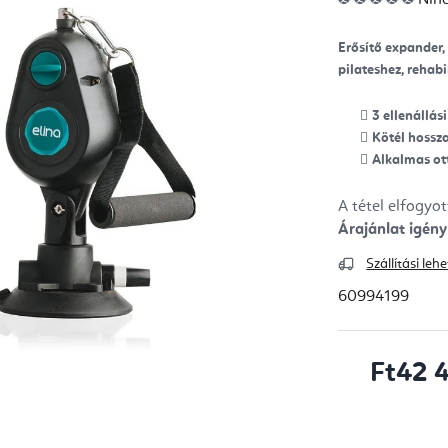
ter
átla
érté
5-
Erősítő expander, 
ből
0,0
pilateshez, rehabi
csill
3 ellenállási
Kötél hossza
Alkalmas ot
A tétel elfogyo
Árajánlat igény
Szállítási le
60994199
Ft42 
Egységár: