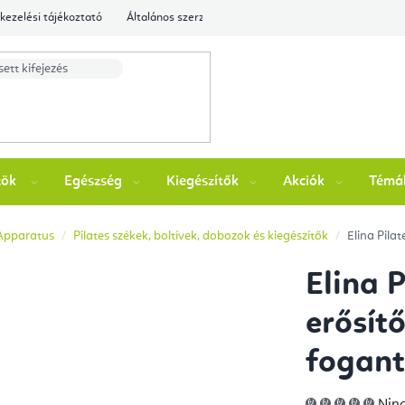
kezelési tájékoztató
Általános szerződési feltételek
Ellenőrizze a rende
zök
Egészség
Kiegészítők
Akciók
Témá
 Apparatus
Pilates székek, boltívek, dobozok és kiegészítők
Elina Pila
Elina 
erősít
fogant
A
Ninc