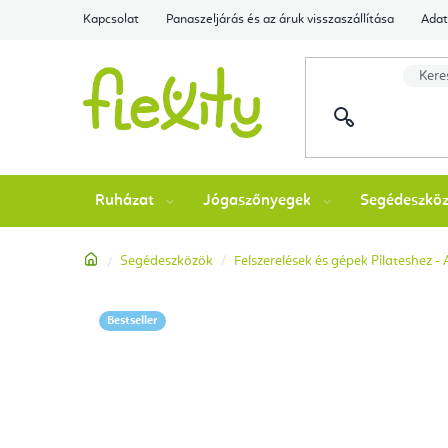
Ugrás
Kapcsolat
Panaszeljárás és az áruk visszaszállítása
Adat
a
fő
tartalomhoz
Ruházat
Jógaszőnyegek
Segédeszkö
Kezdőlap
Segédeszközök
Felszerelések és gépek Pilateshez -
Bestseller