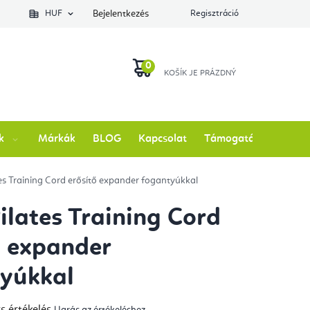
lés állapotát
HUF
Bejelentkezés
Regisztráció
KOSÁR
k
Márkák
BLOG
Kapcsolat
Támogatás
tes Training Cord erősítő expander fogantyúkkal
Pilates Training Cord
ő expander
yúkkal
s értékelés
Ugrás az értékeléshez