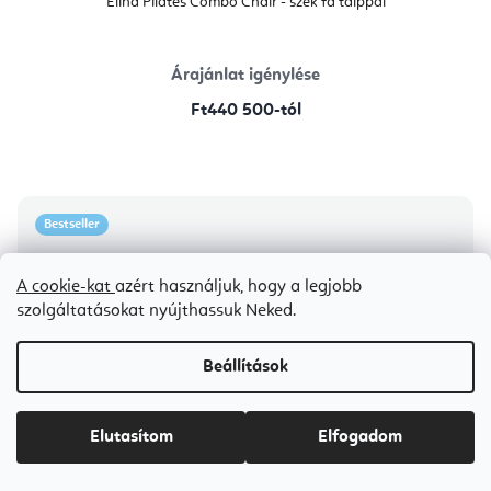
Elina Pilates Combo Chair - szék fa talppal
Árajánlat igénylése
Ft440 500-tól
Bestseller
A cookie-kat
azért használjuk, hogy a legjobb
szolgáltatásokat nyújthassuk Neked.
Beállítások
Elutasítom
Elfogadom