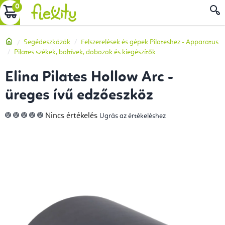
Ugrás
KOSÁR
a
fő
Kezdőlap
Segédeszközök
Felszerelések és gépek Pilateshez - Apparatus
tartalomhoz
Pilates székek, boltívek, dobozok és kiegészítők
Elina Pilates Hollow Arc -
üreges ívű edzőeszköz
A
Nincs értékelés
Ugrás az értékeléshez
termék
átlagos
értékelése
5-
ből
0,0
csillag.