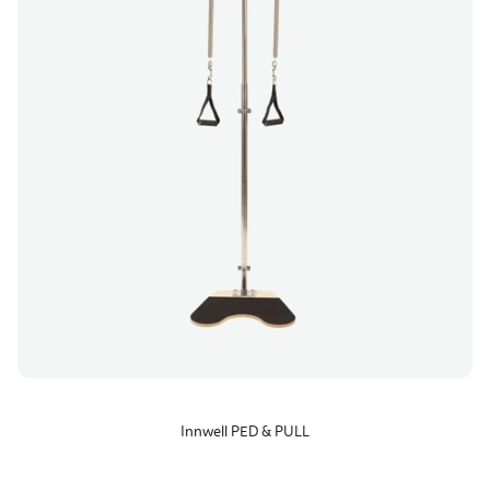
Innwell PED & PULL