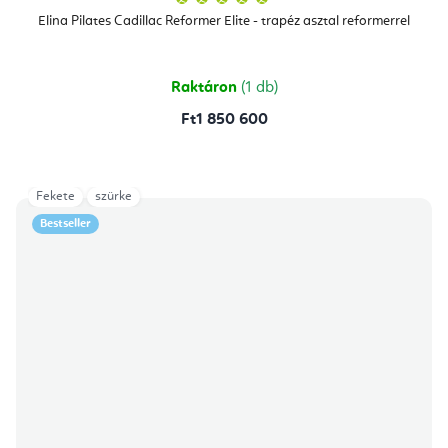
termék
átlagos
Elina Pilates Cadillac Reformer Elite - trapéz asztal reformerrel
értékelése
5-
ből
5,0
csillag.
Raktáron
(1 db)
Ft1 850 600
Fekete
szürke
Bestseller