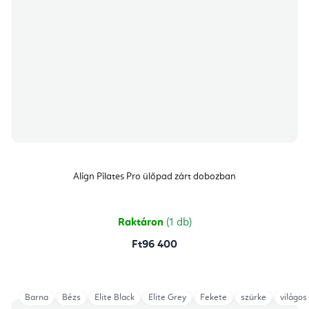
Align Pilates Pro ülőpad zárt dobozban
Raktáron
(1 db)
Ft96 400
Barna
Bézs
Elite Black
Elite Grey
Fekete
szürke
világos