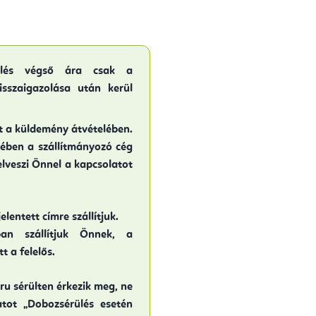
elés végső ára csak a
sszaigazolása után kerül
ít a küldemény átvételében.
ében a szállítmányozó cég
elveszi Önnel a kapcsolatot
lentett címre szállítjuk.
an szállítjuk Önnek, a
 a felelős.
u sérülten érkezik meg, ne
zatot „Dobozsérülés esetén