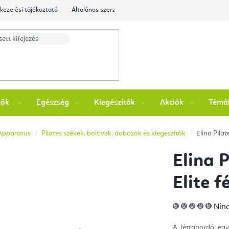
kezelési tájékoztató
Általános szerződési feltételek
Ellenőrizze a rende
zök
Egészség
Kiegészítők
Akciók
Témá
 Apparatus
Pilates székek, boltívek, dobozok és kiegészítők
Elina Pilat
Elina 
Elite 
A
Ninc
ter
átla
érté
A létrahordó egy
5-