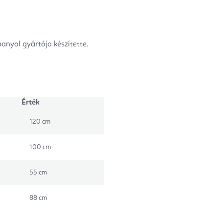
panyol gyártója készítette.
Érték
120 cm
100 cm
55 cm
88 cm