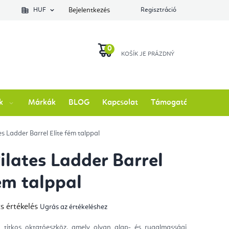
lés állapotát
HUF
Bejelentkezés
Regisztráció
KOSÁR
k
Márkák
BLOG
Kapcsolat
Támogatás
es Ladder Barrel Elite fém talppal
Pilates Ladder Barrel
fém talppal
s értékelés
Ugrás az értékeléshez
mék
gos
kelése
 titkos oktatóeszköz, amely olyan alap- és rugalmassági