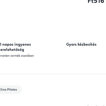
Ft516
Egységár:
0 napos ingyenes
Gyors kézbesítés
serelehetőség
rtetlen termék esetében
lina Pilates