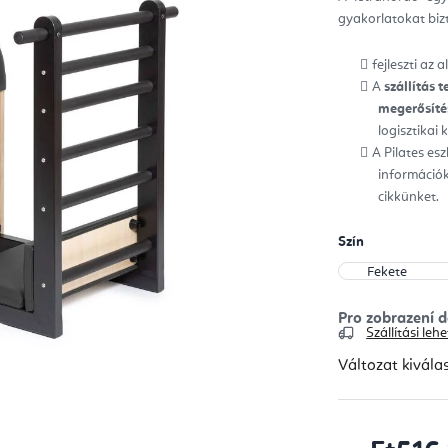
ből
gyakorlatokat biz
0,0
csill
fejleszti az 
A
szállítás t
megerősítés
logisztikai
A Pilates es
információk
cikkünket.
Szín
Szállítási le
Változat kivála