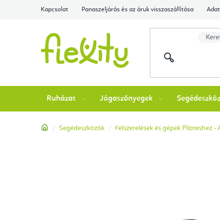
Ugrás
Kapcsolat
Panaszeljárás és az áruk visszaszállítása
Adat
a
fő
tartalomhoz
Ruházat
Jógaszőnyegek
Segédeszkö
Kezdőlap
Segédeszközök
Felszerelések és gépek Pilateshez -