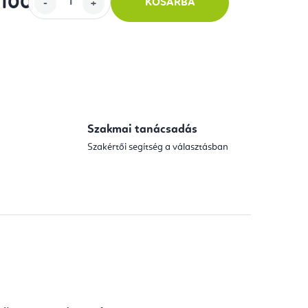
 100
-tól
KOSÁRBA
Szakmai tanácsadás
Szakértői segítség a választásban