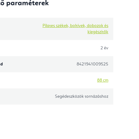
tő paraméterek
Pilates székek, boltívek, dobozok és
kiegészítők
2 év
ód
8421941009525
88 cm
Segédeszközök tornázáshoz