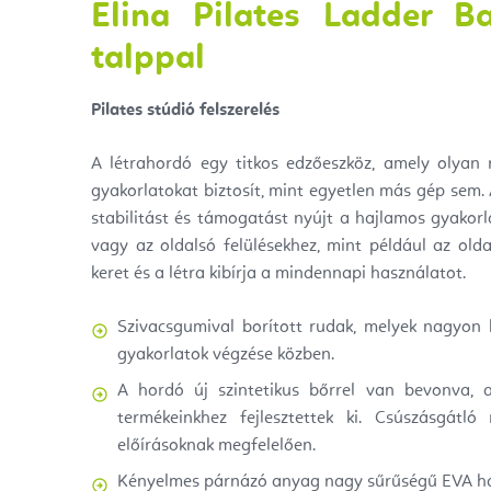
Elina Pilates Ladder Ba
talppal
Pilates stúdió felszerelés
A létrahordó egy titkos edzőeszköz, amely olyan
gyakorlatokat biztosít, mint egyetlen más gép sem.
stabilitást és támogatást nyújt a hajlamos gyakor
vagy az oldalsó felülésekhez, mint például az olda
keret és a létra kibírja a mindennapi használatot.
Szivacsgumival borított rudak, melyek nagyon k
gyakorlatok végzése közben.
A hordó új szintetikus bőrrel van bevonva, a
termékeinkhez fejlesztettek ki. Csúszásgátló
előírásoknak megfelelően.
Kényelmes párnázó anyag nagy sűrűségű EVA h