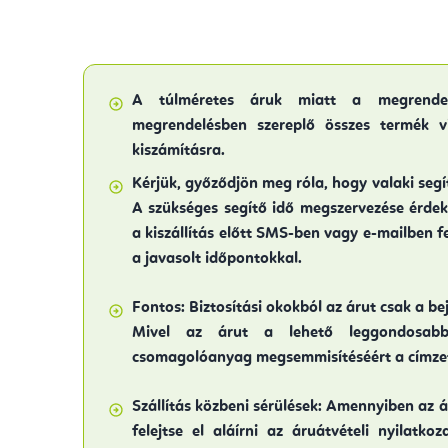
A túlméretes áruk miatt a megrend
megrendelésben szereplő összes termék vi
kiszámításra
.
Kérjük, győződjön meg róla, hogy valaki seg
A szükséges segítő idő megszervezése érdek
a kiszállítás előtt SMS-ben vagy e-mailben f
a javasolt időpontokkal.
Fontos:
Biztosítási okokból az árut csak a beje
Mivel az árut a lehető leggondosabb
csomagolóanyag megsemmisítéséért a címzett
Szállítás közbeni sérülések:
Amennyiben az ár
felejtse el aláírni az áruátvételi nyilatko