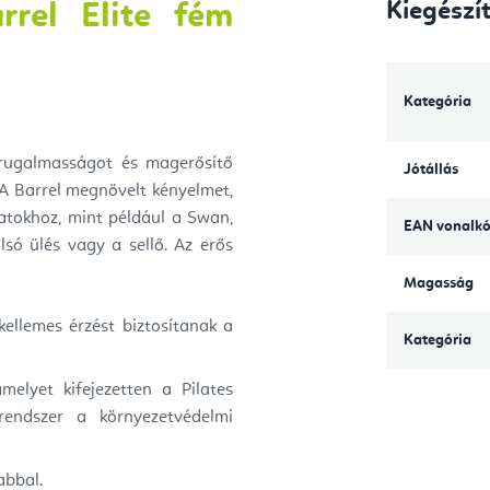
Kiegészí
rrel Elite fém
Kategória
 rugalmasságot és magerősítő
Jótállás
 A Barrel megnövelt kényelmet,
latokhoz, mint például a Swan,
EAN vonalk
lsó ülés vagy a sellő. Az erős
Magasság
ellemes érzést biztosítanak a
Kategória
melyet kifejezetten a Pilates
 rendszer a környezetvédelmi
abbal.