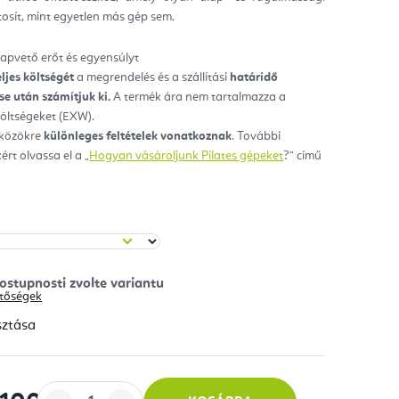
tosít, mint egyetlen más gép sem.
ag.
alapvető erőt és egyensúlyt
eljes költségét
a megrendelés és a szállítási
határidő
e után számítjuk ki.
A termék ára nem tartalmazza a
 költségeket (EXW).
zközökre
különleges feltételek vonatkoznak
. További
ért olvassa el a „
Hogyan vásároljunk Pilates gépeket
?” című
hetőségek
sztása