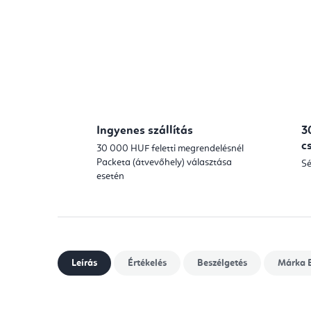
Ingyenes szállítás
3
c
30 000 HUF feletti megrendelésnél
Packeta (átvevőhely) választása
Sé
esetén
Leírás
Értékelés
Beszélgetés
Márka
E