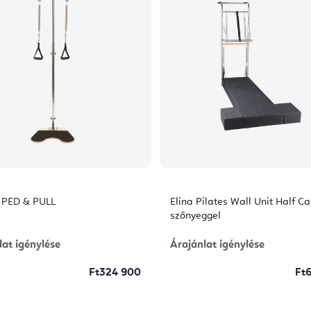
l PED & PULL
Elina Pilates Wall Unit Half Ca
szőnyeggel
lat igénylése
Árajánlat igénylése
Ft324 900
Ft