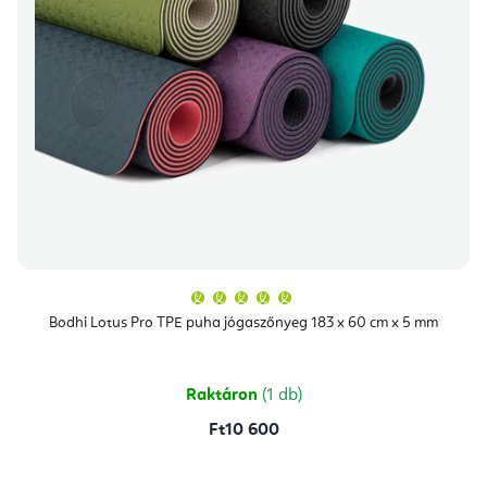
A
termék
átlagos
Bodhi Lotus Pro TPE puha jógaszőnyeg 183 x 60 cm x 5 mm
értékelése
5-
ből
5,0
csillag.
Raktáron
(1 db)
Ft10 600