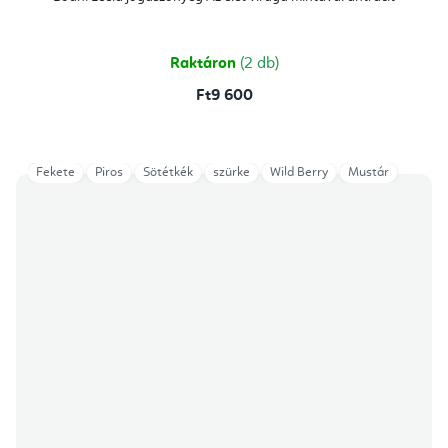
értékelése
5-
ből
5,0
csillag.
Raktáron
(2 db)
Ft9 600
Fekete
Piros
Sötétkék
szürke
Wild Berry
Mustár