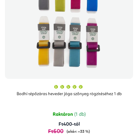
A
termék
átlagos
Bodhi tépőzáras heveder jóga szőnyeg rögzítéséhez 1 db
értékelése
5-
ből
5,0
csillag.
Raktáron
(1 db)
Ft400-tól
Ft600
(akár: –33 %)