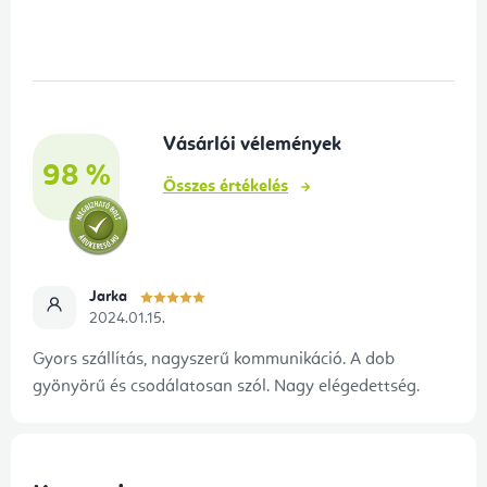
á
b
l
é
Vásárlói vélemények
c
98 %
Összes értékelés
Jarka
2024.01.15.
Gyors szállítás, nagyszerű kommunikáció. A dob
gyönyörű és csodálatosan szól. Nagy elégedettség.