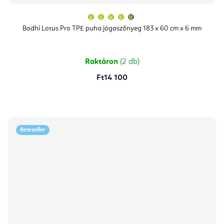
A
termék
átlagos
Bodhi Lotus Pro TPE puha jógaszőnyeg 183 x 60 cm x 6 mm
értékelése
5-
ből
4,9
csillag.
Raktáron
(2 db)
Ft14 100
Bestseller