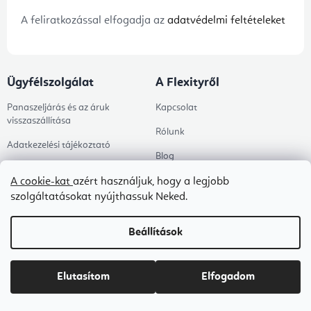
A feliratkozással elfogadja az
adatvédelmi feltételeket
Ügyfélszolgálat
A Flexityről
Panaszeljárás és az áruk
Kapcsolat
visszaszállítása
Rólunk
Adatkezelési tájékoztató
Blog
Általános szerződési feltételek
A cookie-kat
azért használjuk, hogy a legjobb
B2B ÁSZF
szolgáltatásokat nyújthassuk Neked.
Ingyenes kézbesítés
Beállítások
Tanácsadás
Árukereső értékelése
Elutasítom
Elfogadom
Megrendelés állapota