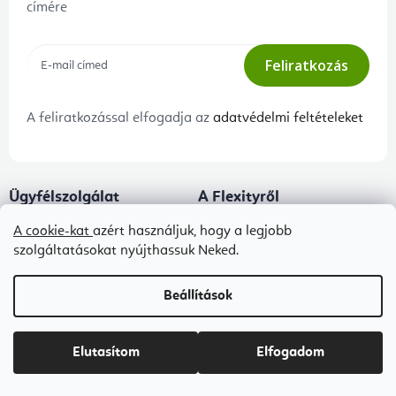
címére
Feliratkozás
A feliratkozással elfogadja az
adatvédelmi feltételeket
Ügyfélszolgálat
A Flexityről
Panaszeljárás és az áruk
Kapcsolat
A cookie-kat
azért használjuk, hogy a legjobb
visszaszállítása
szolgáltatásokat nyújthassuk Neked.
Rólunk
Adatkezelési tájékoztató
Blog
Beállítások
Általános szerződési feltételek
B2B ÁSZF
Elutasítom
Elfogadom
Ingyenes kézbesítés