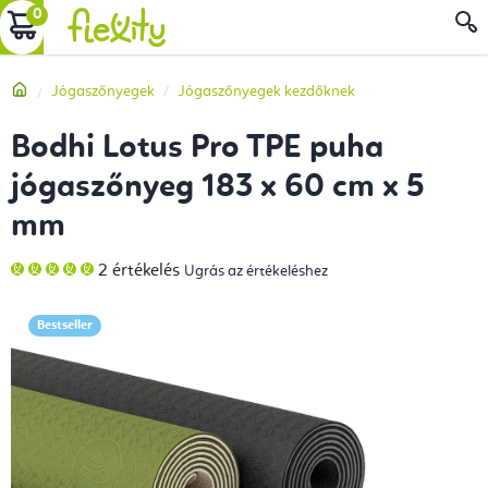
Ugrás
KOSÁR
a
fő
Kezdőlap
Jógaszőnyegek
Jógaszőnyegek kezdőknek
tartalomhoz
Bodhi Lotus Pro TPE puha
jógaszőnyeg 183 x 60 cm x 5
mm
A
2 értékelés
Ugrás az értékeléshez
termék
átlagos
értékelése
5-
Bestseller
ből
5,0
csillag.