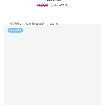
Ft400-tól
Ft600
(akár: –33 %)
Kék,Türkiz
Lila, Rózsaszín
szürke
Bestseller