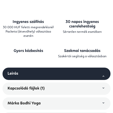
Ingyenes szállítás
30 napos ingyenes
cserelehetőség
30 000 HUF feletti megrendelésnél
Packeta (átvevőhely) választása
Sértetlen termék esetében
esetén
Gyors kézbesítés
Szakmai tanácsadás
Szakértői segítség a választásban
Leírás
Kapcsolódó fájlok (1)
Márka
Bodhi Yoga