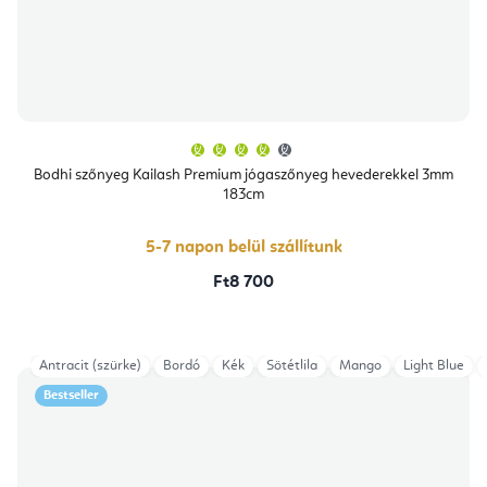
A
termék
átlagos
Bodhi szőnyeg Kailash Premium jógaszőnyeg hevederekkel 3mm
értékelése
183cm
5-
ből
4,4
csillag.
5-7 napon belül szállítunk
Ft8 700
Antracit (szürke)
Bordó
Kék
Sötétlila
Mango
Light Blue
Bestseller