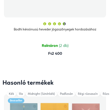
A
termék
átlagos
Bodhi kéttónusú heveder jógaszőnyegek hordozásához
értékelése
5-
ből
4,7
csillag.
Raktáron
(2 db)
Ft2 400
Hasonló termékek
Kék
lila
Midnight (Sötétkék)
Padlizsán
Régi rózsaszín
Rózs
Bestseller