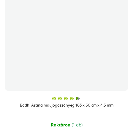
A
termék
átlagos
Bodhi Asana mat jógaszőnyeg 183 x 60 cm x 4,5 mm
értékelése
5-
ből
4,9
csillag.
Raktáron
(1 db)