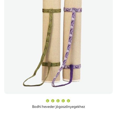
A
termék
átlagos
Bodhi heveder jógaszőnyegekhez
értékelése
5-
ből