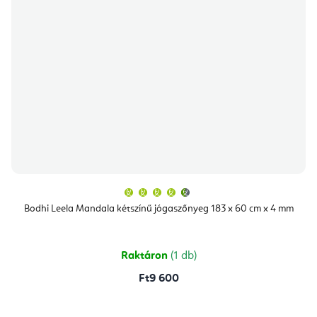
A
termék
átlagos
Bodhi Leela Mandala kétszínű jógaszőnyeg 183 x 60 cm x 4 mm
értékelése
5-
ből
4,9
csillag.
Raktáron
(1 db)
Ft9 600