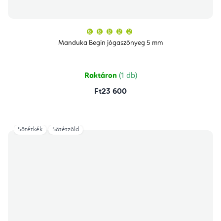
A
termék
átlagos
Manduka Begin jógaszőnyeg 5 mm
értékelése
5-
ből
5,0
csillag.
Raktáron
(1 db)
Ft23 600
Sötétkék
Sötétzöld