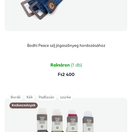
Bodhi Peace szíj jógaszőnyeg hordozásához
Raktáron
(1 db)
Ft2 400
Bordó
Kék
Padlizsán
szürke
Kedvezmények