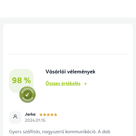
L
á
b
l
é
Vásárlói vélemények
c
98 %
Összes értékelés
Jarka
2024.01.15.
Gyors szállítás, nagyszerű kommunikáció. A dob