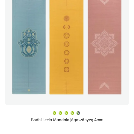
A
termék
átlagos
Bodhi Leela Mandala jógaszőnyeg 4mm
értékelése
5-
ből
4,8