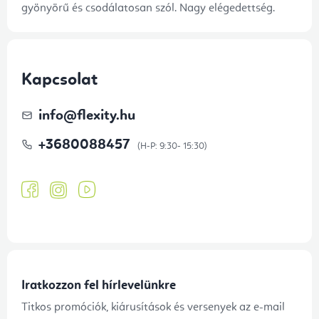
gyönyörű és csodálatosan szól. Nagy elégedettség.
Kapcsolat
info
@
flexity.hu
+3680088457
Iratkozzon fel hírlevelünkre
Titkos promóciók, kiárusítások és versenyek az e-mail