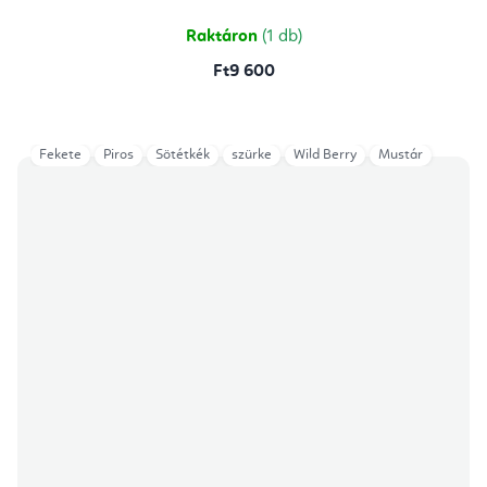
5,0
csillag.
Raktáron
(1 db)
Ft9 600
Fekete
Piros
Sötétkék
szürke
Wild Berry
Mustár