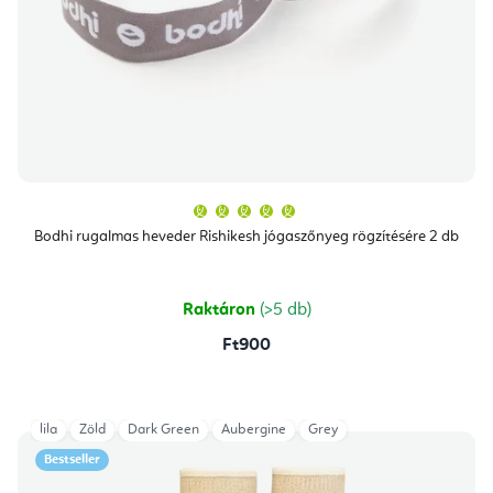
A
termék
átlagos
Bodhi rugalmas heveder Rishikesh jógaszőnyeg rögzítésére 2 db
értékelése
5-
ből
5,0
csillag.
Raktáron
(>5 db)
Ft900
lila
Zöld
Dark Green
Aubergine
Grey
Bestseller