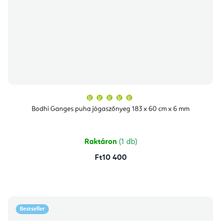
A
termék
átlagos
Bodhi Ganges puha jógaszőnyeg 183 x 60 cm x 6 mm
értékelése
5-
ből
5,0
csillag.
Raktáron
(1 db)
Ft10 400
Bestseller