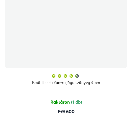
A
termék
átlagos
Bodhi Leela Yantra jóga szőnyeg 4mm
értékelése
5-
ből
4,8
csillag.
Raktáron
(1 db)
Ft9 600