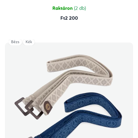
5,0
csillag.
Raktáron
(2 db)
Ft2 200
Bézs
Kék