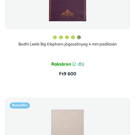
A
termék
átlagos
Bodhi Leela Big Elephant jógaszőnyeg 4 mm padlizsán
értékelése
5-
ből
4,8
csillag.
Raktáron
(2 db)
Ft9 600
Bestseller