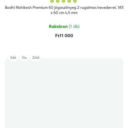
termék
átlagos
Bodhi Rishikesh Premium 60 jógaszőnyeg 2 rugalmas hevederrel, 183
értékelése
x 60 cm 4,5 mm
5-
ből
5,0
csillag.
Raktáron
(1 db)
Ft11 000
Kék
lila
Zöld