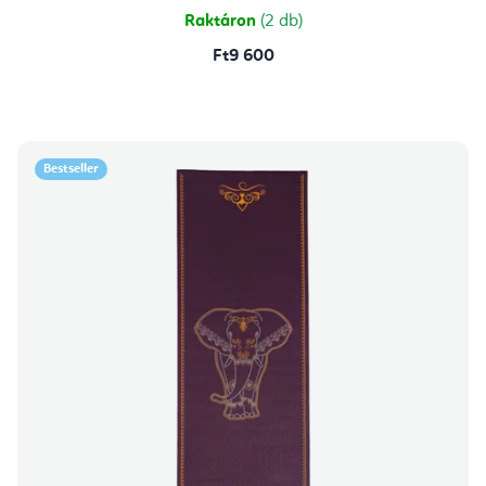
csillag.
Raktáron
(2 db)
Ft9 600
Bestseller