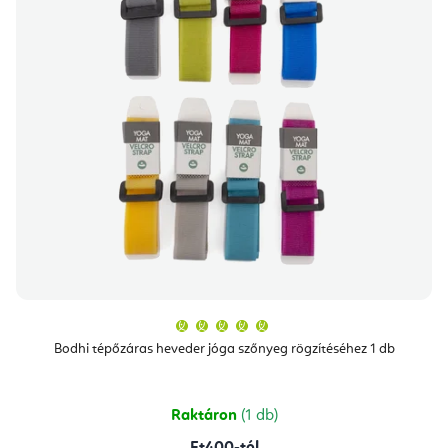
A
termék
átlagos
Bodhi tépőzáras heveder jóga szőnyeg rögzítéséhez 1 db
értékelése
5-
ből
5,0
csillag.
Raktáron
(1 db)