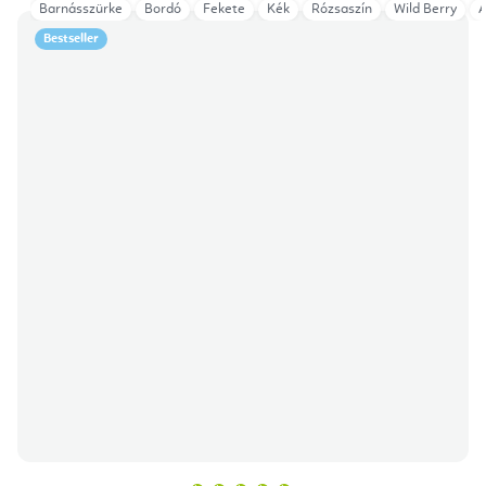
Barnásszürke
Bordó
Fekete
Kék
Rózsaszín
Wild Berry
A
Bestseller
A