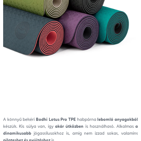
A könnyű beltéri
Bodhi Lotus Pro TPE
habpárna
lebomló anyagokból
készült. Kis súlya van, így
akár útközben
is használható. Alkalmas
a
dinamikusabb
jógastílusokhoz is, amíg nem izzad sokat, valamint
pilateshez és nyújtáshoz
is.