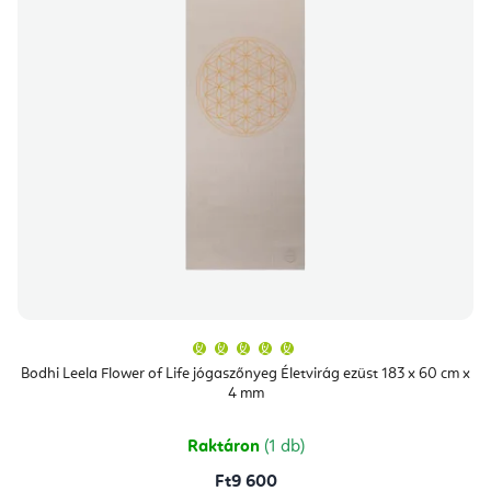
A
termék
átlagos
Bodhi Leela Flower of Life jógaszőnyeg Életvirág ezüst 183 x 60 cm x
értékelése
4 mm
5-
ből
5,0
csillag.
Raktáron
(1 db)
Ft9 600