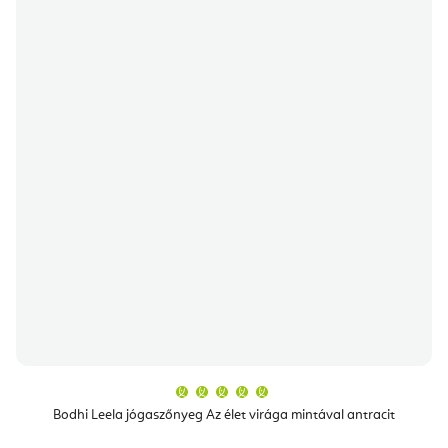
A
termék
átlagos
Bodhi Leela jógaszőnyeg Az élet virága mintával antracit
értékelése
5-
ből