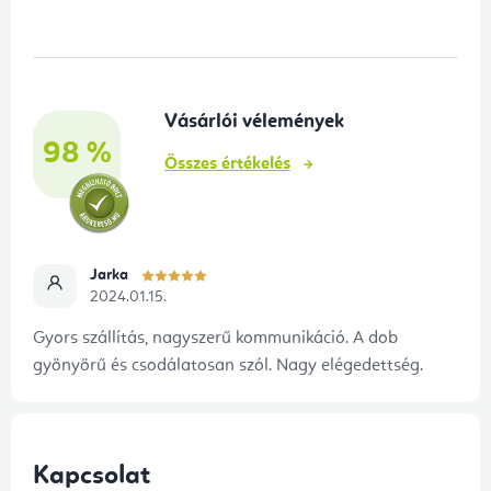
b
l
é
Vásárlói vélemények
c
98 %
Összes értékelés
Jarka
2024.01.15.
Gyors szállítás, nagyszerű kommunikáció. A dob
gyönyörű és csodálatosan szól. Nagy elégedettség.
Kapcsolat