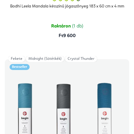
termék
átlagos
Bodhi Leela Mandala kétszínű jógaszőnyeg 183 x 60 cm x 4 mm
értékelése
5-
ből
4,9
csillag.
Raktáron
(1 db)
Ft9 600
Fekete
Midnight (Sötétkék)
Crystal Thunder
Bestseller