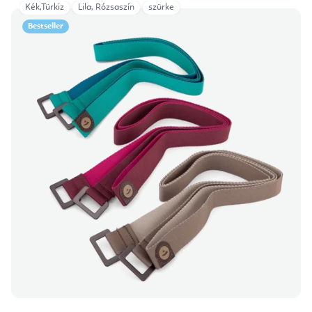
Kék,Türkiz
Lila, Rózsaszín
szürke
Bestseller