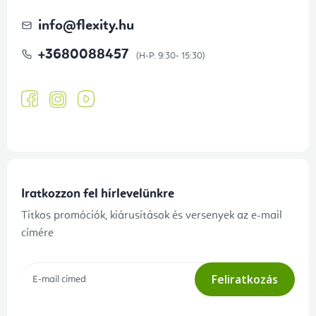
info
@
flexity.hu
+3680088457
Iratkozzon fel hírlevelünkre
Titkos promóciók, kiárusítások és versenyek az e-mail
címére
Feliratkozás