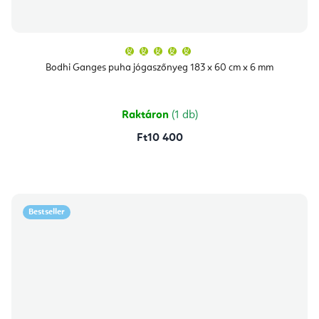
A
termék
átlagos
Bodhi Ganges puha jógaszőnyeg 183 x 60 cm x 6 mm
értékelése
5-
ből
5,0
csillag.
Raktáron
(1 db)
Ft10 400
Bestseller