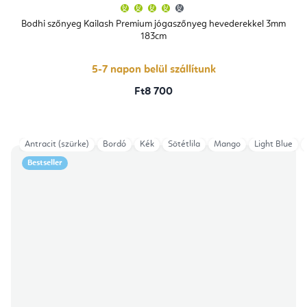
A
termék
átlagos
Bodhi szőnyeg Kailash Premium jógaszőnyeg hevederekkel 3mm
értékelése
183cm
5-
ből
4,4
csillag.
5-7 napon belül szállítunk
Ft8 700
Antracit (szürke)
Bordó
Kék
Sötétlila
Mango
Light Blue
Bestseller