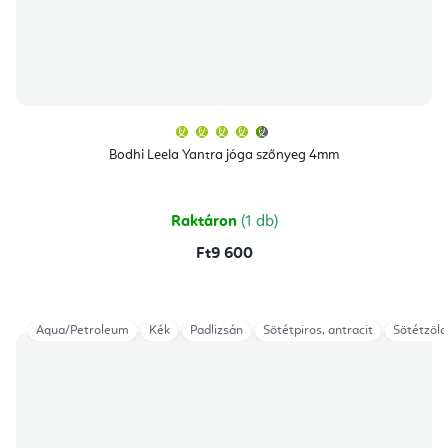
A
termék
átlagos
Bodhi Leela Yantra jóga szőnyeg 4mm
értékelése
5-
ből
4,8
csillag.
Raktáron
(1 db)
Ft9 600
Aqua/Petroleum
Kék
Padlizsán
Sötétpiros, antracit
Sötétzöld