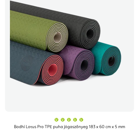
A
termék
átlagos
Bodhi Lotus Pro TPE puha jógaszőnyeg 183 x 60 cm x 5 mm
értékelése
5-
ből