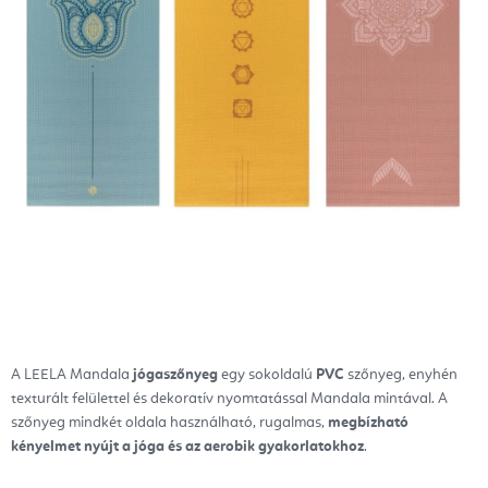
A LEELA Mandala
jógaszőnyeg
egy sokoldalú
PVC
szőnyeg, enyhén
texturált felülettel és dekoratív nyomtatással Mandala mintával. A
szőnyeg mindkét oldala használható, rugalmas,
megbízható
kényelmet nyújt a jóga és az aerobik gyakorlatokhoz
.