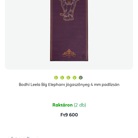
A
termék
átlagos
Bodhi Leela Big Elephant jógaszőnyeg 4 mm padlizsán
értékelése
5-
ből
4,8
csillag.
Raktáron
(2 db)
Ft9 600