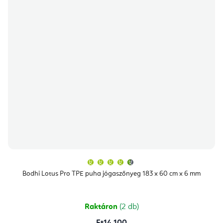
A
termék
átlagos
Bodhi Lotus Pro TPE puha jógaszőnyeg 183 x 60 cm x 6 mm
értékelése
5-
ből
4,9
csillag.
Raktáron
(2 db)