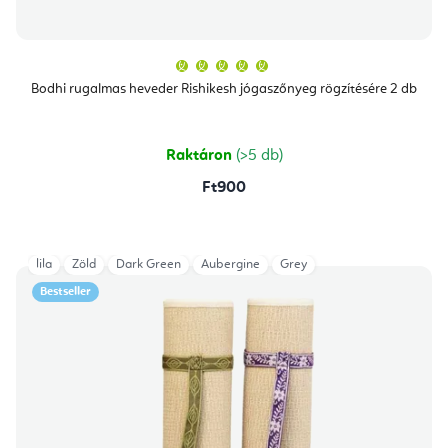
A
termék
átlagos
Bodhi rugalmas heveder Rishikesh jógaszőnyeg rögzítésére 2 db
értékelése
5-
ből
5,0
csillag.
Raktáron
(>5 db)
Ft900
lila
Zöld
Dark Green
Aubergine
Grey
Bestseller