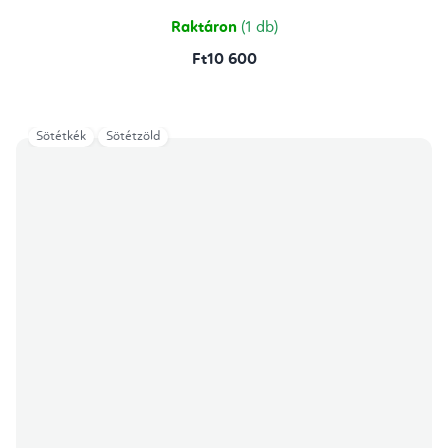
5,0
csillag.
Raktáron
(1 db)
Ft10 600
Sötétkék
Sötétzöld