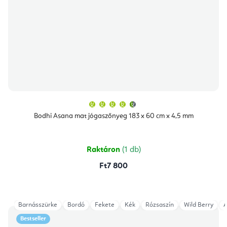
A
termék
átlagos
Bodhi Asana mat jógaszőnyeg 183 x 60 cm x 4,5 mm
értékelése
5-
ből
4,9
csillag.
Raktáron
(1 db)
Ft7 800
Barnásszürke
Bordó
Fekete
Kék
Rózsaszín
Wild Berry
A
Bestseller