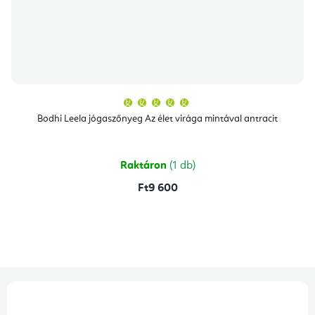
A
termék
átlagos
Bodhi Leela jógaszőnyeg Az élet virága mintával antracit
értékelése
5-
ből
5,0
csillag.
Raktáron
(1 db)
Ft9 600
L
á