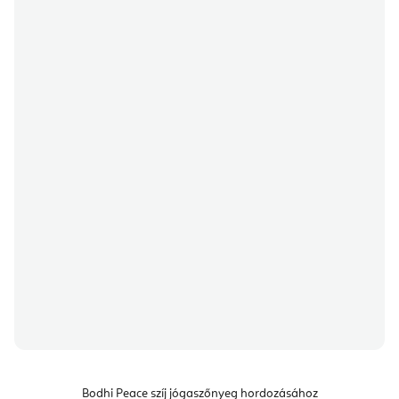
Bodhi Peace szíj jógaszőnyeg hordozásához