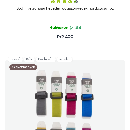
A
termék
átlagos
Bodhi kéttónusú heveder jógaszőnyegek hordozásához
értékelése
5-
ből
4,7
csillag.
Raktáron
(2 db)
Ft2 400
Bordó
Kék
Padlizsán
szürke
Kedvezmények