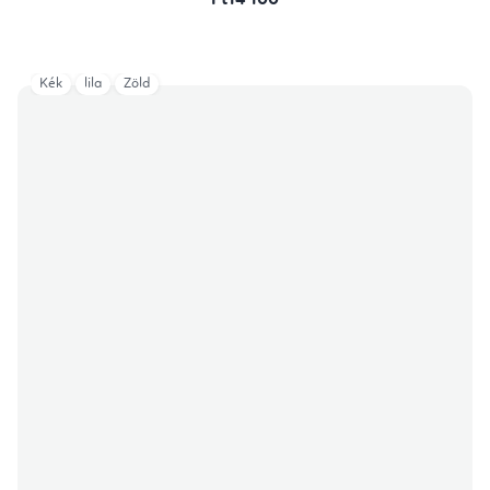
Ft14 100
Kék
lila
Zöld