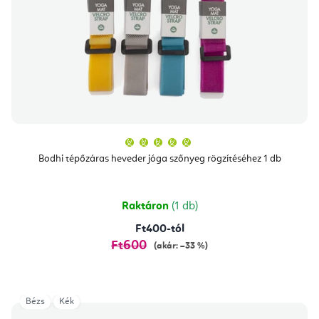
A
termék
átlagos
Bodhi tépőzáras heveder jóga szőnyeg rögzítéséhez 1 db
értékelése
5-
ből
5,0
csillag.
Raktáron
(1 db)
Ft400-tól
Ft600
(akár: –33 %)
Bézs
Kék