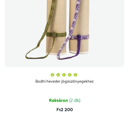
A
termék
átlagos
Bodhi heveder jógaszőnyegekhez
értékelése
5-
ből
5,0
csillag.
Raktáron
(2 db)
Ft2 200