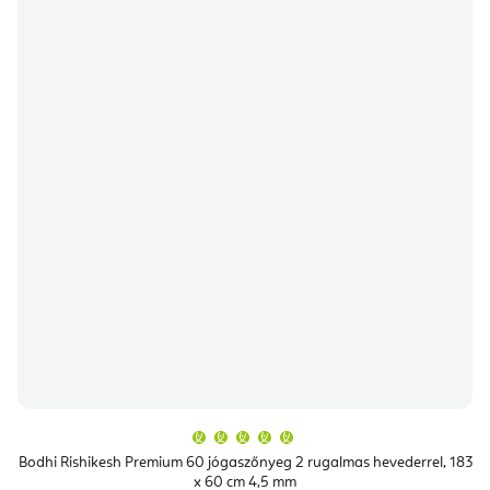
A
termék
átlagos
Bodhi Rishikesh Premium 60 jógaszőnyeg 2 rugalmas hevederrel, 183
értékelése
x 60 cm 4,5 mm
5-