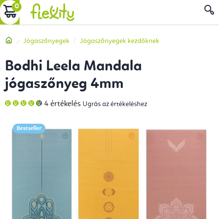
Ugrás
KOSÁR
a
fő
Kezdőlap
Jógaszőnyegek
Jógaszőnyegek kezdőknek
tartalomhoz
Bodhi Leela Mandala
jógaszőnyeg 4mm
A
4 értékelés
Ugrás az értékeléshez
termék
átlagos
értékelése
5-
Bestseller
ből
4,8
csillag.