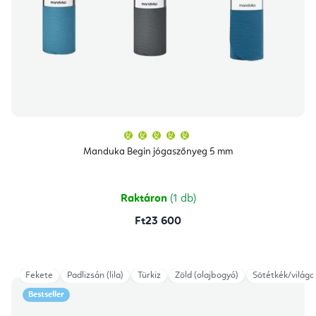
A
termék
átlagos
Manduka Begin jógaszőnyeg 5 mm
értékelése
5-
ből
5,0
csillag.
Raktáron
(1 db)
Ft23 600
Fekete
Padlizsán (lila)
Türkiz
Zöld (olajbogyó)
Sötétkék/világo
Bestseller