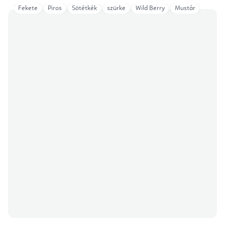
Fekete
Piros
Sötétkék
szürke
Wild Berry
Mustár