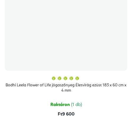
A
termék
átlagos
Bodhi Leela Flower of Life jógaszőnyeg Életvirág ezüst 183 x 60 cm x
értékelése
4 mm
5-
ből
5,0
csillag.
Raktáron
(1 db)
Ft9 600