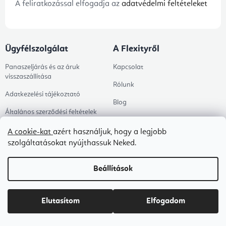
A feliratkozással elfogadja az
adatvédelmi feltételeket
Ügyfélszolgálat
A Flexityről
Panaszeljárás és az áruk
Kapcsolat
visszaszállítása
Rólunk
Adatkezelési tájékoztató
Blog
Általános szerződési feltételek
B2B ÁSZF
A cookie-kat
azért használjuk, hogy a legjobb
szolgáltatásokat nyújthassuk Neked.
Ingyenes kézbesítés
Tanácsadás
Beállítások
Árukereső értékelése
Megrendelés állapota
Elutasítom
Elfogadom