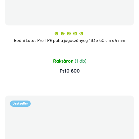
A
termék
átlagos
Bodhi Lotus Pro TPE puha jógaszőnyeg 183 x 60 cm x 5 mm
értékelése
5-
ből
5,0
csillag.
Raktáron
(1 db)
Ft10 600
Bestseller