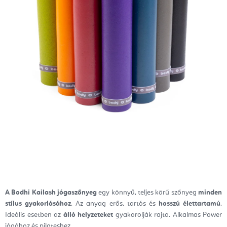
A Bodhi Kailash jógaszőnyeg
egy könnyű, teljes körű szőnyeg
minden
stílus gyakorlásához
. Az anyag erős, tartós és
hosszú élettartamú
.
Ideális esetben az
álló helyzeteket
gyakorolják rajta. Alkalmas Power
jógához és pilateshez.