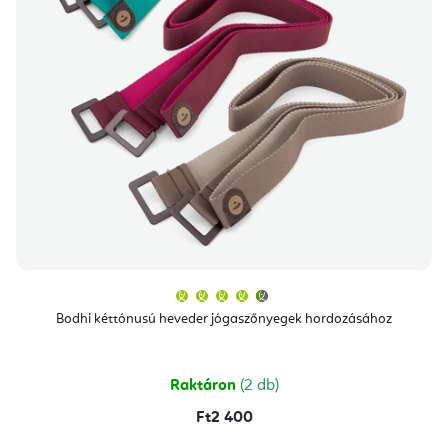
A
termék
átlagos
Bodhi kéttónusú heveder jógaszőnyegek hordozásához
értékelése
5-
ből
4,7
csillag.
Raktáron
(2 db)
Ft2 400