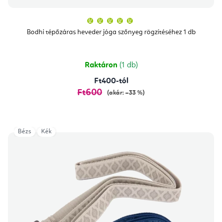
A
termék
átlagos
Bodhi tépőzáras heveder jóga szőnyeg rögzítéséhez 1 db
értékelése
5-
ből
5,0
csillag.
Raktáron
(1 db)
Ft400-tól
Ft600
(akár: –33 %)
Bézs
Kék