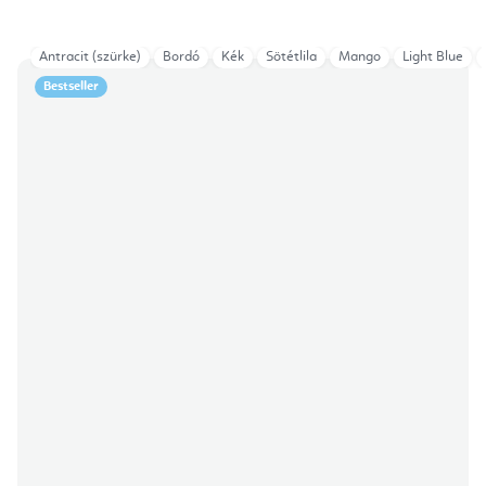
Antracit (szürke)
Bordó
Kék
Sötétlila
Mango
Light Blue
Bestseller