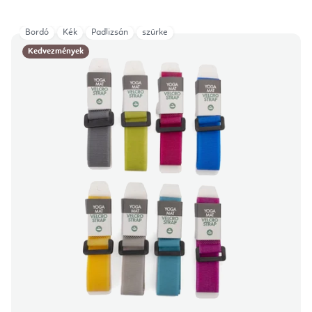
Bordó
Kék
Padlizsán
szürke
Kedvezmények