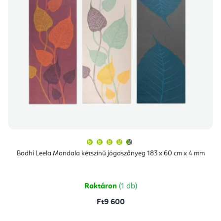
A
termék
átlagos
Bodhi Leela Mandala kétszínű jógaszőnyeg 183 x 60 cm x 4 mm
értékelése
5-
ből
4,9
csillag.
Raktáron
(1 db)
Ft9 600