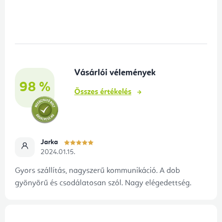
L
á
b
l
é
Vásárlói vélemények
c
98 %
Összes értékelés
Jarka
2024.01.15.
Gyors szállítás, nagyszerű kommunikáció. A dob
gyönyörű és csodálatosan szól. Nagy elégedettség.