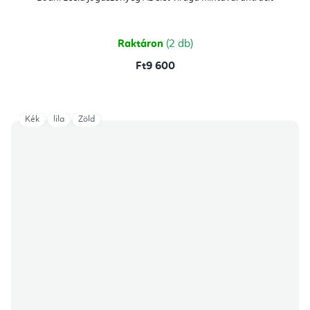
értékelése
5-
ből
5,0
csillag.
Raktáron
(2 db)
Ft9 600
Kék
lila
Zöld