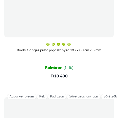
A
termék
átlagos
Bodhi Ganges puha jógaszőnyeg 183 x 60 cm x 6 mm
értékelése
5-
ből
5,0
csillag.
Raktáron
(1 db)
Ft10 400
Aqua/Petroleum
Kék
Padlizsán
Sötétpiros, antracit
Sötétzöld