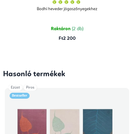
A
termék
átlagos
Bodhi heveder jógaszőnyegekhez
értékelése
5-
ből
5,0
csillag.
Raktáron
(2 db)
Ft2 200
Hasonló termékek
Ezüst
Piros
Bestseller