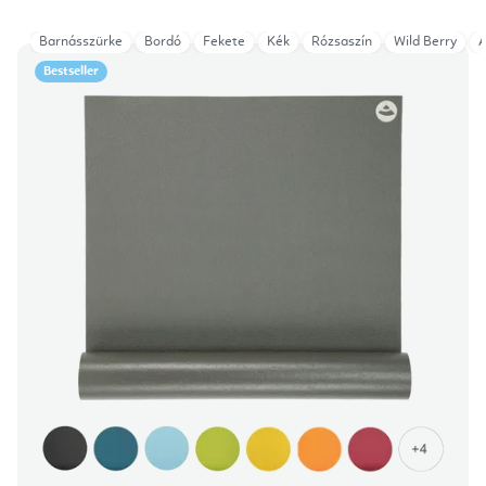
Barnásszürke
Bordó
Fekete
Kék
Rózsaszín
Wild Berry
A
Bestseller