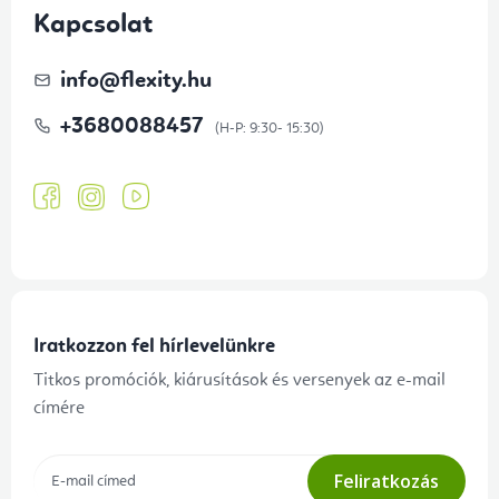
Kapcsolat
info
@
flexity.hu
+3680088457
Iratkozzon fel hírlevelünkre
Titkos promóciók, kiárusítások és versenyek az e-mail
címére
Feliratkozás