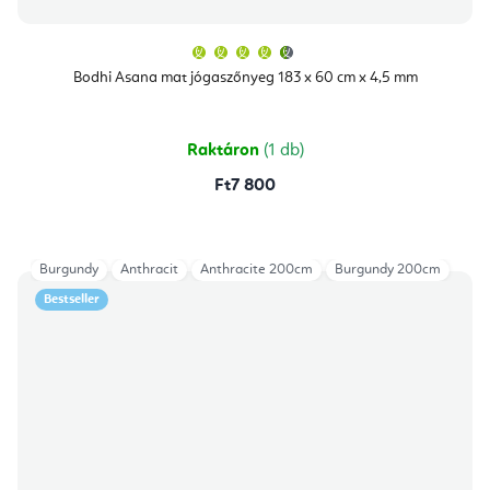
A
termék
átlagos
Bodhi Asana mat jógaszőnyeg 183 x 60 cm x 4,5 mm
értékelése
5-
ből
4,9
csillag.
Raktáron
(1 db)
Ft7 800
Burgundy
Anthracit
Anthracite 200cm
Burgundy 200cm
Bestseller