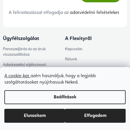
A feliratkozással elfogadja az
adatvédelmi feltételeket
Ügyfélszolgálat
A Flexityről
Panaszeljárás és az áruk
Kapcsolat
visszaszállítása
Rólunk
Adatkezelési tájékoztató
Blog
Általános szerződési feltételek
A cookie-kat
azért használjuk, hogy a legjobb
szolgáltatásokat nyújthassuk Neked.
B2B ÁSZF
Ingyenes kézbesítés
Beállítások
Tanácsadás
Elutasítom
Elfogadom
Árukereső értékelése
Megrendelés állapota