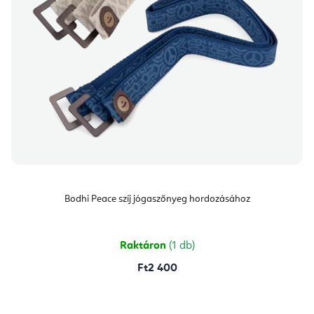
Bodhi Peace szíj jógaszőnyeg hordozásához
Raktáron
(1 db)
Ft2 400