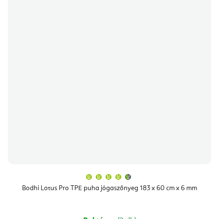
A
termék
átlagos
Bodhi Lotus Pro TPE puha jógaszőnyeg 183 x 60 cm x 6 mm
értékelése
5-
ből
4,9
csillag.