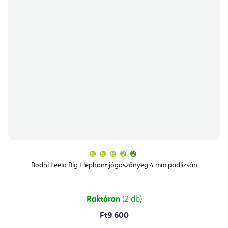
A
termék
átlagos
Bodhi Leela Big Elephant jógaszőnyeg 4 mm padlizsán
értékelése
5-
ből
4,8
csillag.
Raktáron
(2 db)
Ft9 600