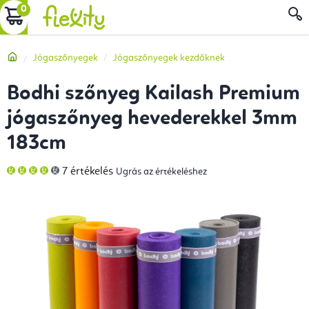
Ugrás
KOSÁR
a
fő
Kezdőlap
Jógaszőnyegek
Jógaszőnyegek kezdőknek
tartalomhoz
Bodhi szőnyeg Kailash Premium
jógaszőnyeg hevederekkel 3mm
183cm
A
7 értékelés
Ugrás az értékeléshez
termék
átlagos
értékelése
5-
ből
4,4
csillag.