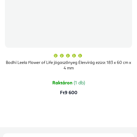
A
termék
átlagos
Bodhi Leela Flower of Life jógaszőnyeg Életvirág ezüst 183 x 60 cm x
értékelése
4 mm
5-
ből
5,0
csillag.
Raktáron
(1 db)
Ft9 600