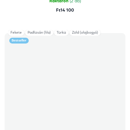
Raktáron
(2 db)
Ft14 100
Fekete
Padlizsán (lila)
Türkiz
Zöld (olajbogyó)
Bestseller