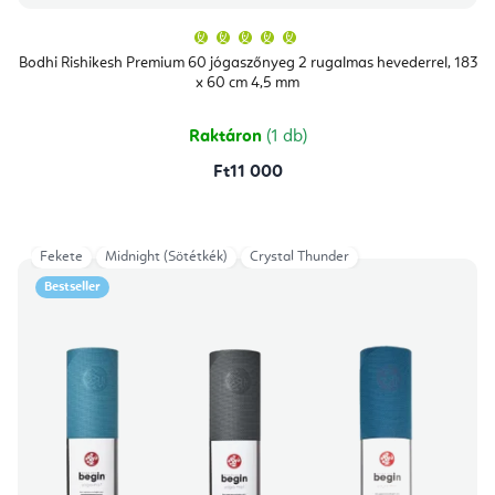
A
termék
átlagos
Bodhi Rishikesh Premium 60 jógaszőnyeg 2 rugalmas hevederrel, 183
értékelése
x 60 cm 4,5 mm
5-
ből
5,0
csillag.
Raktáron
(1 db)
Ft11 000
Fekete
Midnight (Sötétkék)
Crystal Thunder
Bestseller