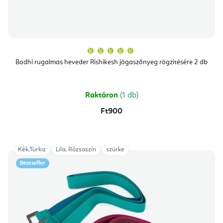
A
termék
átlagos
Bodhi rugalmas heveder Rishikesh jógaszőnyeg rögzítésére 2 db
értékelése
5-
ből
5,0
csillag.
Raktáron
(1 db)
Ft900
Kék,Türkiz
Lila, Rózsaszín
szürke
Bestseller