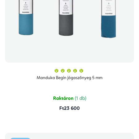
A
termék
átlagos
Manduka Begin jógaszőnyeg 5 mm
értékelése
5-
ből
5,0
csillag.
Raktáron
(1 db)
Ft23 600