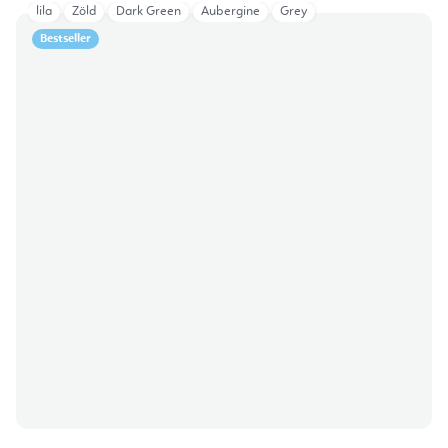
lila
Zöld
Dark Green
Aubergine
Grey
Bestseller