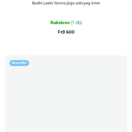
átlagos
Bodhi Leela Yantra jóga szőnyeg 4mm
értékelése
5-
ből
4,8
csillag.
Raktáron
(1 db)
Ft9 600
Bestseller