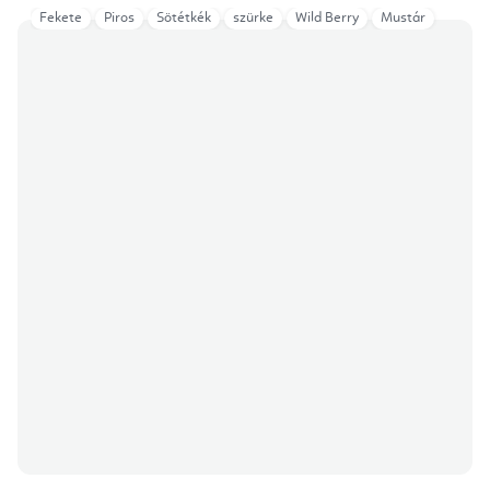
Fekete
Piros
Sötétkék
szürke
Wild Berry
Mustár