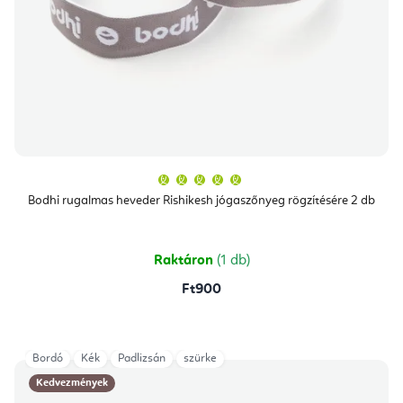
A
termék
átlagos
Bodhi rugalmas heveder Rishikesh jógaszőnyeg rögzítésére 2 db
értékelése
5-
ből
5,0
csillag.
Raktáron
(1 db)
Ft900
Bordó
Kék
Padlizsán
szürke
Kedvezmények