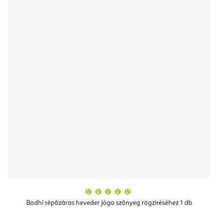
A
termék
átlagos
Bodhi tépőzáras heveder jóga szőnyeg rögzítéséhez 1 db
értékelése
5-