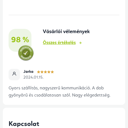
b
l
é
Vásárlói vélemények
c
98 %
Összes értékelés
Jarka
2024.01.15.
Gyors szállítás, nagyszerű kommunikáció. A dob
gyönyörű és csodálatosan szól. Nagy elégedettség.
Kapcsolat