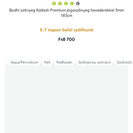
A
termék
átlagos
Bodhi szőnyeg Kailash Premium jógaszőnyeg hevederekkel 3mm
értékelése
183cm
5-
ből
4,4
csillag.
5-7 napon belül szállítunk
Ft8 700
Aqua/Petroleum
Kék
Padlizsán
Sötétpiros, antracit
Sötétzöld