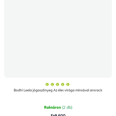
A
termék
átlagos
Bodhi Leela jógaszőnyeg Az élet virága mintával antracit
értékelése
5-
ből
5,0
csillag.
Raktáron
(2 db)