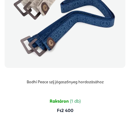
Bodhi Peace szíj jógaszőnyeg hordozásához
Raktáron
(1 db)
Ft2 400