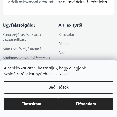
A feliratkozással elfogadja az
adatvédelmi feltételeket
Ügyfélszolgálat
A Flexityről
Panaszeljárás és az áruk
Kapcsolat
visszaszállítása
Rólunk
Adatkezelési tájékoztató
Blog
Általános szerződési feltételek
B2B ÁSZF
A cookie-kat
azért használjuk, hogy a legjobb
szolgáltatásokat nyújthassuk Neked.
Ingyenes kézbesítés
Tanácsadás
Beállítások
Árukereső értékelése
Megrendelés állapota
Elutasítom
Elfogadom