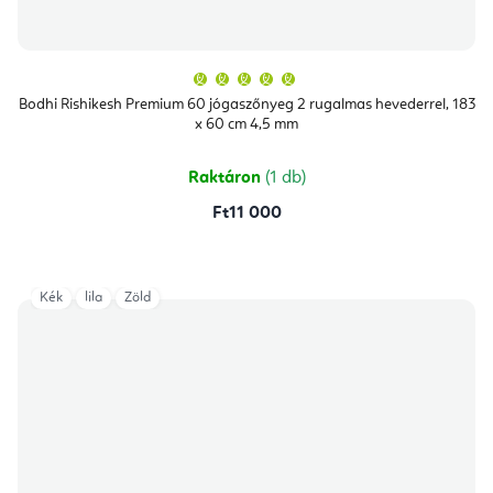
A
termék
átlagos
Bodhi Rishikesh Premium 60 jógaszőnyeg 2 rugalmas hevederrel, 183
értékelése
x 60 cm 4,5 mm
5-
ből
5,0
csillag.
Raktáron
(1 db)
Ft11 000
Kék
lila
Zöld