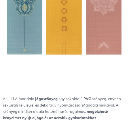
A LEELA Mandala
jógaszőnyeg
egy sokoldalú
PVC
szőnyeg, enyhén
texturált felülettel és dekoratív nyomtatással Mandala mintával. A
szőnyeg mindkét oldala használható, rugalmas,
megbízható
kényelmet nyújt a jóga és az aerobik gyakorlatokhoz
.