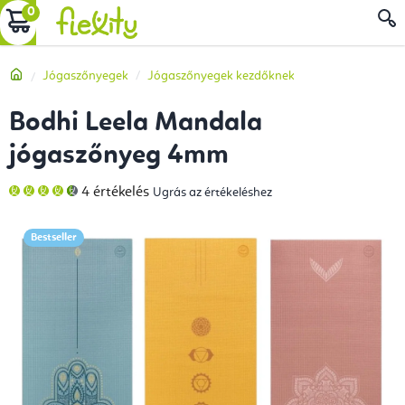
Ugrás
KOSÁR
a
fő
Kezdőlap
Jógaszőnyegek
Jógaszőnyegek kezdőknek
tartalomhoz
Bodhi Leela Mandala
jógaszőnyeg 4mm
A
4 értékelés
Ugrás az értékeléshez
termék
átlagos
értékelése
5-
Bestseller
ből
4,8
csillag.