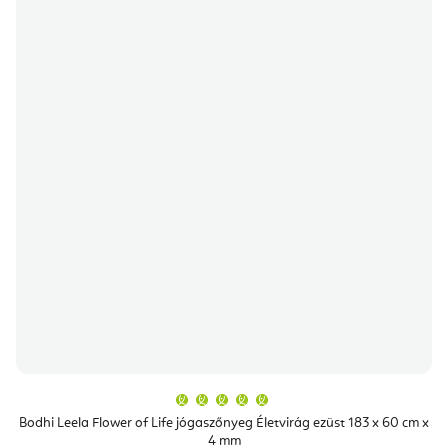
A
termék
átlagos
Bodhi Leela Flower of Life jógaszőnyeg Életvirág ezüst 183 x 60 cm x
értékelése
4 mm
5-