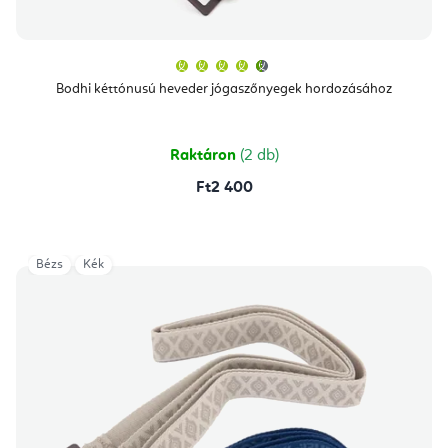
A
termék
átlagos
Bodhi kéttónusú heveder jógaszőnyegek hordozásához
értékelése
5-
ből
4,7
csillag.
Raktáron
(2 db)
Ft2 400
Bézs
Kék