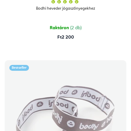
A
termék
átlagos
Bodhi heveder jógaszőnyegekhez
értékelése
5-
ből
5,0
csillag.
Raktáron
(2 db)
Ft2 200
Bestseller