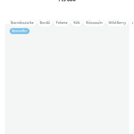
Ft9 600
Barnásszürke
Bordó
Fekete
Kék
Rózsaszín
Wild Berry
A
Bestseller