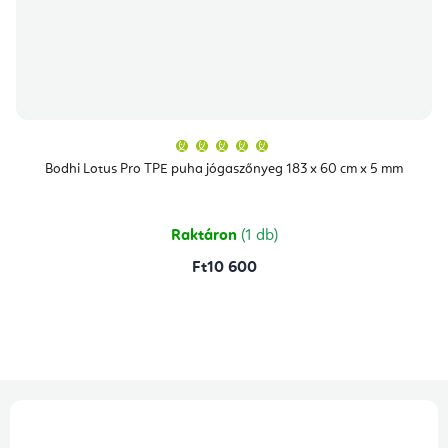
A
termék
átlagos
Bodhi Lotus Pro TPE puha jógaszőnyeg 183 x 60 cm x 5 mm
értékelése
5-
ből
5,0
csillag.
Raktáron
(1 db)
Ft10 600
L
á