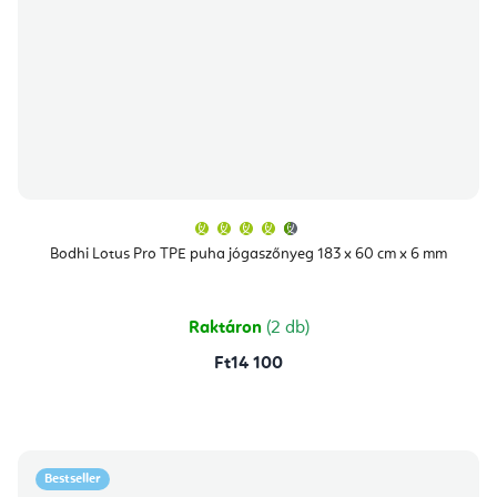
A
termék
átlagos
Bodhi Lotus Pro TPE puha jógaszőnyeg 183 x 60 cm x 6 mm
értékelése
5-
ből
4,9
csillag.
Raktáron
(2 db)
Ft14 100
Bestseller