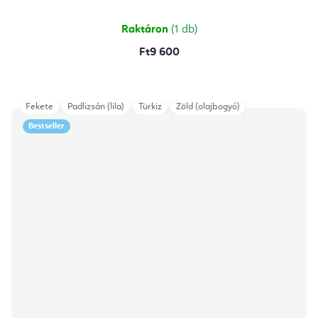
ből
5,0
csillag.
Raktáron
(1 db)
Ft9 600
Fekete
Padlizsán (lila)
Türkiz
Zöld (olajbogyó)
Bestseller