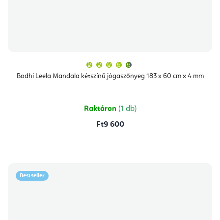
A
termék
átlagos
Bodhi Leela Mandala kétszínű jógaszőnyeg 183 x 60 cm x 4 mm
értékelése
5-
ből
4,9
csillag.
Raktáron
(1 db)
Ft9 600
Bestseller