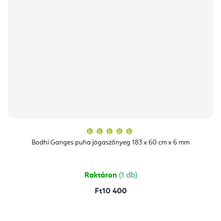
A
termék
átlagos
Bodhi Ganges puha jógaszőnyeg 183 x 60 cm x 6 mm
értékelése
5-
ből
5,0
csillag.
Raktáron
(1 db)
Ft10 400