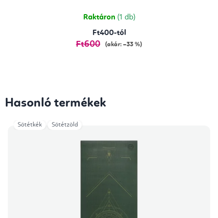
ből
5,0
csillag.
Raktáron
(1 db)
Ft400-tól
Ft600
(akár: –33 %)
Hasonló termékek
Sötétkék
Sötétzöld