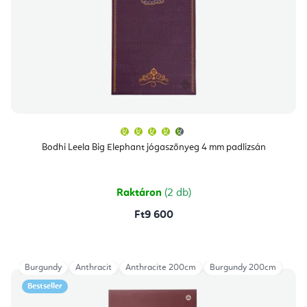
A
termék
átlagos
Bodhi Leela Big Elephant jógaszőnyeg 4 mm padlizsán
értékelése
5-
ből
4,8
csillag.
Raktáron
(2 db)
Ft9 600
Burgundy
Anthracit
Anthracite 200cm
Burgundy 200cm
Bestseller