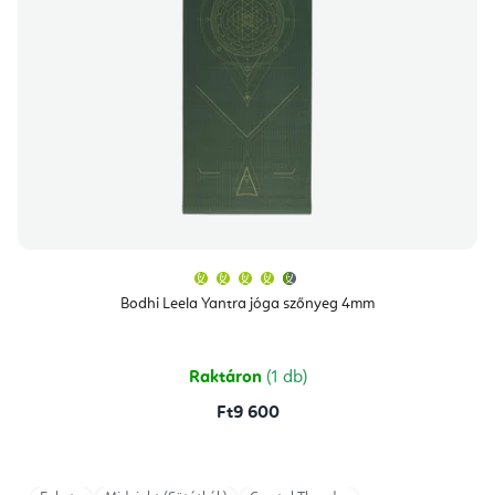
A
termék
átlagos
Bodhi Leela Yantra jóga szőnyeg 4mm
értékelése
5-
ből
4,8
csillag.
Raktáron
(1 db)
Ft9 600