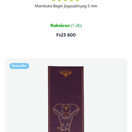
termék
átlagos
Manduka Begin jógaszőnyeg 5 mm
értékelése
5-
ből
5,0
csillag.
Raktáron
(1 db)
Ft23 600
Bestseller