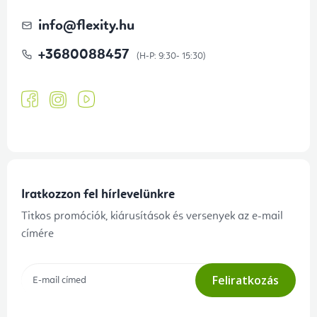
info
@
flexity.hu
+3680088457
Iratkozzon fel hírlevelünkre
Titkos promóciók, kiárusítások és versenyek az e-mail
címére
Feliratkozás