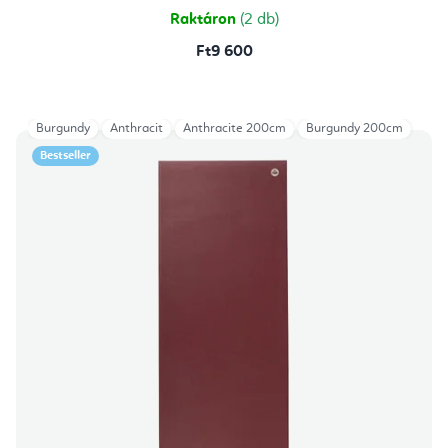
csillag.
Raktáron
(2 db)
Ft9 600
Burgundy
Anthracit
Anthracite 200cm
Burgundy 200cm
Bestseller