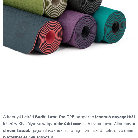
A könnyű beltéri
Bodhi Lotus Pro TPE
habpárna
lebomló anyagokból
készült. Kis súlya van, így
akár útközben
is használható. Alkalmas
a
dinamikusabb
jógastílusokhoz is, amíg nem izzad sokat, valamint
pilateshez és nyújtáshoz
is.