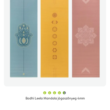
A
termék
átlagos
Bodhi Leela Mandala jógaszőnyeg 4mm
értékelése
5-
ből
4,8