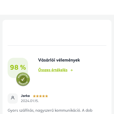
L
á
b
l
é
Vásárlói vélemények
c
98 %
Összes értékelés
Jarka
2024.01.15.
Gyors szállítás, nagyszerű kommunikáció. A dob