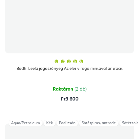
A
termék
átlagos
Bodhi Leela jógaszőnyeg Az élet virága mintával antracit
értékelése
5-
ből
5,0
csillag.
Raktáron
(2 db)
Ft9 600
Aqua/Petroleum
Kék
Padlizsán
Sötétpiros, antracit
Sötétzöld