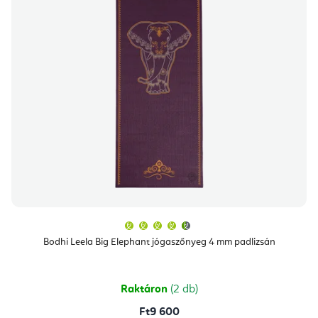
A
termék
átlagos
Bodhi Leela Big Elephant jógaszőnyeg 4 mm padlizsán
értékelése
5-
ből
4,8
csillag.
Raktáron
(2 db)
Ft9 600