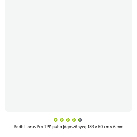
A
termék
átlagos
Bodhi Lotus Pro TPE puha jógaszőnyeg 183 x 60 cm x 6 mm
értékelése
5-
ből