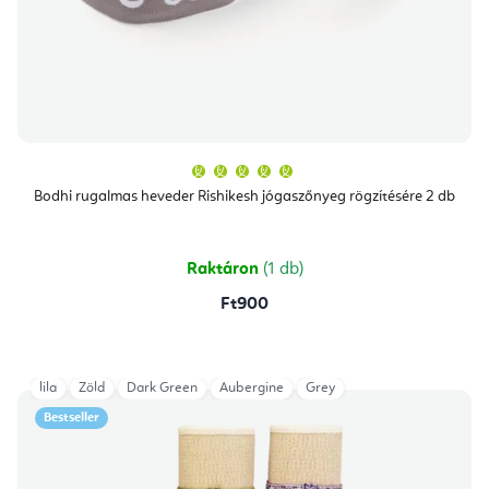
A
termék
átlagos
Bodhi rugalmas heveder Rishikesh jógaszőnyeg rögzítésére 2 db
értékelése
5-
ből
5,0
csillag.
Raktáron
(1 db)
Ft900
lila
Zöld
Dark Green
Aubergine
Grey
Bestseller