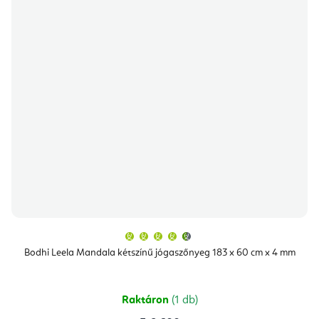
A
termék
átlagos
Bodhi Leela Mandala kétszínű jógaszőnyeg 183 x 60 cm x 4 mm
értékelése
5-
ből
4,9
csillag.
Raktáron
(1 db)