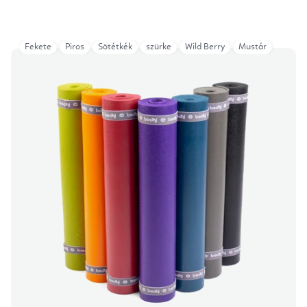
Fekete
Piros
Sötétkék
szürke
Wild Berry
Mustár