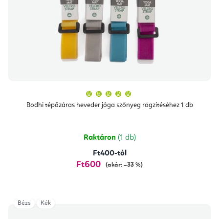
A
termék
átlagos
Bodhi tépőzáras heveder jóga szőnyeg rögzítéséhez 1 db
értékelése
5-
ből
5,0
csillag.
Raktáron
(1 db)
Ft400-tól
Ft600
(akár: –33 %)
Bézs
Kék