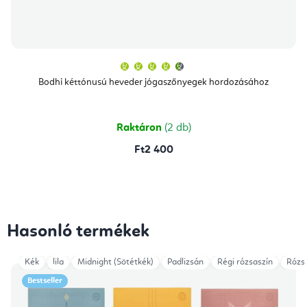
A
termék
átlagos
Bodhi kéttónusú heveder jógaszőnyegek hordozásához
értékelése
5-
ből
4,7
csillag.
Raktáron
(2 db)
Ft2 400
Hasonló termékek
Kék
lila
Midnight (Sötétkék)
Padlizsán
Régi rózsaszín
Rózs
Bestseller