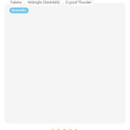
Fekete
Midnight (Sötétkék)
Crystal Thunder
Bestseller
A