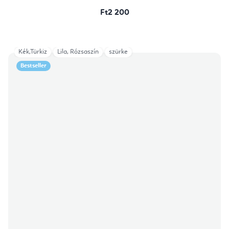
Ft2 200
Kék,Türkiz
Lila, Rózsaszín
szürke
Bestseller