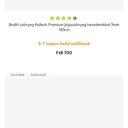
A
termék
átlagos
Bodhi szőnyeg Kailash Premium jógaszőnyeg hevederekkel 3mm
értékelése
183cm
5-
ből
4,4
csillag.
5-7 napon belül szállítunk
Ft8 700
Sötétkék
Sötétzöld