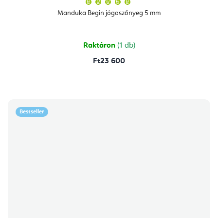
termék
átlagos
Manduka Begin jógaszőnyeg 5 mm
értékelése
5-
ből
5,0
csillag.
Raktáron
(1 db)
Ft23 600
Bestseller