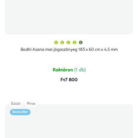
A
termék
átlagos
Bodhi Asana mat jógaszőnyeg 183 x 60 cm x 4,5 mm
értékelése
5-
ből
4,9
csillag.
Raktáron
(1 db)
Ft7 800
Ezüst
Piros
Bestseller