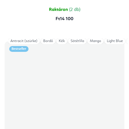
4,9
csillag.
Raktáron
(2 db)
Ft14 100
Antracit (szürke)
Bordó
Kék
Sötétlila
Mango
Light Blue
Bestseller