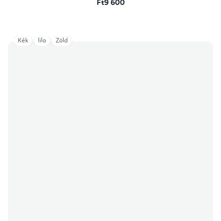
Ft9 600
Kék
lila
Zöld