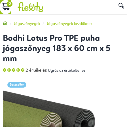
Ugrás
KOSÁR
a
fő
Kezdőlap
Jógaszőnyegek
Jógaszőnyegek kezdőknek
tartalomhoz
Bodhi Lotus Pro TPE puha
jógaszőnyeg 183 x 60 cm x 5
mm
A
2 értékelés
Ugrás az értékeléshez
termék
átlagos
értékelése
5-
Bestseller
ből
5,0
csillag.