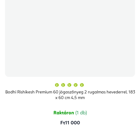
A
termék
átlagos
Bodhi Rishikesh Premium 60 jógaszőnyeg 2 rugalmas hevederrel, 183
értékelése
x 60 cm 4,5 mm
5-
ből
5,0
csillag.
Raktáron
(1 db)
Ft11 000