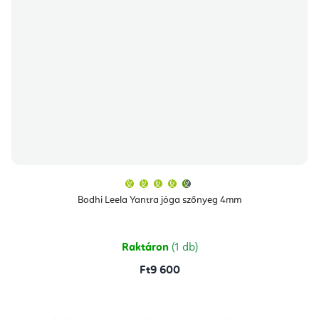
A
termék
átlagos
Bodhi Leela Yantra jóga szőnyeg 4mm
értékelése
5-
ből
4,8
csillag.
Raktáron
(1 db)
Ft9 600