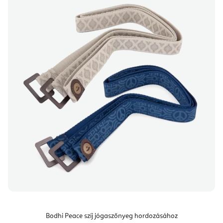
Bodhi Peace szíj jógaszőnyeg hordozásához