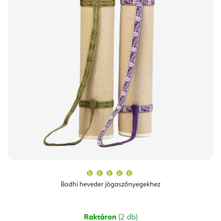
A
termék
átlagos
Bodhi heveder jógaszőnyegekhez
értékelése
5-
ből
5,0
csillag.
Raktáron
(2 db)