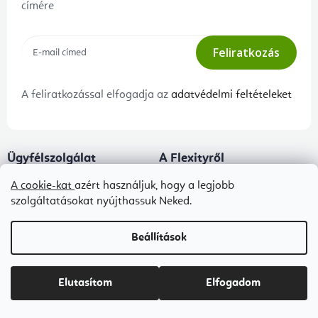
címére
Feliratkozás
A feliratkozással elfogadja az
adatvédelmi feltételeket
Ügyfélszolgálat
A Flexityről
Panaszeljárás és az áruk
Kapcsolat
A cookie-kat
azért használjuk, hogy a legjobb
visszaszállítása
szolgáltatásokat nyújthassuk Neked.
Rólunk
Adatkezelési tájékoztató
Blog
Beállítások
Általános szerződési feltételek
B2B ÁSZF
Elutasítom
Elfogadom
Ingyenes kézbesítés