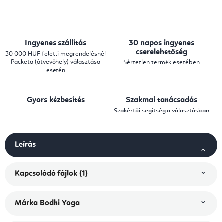
Ingyenes szállítás
30 napos ingyenes
cserelehetőség
30 000 HUF feletti megrendelésnél
Packeta (átvevőhely) választása
Sértetlen termék esetében
esetén
Gyors kézbesítés
Szakmai tanácsadás
Szakértői segítség a választásban
Leírás
Kapcsolódó fájlok (1)
Márka
Bodhi Yoga