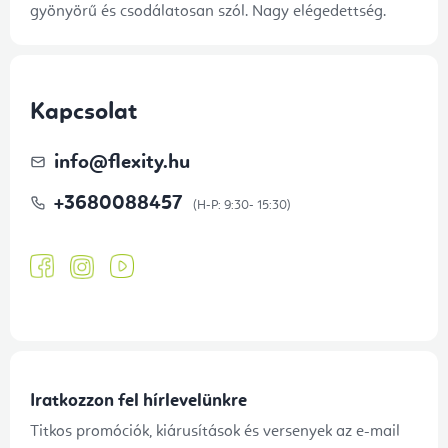
gyönyörű és csodálatosan szól. Nagy elégedettség.
Kapcsolat
info
@
flexity.hu
+3680088457
Iratkozzon fel hírlevelünkre
Titkos promóciók, kiárusítások és versenyek az e-mail