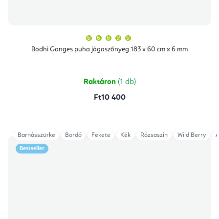
A
termék
átlagos
Bodhi Ganges puha jógaszőnyeg 183 x 60 cm x 6 mm
értékelése
5-
ből
5,0
csillag.
Raktáron
(1 db)
Ft10 400
Barnásszürke
Bordó
Fekete
Kék
Rózsaszín
Wild Berry
A
Bestseller