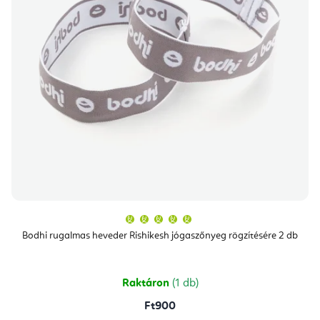
A
termék
átlagos
Bodhi rugalmas heveder Rishikesh jógaszőnyeg rögzítésére 2 db
értékelése
5-
ből
5,0
csillag.
Raktáron
(1 db)
Ft900