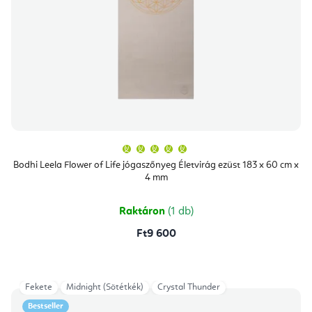
A
termék
átlagos
Bodhi Leela Flower of Life jógaszőnyeg Életvirág ezüst 183 x 60 cm x
értékelése
4 mm
5-
ből
5,0
csillag.
Raktáron
(1 db)
Ft9 600
Fekete
Midnight (Sötétkék)
Crystal Thunder
Bestseller