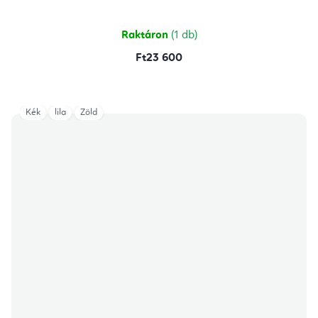
5-
ből
5,0
csillag.
Raktáron
(1 db)
Ft23 600
Kék
lila
Zöld