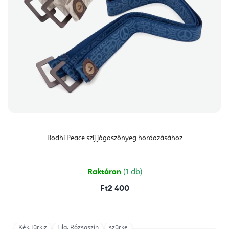
Bodhi Peace szíj jógaszőnyeg hordozásához
Raktáron
(1 db)
Ft2 400
Kék,Türkiz
Lila, Rózsaszín
szürke