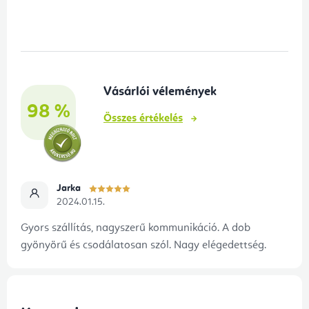
á
b
l
é
Vásárlói vélemények
c
98 %
Összes értékelés
Jarka
2024.01.15.
Gyors szállítás, nagyszerű kommunikáció. A dob
gyönyörű és csodálatosan szól. Nagy elégedettség.