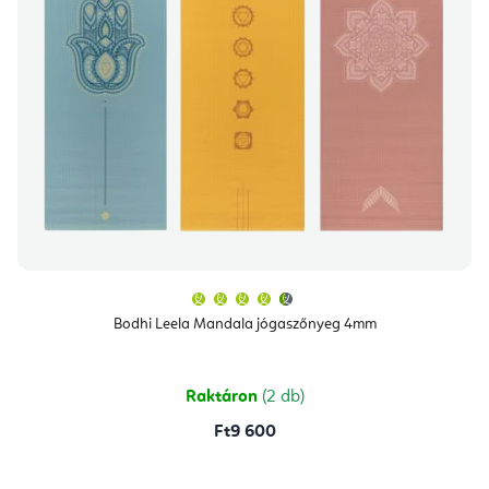
A
termék
átlagos
Bodhi Leela Mandala jógaszőnyeg 4mm
értékelése
5-
ből
4,8
csillag.
Raktáron
(2 db)
Ft9 600