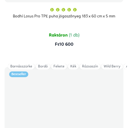
A
termék
átlagos
Bodhi Lotus Pro TPE puha jógaszőnyeg 183 x 60 cm x 5 mm
értékelése
5-
ből
5,0
csillag.
Raktáron
(1 db)
Ft10 600
Barnásszürke
Bordó
Fekete
Kék
Rózsaszín
Wild Berry
A
Bestseller