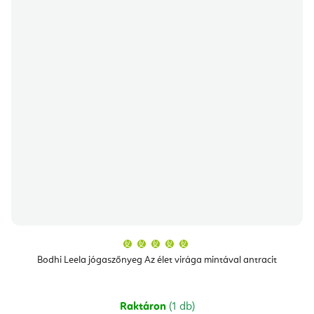
A
termék
átlagos
Bodhi Leela jógaszőnyeg Az élet virága mintával antracit
értékelése
5-
ből
5,0
csillag.
Raktáron
(1 db)