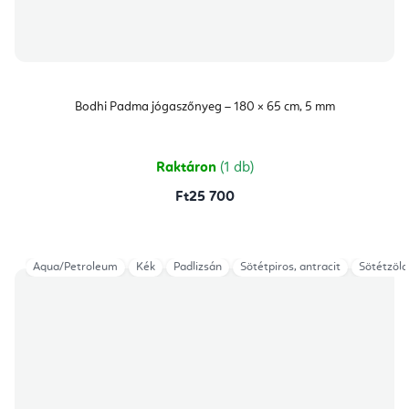
Bodhi Padma jógaszőnyeg – 180 × 65 cm, 5 mm
Raktáron
(1 db)
Ft25 700
Aqua/Petroleum
Kék
Padlizsán
Sötétpiros, antracit
Sötétzöld