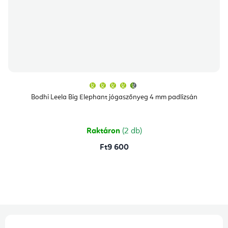
A
termék
átlagos
Bodhi Leela Big Elephant jógaszőnyeg 4 mm padlizsán
értékelése
5-
ből
4,8
csillag.
Raktáron
(2 db)
Ft9 600
L