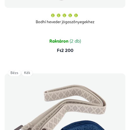
A
termék
átlagos
Bodhi heveder jógaszőnyegekhez
értékelése
5-
ből
5,0
csillag.
Raktáron
(2 db)
Ft2 200
Bézs
Kék