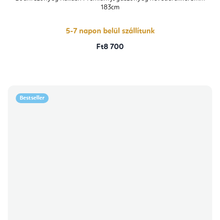
értékelése
183cm
5-
ből
4,4
csillag.
5-7 napon belül szállítunk
Ft8 700
Bestseller