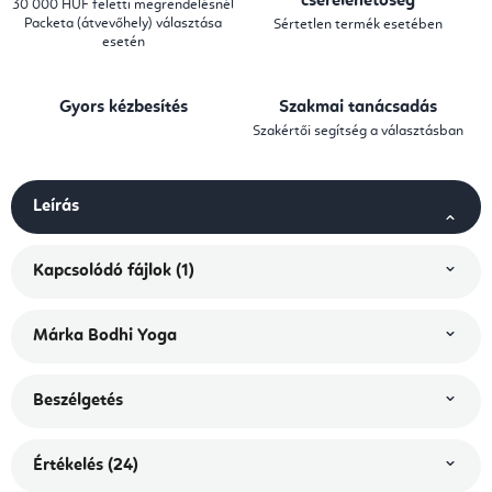
cserelehetőség
30 000 HUF feletti megrendelésnél
Packeta (átvevőhely) választása
Sértetlen termék esetében
esetén
Gyors kézbesítés
Szakmai tanácsadás
Szakértői segítség a választásban
Leírás
Kapcsolódó fájlok (1)
Márka
Bodhi Yoga
Beszélgetés
Értékelés (24)