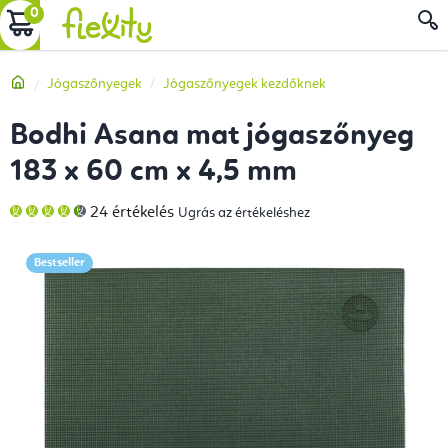
Ugrás
KOSÁR
a
fő
Kezdőlap
Jógaszőnyegek
Jógaszőnyegek kezdőknek
tartalomhoz
Bodhi Asana mat jógaszőnyeg
183 x 60 cm x 4,5 mm
A
24 értékelés
Ugrás az értékeléshez
termék
átlagos
értékelése
5-
Bestseller
ből
4,9
csillag.