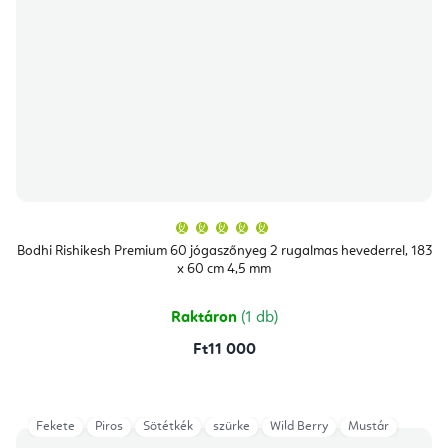
A
termék
átlagos
Bodhi Rishikesh Premium 60 jógaszőnyeg 2 rugalmas hevederrel, 183
értékelése
x 60 cm 4,5 mm
5-
ből
5,0
csillag.
Raktáron
(1 db)
Ft11 000
Fekete
Piros
Sötétkék
szürke
Wild Berry
Mustár