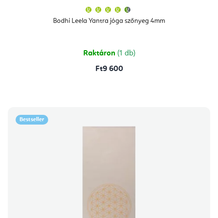
A
termék
átlagos
Bodhi Leela Yantra jóga szőnyeg 4mm
értékelése
5-
ből
4,8
csillag.
Raktáron
(1 db)
Ft9 600
Bestseller