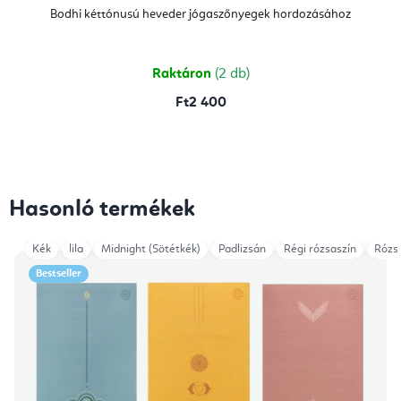
termék
átlagos
Bodhi kéttónusú heveder jógaszőnyegek hordozásához
értékelése
5-
ből
4,7
csillag.
Raktáron
(2 db)
Ft2 400
Hasonló termékek
Kék
lila
Midnight (Sötétkék)
Padlizsán
Régi rózsaszín
Rózs
Bestseller