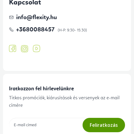
Kapcsolat
info
@
flexity.hu
+3680088457
Iratkozzon fel hírlevelünkre
Titkos promóciók, kiárusítások és versenyek az e-mail
címére
Feliratkozás