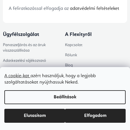
A feliratkozással elfogadja az
adatvédelmi feltételeket
Ügyfélszolgálat
A Flexityről
Panaszeljárás és az áruk
Kapcsolat
visszaszállítása
Rólunk
Adatkezelési tájékoztató
Blog
Általános szerződési feltételek
A cookie-kat
azért használjuk, hogy a legjobb
B2B ÁSZF
szolgáltatásokat nyújthassuk Neked.
Ingyenes kézbesítés
Beállítások
Tanácsadás
Árukereső értékelése
Elutasítom
Elfogadom
Megrendelés állapota