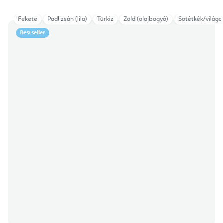
Fekete
Padlizsán (lila)
Türkiz
Zöld (olajbogyó)
Sötétkék/világo
Bestseller