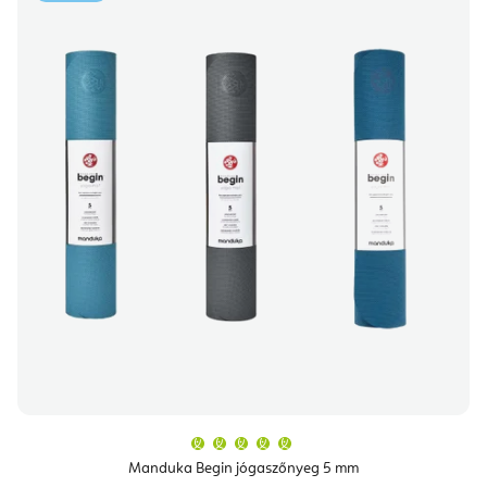
A
termék
átlagos
Manduka Begin jógaszőnyeg 5 mm
értékelése