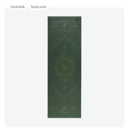
Sötétkék
Sötétzöld