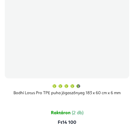
A
termék
átlagos
Bodhi Lotus Pro TPE puha jógaszőnyeg 183 x 60 cm x 6 mm
értékelése
5-
ből
4,9
csillag.
Raktáron
(2 db)
Ft14 100