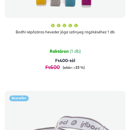
A
termék
átlagos
Bodhi tépőzáras heveder jóga szőnyeg rögzítéséhez 1 db
értékelése
5-
ből
5,0
csillag.
Raktáron
(1 db)
Ft400-tól
Ft600
(akár: –33 %)
Bestseller