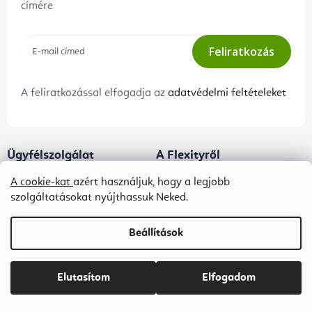
címére
Feliratkozás
A feliratkozással elfogadja az
adatvédelmi feltételeket
Ügyfélszolgálat
A Flexityről
Panaszeljárás és az áruk
Kapcsolat
A cookie-kat
azért használjuk, hogy a legjobb
visszaszállítása
szolgáltatásokat nyújthassuk Neked.
Rólunk
Adatkezelési tájékoztató
Blog
Beállítások
Általános szerződési feltételek
B2B ÁSZF
Elutasítom
Elfogadom
Ingyenes kézbesítés