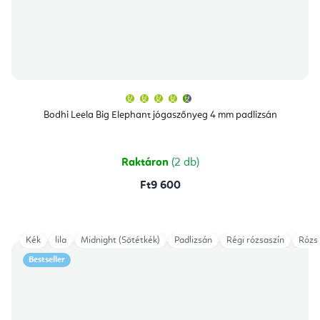
A
termék
átlagos
Bodhi Leela Big Elephant jógaszőnyeg 4 mm padlizsán
értékelése
5-
ből
4,8
csillag.
Raktáron
(2 db)
Ft9 600
Kék
lila
Midnight (Sötétkék)
Padlizsán
Régi rózsaszín
Rózs
Bestseller