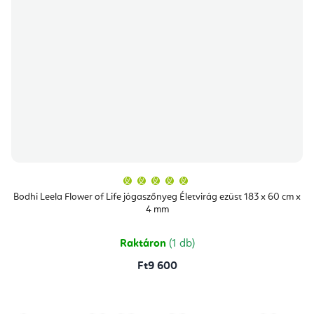
A
termék
átlagos
Bodhi Leela Flower of Life jógaszőnyeg Életvirág ezüst 183 x 60 cm x
értékelése
4 mm
5-
ből
5,0
csillag.
Raktáron
(1 db)
Ft9 600