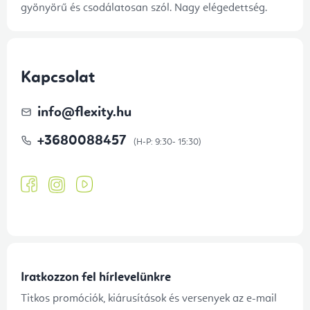
gyönyörű és csodálatosan szól. Nagy elégedettség.
Kapcsolat
info
@
flexity.hu
+3680088457
Iratkozzon fel hírlevelünkre
Titkos promóciók, kiárusítások és versenyek az e-mail