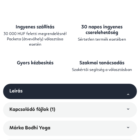
Ingyenes szállítás
30 napos ingyenes
cserelehetőség
30 000 HUF feletti megrendelésnél
Packeta (átvevőhely) választása
Sértetlen termék esetében
esetén
Gyors kézbesítés
Szakmai tanácsadás
Szakértői segítség a választásban
Leírás
Kapcsolódó fájlok (1)
Márka
Bodhi Yoga