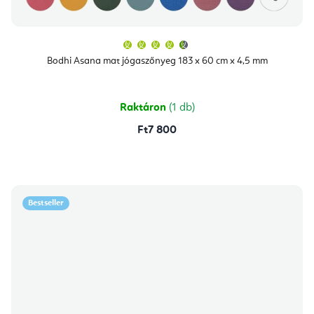
A
termék
átlagos
Bodhi Asana mat jógaszőnyeg 183 x 60 cm x 4,5 mm
értékelése
5-
ből
4,9
csillag.
Raktáron
(1 db)
Ft7 800
Bestseller