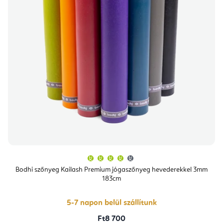
A
termék
átlagos
Bodhi szőnyeg Kailash Premium jógaszőnyeg hevederekkel 3mm
értékelése
183cm
5-
ből
4,4
csillag.
5-7 napon belül szállítunk
Ft8 700