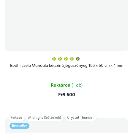
A
termék
átlagos
Bodhi Leela Mandala kétszínű jógaszőnyeg 183 x 60 cm x 4 mm
értékelése
5-
ből
4,9
csillag.
Raktáron
(1 db)
Ft9 600
Fekete
Midnight (Sötétkék)
Crystal Thunder
Bestseller