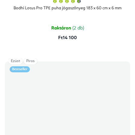
termék
átlagos
Bodhi Lotus Pro TPE puha jógaszőnyeg 183 x 60 cm x 6 mm
értékelése
5-
ből
4,9
csillag.
Raktáron
(2 db)
Ft14 100
Ezüst
Piros
Bestseller