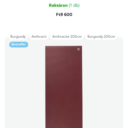
csillag.
Raktáron
(1 db)
Ft9 600
Burgundy
Anthracit
Anthracite 200cm
Burgundy 200cm
Bestseller