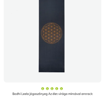
A
termék
átlagos
Bodhi Leela jógaszőnyeg Az élet virága mintával antracit
értékelése
5-
ből
5,0