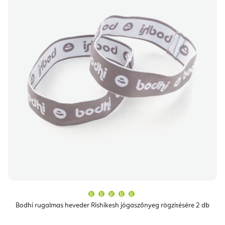
A
termék
átlagos
Bodhi rugalmas heveder Rishikesh jógaszőnyeg rögzítésére 2 db
értékelése
5-
ből