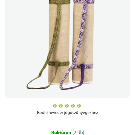
A
termék
átlagos
Bodhi heveder jógaszőnyegekhez
értékelése
5-
ből
5,0
csillag.
Raktáron
(2 db)