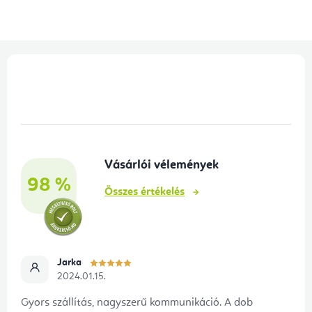
L
á
b
l
é
Vásárlói vélemények
c
98 %
Összes értékelés
Jarka
2024.01.15.
Gyors szállítás, nagyszerű kommunikáció. A dob