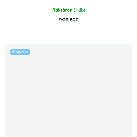
5,0
csillag.
Raktáron
(1 db)
Ft23 600
Bestseller