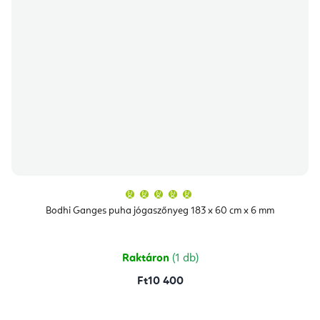
A
termék
átlagos
Bodhi Ganges puha jógaszőnyeg 183 x 60 cm x 6 mm
értékelése
5-
ből
5,0
csillag.
Raktáron
(1 db)
Ft10 400