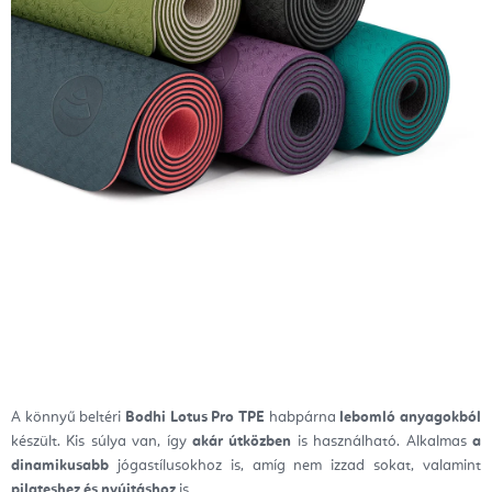
A könnyű beltéri
Bodhi Lotus Pro TPE
habpárna
lebomló anyagokból
készült. Kis súlya van, így
akár útközben
is használható. Alkalmas
a
dinamikusabb
jógastílusokhoz is, amíg nem izzad sokat, valamint
pilateshez és nyújtáshoz
is.