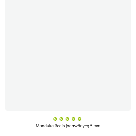
A
termék
átlagos
Manduka Begin jógaszőnyeg 5 mm
értékelése
5-
ből