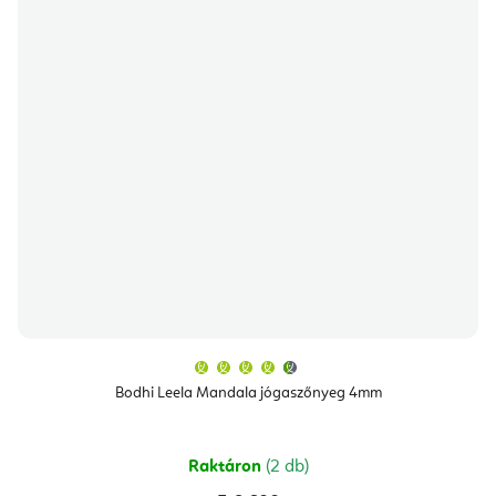
A
termék
átlagos
Bodhi Leela Mandala jógaszőnyeg 4mm
értékelése
5-
ből
4,8
csillag.
Raktáron
(2 db)