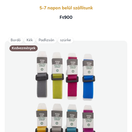
5,0
csillag.
5-7 napon belül szállítunk
Ft900
Bordó
Kék
Padlizsán
szürke
Kedvezmények