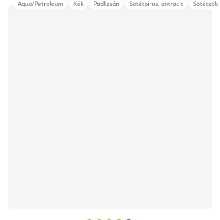
Aqua/Petroleum
Kék
Padlizsán
Sötétpiros, antracit
Sötétzöld
A