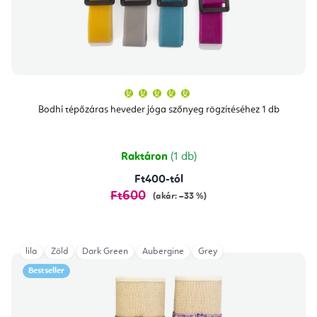
A
termék
átlagos
Bodhi tépőzáras heveder jóga szőnyeg rögzítéséhez 1 db
értékelése
5-
ből
5,0
csillag.
Raktáron
(1 db)
Ft400-tól
Ft600
(akár: –33 %)
lila
Zöld
Dark Green
Aubergine
Grey
Bestseller