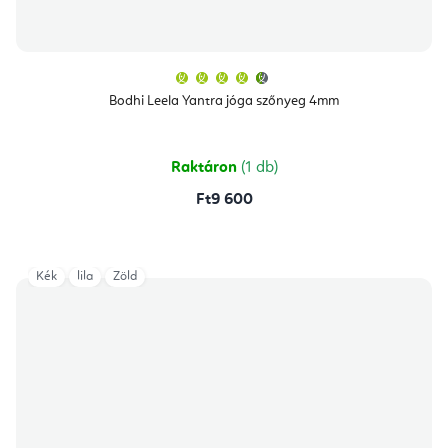
A
termék
átlagos
Bodhi Leela Yantra jóga szőnyeg 4mm
értékelése
5-
ből
4,8
csillag.
Raktáron
(1 db)
Ft9 600
Kék
lila
Zöld