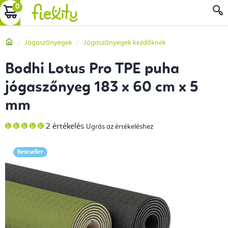
Ugrás
KOSÁR
a
fő
Kezdőlap
Jógaszőnyegek
Jógaszőnyegek kezdőknek
tartalomhoz
Bodhi Lotus Pro TPE puha
jógaszőnyeg 183 x 60 cm x 5
mm
A
2 értékelés
Ugrás az értékeléshez
termék
átlagos
értékelése
5-
Bestseller
ből
5,0
csillag.