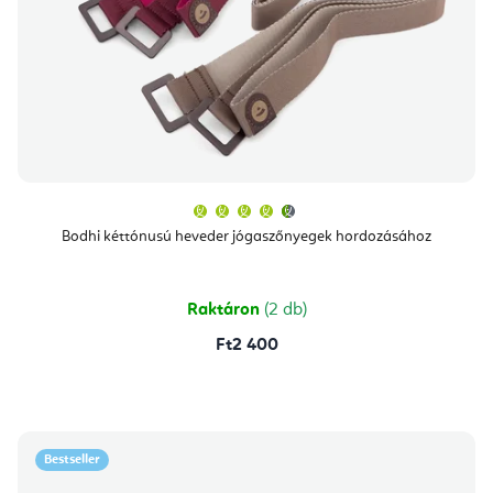
A
termék
átlagos
Bodhi kéttónusú heveder jógaszőnyegek hordozásához
értékelése
5-
ből
4,7
csillag.
Raktáron
(2 db)
Ft2 400
Bestseller