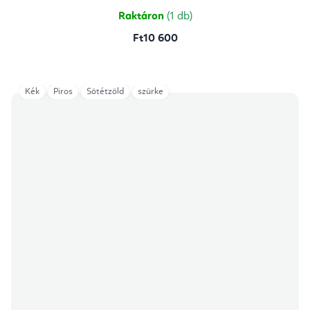
5,0
csillag.
Raktáron
(1 db)
Ft10 600
Kék
Piros
Sötétzöld
szürke