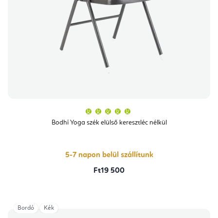
A
termék
átlagos
Bodhi Yoga szék elülső keresztléc nélkül
értékelése
5-
ből
5,0
csillag.
5-7 napon belül szállítunk
Ft19 500
Bordó
Kék