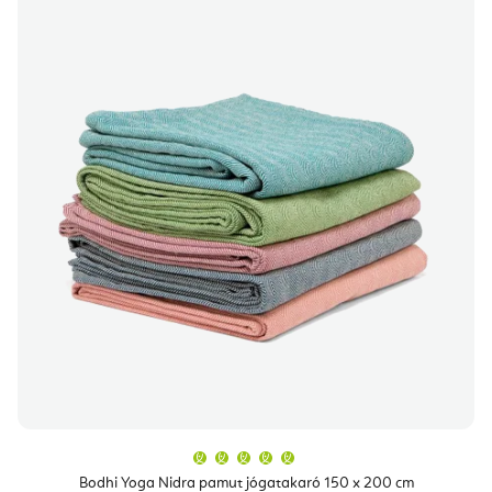
A
termék
átlagos
Bodhi Yoga Nidra pamut jógatakaró 150 x 200 cm