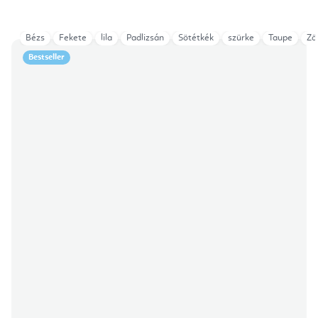
Bézs
Fekete
lila
Padlizsán
Sötétkék
szürke
Taupe
Zö
Bestseller