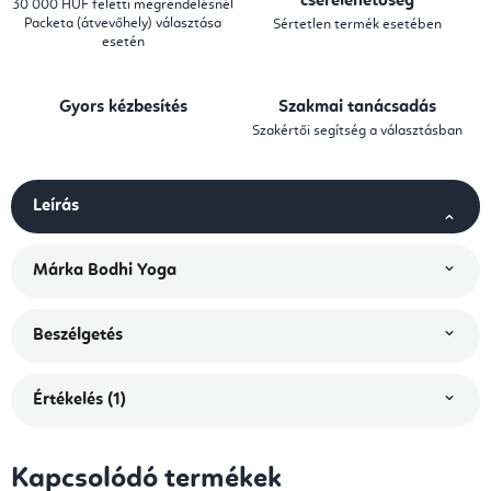
cserelehetőség
30 000 HUF feletti megrendelésnél
Packeta (átvevőhely) választása
Sértetlen termék esetében
esetén
Gyors kézbesítés
Szakmai tanácsadás
Szakértői segítség a választásban
Leírás
Márka
Bodhi Yoga
Beszélgetés
Értékelés (1)
Kapcsolódó termékek