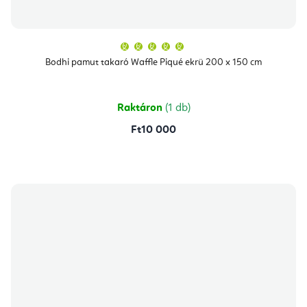
A
termék
átlagos
Bodhi pamut takaró Waffle Piqué ekrü 200 x 150 cm
értékelése
5-
ből
5,0
csillag.
Raktáron
(1 db)
Ft10 000