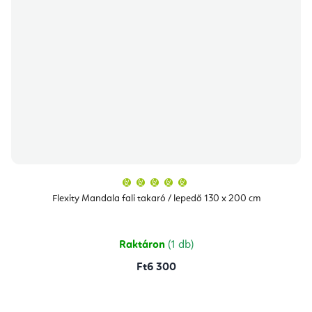
A
termék
átlagos
Flexity Mandala fali takaró / lepedő 130 x 200 cm
értékelése
5-
ből
5,0
csillag.
Raktáron
(1 db)
Ft6 300