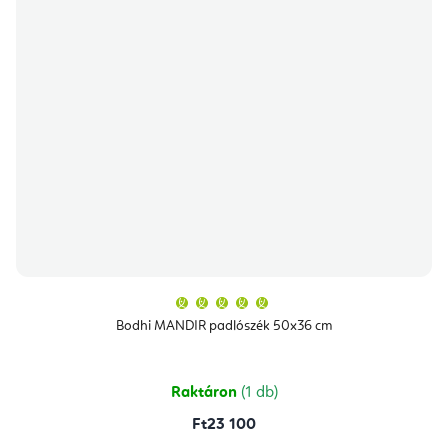
A
termék
átlagos
Bodhi MANDIR padlószék 50x36 cm
értékelése
5-
ből
5,0
csillag.
Raktáron
(1 db)
Ft23 100