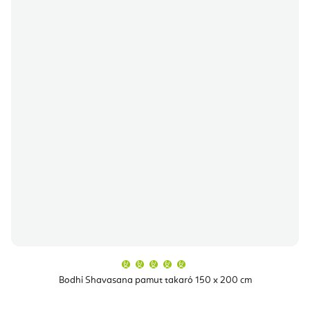
A
termék
átlagos
Bodhi Shavasana pamut takaró 150 x 200 cm
értékelése
5-
ből