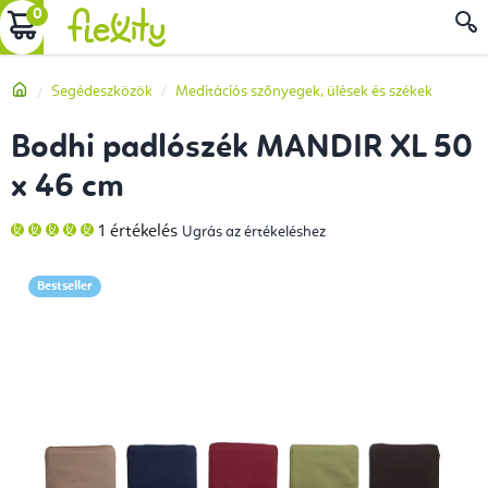
Ugrás
KOSÁR
a
fő
Kezdőlap
Segédeszközök
Meditációs szőnyegek, ülések és székek
tartalomhoz
Bodhi padlószék MANDIR XL 50
x 46 cm
A
1 értékelés
Ugrás az értékeléshez
termék
átlagos
értékelése
5-
Bestseller
ből
5,0
csillag.