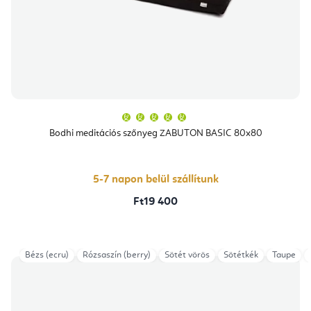
A
termék
átlagos
Bodhi meditációs szőnyeg ZABUTON BASIC 80x80
értékelése
5-
ből
5,0
csillag.
5-7 napon belül szállítunk
Ft19 400
Bézs (ecru)
Rózsaszín (berry)
Sötét vörös
Sötétkék
Taupe