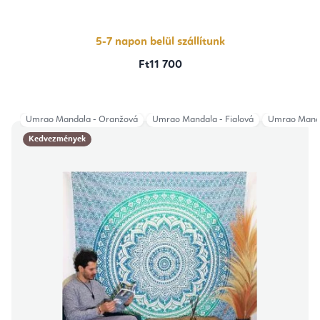
értékelése
5-
ből
5,0
csillag.
5-7 napon belül szállítunk
Ft11 700
Umrao Mandala - Oranžová
Umrao Mandala - Fialová
Umrao Manda
Kedvezmények