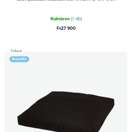
értékelése
5-
ből
5,0
csillag.
Raktáron
(1 db)
Ft27 900
Fekete
Bestseller