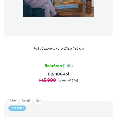
Fali vászon/takaró 212 x 193 cm
Raktáron
(1 db)
Ft5 100-tól
Ft5 900
(akár: –13 %)
Bézs
Bordó
Kék
Bestseller