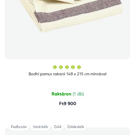
A
termék
átlagos
Bodhi pamut takaró 148 x 215 cm mintával
értékelése
5-
ből
5,0
csillag.
Raktáron
(1 db)
Ft9 900
Padlizsán
Sötétkék
Zöld
Zöldeskék