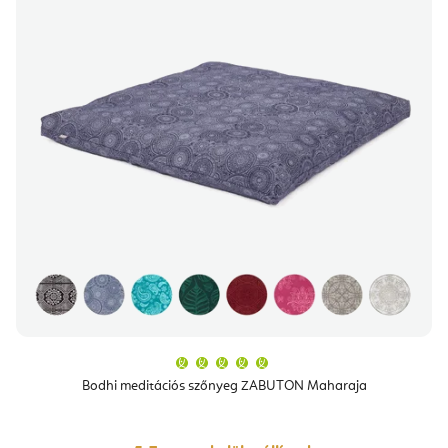
A
termék
átlagos
Bodhi meditációs szőnyeg ZABUTON Maharaja
értékelése
5-
ből
5,0
csillag.