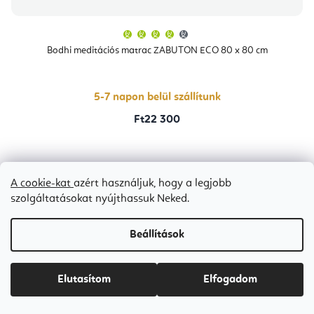
A
termék
átlagos
Bodhi meditációs matrac ZABUTON ECO 80 x 80 cm
értékelése
5-
ből
4,0
csillag.
5-7 napon belül szállítunk
Ft22 300
Sötét vörös
Dark Blue
A cookie-kat
azért használjuk, hogy a legjobb
szolgáltatásokat nyújthassuk Neked.
Beállítások
Elutasítom
Elfogadom