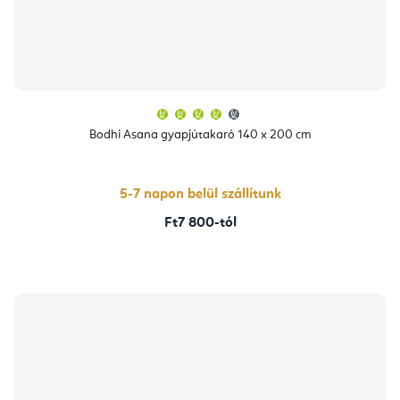
A
termék
átlagos
Bodhi Asana gyapjútakaró 140 x 200 cm
értékelése
5-
ből
4,3
csillag.
5-7 napon belül szállítunk
Ft7 800-tól