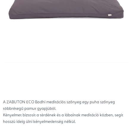
A ZABUTON ECO Bodhi meditációs szőnyeg egy puha szőnyeg
többrétegű pamut gyapjúból.
Kényelmet biztosít a térdének és a lábainak meditáció közben, segít
hosszú ideig ülni kényelmetlenség nélkül.