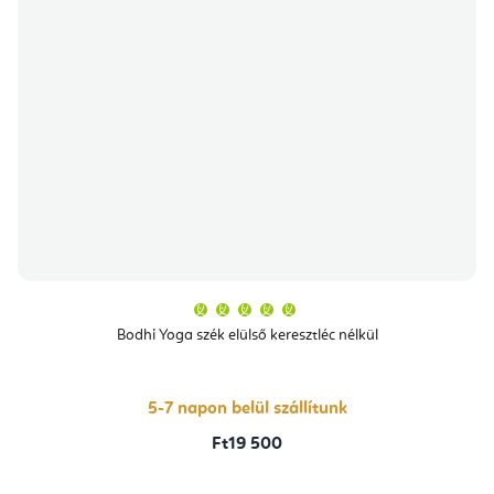
A
termék
átlagos
Bodhi Yoga szék elülső keresztléc nélkül
értékelése
5-
ből
5,0
csillag.
5-7 napon belül szállítunk
Ft19 500