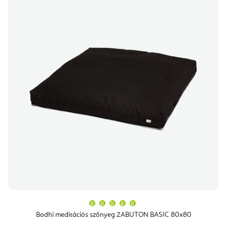
A
termék
átlagos
Bodhi meditációs szőnyeg ZABUTON BASIC 80x80
értékelése
5-