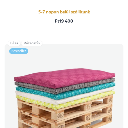
ből
5,0
csillag.
5-7 napon belül szállítunk
Ft19 400
Bézs
Rózsaszín
Bestseller