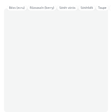
Bézs (ecru)
Rózsaszín (berry)
Sötét vörös
Sötétkék
Taupe