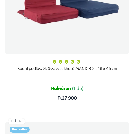
A
termék
átlagos
Bodhi padlószék összecsukható MANDIR XL 48 x 46 cm
értékelése
5-
ből
5,0
csillag.
Raktáron
(1 db)
Ft27 900
Fekete
Bestseller