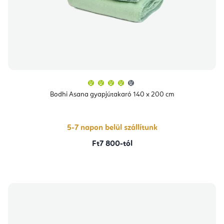
A
termék
átlagos
Bodhi Asana gyapjútakaró 140 x 200 cm
értékelése
5-
ből
4,3
csillag.
5-7 napon belül szállítunk
Ft7 800-tól