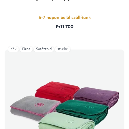
értékelése
5-
ből
5,0
csillag.
5-7 napon belül szállítunk
Ft11 700
Kék
Piros
Sötétzöld
szürke