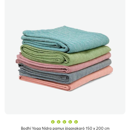
A
termék
átlagos
Bodhi Yoga Nidra pamut jógatakaró 150 x 200 cm