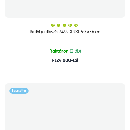
A
termék
átlagos
Bodhi padlószék MANDIR XL 50 x 46 cm
értékelése
5-
ből
5,0
csillag.
Raktáron
(2 db)
Ft24 900-tól
Bestseller