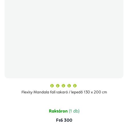
A
termék
átlagos
Flexity Mandala fali takaró / lepedő 130 x 200 cm
értékelése
5-
ből
5,0
csillag.
Raktáron
(1 db)
Ft6 300