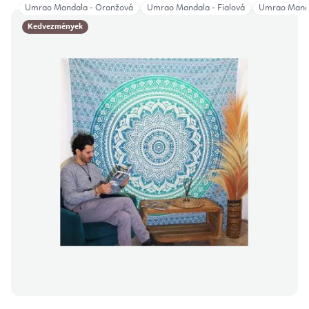
Umrao Mandala - Oranžová
Umrao Mandala - Fialová
Umrao Manda
Kedvezmények