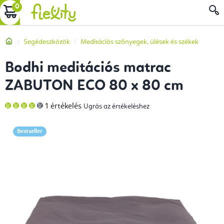
Ugrás
KOSÁR
a
fő
Kezdőlap
Segédeszközök
Meditációs szőnyegek, ülések és székek
tartalomhoz
Bodhi meditációs matrac
ZABUTON ECO 80 x 80 cm
A
1 értékelés
Ugrás az értékeléshez
termék
átlagos
értékelése
5-
Bestseller
ből
4,0
csillag.