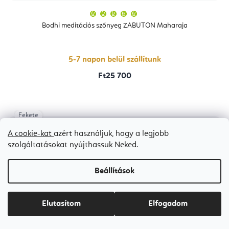
A
termék
átlagos
Bodhi meditációs szőnyeg ZABUTON Maharaja
értékelése
5-
ből
5,0
csillag.
5-7 napon belül szállítunk
Ft25 700
Fekete
Bestseller
A cookie-kat
azért használjuk, hogy a legjobb
szolgáltatásokat nyújthassuk Neked.
Beállítások
Elutasítom
Elfogadom