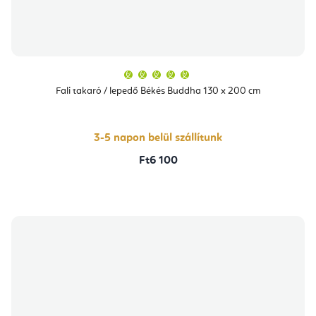
A
termék
átlagos
Fali takaró / lepedő Békés Buddha 130 x 200 cm
értékelése
5-
ből
5,0
csillag.
3-5 napon belül szállítunk
Ft6 100