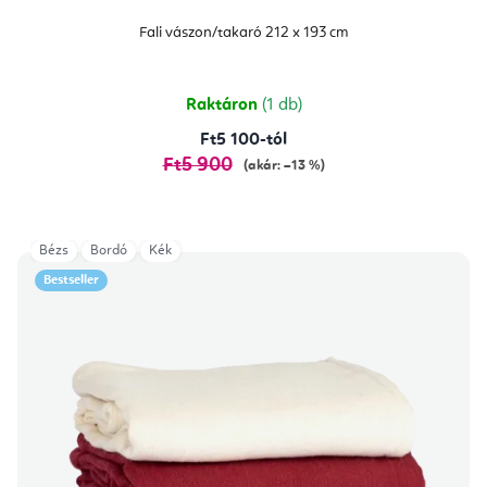
Fali vászon/takaró 212 x 193 cm
Raktáron
(1 db)
Ft5 100-tól
Ft5 900
(akár: –13 %)
Bézs
Bordó
Kék
Bestseller