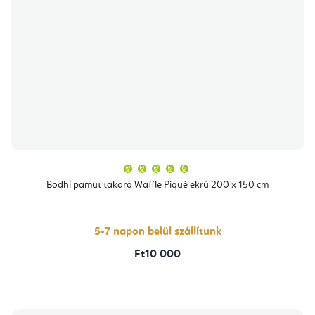
A
termék
átlagos
Bodhi pamut takaró Waffle Piqué ekrü 200 x 150 cm
értékelése
5-
ből
5,0
csillag.
5-7 napon belül szállítunk
Ft10 000