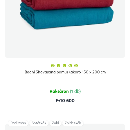
A
termék
átlagos
Bodhi Shavasana pamut takaró 150 x 200 cm
értékelése
5-
ből
5,0
csillag.
Raktáron
(1 db)
Ft10 600
Padlizsán
Sötétkék
Zöld
Zöldeskék