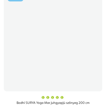
A
termék
átlagos
Bodhi SURYA Yoga Mat juhgyapjú szőnyeg 200 cm
értékelése