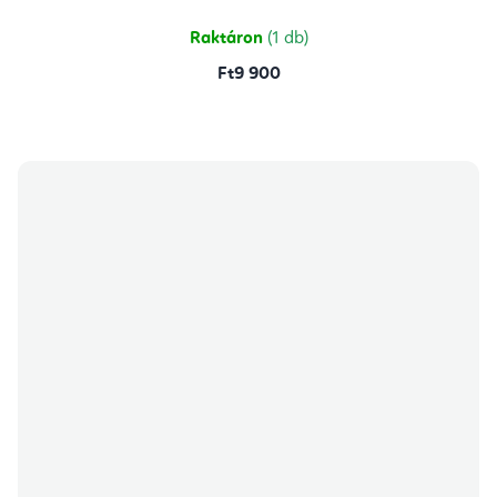
ből
5,0
csillag.
Raktáron
(1 db)
Ft9 900