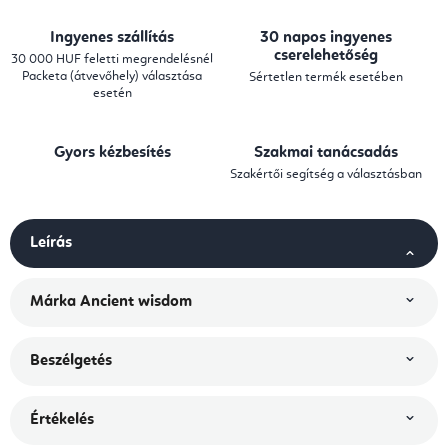
Ingyenes szállítás
30 napos ingyenes
cserelehetőség
30 000 HUF feletti megrendelésnél
Packeta (átvevőhely) választása
Sértetlen termék esetében
esetén
Gyors kézbesítés
Szakmai tanácsadás
Szakértői segítség a választásban
Leírás
Márka
Ancient wisdom
Beszélgetés
Értékelés