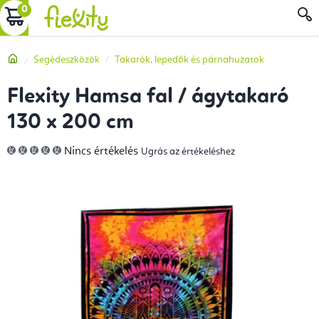
Ugrás
KOSÁR
a
fő
Kezdőlap
Segédeszközök
Takarók, lepedők és párnahuzatok
tartalomhoz
Flexity Hamsa fal / ágytakaró
130 x 200 cm
A
Nincs értékelés
Ugrás az értékeléshez
termék
átlagos
értékelése
5-
ből
0,0
csillag.