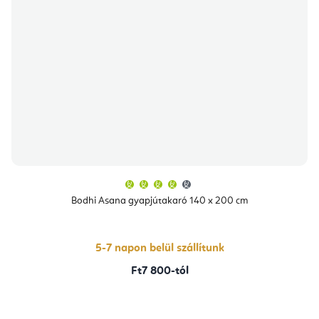
A
termék
átlagos
Bodhi Asana gyapjútakaró 140 x 200 cm
értékelése
5-
ből
4,3
csillag.
5-7 napon belül szállítunk
Ft7 800-tól