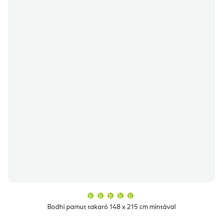
A
termék
átlagos
Bodhi pamut takaró 148 x 215 cm mintával
értékelése
5-