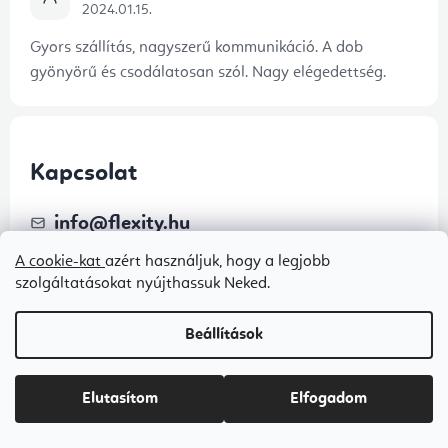
2024.01.15.
Gyors szállítás, nagyszerű kommunikáció. A dob
gyönyörű és csodálatosan szól. Nagy elégedettség.
Kapcsolat
info
@
flexity.hu
A cookie-kat
azért használjuk, hogy a legjobb
+3680088457
szolgáltatásokat nyújthassuk Neked.
Beállítások
Elutasítom
Elfogadom