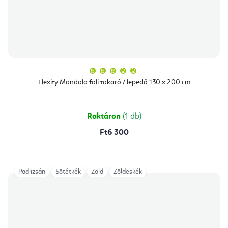
A
termék
átlagos
Flexity Mandala fali takaró / lepedő 130 x 200 cm
értékelése
5-
ből
5,0
csillag.
Raktáron
(1 db)
Ft6 300
Padlizsán
Sötétkék
Zöld
Zöldeskék