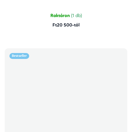
5-
ből
5,0
csillag.
Raktáron
(1 db)
Ft20 500-tól
Bestseller