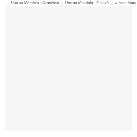
Umrao Mandala - Oranžová
Umrao Mandala - Fialová
Umrao Manda