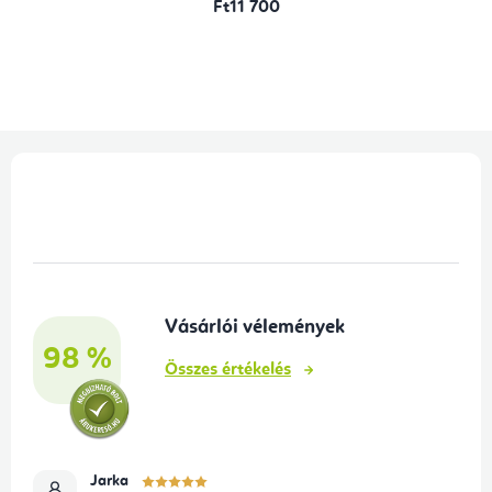
Ft11 700
L
á
b
l
é
Vásárlói vélemények
c
98 %
Összes értékelés
Jarka