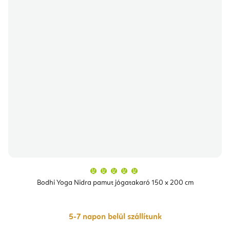
A
termék
átlagos
Bodhi Yoga Nidra pamut jógatakaró 150 x 200 cm
értékelése
5-
ből
5,0
csillag.
5-7 napon belül szállítunk