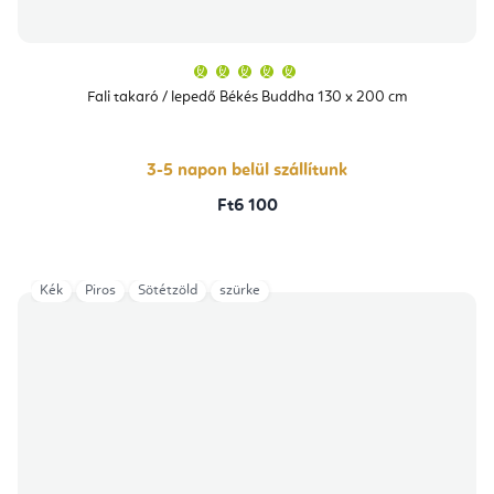
A
termék
átlagos
Fali takaró / lepedő Békés Buddha 130 x 200 cm
értékelése
5-
ből
5,0
csillag.
3-5 napon belül szállítunk
Ft6 100
Kék
Piros
Sötétzöld
szürke