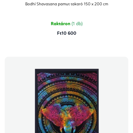
átlagos
Bodhi Shavasana pamut takaró 150 x 200 cm
értékelése
5-
ből
5,0
csillag.
Raktáron
(1 db)
Ft10 600