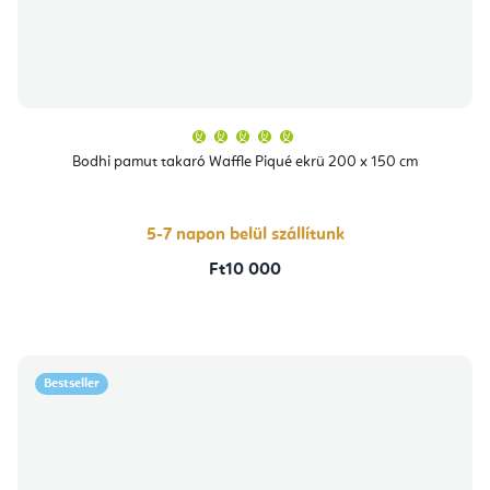
A
termék
átlagos
Bodhi pamut takaró Waffle Piqué ekrü 200 x 150 cm
értékelése
5-
ből
5,0
csillag.
5-7 napon belül szállítunk
Ft10 000
Bestseller