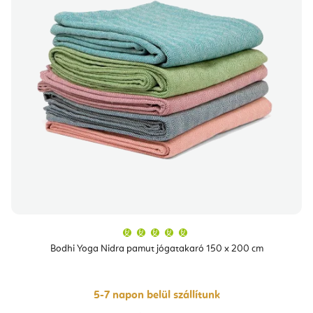
A
termék
átlagos
Bodhi Yoga Nidra pamut jógatakaró 150 x 200 cm
értékelése
5-
ből
5,0
csillag.
5-7 napon belül szállítunk