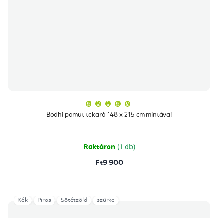
A
termék
átlagos
Bodhi pamut takaró 148 x 215 cm mintával
értékelése
5-
ből
5,0
csillag.
Raktáron
(1 db)
Ft9 900
Kék
Piros
Sötétzöld
szürke