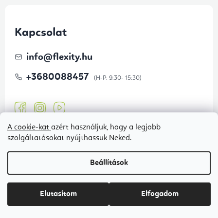
Kapcsolat
info
@
flexity.hu
+3680088457
A cookie-kat
azért használjuk, hogy a legjobb
szolgáltatásokat nyújthassuk Neked.
Beállítások
Iratkozzon fel hírlevelünkre
Titkos promóciók, kiárusítások és versenyek az e-mail
Elutasítom
Elfogadom
címére