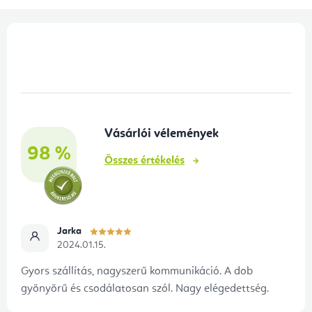
L
á
b
l
é
Vásárlói vélemények
c
98 %
Összes értékelés
Jarka
2024.01.15.
Gyors szállítás, nagyszerű kommunikáció. A dob
gyönyörű és csodálatosan szól. Nagy elégedettség.