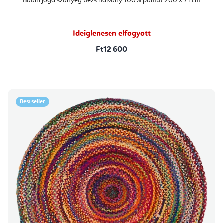
Bodhi jóga szőnyeg bézs halvány 100% pamut 200 x 71 cm
Ideiglenesen elfogyott
Ft12 600
Bestseller