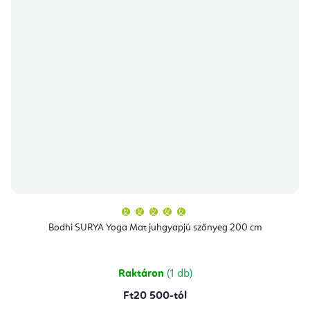
A
termék
átlagos
Bodhi SURYA Yoga Mat juhgyapjú szőnyeg 200 cm
értékelése
5-
ből
5,0
csillag.
Raktáron
(1 db)
Ft20 500-tól