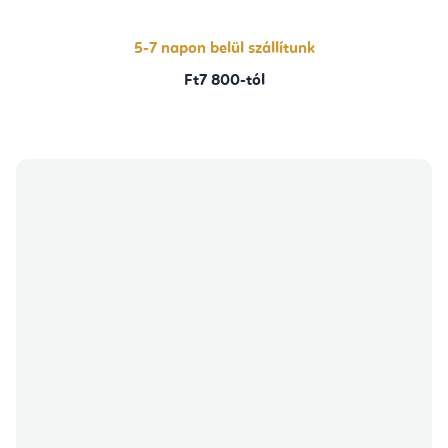
5-
ből
4,3
csillag.
5-7 napon belül szállítunk
Ft7 800-tól