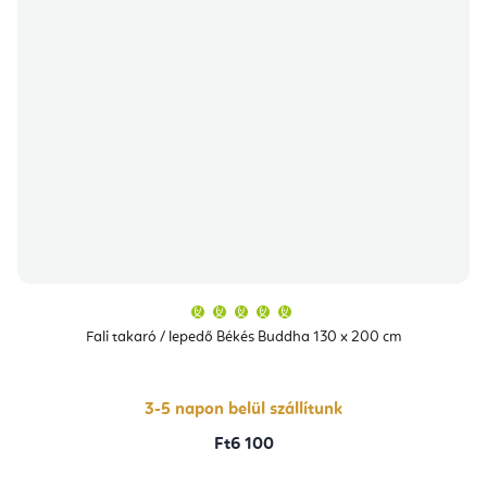
A
termék
átlagos
Fali takaró / lepedő Békés Buddha 130 x 200 cm
értékelése
5-
ből
5,0
csillag.
3-5 napon belül szállítunk
Ft6 100