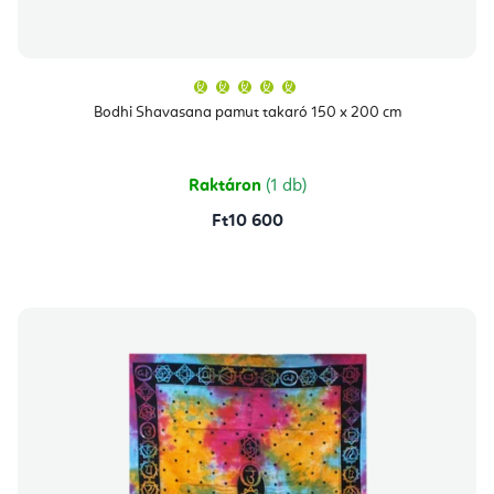
A
termék
átlagos
Bodhi Shavasana pamut takaró 150 x 200 cm
értékelése
5-
ből
5,0
csillag.
Raktáron
(1 db)
Ft10 600