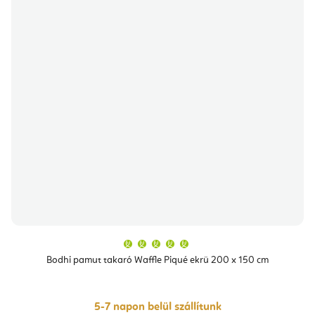
A
termék
átlagos
Bodhi pamut takaró Waffle Piqué ekrü 200 x 150 cm
értékelése
5-
ből
5,0
csillag.
5-7 napon belül szállítunk