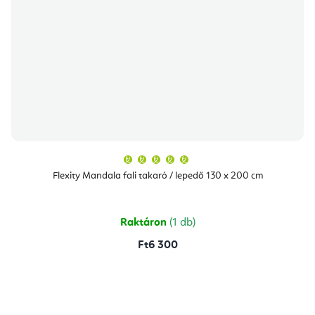
A
termék
átlagos
Flexity Mandala fali takaró / lepedő 130 x 200 cm
értékelése
5-
ből
5,0
csillag.
Raktáron
(1 db)
Ft6 300