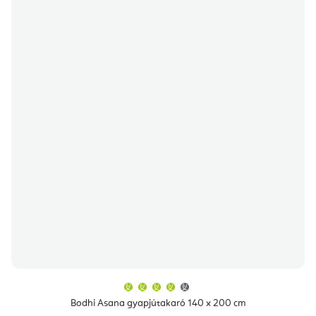
A
termék
átlagos
Bodhi Asana gyapjútakaró 140 x 200 cm
értékelése