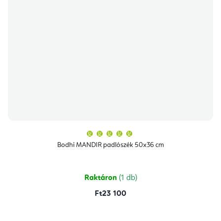
A
termék
átlagos
Bodhi MANDIR padlószék 50x36 cm
értékelése
5-
ből
5,0
csillag.
Raktáron
(1 db)
Ft23 100