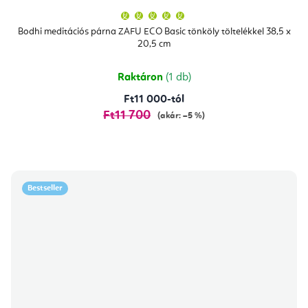
A
termék
átlagos
Bodhi meditációs párna ZAFU ECO Basic tönköly töltelékkel 38,5 x
értékelése
20,5 cm
5-
ből
5,0
csillag.
Raktáron
(1 db)
Ft11 000-tól
Ft11 700
(akár: –5 %)
Bestseller