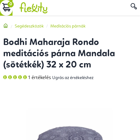
Ugrás
KOSÁR
a
fő
Kezdőlap
Segédeszközök
Meditációs párnák
tartalomhoz
Bodhi Maharaja Rondo
meditációs párna Mandala
(sötétkék) 32 x 20 cm
A
1 értékelés
Ugrás az értékeléshez
termék
átlagos
értékelése
5-
ből
5,0
csillag.