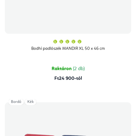
A
termék
átlagos
Bodhi padlószék MANDIR XL 50 x 46 cm
értékelése
5-
ből
5,0
csillag.
Raktáron
(2 db)
Ft24 900-tól
Bordó
Kék