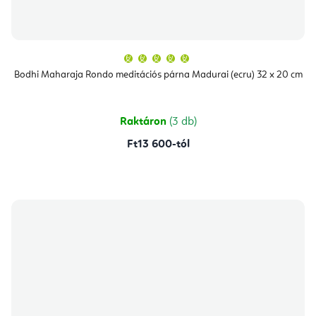
A
termék
átlagos
Bodhi Maharaja Rondo meditációs párna Madurai (ecru) 32 x 20 cm
értékelése
5-
ből
5,0
csillag.
Raktáron
(3 db)
Ft13 600-tól