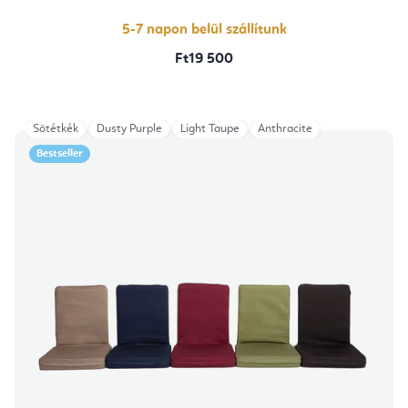
5,0
csillag.
5-7 napon belül szállítunk
Ft19 500
Sötétkék
Dusty Purple
Light Taupe
Anthracite
Bestseller