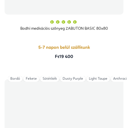
A
termék
átlagos
Bodhi meditációs szőnyeg ZABUTON BASIC 80x80
értékelése
5-
ből
5,0
csillag.
5-7 napon belül szállítunk
Ft19 400
Bordó
Fekete
Sötétkék
Dusty Purple
Light Taupe
Anthraci