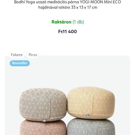
átlagos
Bodhi Yoga utazó meditációs párna YOGI MOON Mini ECO
értékelése
hajdinával töltött 33 x 13 x 17 cm
5-
ből
5,0
csillag.
Raktáron
(1 db)
Ft11 400
Fekete
Piros
Bestseller