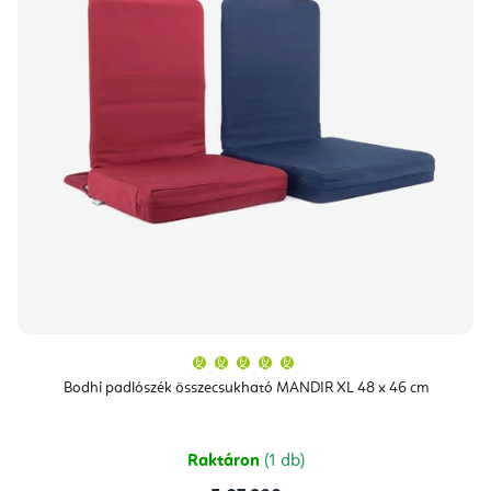
A
termék
átlagos
Bodhi padlószék összecsukható MANDIR XL 48 x 46 cm
értékelése
5-
ből
5,0
csillag.
Raktáron
(1 db)