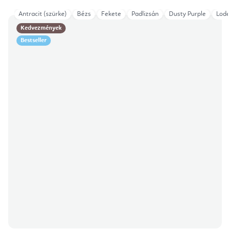
Antracit (szürke)
Bézs
Fekete
Padlizsán
Dusty Purple
Lode
Kedvezmények
Bestseller