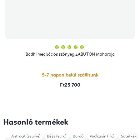
A
termék
átlagos
Bodhi meditációs szőnyeg ZABUTON Maharaja
értékelése
5-
ből
5,0
csillag.
5-7 napon belül szállítunk
Ft25 700
Hasonló termékek
Antracit (szürke)
Bézs (ecru)
Bordó
Padlizsán (lila)
Sötétkék