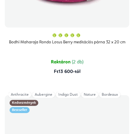
A
termék
átlagos
Bodhi Maharaja Rondo Lotus Berry meditációs párna 32 x 20 cm
értékelése
5-
ből
5,0
csillag.
Raktáron
(2 db)
Ft13 600-tól
Anthracite
Aubergine
Indigo Dust
Nature
Bordeaux
Kedvezmények
Bestseller