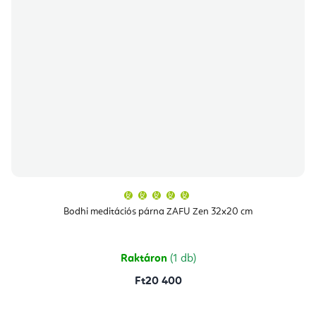
A
termék
átlagos
Bodhi meditációs párna ZAFU Zen 32x20 cm
értékelése
5-
ből
5,0
csillag.
Raktáron
(1 db)
Ft20 400