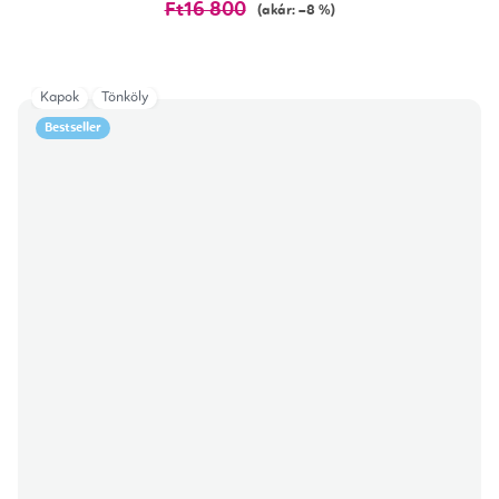
Ft16 800
(akár: –8 %)
Kapok
Tönköly
Bestseller