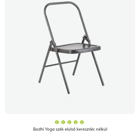
A
termék
átlagos
Bodhi Yoga szék elülső keresztléc nélkül
értékelése
5-
ből