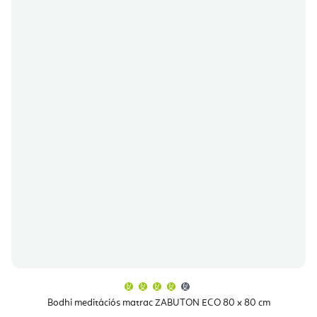
A
termék
átlagos
Bodhi meditációs matrac ZABUTON ECO 80 x 80 cm
értékelése