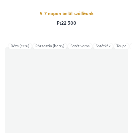
5-
ből
4,0
csillag.
5-7 napon belül szállítunk
Ft22 300
Bézs (ecru)
Rózsaszín (berry)
Sötét vörös
Sötétkék
Taupe