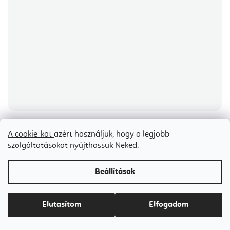
A
termék
átlagos
A cookie-kat
azért használjuk, hogy a legjobb
Flexity Yogi & Yogini meditációs párna az élet virága mintával 33 x 17
értékelése
szolgáltatásokat nyújthassuk Neked.
cm
5-
ből
5,0
csillag.
Raktáron
(1 db)
Beállítások
Ft12 700
Elutasítom
Elfogadom