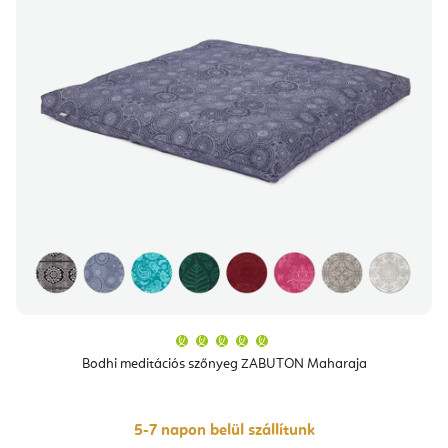
A
termék
átlagos
Bodhi meditációs szőnyeg ZABUTON Maharaja
értékelése
5-
ből
5,0
csillag.
5-7 napon belül szállítunk