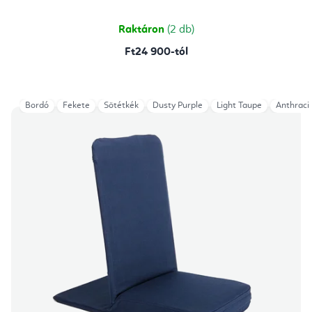
ből
5,0
csillag.
Raktáron
(2 db)
Ft24 900-tól
Bordó
Fekete
Sötétkék
Dusty Purple
Light Taupe
Anthraci