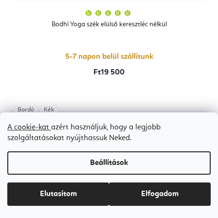
A
termék
átlagos
Bodhi Yoga szék elülső keresztléc nélkül
értékelése
5-
ből
5,0
csillag.
5-7 napon belül szállítunk
Ft19 500
Bordó
Kék
A cookie-kat
azért használjuk, hogy a legjobb
szolgáltatásokat nyújthassuk Neked.
Beállítások
Elutasítom
Elfogadom