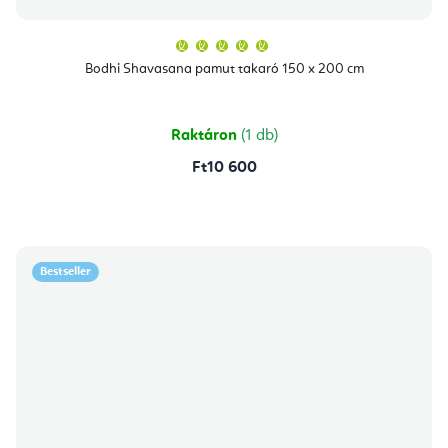
A
termék
átlagos
Bodhi Shavasana pamut takaró 150 x 200 cm
értékelése
5-
ből
5,0
csillag.
Raktáron
(1 db)
Ft10 600
Bestseller