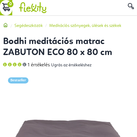
Ugrás
KOSÁR
a
fő
Kezdőlap
Segédeszközök
Meditációs szőnyegek, ülések és székek
tartalomhoz
Bodhi meditációs matrac
ZABUTON ECO 80 x 80 cm
A
1 értékelés
Ugrás az értékeléshez
termék
átlagos
értékelése
5-
Bestseller
ből
4,0
csillag.