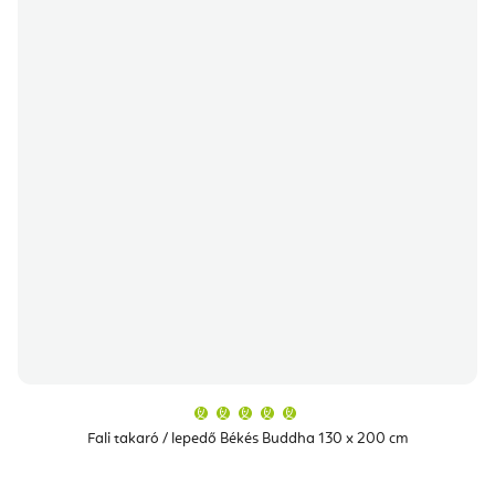
A
termék
átlagos
Fali takaró / lepedő Békés Buddha 130 x 200 cm
értékelése
5-
ből
5,0