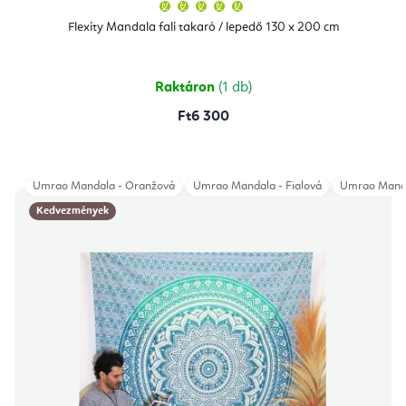
A
termék
átlagos
Flexity Mandala fali takaró / lepedő 130 x 200 cm
értékelése
5-
ből
5,0
csillag.
Raktáron
(1 db)
Ft6 300
Umrao Mandala - Oranžová
Umrao Mandala - Fialová
Umrao Manda
Kedvezmények