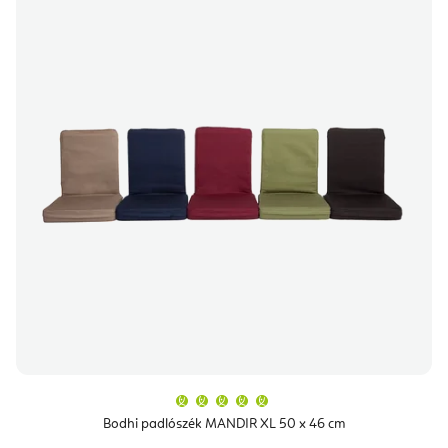
A
termék
átlagos
Bodhi padlószék MANDIR XL 50 x 46 cm
értékelése
5-