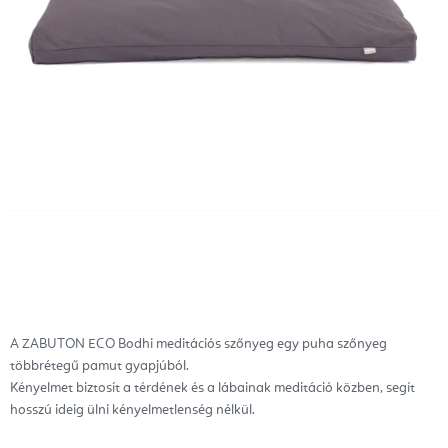
A ZABUTON ECO Bodhi meditációs szőnyeg egy puha szőnyeg
többrétegű pamut gyapjúból.
Kényelmet biztosít a térdének és a lábainak meditáció közben, segít
hosszú ideig ülni kényelmetlenség nélkül.