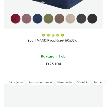
A
termék
átlagos
Bodhi MANDIR padlószék 50x36 cm
értékelése
5-
ből
5,0
csillag.
Raktáron
(1 db)
Ft23 100
Bézs (ecru)
Rózsaszín (berry)
Sötét vörös
Sötétkék
Taupe