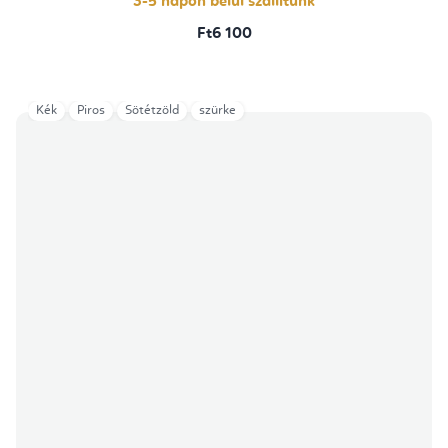
3-5 napon belül szállítunk
Ft6 100
Kék
Piros
Sötétzöld
szürke