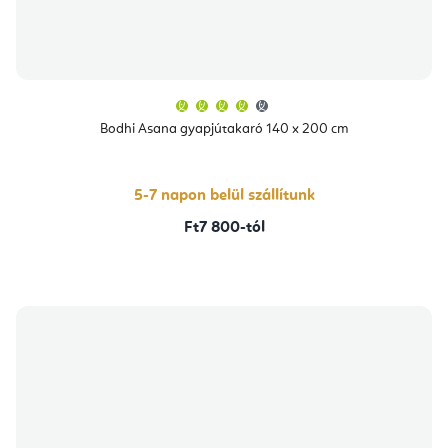
A
termék
átlagos
Bodhi Asana gyapjútakaró 140 x 200 cm
értékelése
5-
ből
4,3
csillag.
5-7 napon belül szállítunk
Ft7 800-tól