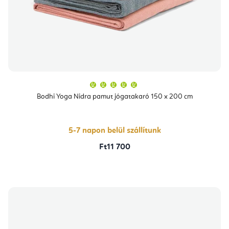
A
termék
átlagos
Bodhi Yoga Nidra pamut jógatakaró 150 x 200 cm
értékelése
5-
ből
5,0
csillag.
5-7 napon belül szállítunk
Ft11 700