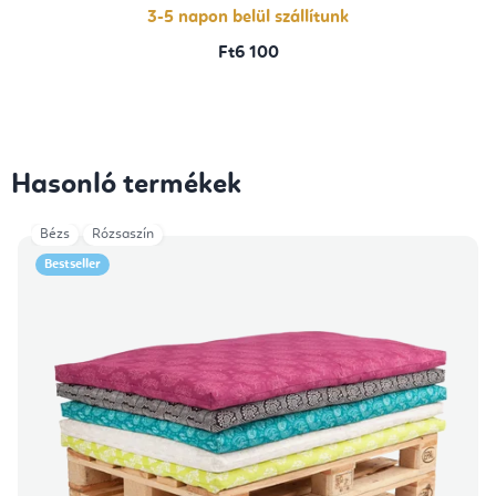
csillag.
3-5 napon belül szállítunk
Ft6 100
Hasonló termékek
Bézs
Rózsaszín
Bestseller