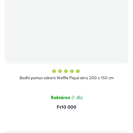
A
termék
átlagos
Bodhi pamut takaró Waffle Piqué ekrü 200 x 150 cm
értékelése
5-
ből
5,0
csillag.
Raktáron
(1 db)
Ft10 000