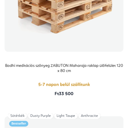
Bodhi meditációs szőnyeg ZABUTON Maharaja raklap ülőfelület 120
x 80 cm
5-7 napon belül szállítunk
Ft33 500
Sötétkék
Dusty Purple
Light Taupe
Anthracite
Bestseller