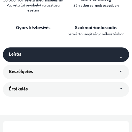
30 000 HUF feletti megrendelésnél
Packeta (átvevőhely) választása
Sértetlen termék esetében
esetén
Gyors kézbesítés
Szakmai tanácsadás
Szakértői segítség a választásban
Leírás
Beszélgetés
Értékelés
L