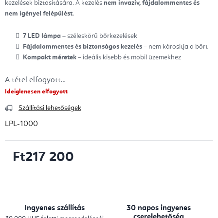
kezelések biztosítására. A kezelés
nem invazív, fájdalommentes és
nem igényel felépülést
.
7 LED lámpa
– széleskörű bőrkezelések
Fájdalommentes és biztonságos kezelés
– nem károsítja a bőrt
Kompakt méretek
– ideális kisebb és mobil üzemekhez
A tétel elfogyott…
Ideiglenesen elfogyott
Szállítási lehetőségek
LPL-1000
Ft217 200
Egységár:
Ingyenes szállítás
30 napos ingyenes
cserelehetőség