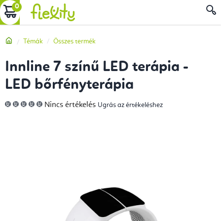
Ugrás
KOSÁR
a
fő
Kezdőlap
Témák
Összes termék
tartalomhoz
Innline 7 színű LED terápia -
LED bőrfényterápia
A
Nincs értékelés
Ugrás az értékeléshez
termék
átlagos
értékelése
5-
ből
0,0
csillag.