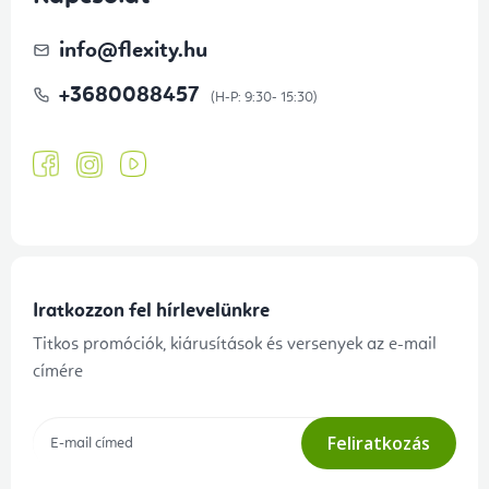
info
@
flexity.hu
+3680088457
Iratkozzon fel hírlevelünkre
Titkos promóciók, kiárusítások és versenyek az e-mail
címére
Feliratkozás