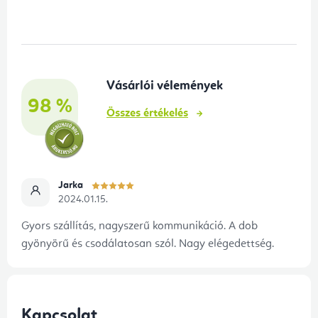
á
b
l
é
Vásárlói vélemények
c
98 %
Összes értékelés
Jarka
2024.01.15.
Gyors szállítás, nagyszerű kommunikáció. A dob
gyönyörű és csodálatosan szól. Nagy elégedettség.
Kapcsolat