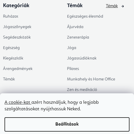
Kategóriák
Témák
Témák
Ruházat
Egészséges életmód
Jógaszőnyegek
Ájurvéda
Segédeszközök
Zeneterápia
Egészség
Jóga
Kiegészítők
Jógastúdióknak
Árengedmények
Pilates
Témák
Munkahely és Home Office
Zen és meditáció
Aromaterápia
A cookie-kat
azért használjuk, hogy a legjobb
szolgáltatásokat nyújthassuk Neked.
Egészséges alvás
Kedvenceink
Beállítások
Copyright 2026
Flexity
. Minden jog fenntartva.
Süti beállítások szerkesztése