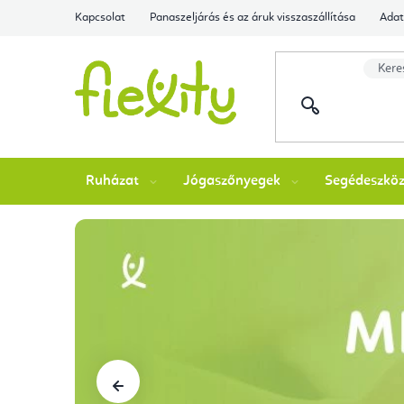
Ugrás
Kapcsolat
Panaszeljárás és az áruk visszaszállítása
Adat
a
fő
tartalomhoz
Ruházat
Jógaszőnyegek
Segédeszkö
F
l
e
x
Előző
i