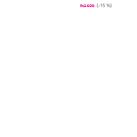
(–15 %)
Ft2 600