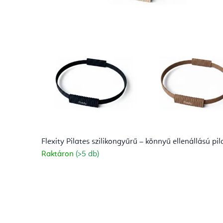
v
e
d
a
S
h
o
Flexity Pilates szilikongyűrű – könnyű ellenállású pi
Raktáron
(>5 db)
p