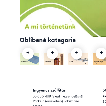
t
y
-
J
ó
g
a
,
P
Ingyenes szállítás
3
c
i
30 000 HUF feletti megrendelésnél
Packeta (átvevőhely) választása
Sé