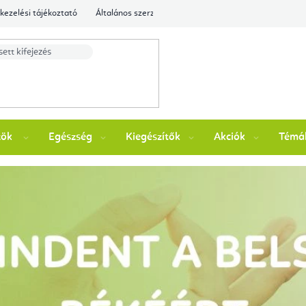
kezelési tájékoztató
Általános szerződési feltételek
Ellenőrizze a rende
zök
Egészség
Kiegészítők
Akciók
Témá