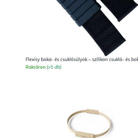
á
c
i
ó
Flexity boka- és csuklósúlyok – szilikon csukló- és b
é
Raktáron
(>5 db)
s
A
y
u
r