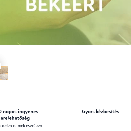
0 napos ingyenes
Gyors kézbesítés
serelehetőség
rtetlen termék esetében