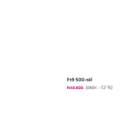
Ft9 500-tól
(akár: –12 %)
Ft10 800