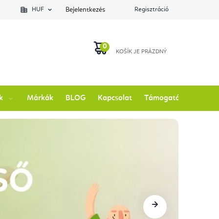
lés állapotát
HUF
Bejelentkezés
Regisztráció
KOSÁR
k
Márkák
BLOG
Kapcsolat
Támogatás
Következő