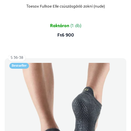
Toesox Fulltoe Elle csúszásgátló zokni (nude)
Raktáron
(1 db)
Ft6 900
S 36-38
Bestseller