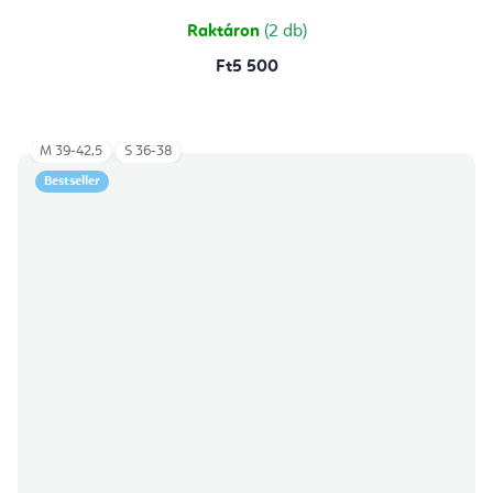
5,0
csillag.
Raktáron
(2 db)
Ft5 500
M 39-42,5
S 36-38
Bestseller