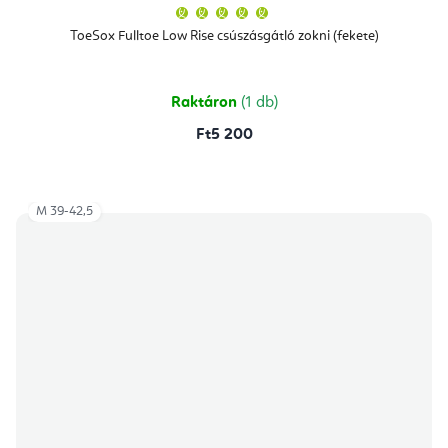
A
termék
átlagos
ToeSox Fulltoe Low Rise csúszásgátló zokni (fekete)
értékelése
5-
ből
5,0
csillag.
Raktáron
(1 db)
Ft5 200
M 39-42,5