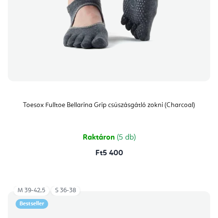
Toesox Fulltoe Bellarina Grip csúszásgátló zokni (Charcoal)
Raktáron
(5 db)
Ft5 400
M 39-42,5
S 36-38
Bestseller