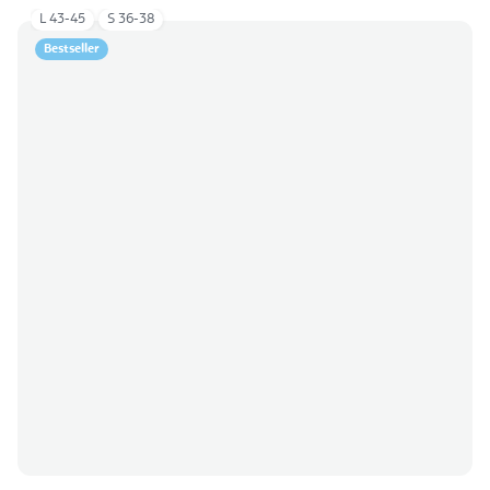
L 43-45
S 36-38
Bestseller