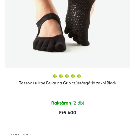
A
termék
átlagos
Toesox Fulltoe Bellarina Grip csúszásgátló zokni Black
értékelése
5-
ből
5,0
csillag.
Raktáron
(2 db)
Ft5 400