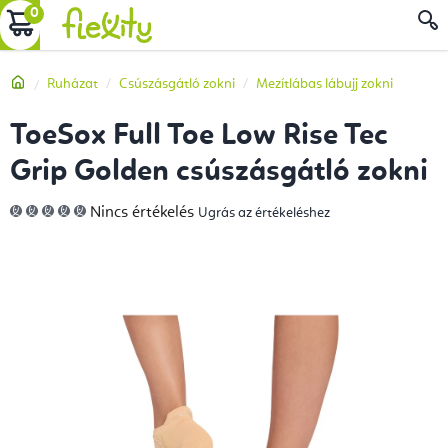
Ugrás
KOSÁR
a
fő
Kezdőlap
Ruházat
Csúszásgátló zokni
Mezítlábas lábujj zokni
tartalomhoz
ToeSox Full Toe Low Rise Tec
Grip Golden csúszásgátló zokni
A
Nincs értékelés
Ugrás az értékeléshez
termék
átlagos
értékelése
5-
ből
0,0
csillag.