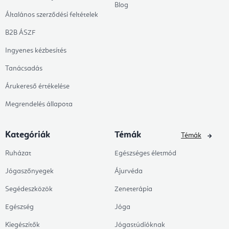
Blog
Általános szerződési feltételek
B2B ÁSZF
Ingyenes kézbesítés
Tanácsadás
Árukereső értékelése
Megrendelés állapota
Kategóriák
Témák
Témák
Ruházat
Egészséges életmód
Jógaszőnyegek
Ájurvéda
Segédeszközök
Zeneterápia
Egészség
Jóga
Kiegészítők
Jógastúdióknak