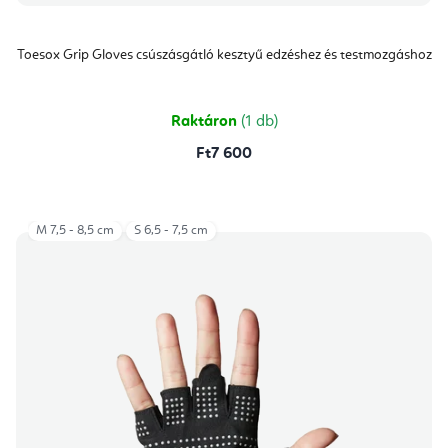
Toesox Grip Gloves csúszásgátló kesztyű edzéshez és testmozgáshoz
Raktáron
(1 db)
Ft7 600
M 7,5 - 8,5 cm
S 6,5 - 7,5 cm