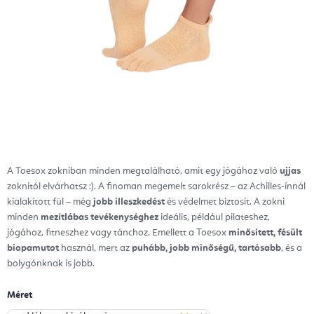
A Toesox zokniban minden megtalálható, amit egy jógához való
ujjas
zoknitól elvárhatsz :). A finoman megemelt sarokrész – az Achilles-ínnál
kialakított fül – még
jobb illeszkedést
és védelmet biztosít. A zokni
minden
mezítlábas tevékenységhez
ideális, például pilateshez,
jógához, fitneszhez vagy tánchoz. Emellett a Toesox
minősített, fésült
biopamutot
használ, mert az
puhább, jobb minőségű, tartósabb
, és a
bolygónknak is jobb.
Méret