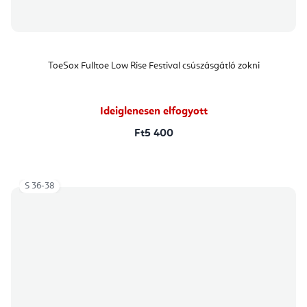
ToeSox Fulltoe Low Rise Festival csúszásgátló zokni
Ideiglenesen elfogyott
Ft5 400
S 36-38