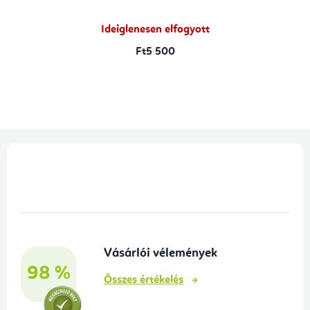
Ideiglenesen elfogyott
Ft5 500
L
á
b
l
é
Vásárlói vélemények
c
98 %
Összes értékelés