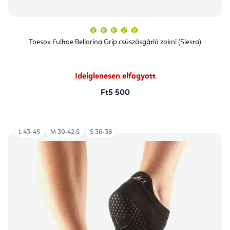
A
termék
átlagos
Toesox Fulltoe Bellarina Grip csúszásgátló zokni (Siesta)
értékelése
5-
ből
5,0
csillag.
Ideiglenesen elfogyott
Ft5 500
L 43-45
M 39-42,5
S 36-38