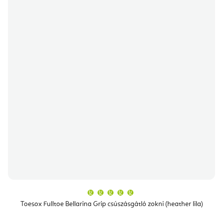
A
termék
átlagos
Toesox Fulltoe Bellarina Grip csúszásgátló zokni (heather lila)
értékelése
5-
ből