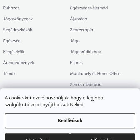
Ruházat
Egészséges életmód
Jógaszőnyegek
Ájurvéda
Segédeszközök
Zeneterápia
Egészség
Jóga
Kiegészítők
Jógastúdióknak
Árengedmények
Pilates
Témák
Munkahely és Home Office
Zen és meditáció
Aromaterápia
A cookie-kat
azért használjuk, hogy a legjobb
szolgáltatásokat nyújthassuk Neked.
Egészséges alvás
Kedvenceink
Beállítások
Copyright 2026
Flexity
. Minden jog fenntartva.
Süti beállítások szerkesztése