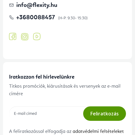
info
@
flexity.hu
+3680088457
Iratkozzon fel hírlevelünkre
Titkos promóciók, kiárusítások és versenyek az e-mail
címére
Feliratkozás
A feliratkozással elfogadja az
adatvédelmi feltételeket