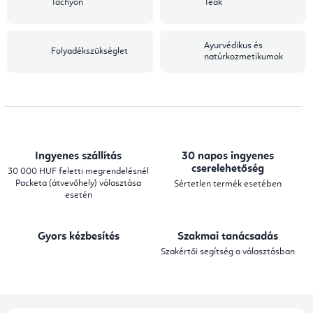
Tachyon
Teák
Ayurvédikus és
Folyadékszükséglet
natúrkozmetikumok
Ingyenes szállítás
30 napos ingyenes
cserelehetőség
30 000 HUF feletti megrendelésnél
Packeta (átvevőhely) választása
Sértetlen termék esetében
esetén
Gyors kézbesítés
Szakmai tanácsadás
Szakértői segítség a választásban