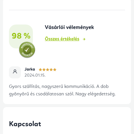
L
á
b
Vásárlói vélemények
l
98 %
é
Összes értékelés
c
Jarka
2024.01.15.
Gyors szállítás, nagyszerű kommunikáció. A dob
gyönyörű és csodálatosan szól. Nagy elégedettség.
Kapcsolat