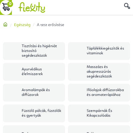
Ugrás
KOSÁR
a
fő
Kezdőlap
Egészség
A test erősítése
tartalomhoz
Tisztítási és higiéniát
Táplálékkiegészítők és
biztosító
vitaminok
segédeszközök
Masszázs és
Ayurvédikus
akupresszúrás
élelmiszerek
segédeszközök
Aromalámpák és
Illóolajok diffúzorokba
diffúzorok
és aromaterápiához
Füstölő pálcák, füstölők
Szempárnák És
és gyertyák
Kikapcsolódás