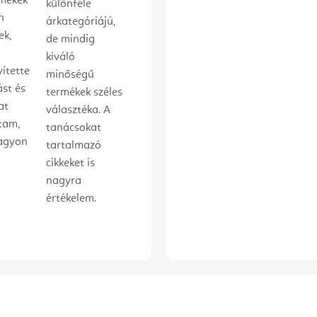
rmékek
különféle
l
n
árkategóriájú,
e
ek,
de mindig
kiváló
m
ítette
minőségű
e
ást és
termékek széles
i
at
választéka. A
tam,
tanácsokat
agyon
tartalmazó
cikkeket is
nagyra
értékelem.