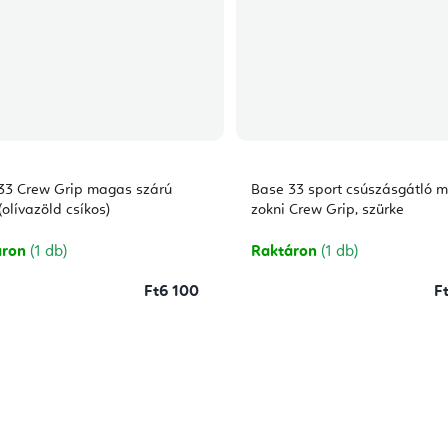
33 Crew Grip magas szárú
Base 33 sport csúszásgátló 
(olívazöld csíkos)
zokni Crew Grip, szürke
áron
(1 db)
Raktáron
(1 db)
Ft6 100
F
L