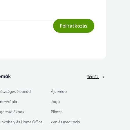
Feliratkozás
émák
Témák
észséges életmód
Ájurvéda
neterápia
Jóga
gastúdióknak
Pilates
nkahely és Home Office
Zen és meditáció