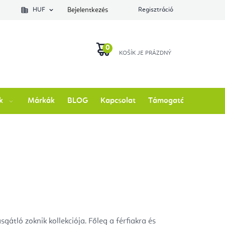
lés állapotát
HUF
Bejelentkezés
Regisztráció
KOSÁR
k
Márkák
BLOG
Kapcsolat
Támogatás
átló zoknik kollekciója. Főleg a férfiakra és