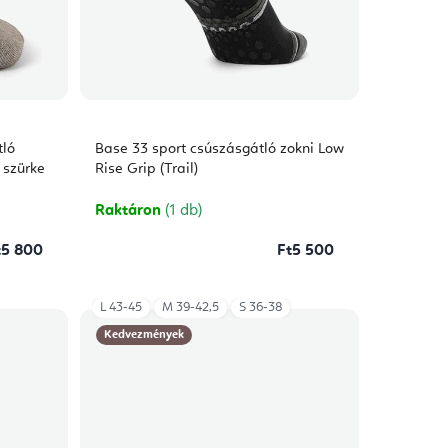
tló
Base 33 sport csúszásgátló zokni Low
 szürke
Rise Grip (Trail)
Raktáron
(1 db)
t5 800
Ft5 500
L 43-45
M 39-42,5
S 36-38
Kedvezmények