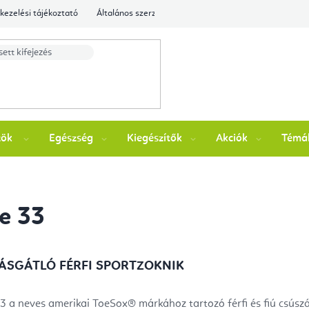
kezelési tájékoztató
Általános szerződési feltételek
Ellenőrizze a rende
zök
Egészség
Kiegészítők
Akciók
Témá
e 33
ÁSGÁTLÓ FÉRFI SPORTZOKNIK
3 a neves amerikai ToeSox® márkához tartozó férfi és fiú csúszásg