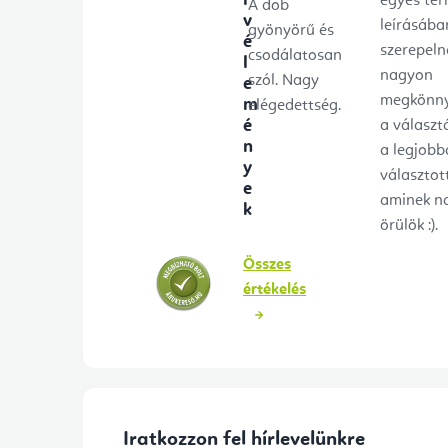
egyes te
A dob
v
leírásába
gyönyörű és
é
szerepeln
csodálatosan
l
nagyon
szól. Nagy
e
megkönny
m
elégedettség.
é
a választ
n
a legjobb
y
választot
e
aminek n
k
örülök :).
Összes
értékelés
Iratkozzon fel hírlevelünkre