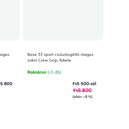
magas
Base 33 sport csúszásgátló magas
zokni Crew Grip, fekete
Raktáron
(>5 db)
t5 800
Ft5 500-tól
Ft5 800
(akár: –5 %)