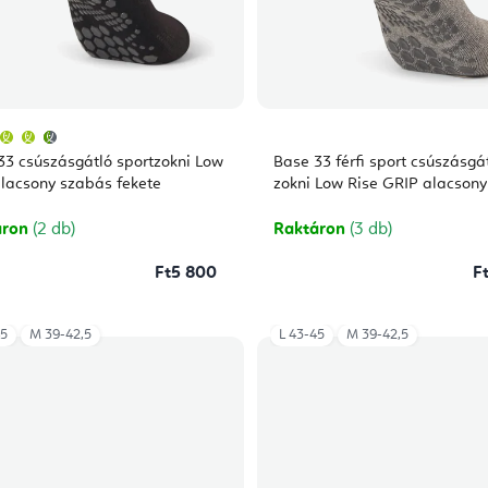
A
termék
átlagos
rtzokni Low
Base 33 férfi sport csúszásgá
értékelése
5-
alacsony szabás fekete
zokni Low Rise GRIP alacsony
ből
4,5
csillag.
áron
(2 db)
Raktáron
(3 db)
Ft5 800
F
45
M 39-42,5
L 43-45
M 39-42,5