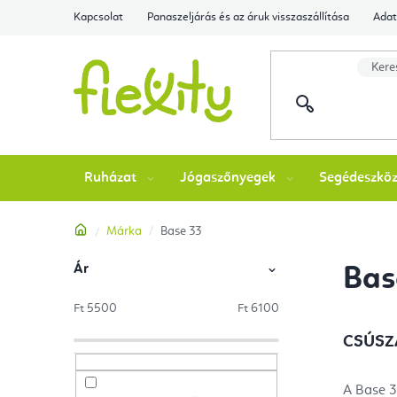
Ugrás
Kapcsolat
Panaszeljárás és az áruk visszaszállítása
Adat
a
fő
tartalomhoz
Ruházat
Jógaszőnyegek
Segédeszkö
Kezdőlap
Márka
Base 33
Ár
O
Bas
l
Ft
5500
Ft
6100
d
CSÚSZ
a
A Base 3