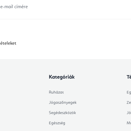
 e-mail címére
ételeket
Kategóriák
T
Ruházat
Eg
Jógaszőnyegek
Ze
Segédeszközök
Jó
Egészség
Mu