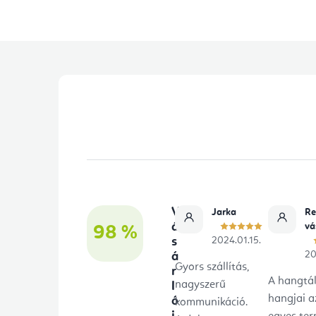
L
á
b
l
é
V
Jarka
Re
c
á
vá
98 %
s
2024.01.15.
20
á
Gyors szállítás,
r
A hangtá
nagyszerű
l
hangjai a
ó
kommunikáció.
i