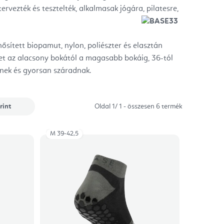
rvezték és tesztelték, alkalmasak jógára, pilatesre,
ősített biopamut, nylon, poliészter és elasztán
ket az alacsony bokától a magasabb bokáig, 36-tól
znek és gyorsan száradnak.
rint
Oldal
1
/
1
- összesen
6
termék
M 39-42,5