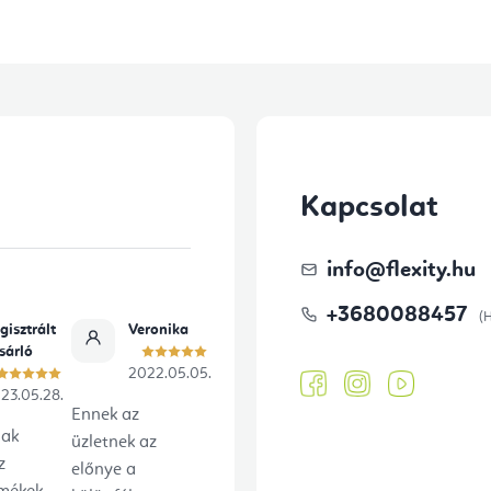
i
s
t
a
i
r
Kapcsolat
á
n
info
@
flexity.hu
y
+3680088457
í
gisztrált
Veronika
sárló
t
2022.05.05.
23.05.28.
á
Ennek az
s
lak
üzletnek az
z
előnye a
e