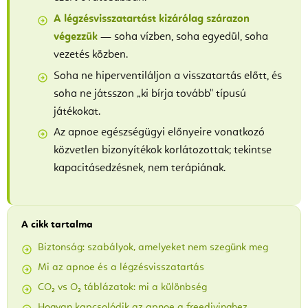
A légzésvisszatartást kizárólag szárazon
végezzük
— soha vízben, soha egyedül, soha
vezetés közben.
Soha ne hiperventiláljon a visszatartás előtt, és
soha ne játsszon „ki bírja tovább" típusú
játékokat.
Az apnoe egészségügyi előnyeire vonatkozó
közvetlen bizonyítékok korlátozottak; tekintse
kapacitásedzésnek, nem terápiának.
A cikk tartalma
Biztonság: szabályok, amelyeket nem szegünk meg
Mi az apnoe és a légzésvisszatartás
CO₂ vs O₂ táblázatok: mi a különbség
Hogyan kapcsolódik az apnoe a freedivinghez