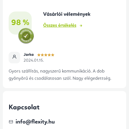
é
Vásárlói vélemények
c
98 %
Összes értékelés
Jarka
2024.01.15.
Gyors szállítás, nagyszerű kommunikáció. A dob
gyönyörű és csodálatosan szól. Nagy elégedettség.
Kapcsolat
info
@
flexity.hu