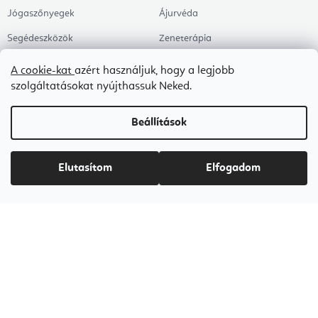
Jógaszőnyegek
Ájurvéda
Segédeszközök
Zeneterápia
Egészség
Jóga
A cookie-kat
azért használjuk, hogy a legjobb
szolgáltatásokat nyújthassuk Neked.
Kiegészítők
Jógastúdióknak
Árengedmények
Pilates
Beállítások
Témák
Munkahely és Home Office
Zen és meditáció
Elutasítom
Elfogadom
Aromaterápia
Egészséges alvás
Kedvenceink
Copyright 2026
Flexity
. Minden jog fenntartva.
Süti beállítások szerkesztése
Shoptet Premium készítette