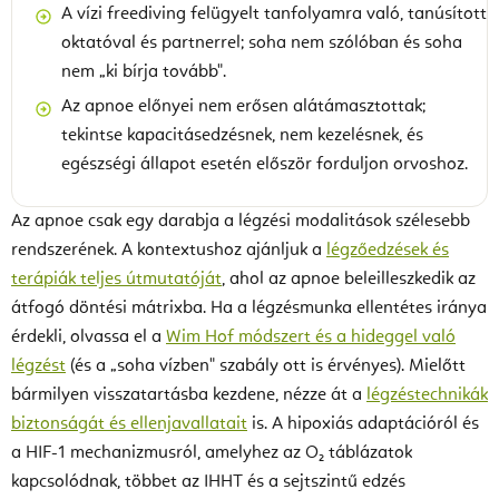
A vízi freediving felügyelt tanfolyamra való, tanúsított
oktatóval és partnerrel; soha nem szólóban és soha
nem „ki bírja tovább".
Az apnoe előnyei nem erősen alátámasztottak;
tekintse kapacitásedzésnek, nem kezelésnek, és
egészségi állapot esetén először forduljon orvoshoz.
Az apnoe csak egy darabja a légzési modalitások szélesebb
rendszerének. A kontextushoz ajánljuk a
légzőedzések és
terápiák teljes útmutatóját
, ahol az apnoe beleilleszkedik az
átfogó döntési mátrixba. Ha a légzésmunka ellentétes iránya
érdekli, olvassa el a
Wim Hof módszert és a hideggel való
légzést
(és a „soha vízben" szabály ott is érvényes). Mielőtt
bármilyen visszatartásba kezdene, nézze át a
légzéstechnikák
biztonságát és ellenjavallatait
is. A hipoxiás adaptációról és
a HIF-1 mechanizmusról, amelyhez az O₂ táblázatok
kapcsolódnak, többet az IHHT és a sejtszintű edzés