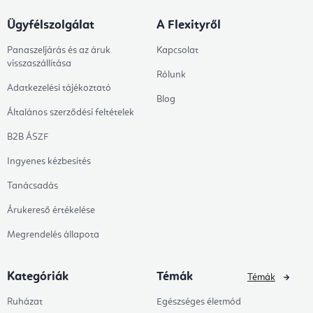
Ügyfélszolgálat
A Flexityről
Panaszeljárás és az áruk
Kapcsolat
visszaszállítása
Rólunk
Adatkezelési tájékoztató
Blog
Általános szerződési feltételek
B2B ÁSZF
Ingyenes kézbesítés
Tanácsadás
Árukereső értékelése
Megrendelés állapota
Kategóriák
Témák
Témák
Ruházat
Egészséges életmód