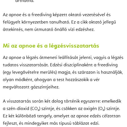
árthatna.
Az apnoe és a freediving képzett oktató vezetésével és
felügyelt környezetben tanulható. Ez a cikk oktató jellegű
áttekintés, nem útmutató önálló vízi edzéshez.
Mi az apnoe és a légzésvisszatartás
Az apnoe a légzés átmeneti leállítását jelenti, vagyis a légzés
tudatos visszatartását. Edzési diszciplínaként a freediving
(egy levegővételre merülés) magja, és szárazon is használják,
olyan módként, ahogyan a test hozzászokik a vér
megváltozott gázszintjeihez.
A visszatartás során két dolog történik egyszerre: emelkedik
a szén-dioxid (CO₂) szintje, és csökken az oxigén (O₂) szintje.
Ez két különböző tengely, amelyet az apnoe edzés célzottan
fejleszt, és mindegyiket más típusú táblázat edzi.