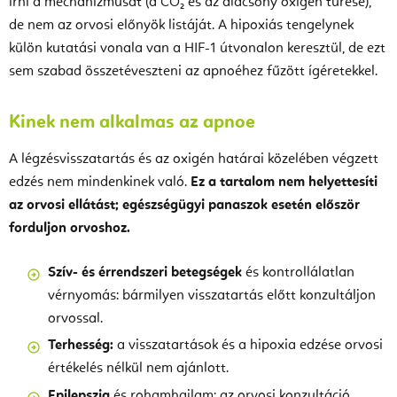
írni a mechanizmusát (a CO₂ és az alacsony oxigén tűrése),
de nem az orvosi előnyök listáját. A hipoxiás tengelynek
külön kutatási vonala van a HIF-1 útvonalon keresztül, de ezt
sem szabad összetéveszteni az apnoéhez fűzött ígéretekkel.
Kinek nem alkalmas az apnoe
A légzésvisszatartás és az oxigén határai közelében végzett
edzés nem mindenkinek való.
Ez a tartalom nem helyettesíti
az orvosi ellátást; egészségügyi panaszok esetén először
forduljon orvoshoz.
Szív- és érrendszeri betegségek
és kontrollálatlan
vérnyomás: bármilyen visszatartás előtt konzultáljon
orvossal.
Terhesség:
a visszatartások és a hipoxia edzése orvosi
értékelés nélkül nem ajánlott.
Epilepszia
és rohamhajlam: az orvosi konzultáció