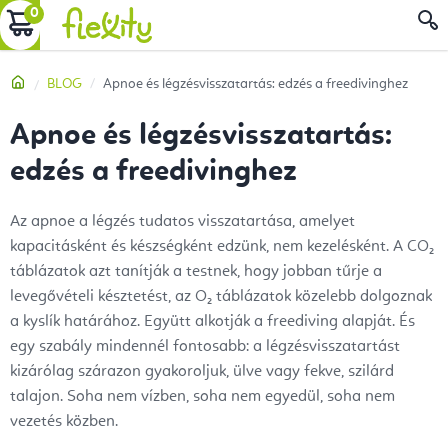
Ugrás
KOSÁR
a
fő
Kezdőlap
BLOG
Apnoe és légzésvisszatartás: edzés a freedivinghez
tartalomhoz
Apnoe és légzésvisszatartás:
edzés a freedivinghez
Az apnoe a légzés tudatos visszatartása, amelyet
kapacitásként és készségként edzünk, nem kezelésként. A CO₂
táblázatok azt tanítják a testnek, hogy jobban tűrje a
levegővételi késztetést, az O₂ táblázatok közelebb dolgoznak
a kyslík határához. Együtt alkotják a freediving alapját. És
egy szabály mindennél fontosabb: a légzésvisszatartást
kizárólag szárazon gyakoroljuk, ülve vagy fekve, szilárd
talajon. Soha nem vízben, soha nem egyedül, soha nem
vezetés közben.