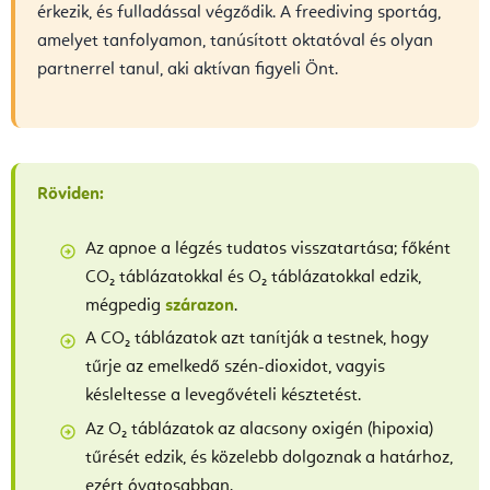
érkezik, és fulladással végződik. A freediving sportág,
amelyet tanfolyamon, tanúsított oktatóval és olyan
partnerrel tanul, aki aktívan figyeli Önt.
Röviden:
Az apnoe a légzés tudatos visszatartása; főként
CO₂ táblázatokkal és O₂ táblázatokkal edzik,
mégpedig
szárazon
.
A CO₂ táblázatok azt tanítják a testnek, hogy
tűrje az emelkedő szén-dioxidot, vagyis
késleltesse a levegővételi késztetést.
Az O₂ táblázatok az alacsony oxigén (hipoxia)
tűrését edzik, és közelebb dolgoznak a határhoz,
ezért óvatosabban.