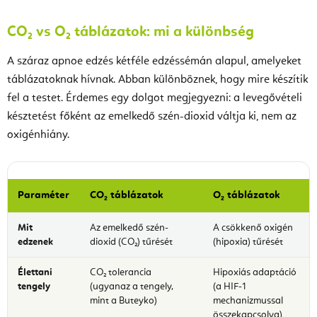
CO₂ vs O₂ táblázatok: mi a különbség
A száraz apnoe edzés kétféle edzéssémán alapul, amelyeket
táblázatoknak hívnak. Abban különböznek, hogy mire készítik
fel a testet. Érdemes egy dolgot megjegyezni: a levegővételi
késztetést főként az emelkedő szén-dioxid váltja ki, nem az
oxigénhiány.
Paraméter
CO₂ táblázatok
O₂ táblázatok
Mit
Az emelkedő szén-
A csökkenő oxigén
edzenek
dioxid (CO₂) tűrését
(hipoxia) tűrését
Élettani
CO₂ tolerancia
Hipoxiás adaptáció
tengely
(ugyanaz a tengely,
(a HIF-1
mint a Buteyko)
mechanizmussal
összekapcsolva)