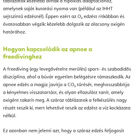
táblázatok közelebb állnak a hipoxiás adaptációhoz,
amelynek saját kutatási nyoma van (például az IHHT
sejtszintű edzésnél). Éppen ezért az O₂ edzést ritkábban és
óvatosabban végzik: közelebb dolgozik az alacsony oxigén
határához.
Hogyan kapcsolódik az apnoe a
freedivinghez
A freediving (egy levegővételre merülés) sport- és szabadidős
diszciplína, ahol a búvár egyetlen belégzésre támaszkodik. Az
apnoe edzés a magja: javítja a CO₂ tűrését, meghosszabbítja
a kényelmes visszatartást, és olyan ellazulást tanít, amely
oxigént takarít meg. A száraz táblázatok a felkészülés nagy
részét teszik ki, mert lehetővé teszik az edzést a víz kockázata
nélkül.
Ez azonban nem jelenti azt, hogy a száraz edzés feljogosít