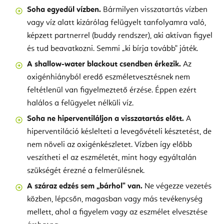
Soha egyedül vízben.
Bármilyen visszatartás vízben
vagy víz alatt kizárólag felügyelt tanfolyamra való,
képzett partnerrel (buddy rendszer), aki aktívan figyel
és tud beavatkozni. Semmi „ki bírja tovább" játék.
A shallow-water blackout csendben érkezik.
Az
oxigénhiányból eredő eszméletvesztésnek nem
feltétlenül van figyelmeztető érzése. Éppen ezért
halálos a felügyelet nélküli víz.
Soha ne hiperventiláljon a visszatartás előtt.
A
hiperventiláció késlelteti a levegővételi késztetést, de
nem növeli az oxigénkészletet. Vízben így előbb
veszítheti el az eszméletét, mint hogy egyáltalán
szükségét érezné a felmerülésnek.
A száraz edzés sem „bárhol" van.
Ne végezze vezetés
közben, lépcsőn, magasban vagy más tevékenység
mellett, ahol a figyelem vagy az eszmélet elvesztése