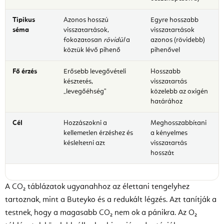
Tipikus
Azonos hosszú
Egyre hosszabb
séma
visszatartások,
visszatartások
fokozatosan
rövidül
a
azonos (rövidebb)
köztük lévő pihenő
pihenővel
Fő érzés
Erősebb levegővételi
Hosszabb
késztetés,
visszatartás
„levegőéhség"
közelebb az oxigén
határához
Cél
Hozzászokni a
Meghosszabbítani
kellemetlen érzéshez és
a kényelmes
késleltetni azt
visszatartás
hosszát
A CO₂ táblázatok ugyanahhoz az élettani tengelyhez
tartoznak, mint a Buteyko és a redukált légzés. Azt tanítják a
testnek, hogy a magasabb CO₂ nem ok a pánikra. Az O₂