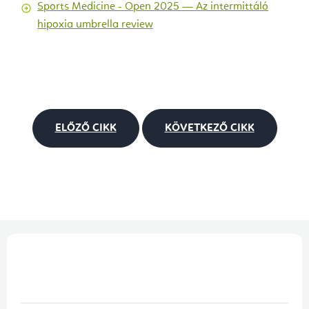
Sports Medicine - Open 2025 — Az intermittáló
hipoxia umbrella review
ELŐZŐ CIKK
KÖVETKEZŐ CIKK
L
á
b
l