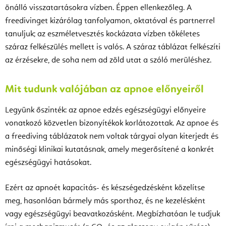
önálló visszatartásokra vízben. Éppen ellenkezőleg. A
freedivinget kizárólag tanfolyamon, oktatóval és partnerrel
tanuljuk; az eszméletvesztés kockázata vízben tökéletes
száraz felkészülés mellett is valós. A száraz táblázat felkészíti
az érzésekre, de soha nem ad zöld utat a szóló merüléshez.
Mit tudunk valójában az apnoe előnyeiről
Legyünk őszinték: az apnoe edzés egészségügyi előnyeire
vonatkozó közvetlen bizonyítékok korlátozottak. Az apnoe és
a freediving táblázatok nem voltak tárgyai olyan kiterjedt és
minőségi klinikai kutatásnak, amely megerősítené a konkrét
egészségügyi hatásokat.
Ezért az apnoét kapacitás- és készségedzésként közelítse
meg, hasonlóan bármely más sporthoz, és ne kezelésként
vagy egészségügyi beavatkozásként. Megbízhatóan le tudjuk