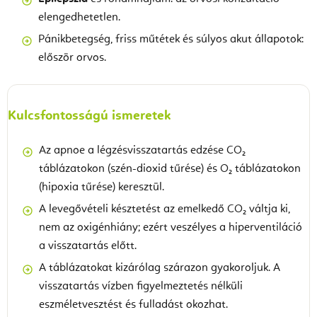
elengedhetetlen.
Pánikbetegség, friss műtétek és súlyos akut állapotok:
először orvos.
Kulcsfontosságú ismeretek
Az apnoe a légzésvisszatartás edzése CO₂
táblázatokon (szén-dioxid tűrése) és O₂ táblázatokon
(hipoxia tűrése) keresztül.
A levegővételi késztetést az emelkedő CO₂ váltja ki,
nem az oxigénhiány; ezért veszélyes a hiperventiláció
a visszatartás előtt.
A táblázatokat kizárólag szárazon gyakoroljuk. A
visszatartás vízben figyelmeztetés nélküli
eszméletvesztést és fulladást okozhat.