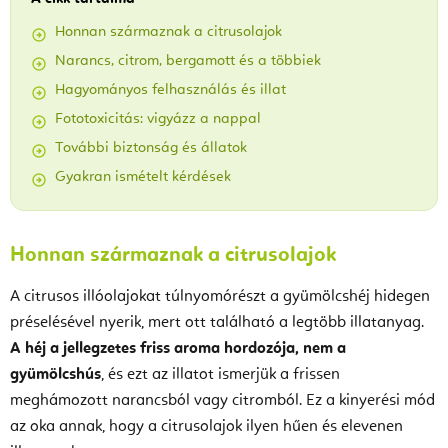
Honnan származnak a citrusolajok
Narancs, citrom, bergamott és a többiek
Hagyományos felhasználás és illat
Fototoxicitás: vigyázz a nappal
További biztonság és állatok
Gyakran ismételt kérdések
Honnan származnak a citrusolajok
A citrusos illóolajokat túlnyomórészt a gyümölcshéj hidegen
préselésével nyerik, mert ott található a legtöbb illatanyag.
A héj a jellegzetes friss aroma hordozója, nem a
gyümölcshús
, és ezt az illatot ismerjük a frissen
meghámozott narancsból vagy citromból. Ez a kinyerési mód
az oka annak, hogy a citrusolajok ilyen hűen és elevenen