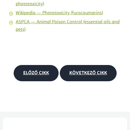
phototoxicity)
Wikipedia — Phototoxicity (furocoumarins)
ASPCA — Animal Poison Control (essential oils and
pets)
ELŐZŐ CIKK
KÖVETKEZŐ CIKK
L