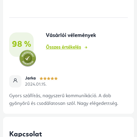
á
b
l
é
Vásárlói vélemények
c
98 %
Összes értékelés
Jarka
2024.01.15.
Gyors szállítás, nagyszerű kommunikáció. A dob
gyönyörű és csodálatosan szól. Nagy elégedettség.
Kapcsolat