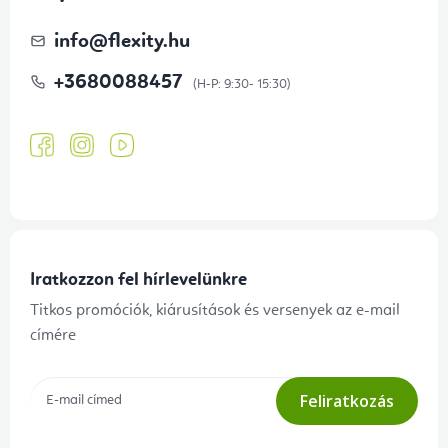
info
@
flexity.hu
+3680088457
Iratkozzon fel hírlevelünkre
Titkos promóciók, kiárusítások és versenyek az e-mail
címére
Feliratkozás