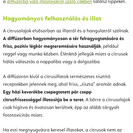
a
diffúzorba való illóolajokról szóló cikkben
találsz tippeket.
Hagyományos felhasználás és illat
A citrusolajok elsősorban az illatról és a hangulatról szólnak.
A diffúzorban hagyományosan a tér felragyogtatására és
friss, pozitív légkör megteremtésére használják
, például
reggel vagy munka közben. Élénkítő jellegük miatt a citrusok
hálás választás a nappaliba vagy a dolgozóba.
A diffúzoron kívül a citrusillatok természetes tisztító
receptekben jelennek meg, ahol friss, „tiszta” aromát adnak.
Egy házi keverékbe csepegtetett pár csepp
citrusfrissességgel illatosítja be a teret
. A bőrre a citrusolajok
csak hígítva és óvatosan kerülnek, épp az alább tárgyalt
fototoxicitás miatt.
Ha esti megnyugvásra keresel illatokat, a citrusok nem az