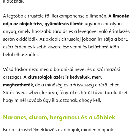
illatoznak.
A legtöbb citrusféle fő illatkomponense a limonén.
A limonén
adja az olajok friss, gyümölcsös illatát
, ugyanakkor olyan
anyag, amely hosszabb tárolás és a levegővel való érintkezés
során oxidálódik. Az oxidált citrusolaj jobban irritálja a bőrt,
ezért érdemes kisebb kiszerelést venni és belátható időn
belül elhasználni.
Vásárláskor nézd meg a botanikai nevet és a származási
országot.
A citrusolajok azért is kedveltek, mert
megfizethetők
, de a minőség és a frissesség eltérő lehet.
Sötét üvegcsében, lezárva, fénytől és hőtől távol tárold őket,
hogy minél tovább úgy illatozzanak, ahogy kell.
Narancs, citrom, bergamott és a többiek
Bár a citrusféléknek közös az alapjuk, minden olajnak