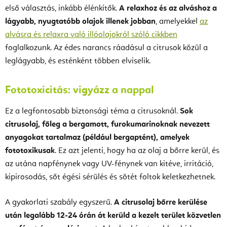
első választás, inkább élénkítők.
A relaxhoz és az alváshoz a
lágyabb, nyugtatóbb olajok illenek jobban
, amelyekkel
az
alvásra és relaxra való illóolajokról szóló cikkben
foglalkozunk. Az édes narancs ráadásul a citrusok közül a
leglágyabb, és esténként többen elviselik.
Fototoxicitás: vigyázz a nappal
Ez a legfontosabb biztonsági téma a citrusoknál.
Sok
citrusolaj, főleg a bergamott, furokumarinoknak nevezett
anyagokat tartalmaz (például bergaptént), amelyek
fototoxikusak
. Ez azt jelenti, hogy ha az olaj a bőrre kerül, és
az utána napfénynek vagy UV-fénynek van kitéve, irritáció,
kipirosodás, sőt égési sérülés és sötét foltok keletkezhetnek.
A gyakorlati szabály egyszerű.
A citrusolaj bőrre kerülése
után legalább 12-24 órán át kerüld a kezelt terület közvetlen