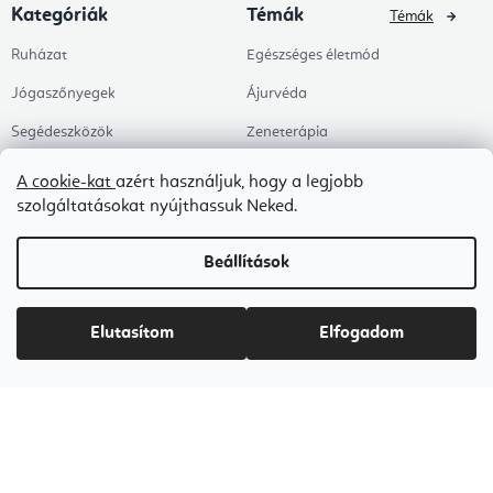
Kategóriák
Témák
Témák
Ruházat
Egészséges életmód
Jógaszőnyegek
Ájurvéda
Segédeszközök
Zeneterápia
Egészség
Jóga
A cookie-kat
azért használjuk, hogy a legjobb
szolgáltatásokat nyújthassuk Neked.
Kiegészítők
Jógastúdióknak
Árengedmények
Pilates
Beállítások
Témák
Munkahely és Home Office
Zen és meditáció
Elutasítom
Elfogadom
Aromaterápia
Egészséges alvás
Kedvenceink
Copyright 2026
Flexity
. Minden jog fenntartva.
Süti beállítások szerkesztése