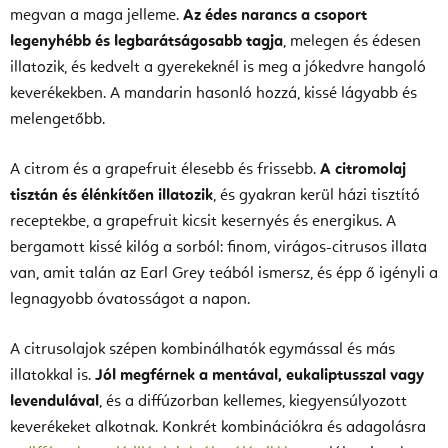
megvan a maga jelleme.
Az édes narancs a csoport
legenyhébb és legbarátságosabb tagja
, melegen és édesen
illatozik, és kedvelt a gyerekeknél is meg a jókedvre hangoló
keverékekben. A mandarin hasonló hozzá, kissé lágyabb és
melengetőbb.
A citrom és a grapefruit élesebb és frissebb.
A citromolaj
tisztán és élénkítően illatozik
, és gyakran kerül házi tisztító
receptekbe, a grapefruit kicsit kesernyés és energikus. A
bergamott kissé kilóg a sorból: finom, virágos-citrusos illata
van, amit talán az Earl Grey teából ismersz, és épp ő igényli a
legnagyobb óvatosságot a napon.
A citrusolajok szépen kombinálhatók egymással és más
illatokkal is.
Jól megférnek a mentával, eukaliptusszal vagy
levendulával
, és a diffúzorban kellemes, kiegyensúlyozott
keverékeket alkotnak. Konkrét kombinációkra és adagolásra