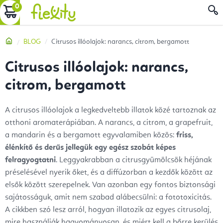
Ugrás
KOSÁR
a
fő
Kezdőlap
BLOG
Citrusos illóolajok: narancs, citrom, bergamott
tartalomhoz
Citrusos illóolajok: narancs,
citrom, bergamott
A citrusos illóolajok a legkedveltebb illatok közé tartoznak az
otthoni aromaterápiában. A narancs, a citrom, a grapefruit,
a mandarin és a bergamott egyvalamiben közös:
friss,
élénkítő és derűs jellegük egy egész szobát képes
felragyogtatni
. Leggyakrabban a citrusgyümölcsök héjának
préselésével nyerik őket, és a diffúzorban a kezdők között az
elsők között szerepelnek. Van azonban egy fontos biztonsági
sajátosságuk, amit nem szabad alábecsülni: a fototoxicitás.
A cikkben szó lesz arról, hogyan illatozik az egyes citrusolaj,
mire használják hagyományosan, és miért kell a bőrre kerülés