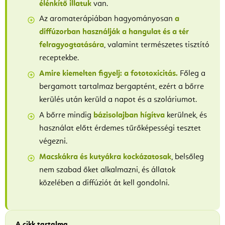
élénkítő illatuk
van.
Az aromaterápiában hagyományosan
a
diffúzorban használják a hangulat és a tér
felragyogtatására
, valamint természetes tisztító
receptekbe.
Amire kiemelten figyelj: a fototoxicitás.
Főleg a
bergamott tartalmaz bergaptént, ezért a bőrre
kerülés után kerüld a napot és a szoláriumot.
A bőrre mindig
bázisolajban hígítva
kerülnek, és
használat előtt érdemes tűrőképességi tesztet
végezni.
Macskákra és kutyákra kockázatosak
, belsőleg
nem szabad őket alkalmazni, és állatok
közelében a diffúziót át kell gondolni.
A cikk tartalma