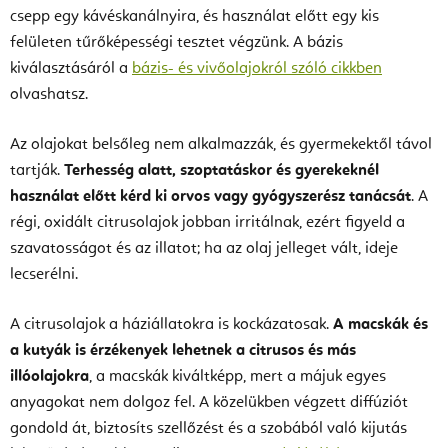
csepp egy kávéskanálnyira, és használat előtt egy kis
felületen tűrőképességi tesztet végzünk. A bázis
kiválasztásáról a
bázis- és vivőolajokról szóló cikkben
olvashatsz.
Az olajokat belsőleg nem alkalmazzák, és gyermekektől távol
tartják.
Terhesség alatt, szoptatáskor és gyerekeknél
használat előtt kérd ki orvos vagy gyógyszerész tanácsát
. A
régi, oxidált citrusolajok jobban irritálnak, ezért figyeld a
szavatosságot és az illatot; ha az olaj jelleget vált, ideje
lecserélni.
A citrusolajok a háziállatokra is kockázatosak.
A macskák és
a kutyák is érzékenyek lehetnek a citrusos és más
illóolajokra
, a macskák kiváltképp, mert a májuk egyes
anyagokat nem dolgoz fel. A közelükben végzett diffúziót
gondold át, biztosíts szellőzést és a szobából való kijutás