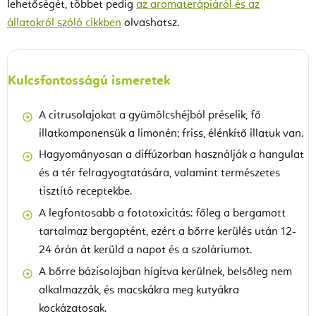
lehetőségét, többet pedig
az aromaterápiáról és az
állatokról szóló cikkben
olvashatsz.
Kulcsfontosságú ismeretek
A citrusolajokat a gyümölcshéjból préselik, fő
illatkomponensük a limonén; friss, élénkítő illatuk van.
Hagyományosan a diffúzorban használják a hangulat
és a tér felragyogtatására, valamint természetes
tisztító receptekbe.
A legfontosabb a fototoxicitás: főleg a bergamott
tartalmaz bergaptént, ezért a bőrre kerülés után 12-
24 órán át kerüld a napot és a szoláriumot.
A bőrre bázisolajban hígítva kerülnek, belsőleg nem
alkalmazzák, és macskákra meg kutyákra
kockázatosak.