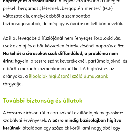
napfényt és a szoláriumot
. A legkockázatosabb a hidegen
préselt bergamott; léteznek „bergaptén-mentes” (FCF)
változatok is, amelyek ebből a szempontból
biztonságosabbak, de még így is óvatosan kell bánni velük.
Az illat levegőbe diffúziójánál nem fenyeget fototoxicitás,
csak az olaj és a bőr közvetlen érintkezésénél napozás előtt.
Ha tehát a citrusokat csak diffundálod, a probléma nem
érint
; figyelni a testre szánt keverékeknél, parfümolajoknál és
a bőrön maradó kozmetikumoknál kell. A hígítást és az
arányokat a
illóolajok hígításáról szóló útmutatónk
tárgyalja.
További biztonság és állatok
A fototoxicitáson túl a citrusoknál az illóolajok megszokott
szabályai érvényesek.
A bőrre mindig bázisolajban hígítva
kerülnek
, általában egy százalék körül, ami nagyjából egy