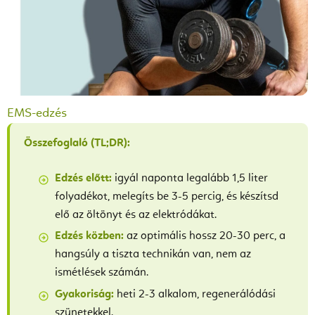
EMS-edzés
Összefoglaló (TL;DR):
Edzés előtt:
igyál naponta legalább 1,5 liter
folyadékot, melegíts be 3-5 percig, és készítsd
elő az öltönyt és az elektródákat.
Edzés közben:
az optimális hossz 20-30 perc, a
hangsúly a tiszta technikán van, nem az
ismétlések számán.
Gyakoriság:
heti 2-3 alkalom, regenerálódási
szünetekkel.