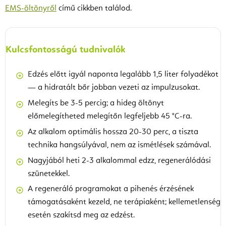
EMS-öltönyről
című cikkben találod.
Kulcsfontosságú tudnivalók
Edzés előtt igyál naponta legalább 1,5 liter folyadékot
— a hidratált bőr jobban vezeti az impulzusokat.
Melegíts be 3-5 percig; a hideg öltönyt
előmelegítheted melegítőn legfeljebb 45 °C-ra.
Az alkalom optimális hossza 20-30 perc, a tiszta
technika hangsúlyával, nem az ismétlések számával.
Nagyjából heti 2-3 alkalommal edzz, regenerálódási
szünetekkel.
A regeneráló programokat a pihenés érzésének
támogatásaként kezeld, ne terápiaként; kellemetlenség
esetén szakítsd meg az edzést.