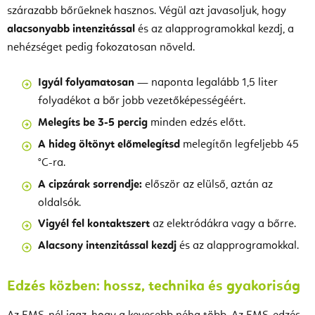
szárazabb bőrűeknek hasznos. Végül azt javasoljuk, hogy
alacsonyabb intenzitással
és az alapprogramokkal kezdj, a
nehézséget pedig fokozatosan növeld.
Igyál folyamatosan
— naponta legalább 1,5 liter
folyadékot a bőr jobb vezetőképességéért.
Melegíts be 3-5 percig
minden edzés előtt.
A hideg öltönyt előmelegítsd
melegítőn legfeljebb 45
°C-ra.
A cipzárak sorrendje:
először az elülső, aztán az
oldalsók.
Vigyél fel kontaktszert
az elektródákra vagy a bőrre.
Alacsony intenzitással kezdj
és az alapprogramokkal.
Edzés közben: hossz, technika és gyakoriság