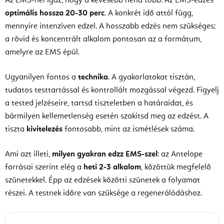
Az EMS-nél igaz, hogy a kevesebb néha több. Az EMS-edzés
optimális hossza
20-30 perc
. A konkrét idő attól függ,
mennyire intenzíven edzel. A hosszabb edzés nem szükséges;
a rövid és koncentrált alkalom pontosan az a formátum,
amelyre az EMS épül.
Ugyanilyen fontos a
technika
. A gyakorlatokat tisztán,
tudatos testtartással és kontrollált mozgással végezd. Figyelj
a tested jelzéseire, tartsd tiszteletben a határaidat, és
bármilyen kellemetlenség esetén szakítsd meg az edzést. A
tiszta
kivitelezés
fontosabb, mint az ismétlések száma.
Ami azt illeti,
milyen gyakran edzz EMS-szel
: az Antelope
forrásai szerint elég a
heti 2-3 alkalom
, közöttük megfelelő
szünetekkel. Épp az edzések közötti szünetek a folyamat
részei. A testnek időre van szüksége a regenerálódáshoz.