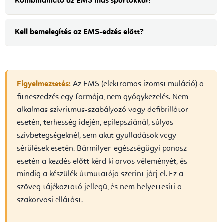
Kombinálható az EMS más sportokkal?
Kell bemelegítés az EMS-edzés előtt?
Figyelmeztetés:
Az EMS (elektromos izomstimuláció) a
fitneszedzés egy formája, nem gyógykezelés. Nem
alkalmas szívritmus-szabályozó vagy defibrillátor
esetén, terhesség idején, epilepsziánál, súlyos
szívbetegségeknél, sem akut gyulladások vagy
sérülések esetén. Bármilyen egészségügyi panasz
esetén a kezdés előtt kérd ki orvos véleményét, és
mindig a készülék útmutatója szerint járj el. Ez a
szöveg tájékoztató jellegű, és nem helyettesíti a
szakorvosi ellátást.