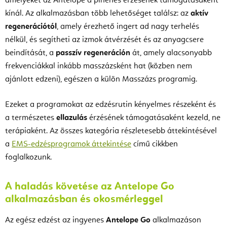
amelyeket az Antelope a pihenés érzésének támogatásaként
kínál. Az alkalmazásban több lehetőséget találsz: az
aktív
regenerációtól
, amely érezhető ingert ad nagy terhelés
nélkül, és segítheti az izmok átvérzését és az anyagcsere
beindítását, a
passzív regeneráción
át, amely alacsonyabb
frekvenciákkal inkább masszázsként hat (közben nem
ajánlott edzeni), egészen a külön Masszázs programig.
Ezeket a programokat az edzésrutin kényelmes részeként és
a természetes
ellazulás
érzésének támogatásaként kezeld, ne
terápiaként. Az összes kategória részletesebb áttekintésével
a
EMS-edzésprogramok áttekintése
című cikkben
foglalkozunk.
A haladás követése az Antelope Go
alkalmazásban és okosmérleggel
Az egész edzést az ingyenes
Antelope Go
alkalmazáson