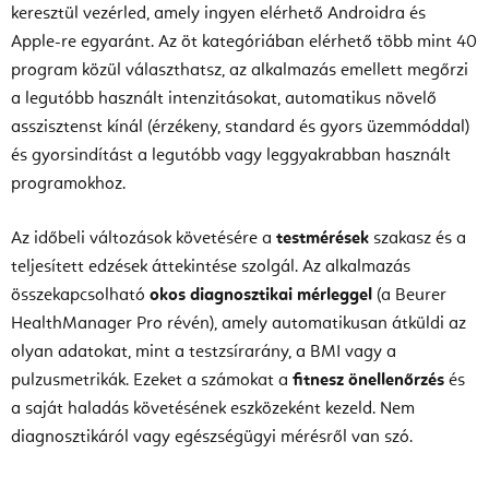
keresztül vezérled, amely ingyen elérhető Androidra és
Apple-re egyaránt. Az öt kategóriában elérhető több mint 40
program közül választhatsz, az alkalmazás emellett megőrzi
a legutóbb használt intenzitásokat, automatikus növelő
asszisztenst kínál (érzékeny, standard és gyors üzemmóddal)
és gyorsindítást a legutóbb vagy leggyakrabban használt
programokhoz.
Az időbeli változások követésére a
testmérések
szakasz és a
teljesített edzések áttekintése szolgál. Az alkalmazás
összekapcsolható
okos diagnosztikai mérleggel
(a Beurer
HealthManager Pro révén), amely automatikusan átküldi az
olyan adatokat, mint a testzsírarány, a BMI vagy a
pulzusmetrikák. Ezeket a számokat a
fitnesz önellenőrzés
és
a saját haladás követésének eszközeként kezeld. Nem
diagnosztikáról vagy egészségügyi mérésről van szó.