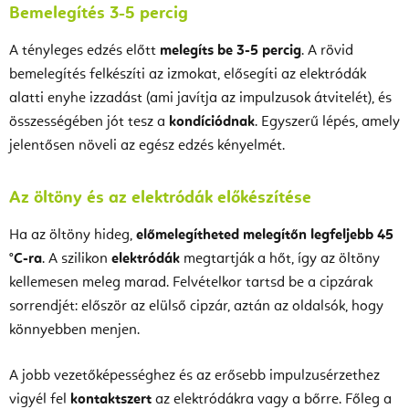
Bemelegítés 3-5 percig
A tényleges edzés előtt
melegíts be 3-5 percig
. A rövid
bemelegítés felkészíti az izmokat, elősegíti az elektródák
alatti enyhe izzadást (ami javítja az impulzusok átvitelét), és
összességében jót tesz a
kondíciódnak
. Egyszerű lépés, amely
jelentősen növeli az egész edzés kényelmét.
Az öltöny és az elektródák előkészítése
Ha az öltöny hideg,
előmelegítheted melegítőn legfeljebb 45
°C-ra
. A szilikon
elektródák
megtartják a hőt, így az öltöny
kellemesen meleg marad. Felvételkor tartsd be a cipzárak
sorrendjét: először az elülső cipzár, aztán az oldalsók, hogy
könnyebben menjen.
A jobb vezetőképességhez és az erősebb impulzusérzethez
vigyél fel
kontaktszert
az elektródákra vagy a bőrre. Főleg a