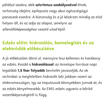
például azokra, akik
szívritmus-szabályozóval
élnek,
terhesség idejére, epilepszia vagy akut egészségügyi
panaszok esetére. A biztonság és a jó közérzet mindig az első
helyen áll, és ez adja az alapot, amelyre
az
ellenállóképességhez vezető utad
épül.
Edzés előtt: hidratálás, bemelegítés és az
elektródák előkészítése
A jó előkészület dönti el, mennyire lesz kellemes és hatékony
az edzés. Kezdd a
hidratálással
: az Antelope forrásai napi
legalább
1,5 liter folyadék
bevitelét javasolják. Az ok
technikai: a megfelelően hidratált bőr jobban vezeti az
elektromosságot, így az impulzusok könnyebben jutnak át, és
az edzés kényelmesebb. Az EMS-edzés ugyanis a bőröd
vezetőképességétől is függ.