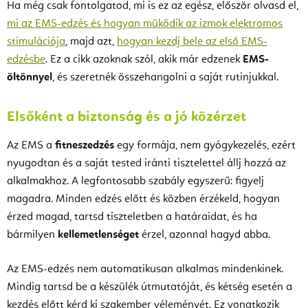
Ha még csak fontolgatod, mi is ez az egész, először olvasd el,
mi az EMS-edzés és hogyan működik az izmok elektromos
stimulációja
, majd azt,
hogyan kezdj bele az első EMS-
edzésbe
. Ez a cikk azoknak szól, akik már edzenek
EMS-
öltönnyel
, és szeretnék összehangolni a saját rutinjukkal.
Elsőként a biztonság és a jó közérzet
Az EMS a
fitneszedzés
egy formája, nem gyógykezelés, ezért
nyugodtan és a saját tested iránti tisztelettel állj hozzá az
alkalmakhoz. A legfontosabb szabály egyszerű: figyelj
magadra. Minden edzés előtt és közben érzékeld, hogyan
érzed magad, tartsd tiszteletben a határaidat, és ha
bármilyen
kellemetlenséget
érzel, azonnal hagyd abba.
Az EMS-edzés nem automatikusan alkalmas mindenkinek.
Mindig tartsd be a készülék útmutatóját, és kétség esetén a
kezdés előtt kérd ki szakember véleményét. Ez vonatkozik