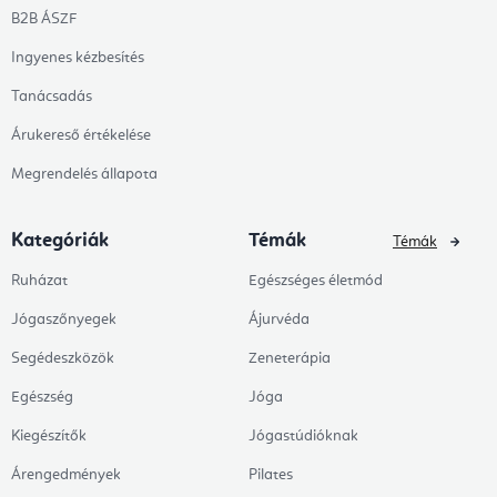
B2B ÁSZF
Ingyenes kézbesítés
Tanácsadás
Árukereső értékelése
Megrendelés állapota
Kategóriák
Témák
Témák
Ruházat
Egészséges életmód
Jógaszőnyegek
Ájurvéda
Segédeszközök
Zeneterápia
Egészség
Jóga
Kiegészítők
Jógastúdióknak
Árengedmények
Pilates