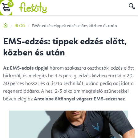
Ugrás
KOSÁR
a
fő
Kezdőlap
BLOG
EMS-edzés: tippek edzés előtt, közben és után
tartalomhoz
EMS-edzés: tippek edzés előtt,
közben és után
Az EMS-edzés tippjei
három szakaszra oszthatók: edzés előtt
hidratálj és melegíts be 3-5 percig, edzés közben tartsd a 20-
30 perces hosszt és a tiszta technikát, utána pedig adj időt a
regenerálódásra. A heti 2-3 alkalom megfelelő szünetekkel
bőven elég az
Antelope öltönnyel végzett EMS-edzéshez
.