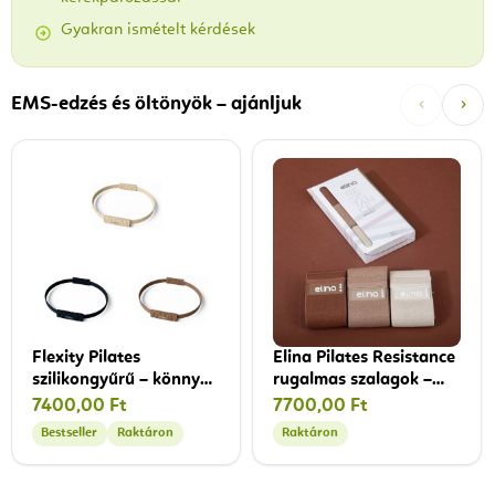
Gyakran ismételt kérdések
‹
›
EMS-edzés és öltönyök – ajánljuk
Flexity Pilates
Elina Pilates Resistance
szilikongyűrű – könnyű
rugalmas szalagok –
ellenállású
különböző erősségű
7400,00 Ft
7700,00 Ft
pilatesgyűrű, 34 cm
ellenállási szalagok
Bestseller
Raktáron
Raktáron