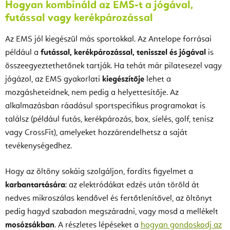
Hogyan kombináld az EMS-t a jógával,
futással vagy kerékpározással
Az EMS jól kiegészül más sportokkal. Az Antelope forrásai
például a
futással, kerékpározással, tenisszel és jógával
is
összeegyeztethetőnek tartják. Ha tehát már pilatesezel vagy
jógázol, az EMS gyakorlati
kiegészítője
lehet a
mozgásheteidnek, nem pedig a helyettesítője. Az
alkalmazásban ráadásul sportspecifikus programokat is
találsz (például futás, kerékpározás, box, síelés, golf, tenisz
vagy CrossFit), amelyeket hozzárendelhetsz a saját
tevékenységedhez.
Hogy az öltöny sokáig szolgáljon, fordíts figyelmet a
karbantartására
: az elektródákat edzés után töröld át
nedves mikroszálas kendővel és fertőtlenítővel, az öltönyt
pedig hagyd szabadon megszáradni, vagy mosd a mellékelt
mosózsákban
. A részletes lépéseket a
hogyan gondoskodj az