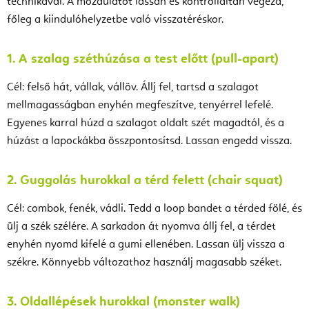
technikával. A mozdulatot lassan és kontrolláltan végezd,
főleg a kiindulóhelyzetbe való visszatéréskor.
1. A szalag széthúzása a test előtt (pull-apart)
Cél: felső hát, vállak, vállöv. Állj fel, tartsd a szalagot
mellmagasságban enyhén megfeszítve, tenyérrel lefelé.
Egyenes karral húzd a szalagot oldalt szét magadtól, és a
húzást a lapockákba összpontosítsd. Lassan engedd vissza.
2. Guggolás hurokkal a térd felett (chair squat)
Cél: combok, fenék, vádli. Tedd a loop bandet a térded fölé, és
ülj a szék szélére. A sarkadon át nyomva állj fel, a térdet
enyhén nyomd kifelé a gumi ellenében. Lassan ülj vissza a
székre. Könnyebb változathoz használj magasabb széket.
3. Oldallépések hurokkal (monster walk)