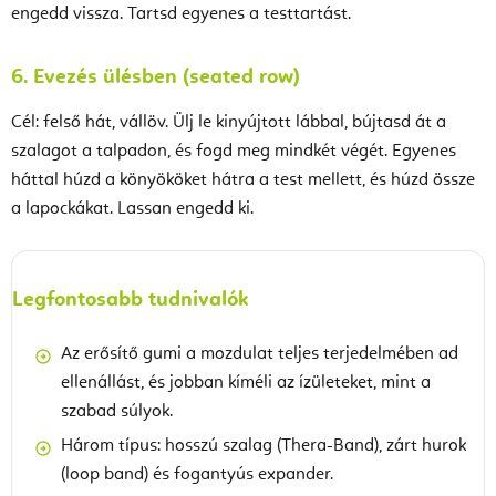
engedd vissza. Tartsd egyenes a testtartást.
6. Evezés ülésben (seated row)
Cél: felső hát, vállöv. Ülj le kinyújtott lábbal, bújtasd át a
szalagot a talpadon, és fogd meg mindkét végét. Egyenes
háttal húzd a könyököket hátra a test mellett, és húzd össze
a lapockákat. Lassan engedd ki.
Legfontosabb tudnivalók
Az erősítő gumi a mozdulat teljes terjedelmében ad
ellenállást, és jobban kíméli az ízületeket, mint a
szabad súlyok.
Három típus: hosszú szalag (Thera-Band), zárt hurok
(loop band) és fogantyús expander.