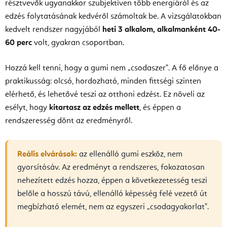
résztvevők ugyanakkor szubjektíven több energiáról és az
edzés folytatásának kedvéről számoltak be. A vizsgálatokban
kedvelt rendszer nagyjából
heti 3 alkalom, alkalmanként 40-
60 perc
volt, gyakran csoportban.
Hozzá kell tenni, hogy a gumi nem „csodaszer". A fő előnye a
praktikusság: olcsó, hordozható, minden fittségi szinten
elérhető, és lehetővé teszi az otthoni edzést. Ez növeli az
esélyt, hogy
kitartasz az edzés mellett
, és éppen a
rendszeresség dönt az eredményről.
Reális elvárások:
az ellenálló gumi eszköz, nem
gyorsítósáv. Az eredményt a rendszeres, fokozatosan
nehezített edzés hozza, éppen a következetesség teszi
belőle a hosszú távú, ellenálló képesség felé vezető út
megbízható elemét, nem az egyszeri „csodagyakorlat".