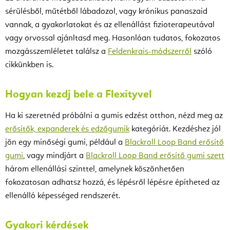
sérülésből, műtétből lábadozol, vagy krónikus panaszaid
vannak, a gyakorlatokat és az ellenállást fizioterapeutával
vagy orvossal ajánltasd meg. Hasonlóan tudatos, fokozatos
mozgásszemléletet találsz a
Feldenkrais-módszerről
szóló
cikkünkben is.
Hogyan kezdj bele a Flexityvel
Ha ki szeretnéd próbálni a gumis edzést otthon, nézd meg az
erősítők, expanderek és edzőgumik
kategóriát. Kezdéshez jól
jön egy minőségi gumi, például a
Blackroll Loop Band erősítő
gumi
, vagy mindjárt a
Blackroll Loop Band erősítő gumi szett
három ellenállási szinttel, amelynek köszönhetően
fokozatosan adhatsz hozzá, és lépésről lépésre építheted az
ellenálló képességed rendszerét.
Gyakori kérdések