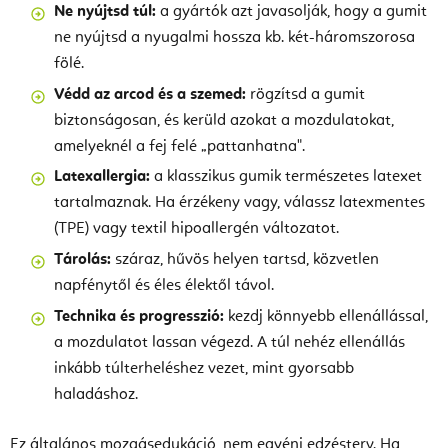
Ne nyújtsd túl:
a gyártók azt javasolják, hogy a gumit
ne nyújtsd a nyugalmi hossza kb. két-háromszorosa
fölé.
Védd az arcod és a szemed:
rögzítsd a gumit
biztonságosan, és kerüld azokat a mozdulatokat,
amelyeknél a fej felé „pattanhatna".
Latexallergia:
a klasszikus gumik természetes latexet
tartalmaznak. Ha érzékeny vagy, válassz latexmentes
(TPE) vagy textil hipoallergén változatot.
Tárolás:
száraz, hűvös helyen tartsd, közvetlen
napfénytől és éles élektől távol.
Technika és progresszió:
kezdj könnyebb ellenállással,
a mozdulatot lassan végezd. A túl nehéz ellenállás
inkább túlterheléshez vezet, mint gyorsabb
haladáshoz.
Ez általános mozgásedukáció, nem egyéni edzésterv. Ha