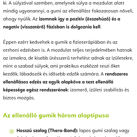
ki. A súlyzóval szemben, amelynek súlya a mozdulat alatt
mindig ugyanannyi, a gumi az ellenállást fokozatosan növeli,
ahogy nyúlik. Az
izomnak így a pozitív (összehúzó) és a
negatív (visszatérő) fázisban is dolgoznia kell
.
Éppen ezért kedveltek a gumik a fizioterápiában és az
otthoni edzésben is. A mozdulat teljes terjedelmében hatnak
az izmokra, de kisebb ütésszerű terhelést adnak az ízületekre,
mint a szabad súlyok, ami praktikus eszközzé teszi őket
kezdők, lábadozók és idősebb edzők számára. A
rendszeres
ellenállásos edzés az egyik alapköve a test ellenálló
képessége egész rendszerének
: izomerő, ízületi stabilitás és
biztos mozgás.
Az ellenálló gumik három alaptípusa
Hosszú szalag (Thera-Band):
lapos gumi szalag vagy