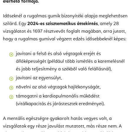
elérhető formája.
Időseknél a rugalmas gumik bizonyítéki alapja meglehetősen
szilárd. Egy
2024-es szisztematikus áttekintés
, amely 28
vizsgálatot és 1697 résztvevőt foglalt magában, arra jutott,
hogy a rugalmas gumival végzett edzés idősebbeknél képes:
javítani a felső és alsó végtagok erejét és
állóképességét (például több ismétlés a karemelésnél
és jobb teljesítmény a székből való felállásnál),
javítani az egyensúlyt,
növelni az alsó végtagok hajlékonyságát,
támogatni a kardiopulmonális működést
(vitálkapacitás és járástesztek eredményei).
A mentális egészségre gyakorolt hatás vegyes volt, a
vizsgálatok egy része javulást mutatott, más része nem. A