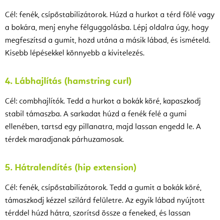
Cél: fenék, csípőstabilizátorok. Húzd a hurkot a térd fölé vagy
a bokára, menj enyhe félguggolásba. Lépj oldalra úgy, hogy
megfeszítsd a gumit, hozd utána a másik lábad, és ismételd.
Kisebb lépésekkel könnyebb a kivitelezés.
4. Lábhajlítás (hamstring curl)
Cél: combhajlítók. Tedd a hurkot a bokák köré, kapaszkodj
stabil támaszba. A sarkadat húzd a fenék felé a gumi
ellenében, tartsd egy pillanatra, majd lassan engedd le. A
térdek maradjanak párhuzamosak.
5. Hátralendítés (hip extension)
Cél: fenék, csípőstabilizátorok. Tedd a gumit a bokák köré,
támaszkodj kézzel szilárd felületre. Az egyik lábad nyújtott
térddel húzd hátra, szorítsd össze a feneked, és lassan