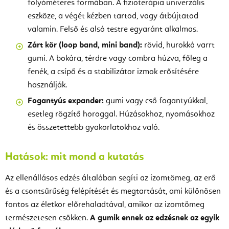
folyóméteres formában. A fizioterápia univerzális
eszköze, a végét kézben tartod, vagy átbújtatod
valamin. Felső és alsó testre egyaránt alkalmas.
Zárt kör (loop band, mini band):
rövid, hurokká varrt
gumi. A bokára, térdre vagy combra húzva, főleg a
fenék, a csípő és a stabilizátor izmok erősítésére
használják.
Fogantyús expander:
gumi vagy cső fogantyúkkal,
esetleg rögzítő horoggal. Húzásokhoz, nyomásokhoz
és összetettebb gyakorlatokhoz való.
Hatások: mit mond a kutatás
Az ellenállásos edzés általában segíti az izomtömeg, az erő
és a csontsűrűség felépítését és megtartását, ami különösen
fontos az életkor előrehaladtával, amikor az izomtömeg
természetesen csökken.
A gumik ennek az edzésnek az egyik