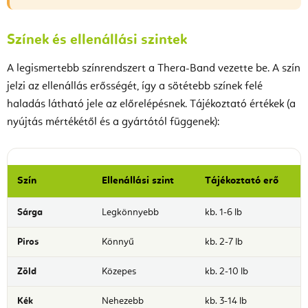
Színek és ellenállási szintek
A legismertebb színrendszert a Thera-Band vezette be. A szín
jelzi az ellenállás erősségét, így a sötétebb színek felé
haladás látható jele az előrelépésnek. Tájékoztató értékek (a
nyújtás mértékétől és a gyártótól függenek):
Szín
Ellenállási szint
Tájékoztató erő
Sárga
Legkönnyebb
kb. 1-6 lb
Piros
Könnyű
kb. 2-7 lb
Zöld
Közepes
kb. 2-10 lb
Kék
Nehezebb
kb. 3-14 lb