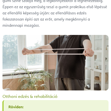
gumi színe szabja meg, a legkönnyebbtől a legnehezebbig.
Éppen ez az egyszerűség teszi a gumit praktikus első lépéssé
az ellenálló képesség útján: az ellenállásos edzés
fokozatosan építi azt az erőt, amely megkönnyíti a
mindennapi mozgást.
Otthoni edzés & rehabilitáció
Röviden: