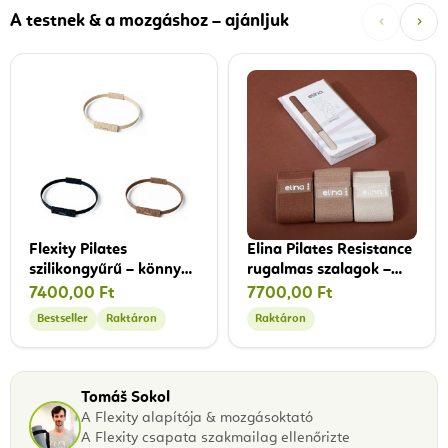
‹
›
A testnek & a mozgáshoz – ajánljuk
Flexity Pilates
Elina Pilates Resistance
szilikongyűrű – könnyű
rugalmas szalagok –
ellenállású
különböző erősségű
7400,00 Ft
7700,00 Ft
pilatesgyűrű, 34 cm
ellenállási szalagok
Bestseller
Raktáron
Raktáron
Tomáš Sokol
A Flexity alapítója & mozgásoktató
A Flexity csapata szakmailag ellenőrizte