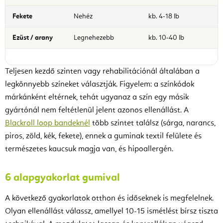
Fekete
Nehéz
kb. 4-18 lb
Ezüst / arany
Legnehezebb
kb. 10-40 lb
Teljesen kezdő szinten vagy rehabilitációnál általában a
legkönnyebb színeket választják. Figyelem: a színkódok
márkánként eltérnek, tehát ugyanaz a szín egy másik
gyártónál nem feltétlenül jelent azonos ellenállást. A
Blackroll loop bandeknél
több szintet találsz (sárga, narancs,
piros, zöld, kék, fekete), ennek a guminak textil felülete és
természetes kaucsuk magja van, és hipoallergén.
6 alapgyakorlat gumival
A következő gyakorlatok otthon és időseknek is megfelelnek.
Olyan ellenállást válassz, amellyel 10-15 ismétlést bírsz tiszta