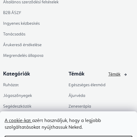
Általános szerződési feltételek
B2B ÁSZF
Ingyenes kézbesítés
Tanácsadás
Árukereső értékelése
Megrendelés állapota
Kategóriák
Témák
Témák
Ruházat
Egészséges életmód
Jógaszőnyegek
Ájurvéda
Segédeszközök
Zeneterápia
Egészség
Jóga
A cookie-kat
azért használjuk, hogy a legjobb
szolgáltatásokat nyújthassuk Neked.
Kiegészítők
Jógastúdióknak