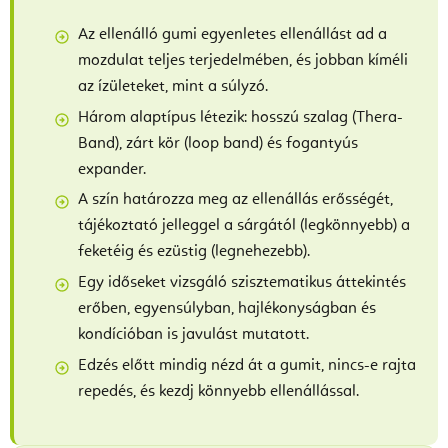
Az ellenálló gumi egyenletes ellenállást ad a
mozdulat teljes terjedelmében, és jobban kíméli
az ízületeket, mint a súlyzó.
Három alaptípus létezik: hosszú szalag (Thera-
Band), zárt kör (loop band) és fogantyús
expander.
A szín határozza meg az ellenállás erősségét,
tájékoztató jelleggel a sárgától (legkönnyebb) a
feketéig és ezüstig (legnehezebb).
Egy időseket vizsgáló szisztematikus áttekintés
erőben, egyensúlyban, hajlékonyságban és
kondícióban is javulást mutatott.
Edzés előtt mindig nézd át a gumit, nincs-e rajta
repedés, és kezdj könnyebb ellenállással.