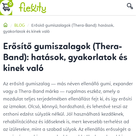
Ugrás
KOSÁR
a
fő
Kezdőlap
BLOG
Erősítő gumiszalagok (Thera-Band): hatások,
tartalomhoz
gyakorlatok és kinek való
Erősítő gumiszalagok (Thera-
Band): hatások, gyakorlatok és
kinek való
Az erősítő gumiszalag — más néven ellenálló gumi, expander
vagy a Thera-Band márka — rugalmas eszköz, amely a
mozdulat teljes terjedelmében ellenállást fejt ki, és így erősíti
az izmokat. Olcsó, könnyű, hordozható, és lehetővé teszi az
otthoni edzést súlyzók nélkül. Jól használható kezdőknek,
rehabilitációhoz és időseknek is, mert kevesebb terhelést ad
az ízületekre, mint a szabad súlyok. Az ellenállás erősségét a