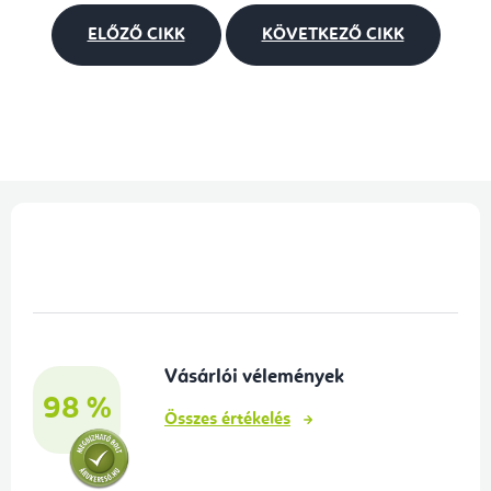
ELŐZŐ CIKK
KÖVETKEZŐ CIKK
L
á
b
l
é
Vásárlói vélemények
c
98 %
Összes értékelés