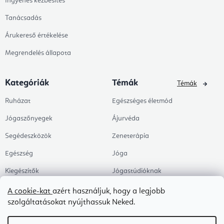
Ingyenes kézbesítés
Tanácsadás
Árukereső értékelése
Megrendelés állapota
Kategóriák
Témák
Témák
Ruházat
Egészséges életmód
Jógaszőnyegek
Ájurvéda
Segédeszközök
Zeneterápia
Egészség
Jóga
Kiegészítők
Jógastúdióknak
Árengedmények
Pilates
A cookie-kat
azért használjuk, hogy a legjobb
szolgáltatásokat nyújthassuk Neked.
Témák
Munkahely és Home Office
Zen és meditáció