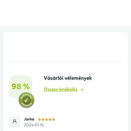
L
á
b
l
é
Vásárlói vélemények
c
98 %
Összes értékelés
Jarka
2024.01.15.