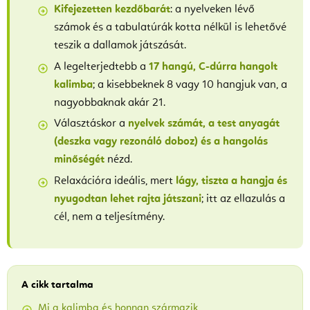
Kifejezetten kezdőbarát
: a nyelveken lévő
számok és a tabulatúrák kotta nélkül is lehetővé
teszik a dallamok játszását.
A legelterjedtebb a
17 hangú, C-dúrra hangolt
kalimba
; a kisebbeknek 8 vagy 10 hangjuk van, a
nagyobbaknak akár 21.
Választáskor a
nyelvek számát, a test anyagát
(deszka vagy rezonáló doboz) és a hangolás
minőségét
nézd.
Relaxációra ideális, mert
lágy, tiszta a hangja és
nyugodtan lehet rajta játszani
; itt az ellazulás a
cél, nem a teljesítmény.
A cikk tartalma
Mi a kalimba és honnan származik