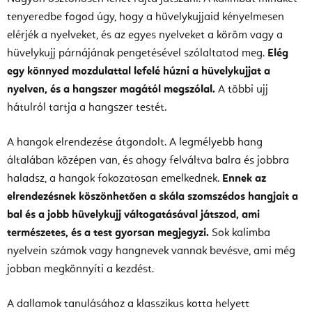
tenyeredbe fogod úgy, hogy a hüvelykujjaid kényelmesen
elérjék a nyelveket, és az egyes nyelveket a köröm vagy a
hüvelykujj párnájának pengetésével szólaltatod meg.
Elég
egy könnyed mozdulattal lefelé húzni a hüvelykujjat a
nyelven, és a hangszer magától megszólal.
A többi ujj
hátulról tartja a hangszer testét.
A hangok elrendezése átgondolt. A legmélyebb hang
általában középen van, és ahogy felváltva balra és jobbra
haladsz, a hangok fokozatosan emelkednek.
Ennek az
elrendezésnek köszönhetően a skála szomszédos hangjait a
bal és a jobb hüvelykujj váltogatásával játszod, ami
természetes, és a test gyorsan megjegyzi.
Sok kalimba
nyelvein számok vagy hangnevek vannak bevésve, ami még
jobban megkönnyíti a kezdést.
A dallamok tanulásához a klasszikus kotta helyett