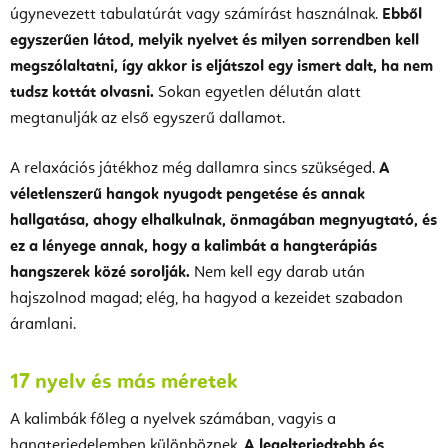
úgynevezett tabulatúrát vagy számírást használnak.
Ebből
egyszerűen látod, melyik nyelvet és milyen sorrendben kell
megszólaltatni, így akkor is eljátszol egy ismert dalt, ha nem
tudsz kottát olvasni.
Sokan egyetlen délután alatt
megtanulják az első egyszerű dallamot.
A relaxációs játékhoz még dallamra sincs szükséged.
A
véletlenszerű hangok nyugodt pengetése és annak
hallgatása, ahogy elhalkulnak, önmagában megnyugtató, és
ez a lényege annak, hogy a kalimbát a hangterápiás
hangszerek közé sorolják.
Nem kell egy darab után
hajszolnod magad; elég, ha hagyod a kezeidet szabadon
áramlani.
17 nyelv és más méretek
A kalimbák főleg a nyelvek számában, vagyis a
hangterjedelemben különböznek.
A legelterjedtebb és