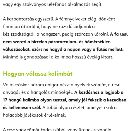
vagy egy szokványos telefonos alkalmazás segít.
A karbantartás egyszerű. A fémnyelveket elég időnként
finoman áttörölni, hogy ne rozsdásodjanak a
kézizzadtságtól, a hangszert pedig szárazon tárolni.
A fa test
nem szereti a hirtelen páratartalom- és hőmérséklet-
változásokat, ezért ne hagyd a napon vagy a fűtés mellett.
Minimális gondozással a kalimba hosszú évekig kitart.
Hogyan válassz kalimbát
Választáskor három dolgot nézz: a nyelvek számát, a test
anyagát és a hangolás minőségét.
A kezdéshez a legjobb a
17 hangú kalimba olyan testtel, amely jól fekszik a kezedben
és kellemesen szól.
A többi olyan részlet, amelyet csak a
haladóbb játékosok értékelnek.
A test vagy tömör fadeszkából, vagy üreges rezonáló