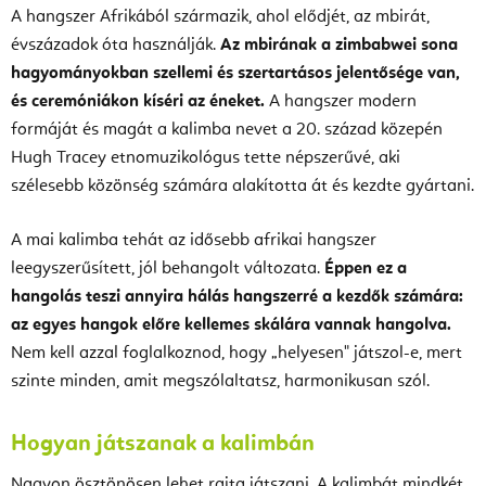
A hangszer Afrikából származik, ahol elődjét, az mbirát,
évszázadok óta használják.
Az mbirának a zimbabwei sona
hagyományokban szellemi és szertartásos jelentősége van,
és ceremóniákon kíséri az éneket.
A hangszer modern
formáját és magát a kalimba nevet a 20. század közepén
Hugh Tracey etnomuzikológus tette népszerűvé, aki
szélesebb közönség számára alakította át és kezdte gyártani.
A mai kalimba tehát az idősebb afrikai hangszer
leegyszerűsített, jól behangolt változata.
Éppen ez a
hangolás teszi annyira hálás hangszerré a kezdők számára:
az egyes hangok előre kellemes skálára vannak hangolva.
Nem kell azzal foglalkoznod, hogy „helyesen" játszol-e, mert
szinte minden, amit megszólaltatsz, harmonikusan szól.
Hogyan játszanak a kalimbán
Nagyon ösztönösen lehet rajta játszani. A kalimbát mindkét