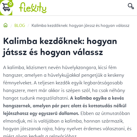
Ugrás
KOSÁR
a
fő
Kezdőlap
BLOG
Kalimba kezdőknek: hogyan játssz és hogyan válassz
tartalomhoz
Kalimba kezdőknek: hogyan
játssz és hogyan válassz
A kalimba, közismert nevén hüvelykzongora, kicsi fém
hangszer, amelyen a hüvelykujjakkal pengetjük a keskeny
fémnyelveket. A teljesen kezdők egyik legbarátságosabb
hangszere, mert már akkor is szépen szól, ha csak néhány
hangot tudunk megszólaltatni.
A kalimba egyike a kevés
hangszernek, amelyen pár perc alatt és kottatudás nélkül
lejátszhatsz egy egyszerű dallamot.
Ebben az útmutatóban
elmondjuk, mi is valójában a kalimba, honnan származik,
hogyan játszanak rajta, hány nyelvet érdemes választani, és
miért olyan kedvelt a relaxációhoz.