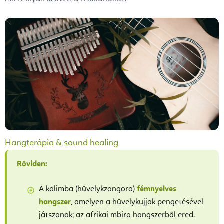
Hangterápia & sound healing
Röviden:
A kalimba (hüvelykzongora)
fémnyelves
hangszer
, amelyen a hüvelykujjak pengetésével
játszanak; az afrikai mbira hangszerből ered.