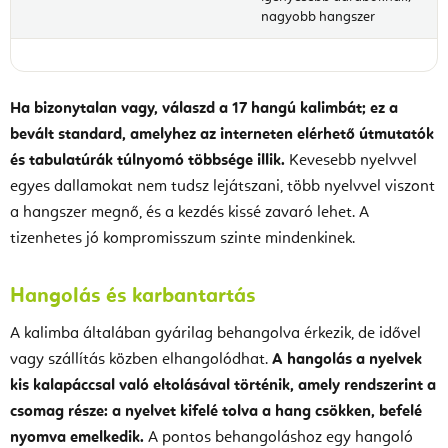
nagyobb hangszer
Ha bizonytalan vagy, válaszd a 17 hangú kalimbát; ez a
bevált standard, amelyhez az interneten elérhető útmutatók
és tabulatúrák túlnyomó többsége illik.
Kevesebb nyelvvel
egyes dallamokat nem tudsz lejátszani, több nyelvvel viszont
a hangszer megnő, és a kezdés kissé zavaró lehet. A
tizenhetes jó kompromisszum szinte mindenkinek.
Hangolás és karbantartás
A kalimba általában gyárilag behangolva érkezik, de idővel
vagy szállítás közben elhangolódhat.
A hangolás a nyelvek
kis kalapáccsal való eltolásával történik, amely rendszerint a
csomag része: a nyelvet kifelé tolva a hang csökken, befelé
nyomva emelkedik.
A pontos behangoláshoz egy hangoló