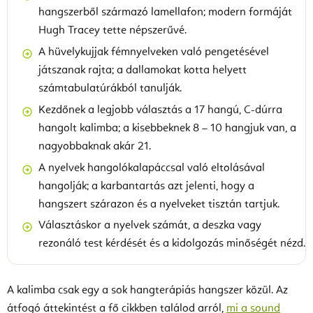
hangszerből származó lamellafon; modern formáját
Hugh Tracey tette népszerűvé.
A hüvelykujjak fémnyelveken való pengetésével
játszanak rajta; a dallamokat kotta helyett
számtabulatúrákból tanulják.
Kezdőnek a legjobb választás a 17 hangú, C-dúrra
hangolt kalimba; a kisebbeknek 8 – 10 hangjuk van, a
nagyobbaknak akár 21.
A nyelvek hangolókalapáccsal való eltolásával
hangolják; a karbantartás azt jelenti, hogy a
hangszert szárazon és a nyelveket tisztán tartjuk.
Választáskor a nyelvek számát, a deszka vagy
rezonáló test kérdését és a kidolgozás minőségét nézd.
A kalimba csak egy a sok hangterápiás hangszer közül. Az
átfogó áttekintést a fő cikkben találod arról,
mi a sound