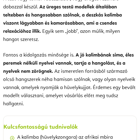
dobozzal készül.
Az üreges testű modellek általában
teltebben és hangosabban szólnak, a deszkás kalimba
viszont lágyabban és kamarásabban, ami a csendes
relaxációhoz illik.
Egyik sem „jobb", azon múlik, milyen
hangot szeretsz.
Fontos a kidolgozás minősége is.
A jó kalimbának sima, éles
peremek nélküli nyelvei vannak, tartja a hangolást, és a
nyelvek nem zörögnek.
Az ismeretlen forrásból származó
olcsó hangszerek néha hamisan szólnak, vagy olyan nyelveik
vannak, amelyek nyomják a hüvelykujjat. Érdemes egy bevált
modellt választani, amelyet vásárlás előtt meg tudsz
hallgatni.
Kulcsfontosságú tudnivalók
A kalimba (hüvelykzongora) az afrikai mbira