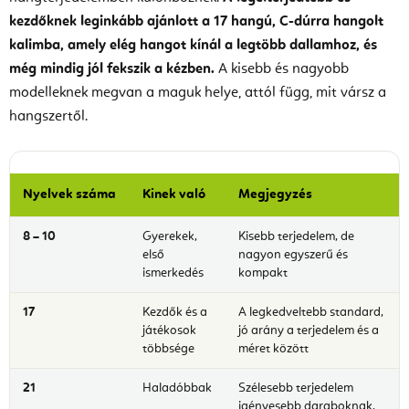
kezdőknek leginkább ajánlott a 17 hangú, C-dúrra hangolt
kalimba, amely elég hangot kínál a legtöbb dallamhoz, és
még mindig jól fekszik a kézben.
A kisebb és nagyobb
modelleknek megvan a maguk helye, attól függ, mit vársz a
hangszertől.
Nyelvek száma
Kinek való
Megjegyzés
8 – 10
Gyerekek,
Kisebb terjedelem, de
első
nagyon egyszerű és
ismerkedés
kompakt
17
Kezdők és a
A legkedveltebb standard,
játékosok
jó arány a terjedelem és a
többsége
méret között
21
Haladóbbak
Szélesebb terjedelem
igényesebb daraboknak,