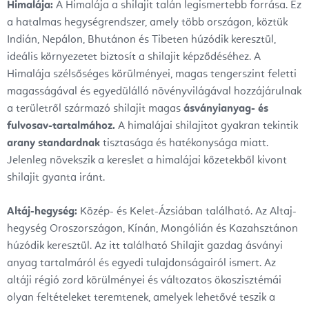
Himalája:
A Himalája a shilajit talán legismertebb forrása. Ez
a hatalmas hegységrendszer, amely több országon, köztük
Indián, Nepálon, Bhutánon és Tibeten húzódik keresztül,
ideális környezetet biztosít a shilajit képződéséhez. A
Himalája szélsőséges körülményei, magas tengerszint feletti
magasságával és egyedülálló növényvilágával hozzájárulnak
a területről származó shilajit magas
ásványianyag- és
fulvosav-tartalmához.
A himalájai shilajitot gyakran tekintik
arany standardnak
tisztasága és hatékonysága miatt.
Jelenleg növekszik a kereslet a himalájai kőzetekből kivont
shilajit gyanta iránt.
Altáj-hegység:
Közép- és Kelet-Ázsiában található. Az Altaj-
hegység Oroszországon, Kínán, Mongólián és Kazahsztánon
húzódik keresztül. Az itt található Shilajit gazdag ásványi
anyag tartalmáról és egyedi tulajdonságairól ismert. Az
altáji régió zord körülményei és változatos ökoszisztémái
olyan feltételeket teremtenek, amelyek lehetővé teszik a