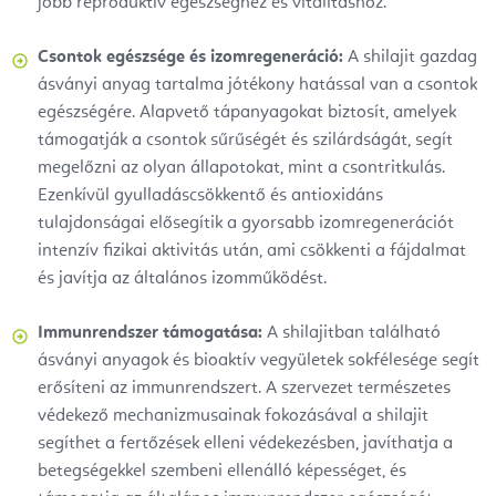
jobb reproduktív egészséghez és vitalitáshoz.
Csontok egészsége és izomregeneráció:
A shilajit gazdag
ásványi anyag tartalma jótékony hatással van a csontok
egészségére. Alapvető tápanyagokat biztosít, amelyek
támogatják a csontok sűrűségét és szilárdságát, segít
megelőzni az olyan állapotokat, mint a csontritkulás.
Ezenkívül gyulladáscsökkentő és antioxidáns
tulajdonságai elősegítik a gyorsabb izomregenerációt
intenzív fizikai aktivitás után, ami csökkenti a fájdalmat
és javítja az általános izomműködést.
Immunrendszer támogatása:
A shilajitban található
ásványi anyagok és bioaktív vegyületek sokfélesége segít
erősíteni az immunrendszert. A szervezet természetes
védekező mechanizmusainak fokozásával a shilajit
segíthet a fertőzések elleni védekezésben, javíthatja a
betegségekkel szembeni ellenálló képességet, és