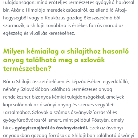
tulajdonságon: mind erőteljes természetes gyógyító hatással
bír. Akár a Himalája meredek csúcsairól, az ellenálló Altaj-
hegységből vagy a Kaukázus gazdag ökoszisztémáiból
származik, a shilajit továbbra is értékes forrás marad az
egészség és vitalitás kereséséhez.
Milyen kémiailag a shilajithoz hasonló
anyag található meg a szlovák
természetben?
Bár a Shilajit összetételében és képződésében egyedülálló,
néhány Szlovákiában található természetes anyag
rendelkezhet bizonyos kémiai tulajdonságokkal, amelyek
kapcsolódnak az ásványi anyag és szerves vegyület
tartalmához. Szlovákia számos ásványvízforrásról és
gyógyfürdővárosról ismert, mint például Pöstyén, amely
híres
gyógyiszapjáról és ásványvizeiről.
Ezek az ásványi
anyagokban gazdag források a Shilajitban található ásványi