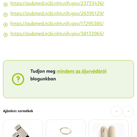
https://pubmed.ncbi.nlm.nih.gov/23733436/
https://pubmed.ncbi.nlm.nih.gov/26395129/
https://pubmed.ncbi.nlm.nih.gov/17295385/
https://pubmed.ncbi.nlm.nih.gov/38133965/
Tudjon meg
mindent az ájurvédáról
blogunkban
Ajánlott termékek
‹
›
F
p
1
5