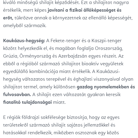
kiváló minőségű shilajit képződését. Ezt a shilajitot nagyra
értékelik, mert képes
javítani a fizikai állóképességet és
erőt,
tükrözve annak a környezetnek az ellenálló képességét,
amelyből származik.
Kaukázus-hegység:
A Fekete-tenger és a Kaszpi-tenger
között helyezkedik el, és magában foglalja Oroszország,
Grúzia, Örményország és Azerbajdzsán egyes részeit. Az
ebből a régióból származó shilajitot bioaktív vegyületek
egyedülálló kombinációja miatt értékelik. A Kaukázusi-
hegység változatos terepével és éghajlati viszonyaival olyan
shilajitot termel, amely különösen
gazdag nyomelemekben és
fulvosavban.
A shilajit ezen változatát gyakran keresik
fiatalító tulajdonságai
miatt.
E régiók földrajzi sokfélesége biztosítja, hogy az egyes
területekről származó shilajit sajátos jellemzőkkel és
hatásokkal rendelkezik, miközben osztoznak egy közös