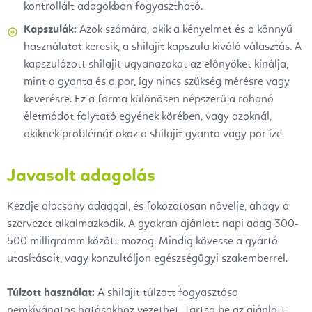
kontrollált adagokban fogyasztható.
Kapszulák:
Azok számára, akik a kényelmet és a könnyű
használatot keresik, a shilajit kapszula kiváló választás. A
kapszulázott shilajit ugyanazokat az előnyöket kínálja,
mint a gyanta és a por, így nincs szükség mérésre vagy
keverésre. Ez a forma különösen népszerű a rohanó
életmódot folytató egyének körében, vagy azoknál,
akiknek problémát okoz a shilajit gyanta vagy por íze.
Javasolt adagolás
Kezdje alacsony adaggal, és fokozatosan növelje, ahogy a
szervezet alkalmazkodik. A gyakran ajánlott napi adag 300-
500 milligramm között mozog. Mindig kövesse a gyártó
utasításait, vagy konzultáljon egészségügyi szakemberrel.
Túlzott használat:
A shilajit túlzott fogyasztása
nemkívánatos hatásokhoz vezethet. Tartsa be az ajánlott