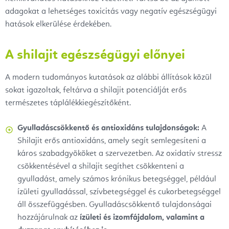
adagokat a lehetséges toxicitás vagy negatív egészségügyi
hatások elkerülése érdekében.
A shilajit egészségügyi előnyei
A modern tudományos kutatások az alábbi állítások közül
sokat igazoltak, feltárva a shilajit potenciálját erős
természetes táplálékkiegészítőként.
Gyulladáscsökkentő és antioxidáns tulajdonságok:
A
Shilajit erős antioxidáns, amely segít semlegesíteni a
káros szabadgyököket a szervezetben. Az oxidatív stressz
csökkentésével a shilajit segíthet csökkenteni a
gyulladást, amely számos krónikus betegséggel, például
ízületi gyulladással, szívbetegséggel és cukorbetegséggel
áll összefüggésben. Gyulladáscsökkentő tulajdonságai
hozzájárulnak az
ízületi és izomfájdalom, valamint a