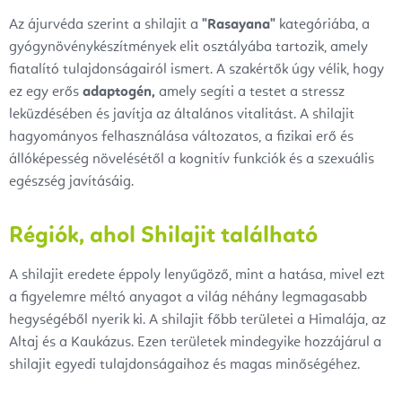
Az ájurvéda szerint a shilajit a
"Rasayana"
kategóriába, a
gyógynövénykészítmények elit osztályába tartozik, amely
fiatalító tulajdonságairól ismert. A szakértők úgy vélik, hogy
ez egy erős
adaptogén,
amely segíti a testet a stressz
leküzdésében és javítja az általános vitalitást. A shilajit
hagyományos felhasználása változatos, a fizikai erő és
állóképesség növelésétől a kognitív funkciók és a szexuális
egészség javításáig.
Régiók, ahol Shilajit található
A shilajit eredete éppoly lenyűgöző, mint a hatása, mivel ezt
a figyelemre méltó anyagot a világ néhány legmagasabb
hegységéből nyerik ki. A shilajit főbb területei a Himalája, az
Altaj és a Kaukázus. Ezen területek mindegyike hozzájárul a
shilajit egyedi tulajdonságaihoz és magas minőségéhez.