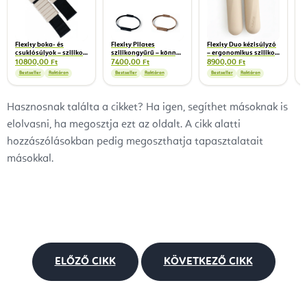
Flexity boka- és
Flexity Pilates
Flexity Duo kézisúlyzó
csuklósúlyok – szilikon
szilikongyűrű – könnyű
– ergonomikus szilikon
csukló- és bokasúlyok,
ellenállású
súlyzók pilateshez és
10800,00 Ft
7400,00 Ft
8900,00 Ft
2 kg/pár
pilatesgyűrű, 34 cm
funkcionális edzéshez,
Bestseller
Raktáron
Bestseller
Raktáron
Bestseller
Raktáron
1,5 kg
Hasznosnak találta a cikket? Ha igen, segíthet másoknak is
elolvasni, ha megosztja ezt az oldalt. A cikk alatti
hozzászólásokban pedig megoszthatja tapasztalatait
másokkal.
ELŐZŐ CIKK
KÖVETKEZŐ CIKK