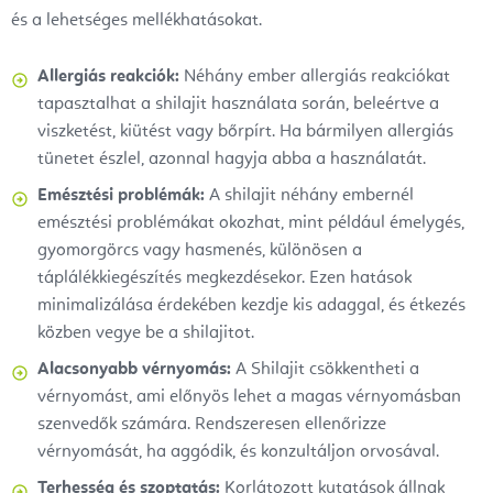
és a lehetséges mellékhatásokat.
Allergiás reakciók:
Néhány ember allergiás reakciókat
tapasztalhat a shilajit használata során, beleértve a
viszketést, kiütést vagy bőrpírt. Ha bármilyen allergiás
tünetet észlel, azonnal hagyja abba a használatát.
Emésztési problémák:
A shilajit néhány embernél
emésztési problémákat okozhat, mint például émelygés,
gyomorgörcs vagy hasmenés, különösen a
táplálékkiegészítés megkezdésekor. Ezen hatások
minimalizálása érdekében kezdje kis adaggal, és étkezés
közben vegye be a shilajitot.
Alacsonyabb vérnyomás:
A Shilajit csökkentheti a
vérnyomást, ami előnyös lehet a magas vérnyomásban
szenvedők számára. Rendszeresen ellenőrizze
vérnyomását, ha aggódik, és konzultáljon orvosával.
Terhesség és szoptatás:
Korlátozott kutatások állnak