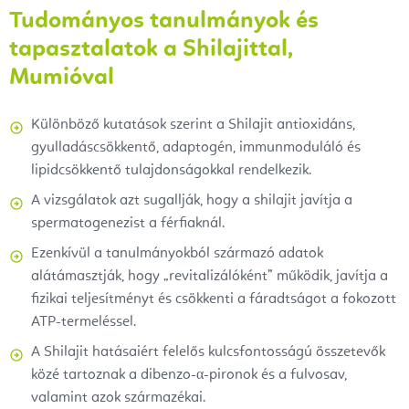
Tudományos tanulmányok és
tapasztalatok a Shilajittal,
Mumióval
Különböző kutatások szerint a Shilajit antioxidáns,
gyulladáscsökkentő, adaptogén, immunmoduláló és
lipidcsökkentő tulajdonságokkal rendelkezik.
A vizsgálatok azt sugallják, hogy a shilajit javítja a
spermatogenezist a férfiaknál.
Ezenkívül a tanulmányokból származó adatok
alátámasztják, hogy „revitalizálóként” működik, javítja a
fizikai teljesítményt és csökkenti a fáradtságot a fokozott
ATP-termeléssel.
A Shilajit hatásaiért felelős kulcsfontosságú összetevők
közé tartoznak a dibenzo-α-pironok és a fulvosav,
valamint azok származékai.