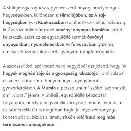
A shilajit egy ragacsos, gyantaszerű anyag, amely magas
hegységekben, különösen
a Himalájában,
az Altaj-
hegységben
és a
Kaukázusban
található sziklákból szivárog
ki. Évszázadokon át tartó
növényi anyagok bomlása
során
keletkezik, ezért ez az egyedülálló termék
ásványi
anyagokban,
nyomelemekben
és
fulvosavban
gazdag,
amelyek hozzájárulnak erős gyógyító tulajdonságaihoz.
A szanszkritból származó neve nagyjából azt jelenti, hogy
"a
hegyek meghódítója és a gyengeség leküzdője",
ami tükrözi
elismert státuszát a hagyományos gyógyászati
gyakorlatokban.
A Mumio
a perzsa „mum” szóból származik,
ami „viaszt” jelent.
A Shilajit egyedülálló képződési
folyamata, amely a hegyvidéki környezet magas nyomását
és hőmérsékletét is magában foglalja, olyan tápanyag-
koncentrációt biztosít, amely
ritkán található meg más
természetes anyagokban.