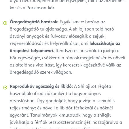
olyan neurodegeneratív betegségeket, mint az Alzheimer-
kór és a Parkinson-kór.
Öregedésgátló hatások:
Egyik ismert hatása az
öregedésgátló tulajdonsága. A shilajitban található
ásványi anyagok és fulvosav elősegítik a sejtek
regenerálódását és helyreállítását, ami
lelassíthatja az
öregedési folyamatot.
Rendszeres használata javítja a
bőr egészségét, csökkenti a ráncok megjelenését és növeli
az általános vitalitást, így keresett kiegészítővé válik az
öregedésgátló szerek világban.
Reproduktív egészség és libidó:
A Shilajitot régóta
használják afrodiziákumként a hagyományos
orvoslásban. Úgy gondolják, hogy javítja a szexuális
teljesítményt és növeli a libidót férfiaknál és nőknél
egyaránt. Tanulmányok kimutatták, hogy a shilajit
javíthatja a férfiak tesztoszteronszintjét, hozzájárulva a