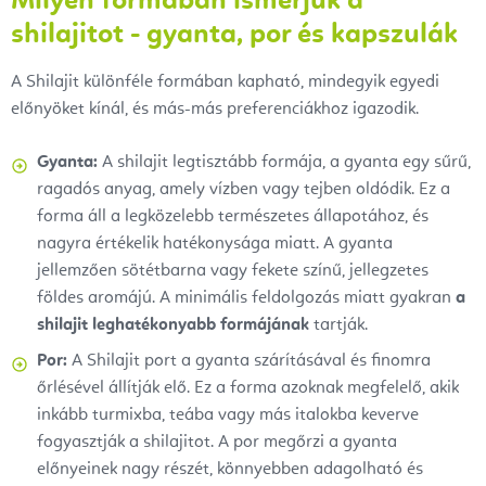
Milyen formában ismerjük a
shilajitot - gyanta, por és kapszulák
A Shilajit különféle formában kapható, mindegyik egyedi
előnyöket kínál, és más-más preferenciákhoz igazodik.
Gyanta:
A shilajit legtisztább formája, a gyanta egy sűrű,
ragadós anyag, amely vízben vagy tejben oldódik. Ez a
forma áll a legközelebb természetes állapotához, és
nagyra értékelik hatékonysága miatt. A gyanta
jellemzően sötétbarna vagy fekete színű, jellegzetes
földes aromájú. A minimális feldolgozás miatt gyakran
a
shilajit leghatékonyabb formájának
tartják.
Por:
A Shilajit port a gyanta szárításával és finomra
őrlésével állítják elő. Ez a forma azoknak megfelelő, akik
inkább turmixba, teába vagy más italokba keverve
fogyasztják a shilajitot. A por megőrzi a gyanta
előnyeinek nagy részét, könnyebben adagolható és