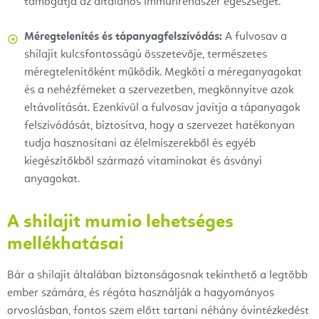
támogatja az általános immunrendszer egészségét.
Méregtelenítés és tápanyagfelszívódás:
A fulvosav a
shilajit kulcsfontosságú összetevője, természetes
méregtelenítőként működik. Megköti a méreganyagokat
és a nehézfémeket a szervezetben, megkönnyítve azok
eltávolítását. Ezenkívül a fulvosav javítja a tápanyagok
felszívódását, biztosítva, hogy a szervezet hatékonyan
tudja hasznosítani az élelmiszerekből és egyéb
kiegészítőkből származó vitaminokat és ásványi
anyagokat.
A shilajit mumio lehetséges
mellékhatásai
Bár a shilajit általában biztonságosnak tekinthető a legtöbb
ember számára, és régóta használják a hagyományos
orvoslásban, fontos szem előtt tartani néhány óvintézkedést