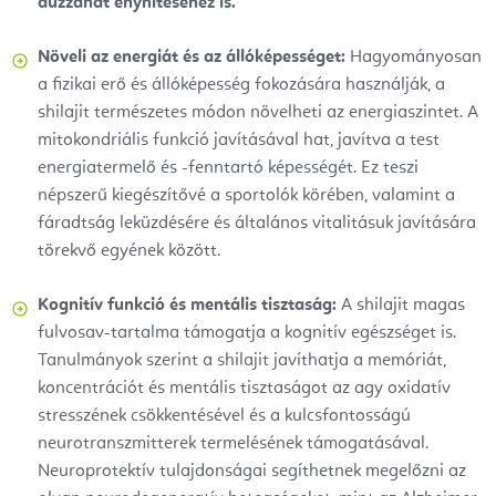
duzzanat enyhítéséhez is.
Növeli az energiát és az állóképességet:
Hagyományosan
a fizikai erő és állóképesség fokozására használják, a
shilajit természetes módon növelheti az energiaszintet. A
mitokondriális funkció javításával hat, javítva a test
energiatermelő és -fenntartó képességét. Ez teszi
népszerű kiegészítővé a sportolók körében, valamint a
fáradtság leküzdésére és általános vitalitásuk javítására
törekvő egyének között.
Kognitív funkció és mentális tisztaság:
A shilajit magas
fulvosav-tartalma támogatja a kognitív egészséget is.
Tanulmányok szerint a shilajit javíthatja a memóriát,
koncentrációt és mentális tisztaságot az agy oxidatív
stresszének csökkentésével és a kulcsfontosságú
neurotranszmitterek termelésének támogatásával.
Neuroprotektív tulajdonságai segíthetnek megelőzni az