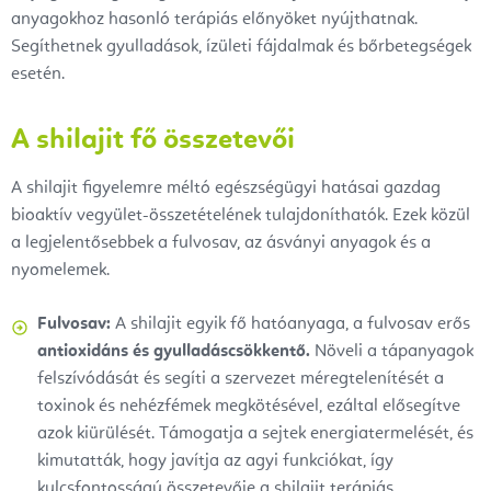
anyagokhoz hasonló terápiás előnyöket nyújthatnak.
Segíthetnek gyulladások, ízületi fájdalmak és bőrbetegségek
esetén.
A shilajit fő összetevői
A shilajit figyelemre méltó egészségügyi hatásai gazdag
bioaktív vegyület-összetételének tulajdoníthatók. Ezek közül
a legjelentősebbek a fulvosav, az ásványi anyagok és a
nyomelemek.
Fulvosav:
A shilajit egyik fő hatóanyaga, a fulvosav erős
antioxidáns és gyulladáscsökkentő.
Növeli a tápanyagok
felszívódását és segíti a szervezet méregtelenítését a
toxinok és nehézfémek megkötésével, ezáltal elősegítve
azok kiürülését. Támogatja a sejtek energiatermelését, és
kimutatták, hogy javítja az agyi funkciókat, így
kulcsfontosságú összetevője a shilajit terápiás