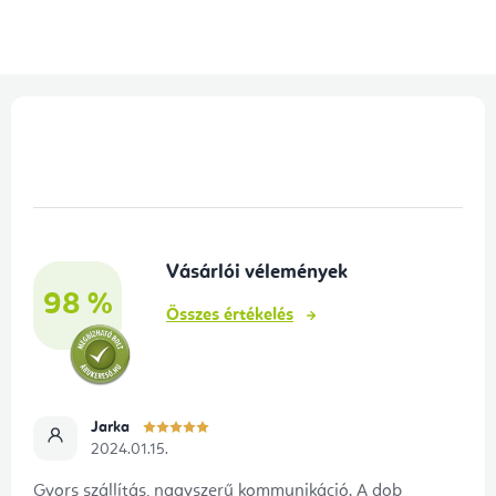
L
á
b
l
é
Vásárlói vélemények
c
98 %
Összes értékelés
Jarka
2024.01.15.
Gyors szállítás, nagyszerű kommunikáció. A dob