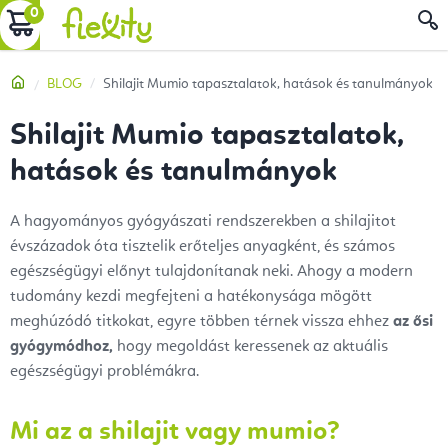
Ugrás
KOSÁR
a
fő
Kezdőlap
BLOG
Shilajit Mumio tapasztalatok, hatások és tanulmányok
tartalomhoz
Shilajit Mumio tapasztalatok,
hatások és tanulmányok
A hagyományos gyógyászati rendszerekben a shilajitot
évszázadok óta tisztelik erőteljes anyagként, és számos
egészségügyi előnyt tulajdonítanak neki. Ahogy a modern
tudomány kezdi megfejteni a hatékonysága mögött
meghúzódó titkokat, egyre többen térnek vissza ehhez
az ősi
gyógymódhoz,
hogy megoldást keressenek az aktuális
egészségügyi problémákra.
Mi az a shilajit vagy mumio?