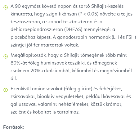
A 90 egymást követő napon át tartó Shilajit-kezelés
kimutatta, hogy szignifikánsan (P < 0,05) növelte a teljes
tesztoszteron, a szabad tesztoszteron és a
dehidroepiandroszteron (DHEAS) mennyiségét a
placebóhoz képest. A gonadotropin hormonok (LH és FSH)
szintjei jól fenntartottak voltak.
Megállapították, hogy a Shilajit tömegének több mint
80%-át főleg huminsavak teszik ki, és tömegének
csaknem 20%-a kalciumból, káliumból és magnéziumból
áll.
Ezenkívül aminosavakat (főleg glicint) és fehérjéket,
zsírsavakat, bioaktív vegyületeket, például kávésavat és
gallussavat, valamint nehézfémeket, köztük krómot,
szelént és kobaltot is tartalmaz.
Források: