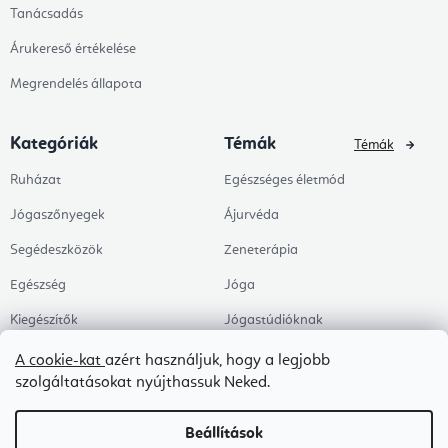
Tanácsadás
Árukereső értékelése
Megrendelés állapota
Kategóriák
Témák
Témák
Ruházat
Egészséges életmód
Jógaszőnyegek
Ájurvéda
Segédeszközök
Zeneterápia
Egészség
Jóga
Kiegészítők
Jógastúdióknak
Árengedmények
Pilates
A cookie-kat
azért használjuk, hogy a legjobb
szolgáltatásokat nyújthassuk Neked.
Témák
Munkahely és Home Office
Zen és meditáció
Beállítások