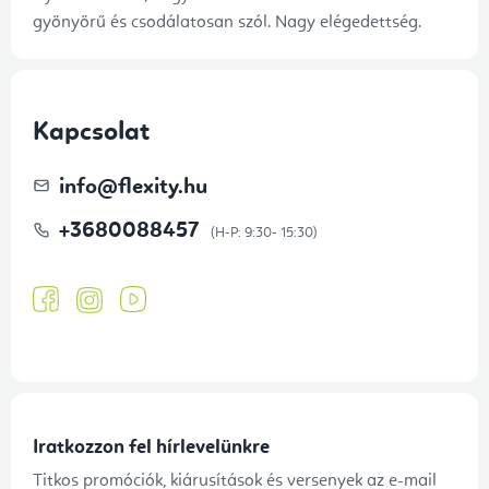
gyönyörű és csodálatosan szól. Nagy elégedettség.
Kapcsolat
info
@
flexity.hu
+3680088457
Iratkozzon fel hírlevelünkre
Titkos promóciók, kiárusítások és versenyek az e-mail