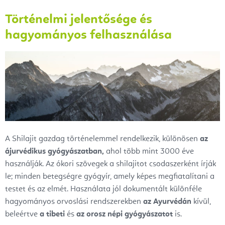
Történelmi jelentősége és
hagyományos felhasználása
A Shilajit gazdag történelemmel rendelkezik, különösen
az
ájurvédikus gyógyászatban,
ahol több mint 3000 éve
használják. Az ókori szövegek a shilajitot csodaszerként írják
le; minden betegségre gyógyír, amely képes megfiatalítani a
testet és az elmét. Használata jól dokumentált különféle
hagyományos orvoslási rendszerekben
az Ayurvédán
kívül,
beleértve
a tibeti
és
az orosz népi gyógyászatot
is.