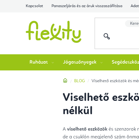
Ugrás
Kapcsolat
Panaszeljárás és az áruk visszaszállítása
Adat
a
fő
tartalomhoz
Ruházat
Jógaszőnyegek
Segédeszkö
Kezdőlap
BLOG
Viselhető eszközök és méré
Viselhető eszkö
nélkül
A
viselhető eszközök
és szenzorok ma
de a csuklón megjelenő szám önm