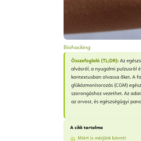
Biohacking
Összefoglaló (TL;DR):
Az egészs
alvásról, a nyugalmi pulzusról 
kontextusban olvassa őket. A f
glükózmonitorozás (CGM) egész
szorongáshoz vezethet. Az adat 
az orvost, és egészségügyi pan
A cikk tartalma
Miért is mérjünk bármit