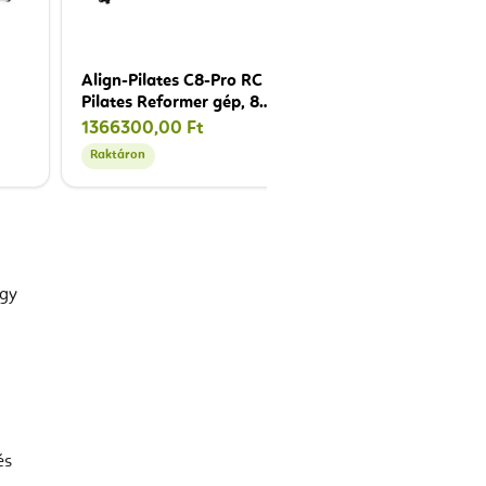
Align-Pilates C8-Pro RC
Pilates Reformer gép, 8
kerékkel
1366300,00 Ft
Raktáron
Raktáron
ogy
és