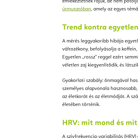
emlékeztetnek rájuk, de nem pótolj
útmutatóban
, amely az egyes témá
Trend kontra egyetle
A mérés leggyakoribb hibája egyetl
változékony, befolyásolja a koffein,
Egyetlen „rossz" reggel ezért semmi
véletlen zaj kiegyenlítődik, és látszi
Gyakorlati szabály: önmagával hason
személyes alapvonala hasznosabb, m
az életkorát és az életmódját. A 
életében történik.
HRV: mit mond és mi
A szívfrekvencia-variabilitás (HRV) 