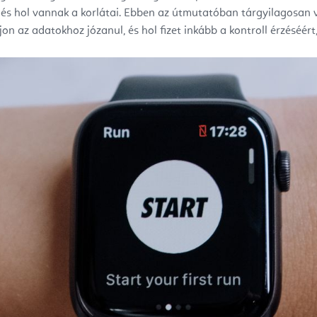
 és hol vannak a korlátai. Ebben az útmutatóban tárgyilagosan 
on az adatokhoz józanul, és hol fizet inkább a kontroll érzéséért