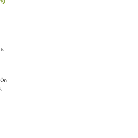
ing
s.
z Ön
,