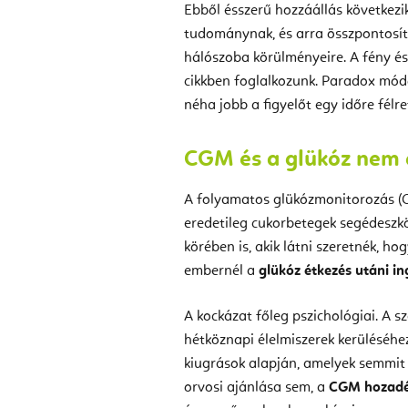
Ebből ésszerű hozzáállás következik
tudománynak, és arra összpontosítso
hálószoba körülményeire. A fény é
cikkben foglalkozunk. Paradox mód
néha jobb a figyelőt egy időre félre
CGM és a glükóz nem 
A folyamatos glükózmonitorozás (C
eredetileg cukorbetegek segédeszkö
körében is, akik látni szeretnék, ho
embernél a
glükóz étkezés utáni i
A kockázat főleg pszichológiai. A 
hétköznapi élelmiszerek kerüléséhe
kiugrások alapján, amelyek semmit
orvosi ajánlása sem, a
CGM hozadék