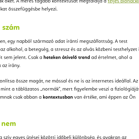
ák őket. A mérés tágabb kontextusát megtalálja a
teljes biohack
kat összefüggésbe helyezi.
n szám
en, egy napból származó adat iránti megszállottság. A test
 az alkohol, a betegség, a stressz és az alvás közbeni testhelyzet i
t sem jelent. Csak a
heteken átívelő trend
ad értelmet, ahol a
k az irány.
lítsa össze magát, ne mással és ne is az internetes ideállal. A
int a táblázatos „normák", mert figyelembe veszi a fiziológiáját
számnak csak abban a
kontextusban
van értéke, ami éppen az Ön
t nem
a szív egyes ütései közötti időbeli különbség, és gyakran az