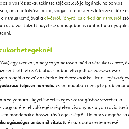
: az alvásfázisokat tekintse tájékoztató jellegűnek, ne pontos
n, amit befolyásolni tud, vagyis a rendszeres lefekvési időre és
s a ritmus témájával a
alvásról, fényről és cirkadián ritmusról
szó
on az alvás túlzott figyelése önmagában is ronthatja a nyugalm
tenni.
cukorbetegeknél
GM) egy szenzor, amely folyamatosan méri a vércukorszintet, é
zeként jött létre. A biohackingban elterjedt az egészségesek
gyan reagál a testük az ételre. Itt óvatosnak kell lenni: egészséges
ngadozása teljesen normális
, és önmagában nem jele problémána
szám folyamatos figyelése felesleges szorongáshoz vezethet, a
z vagy az étellel való egészségtelen viszonyhoz olyan rövid távú
 sem mondanak a hosszú távú egészségről. Ha nincs diagnózisa 
a egészséges embernél vitatott
, és az adatok értelmezését