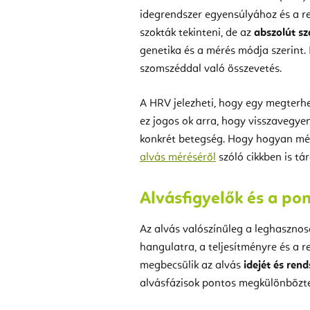
idegrendszer egyensúlyához és a r
szokták tekinteni, de az
abszolút s
genetika és a mérés módja szerint. 
szomszéddal való összevetés.
A HRV jelezheti, hogy egy megterh
ez jogos ok arra, hogy visszavegye
konkrét betegség. Hogy hogyan mér
alvás méréséről
szóló cikkben is tár
Alvásfigyelők és a po
Az alvás valószínűleg a leghasznos
hangulatra, a teljesítményre és a r
megbecsülik az alvás
idejét és ren
alvásfázisok pontos megkülönbözte