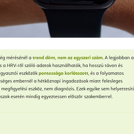
ég mérésénél a
trend dönt, nem az egyszeri szám
. A legjobban a
és a HRV-ről szóló adatok használhatók, ha hosszú távon és
ogyasztói eszközök
pontossága korlátozott
, és a folyamatos
séges embernél a hétköznapi ingadozások miatt felesleges
megfigyelési eszköz, nem diagnózis. Ezek egyike sem helyettesíti
aszok esetén mindig egyeztessen először szakemberrel.