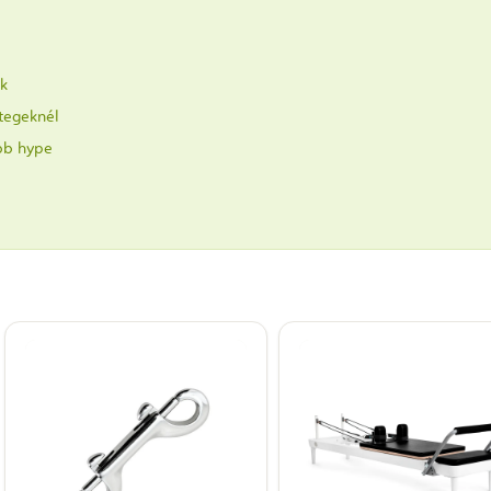
uk
tegeknél
bb hype