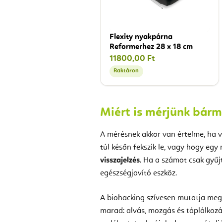
Flexity nyakpárna
Reformerhez 28 x 18 cm
11800,00 Ft
Raktáron
Miért is mérjünk bárm
A mérésnek akkor van értelme, ha v
túl későn fekszik le, vagy hogy eg
visszajelzés
. Ha a számot csak gyűjt
egészségjavító eszköz.
A biohacking szívesen mutatja me
marad: alvás, mozgás és táplálkozá