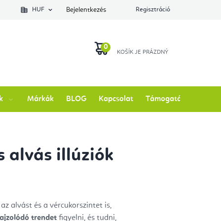
lés állapotát
HUF
Bejelentkezés
Regisztráció
KOSÁR
k
Márkák
BLOG
Kapcsolat
Támogatás
 alvás illúziók
az alvást és a vércukorszintet is,
rajzolódó trendet
figyelni, és tudni,