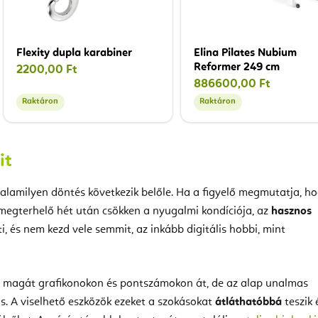
Flexity dupla karabiner
Elina Pilates Nubium
Reformer 249 cm
2200,00 Ft
886600,00 Ft
Raktáron
Raktáron
it
alamilyen döntés következik belőle. Ha a figyelő megmutatja, h
y megterhelő hét után csökken a nyugalmi kondíciója, az
hasznos
i, és nem kezd vele semmit, az inkább digitális hobbi, mint
g magát grafikonokon és pontszámokon át, de az alap unalmas
s. A viselhető eszközök ezeket a szokásokat
átláthatóbbá
teszik 