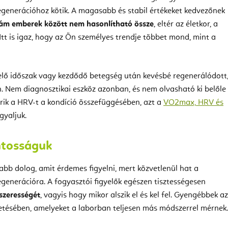
egenerációhoz kötik. A magasabb és stabil értékeket kedvezőnek
zám emberek között nem hasonlítható össze
, eltér az életkor, a
Itt is igaz, hogy az Ön személyes trendje többet mond, mint a
elő időszak vagy kezdődő betegség után kevésbé regenerálódott,
n. Nem diagnosztikai eszköz azonban, és nem olvasható ki belőle
ik a HRV-t a kondíció összefüggésében, azt a
VO2max, HRV és
gyaljuk.
ntosságuk
abb dolog, amit érdemes figyelni, mert közvetlenül hat a
egenerációra. A fogyasztói figyelők egészen tisztességesen
dszerességét
, vagyis hogy mikor alszik el és kel fel. Gyengébbek az
tésében, amelyeket a laborban teljesen más módszerrel mérnek.