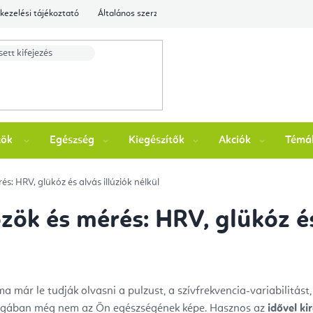
kezelési tájékoztató
Általános szerződési feltételek
Ellenőrizze a rende
zök
Egészség
Kiegészítők
Akciók
Témá
s: HRV, glükóz és alvás illúziók nélkül
zök és mérés: HRV, glükóz és
 már le tudják olvasni a pulzust, a szívfrekvencia-variabilitást, 
agában még nem az Ön egészségének képe. Hasznos az
idővel ki