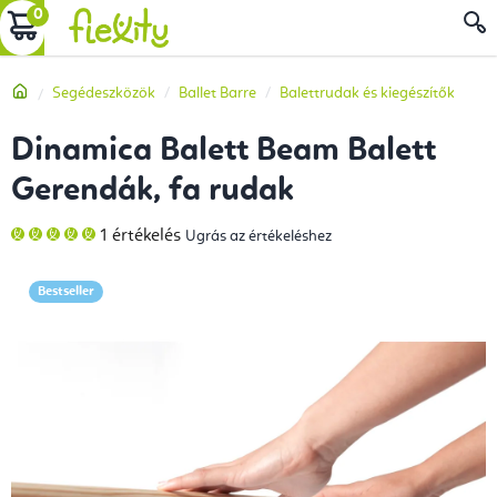
Ugrás
KOSÁR
a
fő
Kezdőlap
Segédeszközök
Ballet Barre
Balettrudak és kiegészítők
tartalomhoz
Dinamica Balett Beam Balett
Gerendák, fa rudak
A
1 értékelés
Ugrás az értékeléshez
termék
átlagos
értékelése
5-
Bestseller
ből
5,0
csillag.