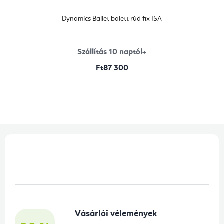
Dynamics Ballet balett rúd fix ISA
Szállítás 10 naptól+
Ft87 300
L
á
b
l
é
Vásárlói vélemények
c