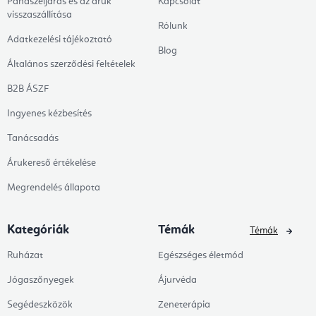
Panaszeljárás és az áruk
Kapcsolat
visszaszállítása
Rólunk
Adatkezelési tájékoztató
Blog
Általános szerződési feltételek
B2B ÁSZF
Ingyenes kézbesítés
Tanácsadás
Árukereső értékelése
Megrendelés állapota
Kategóriák
Témák
Témák
Ruházat
Egészséges életmód
Jógaszőnyegek
Ájurvéda
Segédeszközök
Zeneterápia