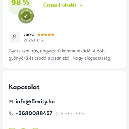
98 %
Összes értékelés
Jarka
2024.01.15.
Gyors szállítás, nagyszerű kommunikáció. A dob
gyönyörű és csodálatosan szól. Nagy elégedettség.
Kapcsolat
info
@
flexity.hu
+3680088457