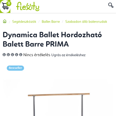
Ugrás
KOSÁR
a
fő
Kezdőlap
Segédeszközök
Ballet Barre
Szabadon álló balettrudak
tartalomhoz
Dynamica Ballet Hordozható
Balett Barre PRIMA
A
Nincs értékelés
Ugrás az értékeléshez
termék
átlagos
értékelése
5-
Bestseller
ből
0,0
csillag.