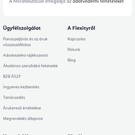
A feliratkozással elfogadja az
adatvédelmi feltételeket
Ügyfélszolgálat
A Flexityről
Panaszeljárás és az áruk
Kapcsolat
visszaszállítása
Rólunk
Adatkezelési tájékoztató
Blog
Általános szerződési feltételek
B2B ÁSZF
Ingyenes kézbesítés
Tanácsadás
Árukereső értékelése
Megrendelés állapota