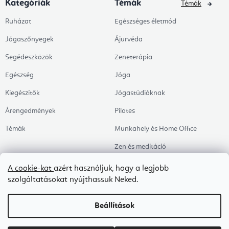
Kategóriák
Témák
Témák
Ruházat
Egészséges életmód
Jógaszőnyegek
Ájurvéda
Segédeszközök
Zeneterápia
Egészség
Jóga
Kiegészítők
Jógastúdióknak
Árengedmények
Pilates
Témák
Munkahely és Home Office
Zen és meditáció
Aromaterápia
A cookie-kat
azért használjuk, hogy a legjobb
szolgáltatásokat nyújthassuk Neked.
Egészséges alvás
Kedvenceink
Beállítások
Copyright 2026
Flexity
. Minden jog fenntartva.
Süti beállítások szerkesztése