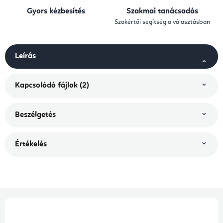
Gyors kézbesítés
Szakmai tanácsadás
Szakértői segítség a választásban
Leírás
Kapcsolódó fájlok (2)
Beszélgetés
Értékelés
L
á