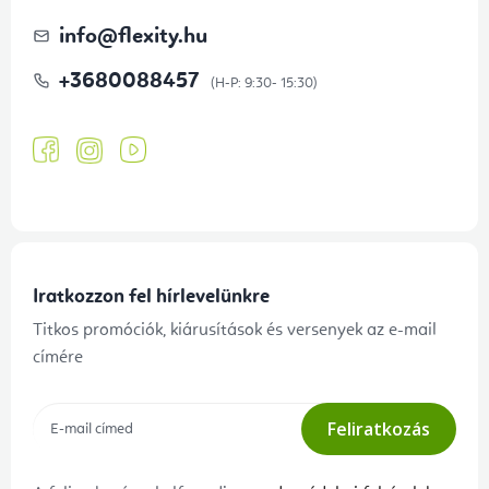
info
@
flexity.hu
+3680088457
Iratkozzon fel hírlevelünkre
Titkos promóciók, kiárusítások és versenyek az e-mail
címére
Feliratkozás