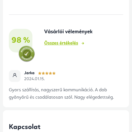
b
l
é
Vásárlói vélemények
c
98 %
Összes értékelés
Jarka
2024.01.15.
Gyors szállítás, nagyszerű kommunikáció. A dob
gyönyörű és csodálatosan szól. Nagy elégedettség.
Kapcsolat