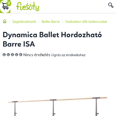
Ugrás
KOSÁR
a
fő
Kezdőlap
Segédeszközök
Ballet Barre
Szabadon álló balettrudak
tartalomhoz
Dynamica Ballet Hordozható
Barre ISA
A
Nincs értékelés
Ugrás az értékeléshez
termék
átlagos
értékelése
5-
ből
0,0
csillag.