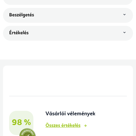
Beszélgetés
Értékelés
L
á
b
l
é
Vásárlói vélemények
c
98 %
Összes értékelés