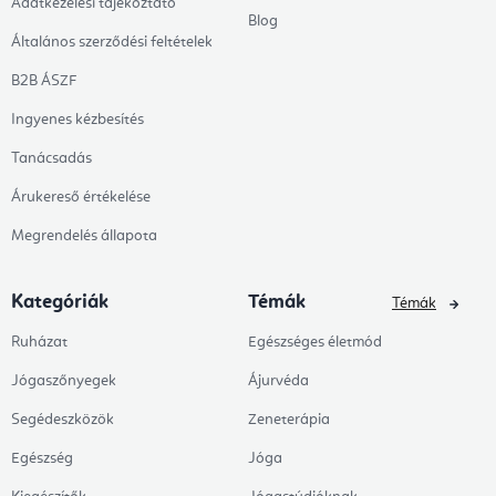
Adatkezelési tájékoztató
Blog
Általános szerződési feltételek
B2B ÁSZF
Ingyenes kézbesítés
Tanácsadás
Árukereső értékelése
Megrendelés állapota
Kategóriák
Témák
Témák
Ruházat
Egészséges életmód
Jógaszőnyegek
Ájurvéda
Segédeszközök
Zeneterápia
Egészség
Jóga