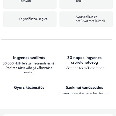
Tachyon
Teák
Ayurvédikus és
Folyadékszükséglet
natúrkozmetikumok
Ingyenes szállítás
30 napos ingyenes
cserelehetőség
30 000 HUF feletti megrendelésnél
Packeta (átvevőhely) választása
Sértetlen termék esetében
esetén
Gyors kézbesítés
Szakmai tanácsadás
Szakértői segítség a választásban