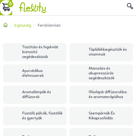
Ugrás
KOSÁR
a
fő
Kezdőlap
Egészség
Fertőtlenítés
tartalomhoz
Tisztítási és higiéniát
Táplálékkiegészítők és
biztosító
vitaminok
segédeszközök
Masszázs és
Ayurvédikus
akupresszúrás
élelmiszerek
segédeszközök
Aromalámpák és
Illóolajok diffúzorokba
diffúzorok
és aromaterápiához
Füstölő pálcák, füstölők
Szempárnák És
és gyertyák
Kikapcsolódás