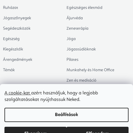
Ruházat
Egészséges életmód
Jógaszőnyegek
Ájurvéda
Segédeszközök
Zeneterápia
Egészség
Jóga
Kiegészítők
Jógastúdióknak
Árengedmények
Pilates
Témák
Munkahely és Home Office
Zen és meditáció
Aromaterápia
A cookie-kat
azért használjuk, hogy a legjobb
szolgáltatásokat nyújthassuk Neked.
Egészséges alvás
Kedvenceink
Beállítások
Copyright 2026
Flexity
. Minden jog fenntartva.
Süti beállítások szerkesztése