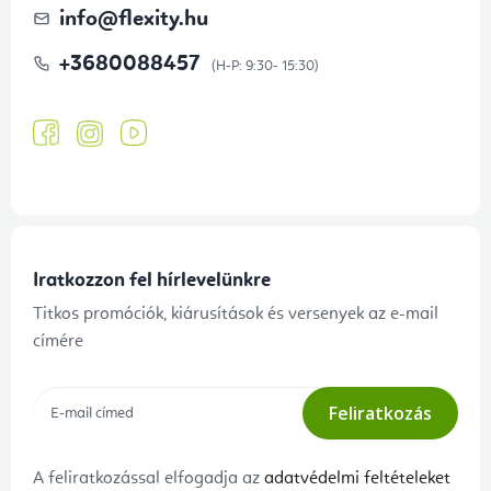
info
@
flexity.hu
+3680088457
Iratkozzon fel hírlevelünkre
Titkos promóciók, kiárusítások és versenyek az e-mail
címére
Feliratkozás
A feliratkozással elfogadja az
adatvédelmi feltételeket