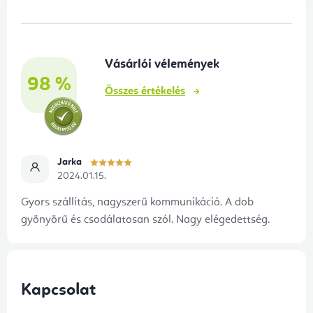
L
á
b
Vásárlói vélemények
l
98 %
é
Összes értékelés
c
Jarka
2024.01.15.
Gyors szállítás, nagyszerű kommunikáció. A dob
gyönyörű és csodálatosan szól. Nagy elégedettség.
Kapcsolat