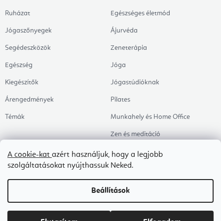
Ruházat
Egészséges életmód
Jógaszőnyegek
Ájurvéda
Segédeszközök
Zeneterápia
Egészség
Jóga
Kiegészítők
Jógastúdióknak
Árengedmények
Pilates
Témák
Munkahely és Home Office
Zen és meditáció
Aromaterápia
A cookie-kat
azért használjuk, hogy a legjobb
szolgáltatásokat nyújthassuk Neked.
Egészséges alvás
Kedvenceink
Beállítások
Copyright 2026
Flexity
. Minden jog fenntartva.
Süti beállítások szerkesztése