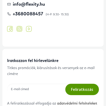
info
@
flexity.hu
+3680088457
Iratkozzon fel hírlevelünkre
Titkos promóciók, kiárusítások és versenyek az e-mail
címére
Feliratkozás
A feliratkozással elfogadja az
adatvédelmi feltételeket