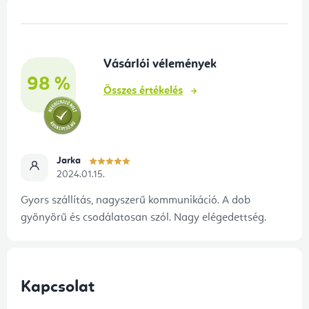
L
s
á
e
b
l
Vásárlói vélemények
l
e
98 %
é
m
Összes értékelés
e
c
i
Jarka
2024.01.15.
Gyors szállítás, nagyszerű kommunikáció. A dob
gyönyörű és csodálatosan szól. Nagy elégedettség.
Kapcsolat