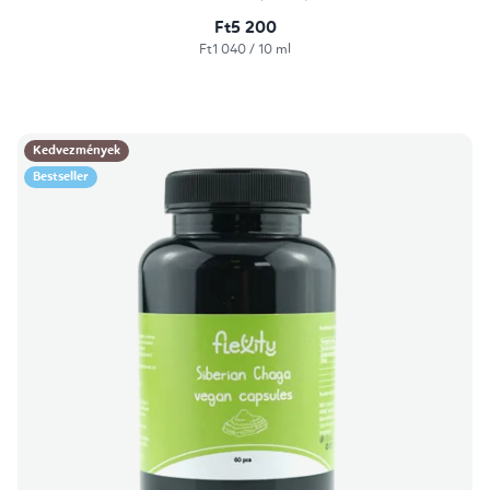
Ft5 200
Egységár:
Ft1 040 / 10 ml
Kedvezmények
Bestseller