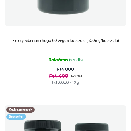
Flexity Siberian chaga 60 vegán kapszula (300mg/kapszula)
Raktáron
(>5 db)
Ft4 000
Ft4 400
(–9 %)
Egységár:
Ft1 333,33 / 10 g
Kedvezmények
Bestseller