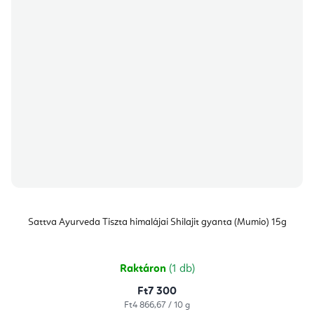
Sattva Ayurveda Tiszta himalájai Shilajit gyanta (Mumio) 15g
Raktáron
(1 db)
Ft7 300
Egységár:
Ft4 866,67 / 10 g