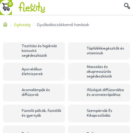
Ugrás
KOSÁR
a
fő
Kezdőlap
Egészség
Gyulladáscsökkentő hatások
tartalomhoz
Tisztítási és higiéniát
Táplálékkiegészítők és
biztosító
vitaminok
segédeszközök
Masszázs és
Ayurvédikus
akupresszúrás
élelmiszerek
segédeszközök
Aromalámpák és
Illóolajok diffúzorokba
diffúzorok
és aromaterápiához
Füstölő pálcák, füstölők
Szempárnák És
és gyertyák
Kikapcsolódás