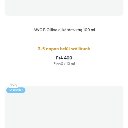
AWG BIO illóolaj körömvirág 100 ml
3-5 napon belül szállítunk
Ft4 400
Egységár:
Ft440 / 10 ml
15 g
Bestseller