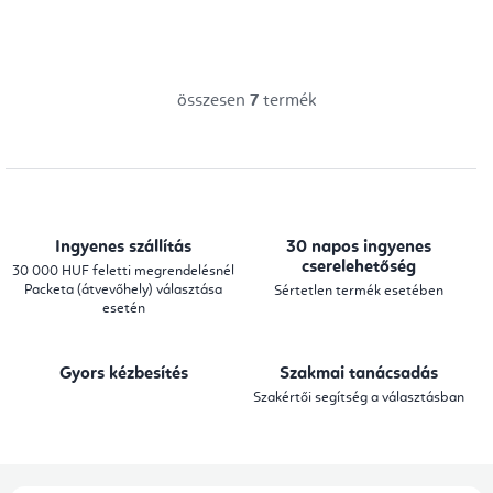
összesen
7
termék
L
i
s
t
a
Ingyenes szállítás
30 napos ingyenes
i
cserelehetőség
30 000 HUF feletti megrendelésnél
Packeta (átvevőhely) választása
Sértetlen termék esetében
r
esetén
á
n
Gyors kézbesítés
Szakmai tanácsadás
y
Szakértői segítség a választásban
í
t
á