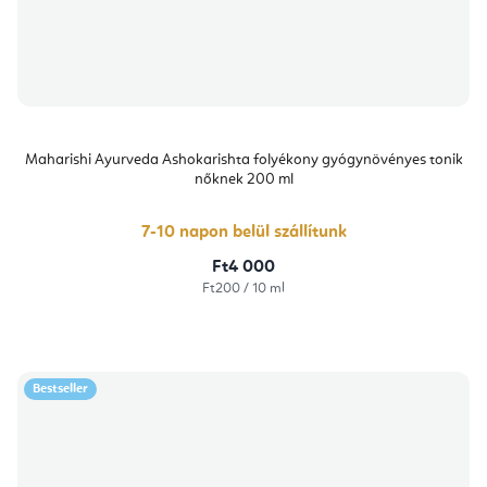
Maharishi Ayurveda Ashokarishta folyékony gyógynövényes tonik
nőknek 200 ml
7-10 napon belül szállítunk
Ft4 000
Egységár:
Ft200 / 10 ml
Bestseller