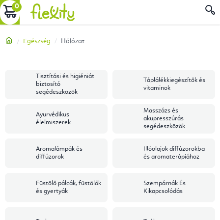
Ugrás
KOSÁR
a
fő
Kezdőlap
Egészség
Hálózat
tartalomhoz
Tisztítási és higiéniát
Táplálékkiegészítők és
biztosító
vitaminok
segédeszközök
Masszázs és
Ayurvédikus
akupresszúrás
élelmiszerek
segédeszközök
Aromalámpák és
Illóolajok diffúzorokba
diffúzorok
és aromaterápiához
Füstölő pálcák, füstölők
Szempárnák És
és gyertyák
Kikapcsolódás