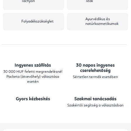
Tachyon
Teák
Ayurvédikus és
Folyadékszükséglet
natúrkozmetikumok
Ingyenes szállítás
30 napos ingyenes
cserelehetőség
30 000 HUF feletti megrendelésnél
Packeta (átvevőhely) választása
Sértetlen termék esetében
esetén
Gyors kézbesítés
Szakmai tanácsadás
Szakértői segítség a választásban