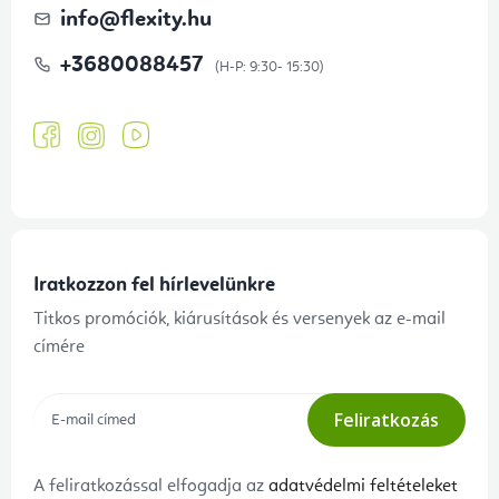
info
@
flexity.hu
+3680088457
Iratkozzon fel hírlevelünkre
Titkos promóciók, kiárusítások és versenyek az e-mail
címére
Feliratkozás
A feliratkozással elfogadja az
adatvédelmi feltételeket