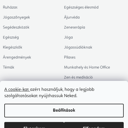
Ruházat
Egészséges életmód
Jógaszőnyegek
Ájurvéda
Segédeszközök
Zeneterápia
Egészség
Jóga
Kiegészítők
Jógastúdióknak
Árengedmények
Pilates
Témák
Munkahely és Home Office
Zen és meditáció
Aromaterápia
A cookie-kat
azért használjuk, hogy a legjobb
szolgáltatásokat nyújthassuk Neked.
Egészséges alvás
Kedvenceink
Beállítások
Copyright 2026
Flexity
. Minden jog fenntartva.
Süti beállítások szerkesztése