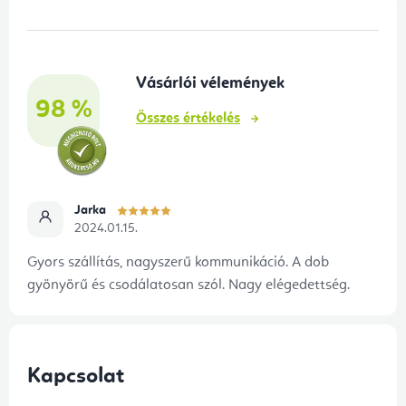
L
á
b
Vásárlói vélemények
l
98 %
é
Összes értékelés
c
Jarka
2024.01.15.
Gyors szállítás, nagyszerű kommunikáció. A dob
gyönyörű és csodálatosan szól. Nagy elégedettség.
Kapcsolat