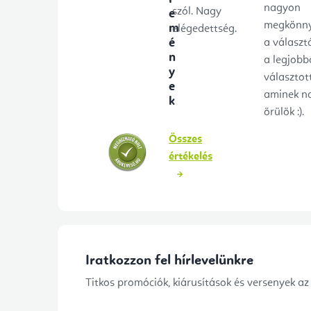
nagyon
szól. Nagy
e
megkönny
m
elégedettség.
é
a választ
n
a legjobb
y
választot
e
aminek n
k
örülök :).
Összes
értékelés
Iratkozzon fel hírlevelünkre
Titkos promóciók, kiárusítások és versenyek az