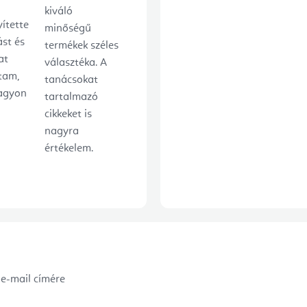
kiváló
ítette
minőségű
ást és
termékek széles
at
választéka. A
tam,
tanácsokat
agyon
tartalmazó
cikkeket is
nagyra
értékelem.
 e-mail címére