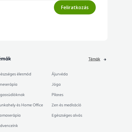
Feliratkozás
émák
Témák
észséges életmód
Ájurvéda
neterápia
Jóga
gastúdióknak
Pilates
nkahely és Home Office
Zen és meditáció
omaterápia
Egészséges alvás
dvenceink