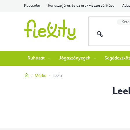
Ugrás
Kapcsolat
Panaszeljárás és az áruk visszaszállítása
Adat
a
fő
tartalomhoz
Ruházat
Jógaszőnyegek
Segédeszkö
Kezdőlap
Márka
Leela
O
Lee
l
d
a