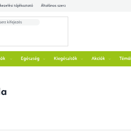
kezelési tájékoztató
Általános szerződési feltételek
Ellenőrizze a rende
zök
Egészség
Kiegészítők
Akciók
Témá
la