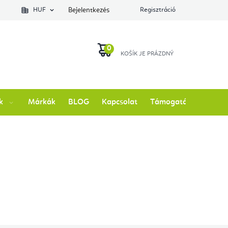
lés állapotát
HUF
Bejelentkezés
Regisztráció
KOSÁR
k
Márkák
BLOG
Kapcsolat
Támogatás