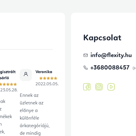
Kapcsolat
info
@
flexity.hu
+3680088457
gisztrált
Veronika
sárló
2022.05.05.
23.05.28.
Ennek az
lak
üzletnek az
z
előnye a
rmékek
különféle
n
árkategóriájú,
ek,
de mindig