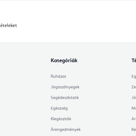
ételeket
Kategóriák
T
Ruházat
Eg
Jógaszőnyegek
Ze
Segédeszközök
Jó
Egészség
Mu
Kiegészítők
Ar
Árengedmények
Ke