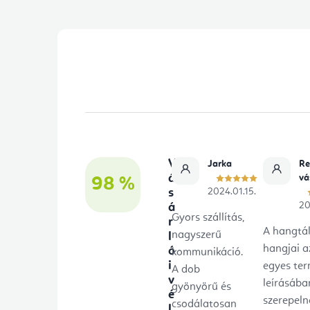
l
s
L
ó
á
p
b
a
l
n
é
V
e
Jarka
Re
c
á
vá
98 %
l
s
2024.01.15.
20
á
Gyors szállítás,
r
A hangtá
nagyszerű
l
hangjai a
ó
kommunikáció.
i
egyes te
A dob
v
leírásába
gyönyörű és
é
szerepeln
csodálatosan
l