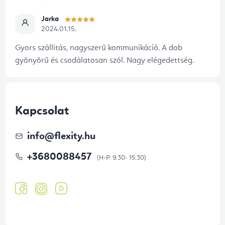
s
e
Jarka
2024.01.15.
l
e
Gyors szállítás, nagyszerű kommunikáció. A dob
m
gyönyörű és csodálatosan szól. Nagy elégedettség.
e
i
Kapcsolat
info
@
flexity.hu
+3680088457