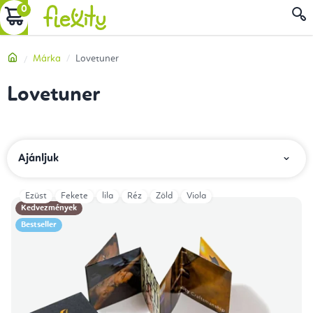
Ugrás
KOSÁR
a
fő
Kezdőlap
Márka
Lovetuner
tartalomhoz
Lovetuner
T
Ajánljuk
e
r
Ezüst
Fekete
lila
Réz
Zöld
Viola
T
m
Kedvezmények
e
Bestseller
é
r
k
m
e
é
k
k