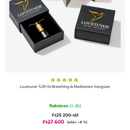
r
e
e
k
n
l
d
i
e
s
z
t
é
á
s
j
e
a
A
termék
átlagos
Lovetuner 528 Hz Breathing & Meditation hangszer
értékelése
5-
ből
5,0
csillag.
Raktáron
(4 db)
Ft25 200-tól
Ft27 600
(akár: –8 %)