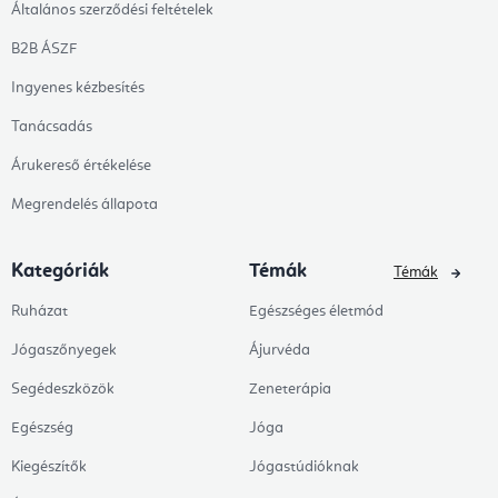
Általános szerződési feltételek
B2B ÁSZF
Ingyenes kézbesítés
Tanácsadás
Árukereső értékelése
Megrendelés állapota
Kategóriák
Témák
Témák
Ruházat
Egészséges életmód
Jógaszőnyegek
Ájurvéda
Segédeszközök
Zeneterápia
Egészség
Jóga
Kiegészítők
Jógastúdióknak