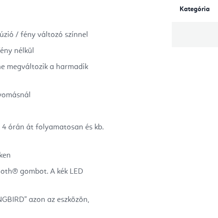
Kategória
ió / fény változó színnel
ény nélkül
zíne megváltozik a harmadik
nyomásnál
ül 4 órán át folyamatosan és kb.
ken
ooth® gombot. A kék LED
NGBIRD" azon az eszközön,