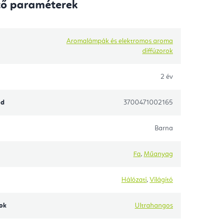
tő paraméterek
Aromalámpák és elektromos aroma
diffúzorok
2 év
ód
3700471002165
Barna
Fa
,
Műanyag
Hálózati
,
Világító
ok
Ultrahangos