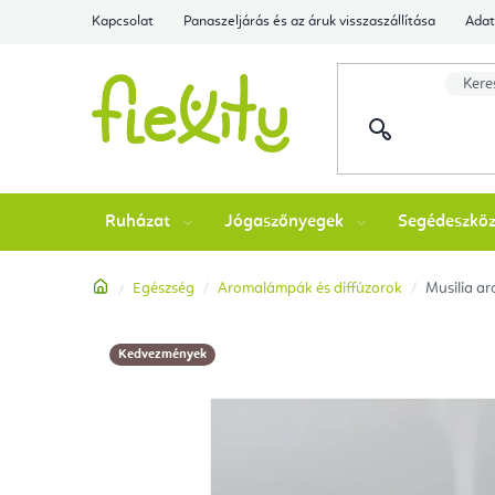
Ugrás
Kapcsolat
Panaszeljárás és az áruk visszaszállítása
Adat
a
fő
tartalomhoz
Ruházat
Jógaszőnyegek
Segédeszkö
Kezdőlap
Egészség
Aromalámpák és diffúzorok
Musilia ar
Kedvezmények