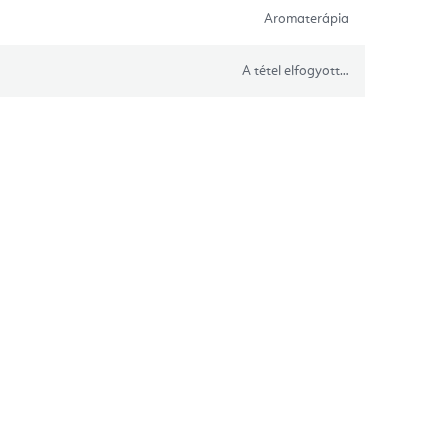
Aromaterápia
A tétel elfogyott…