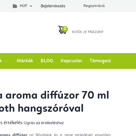
lés állapotát
HUF
Bejelentkezés
Regisztráció
KOSÁR
k
Márkák
BLOG
Kapcsolat
Támogatás
a aroma diffúzor 70 ml
oth hangszóróval
s értékelés
Ugrás az értékeléshez
mék
gos
kelése
angos diffúzor
az illóolajok és a zene terjedését egyetlen