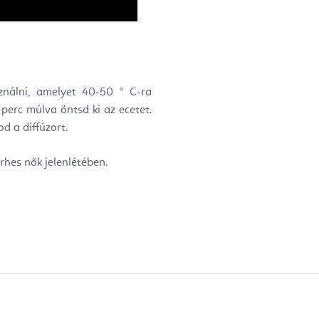
ználni, amelyet 40-50 ° C-ra
 perc múlva öntsd ki az ecetet.
od a diffúzort.
rhes nők jelenlétében.