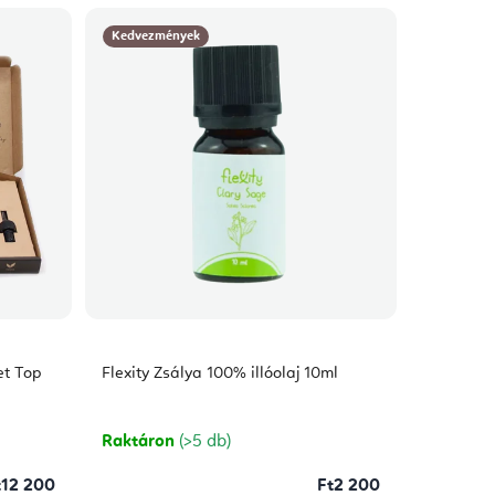
Kedvezmények
et Top
Flexity Zsálya 100% illóolaj 10ml
Raktáron
(>5 db)
t12 200
Ft2 200