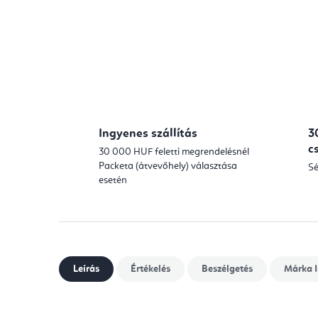
Ingyenes szállítás
3
c
30 000 HUF feletti megrendelésnél
Packeta (átvevőhely) választása
Sé
esetén
Leírás
Értékelés
Beszélgetés
Márka
I