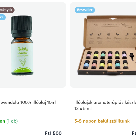
mények
Bestseller
ler
 levendula 100% illóolaj 10ml
Illóolajok aromaterápiás készl
12 x 5 ml
ron
(1 db)
3-5 napon belül szállítunk
Ft1 500
F