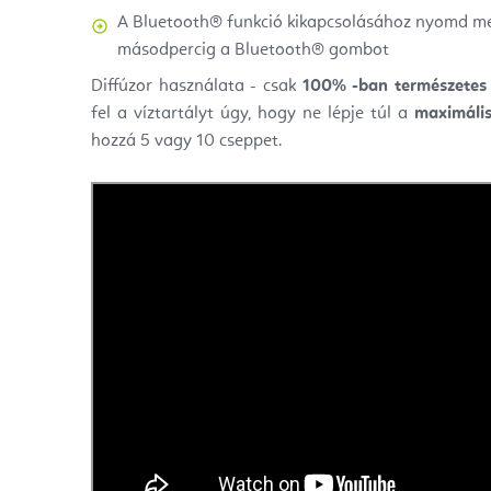
A Bluetooth® funkció kikapcsolásához nyomd me
másodpercig a Bluetooth® gombot
Diffúzor használata - csak
100% -ban természetes i
fel a víztartályt úgy, hogy ne lépje túl a
maximális
hozzá 5 vagy 10 cseppet.