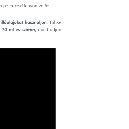
g és tartsd lenyomva öt
llóolajokat használjon
. Töltse
 70 ml-es szintet,
majd adjon