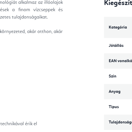
Kiegészí
nológiát alkalmaz az illóolajok
gések a finom vízcseppek és
szetes tulajdonságaikat.
Kategória
környezeted, akár otthon, akár
Jótállás
EAN vonalk
Szín
Anyag
Típus
Tulajdonság
technikával érik el