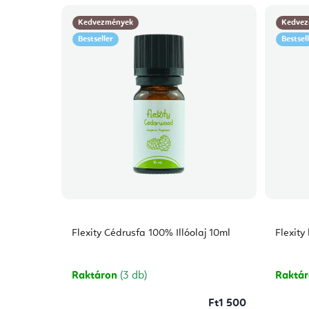
Kedvezmények
Kedvez
Bestseller
Bestsel
Flexity Cédrusfa 100% Illóolaj 10ml
Flexity
Raktáron
(3 db)
Raktá
Ft1 500