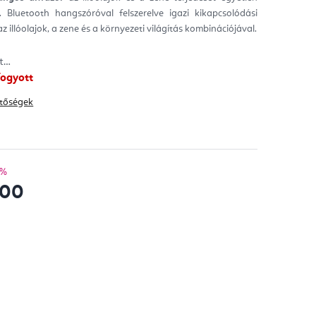
. Bluetooth hangszóróval felszerelve igazi kikapcsolódási
ag.
az illóolajok, a zene és a környezeti világítás kombinációjával.
tt…
fogyott
hetőségek
 %
200