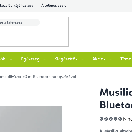
kezelési tájékoztató
Általános szerződési feltételek
Ellenőrizze a rende
zök
Egészség
Kiegészítők
Akciók
Témá
oma diffúzor 70 ml Bluetooth hangszóróval
Musili
Blueto
A
Ninc
ter
átla
érté
A Musilia ultrah
5-