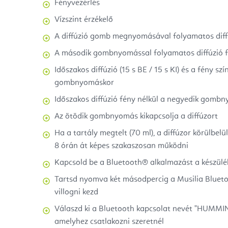
Fényvezérlés
Vízszint érzékelő
A diffúzió gomb megnyomásával folyamatos diffúz
A második gombnyomással folyamatos diffúzió f
Időszakos diffúzió (15 s BE / 15 s KI) és a fény s
gombnyomáskor
Időszakos diffúzió fény nélkül a negyedik gomb
Az ötödik gombnyomás kikapcsolja a diffúzort
Ha a tartály megtelt (70 ml), a diffúzor körülbel
8 órán át képes szakaszosan működni
Kapcsold be a Bluetooth® alkalmazást a készülé
Tartsd nyomva két másodpercig a Musilia Bluet
villogni kezd
Válaszd ki a Bluetooth kapcsolat nevét "HUMMI
amelyhez csatlakozni szeretnél